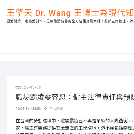
Skip
to
王擎天 Dr. Wang 王博士為現
content
極愛閱讀、也熱愛創作，是個飽讀詩書的全方位國寶級大師。雖然主修數理，對
2026-05-08
職場霸凌零容忍：僱主法律責任與預
POST BY
ADMIN
生活情報
在台灣的勞動環境中，職場霸凌已不再是單純的人際衝突，
定，僱主有義務提供安全無虞的工作環境，這不僅包括物理