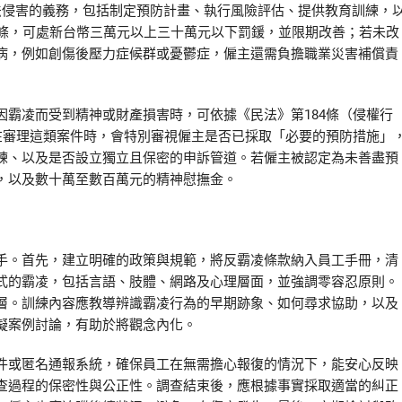
法侵害的義務，包括制定預防計畫、執行風險評估、提供教育訓練，
5條，可處新台幣三萬元以上三十萬元以下罰鍰，並限期改善；若未改
病，例如創傷後壓力症候群或憂鬱症，僱主還需負擔職業災害補償責
霸凌而受到精神或財產損害時，可依據《民法》第184條（侵權行
在審理這類案件時，會特別審視僱主是否已採取「必要的預防措施」
練、以及是否設立獨立且保密的申訴管道。若僱主被認定為未善盡預
，以及數十萬至數百萬元的精神慰撫金。
手。首先，建立明確的政策與規範，將反霸凌條款納入員工手冊，清
式的霸凌，包括言語、肢體、網路及心理層面，並強調零容忍原則。
層。訓練內容應教導辨識霸凌行為的早期跡象、如何尋求協助，以及
擬案例討論，有助於將觀念內化。
件或匿名通報系統，確保員工在無需擔心報復的情況下，能安心反映
查過程的保密性與公正性。調查結束後，應根據事實採取適當的糾正