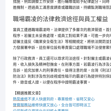
措施，例如調整工作安排、進行輔導或給予紀律處分。同時
進機制，透過員工滿意度調查或離職訪談，持續監測職場氛
職場霸凌的法律救濟途徑與員工權益
當員工遭遇職場霸凌時，法律提供了多層次的救濟管道。首
程序。若僱主未妥善處理，或員工對結果不滿，可進一步向
認僱主違反《職業安全衛生法》等相關規定，將依法開罰並
力發展署申訴，這些單位設有專責窗口處理職場不法侵害案
除了行政救濟，員工還可以尋求司法途徑。針對僱主或霸凌
用、收入損失及精神慰撫金。在刑事方面，若霸凌行為涉及
告訴，追究加害人的刑事責任。值得注意的是，台灣《刑法》
防治法》則對涉及性別歧視或性暗示的霸凌行為提供特別保
件、錄音或人證，以便在程序中證明霸凌事實。
【精選推薦文章】
熱泵維修
不求人快速到府、專業檢修、省時又安心
聲寶服務站
維修快速又放心，全台皆可即時派工