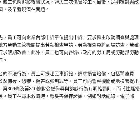
，僱主也應追蹤後續狀況，避免二次傷害發生。最後，定期檢討與改
圍，及早發現潛在問題。
先，員工可向企業內部申訴單位提出申訴，要求僱主啟動調查與處理
地方勞動主管機關提出勞動檢查申請。勞動檢查員將到場訪查，若確
要求限期改善。此外，員工也可向各縣市政府的勞工局或勞動部勞動
件。
者的不法行為，員工可提起民事訴訟，請求損害賠償，包括醫療費
公然侮辱、恐嚇、傷害或強制罪等，員工可向警察機關或地檢署提出
第309條及第310條對公然侮辱與誹謗行為有明確罰則，而《性騷擾
護。員工在尋求救濟時，應妥善保存證據，例如對話紀錄、電子郵