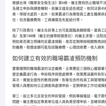
根據台灣《職業安全衛生法》第6條，僱主應有防止職場不
及建立申訴與調查機制。若僱主違反這些規定，依同法第4
善，得按次處罰。此外，如果霸凌行為導致員工產生職業疾
任，包含醫療費用、工資補償及失能給付等。
除了行政責任，僱主在民事上也可能面臨高額賠償。當員工因
為）及第188條（僱主的連帶賠償責任）向僱主求償。法院
例如是否建立明確的反霸凌規範、是否定期舉辦相關教育訓
防義務，賠償金額可能包括醫療費、心理諮商費、收入損失
如何建立有效的職場霸凌預防機制
要實踐預防職場霸凌的法定義務，企業應從三個核心層面著
楚定義霸凌行為、申訴程序與懲處標準。政策應涵蓋所有形
其次，實施全面性的教育訓練，對象包含所有員工與管理階
管理人員應如何公正調查與處理申訴。定期舉辦工作坊或模
第三，設立多元且安全的申訴管道，例如專線電話、電子郵
問題。僱主應指定專責單位或人員負責受理申訴，並確保調