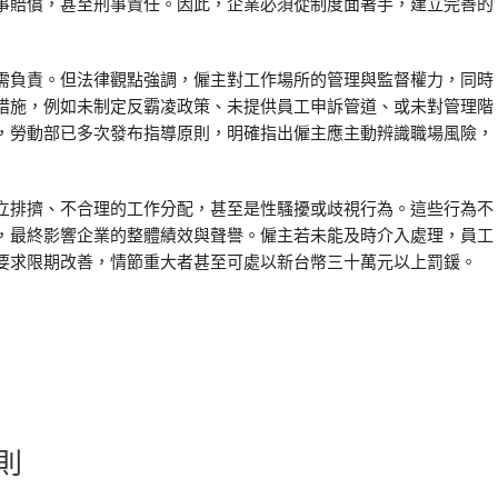
事賠償，甚至刑事責任。因此，企業必須從制度面著手，建立完善的
需負責。但法律觀點強調，僱主對工作場所的管理與監督權力，同時
措施，例如未制定反霸凌政策、未提供員工申訴管道、或未對管理階
，勞動部已多次發布指導原則，明確指出僱主應主動辨識職場風險，
立排擠、不合理的工作分配，甚至是性騷擾或歧視行為。這些行為不
，最終影響企業的整體績效與聲譽。僱主若未能及時介入處理，員工
要求限期改善，情節重大者甚至可處以新台幣三十萬元以上罰鍰。
則