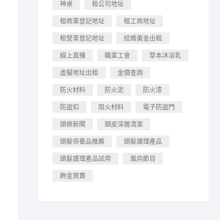
神桌
租公司地址
租商業登記地址
租工商地址
租營業登記地址
結婚黃金出租
線上直播
職業工會
草本沐浴乳
虛擬地址出租
金價查詢
防火材料
防火泥
防火漆
防盜扣
阻火材料
電子防盜門
頭條新聞
頭皮深層清潔
頭髮保養品推薦
頭髮護理產品
頭髮護理產品試用
風向節目
飾金買賣