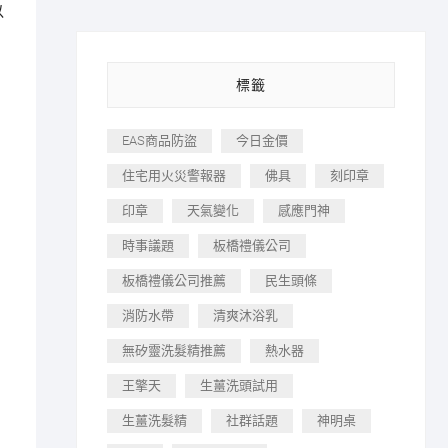
以
標籤
EAS商品防盜
今日金價
，
住宅用火災警報器
佛具
刻印章
印章
天氣變化
感應門神
時事議題
板橋禮儀公司
板橋禮儀公司推薦
民生頭條
消防水帶
清爽沐浴乳
無矽靈洗髮精推薦
熱水器
王擎天
生薑洗頭試用
生薑洗髮精
社群話題
神明桌