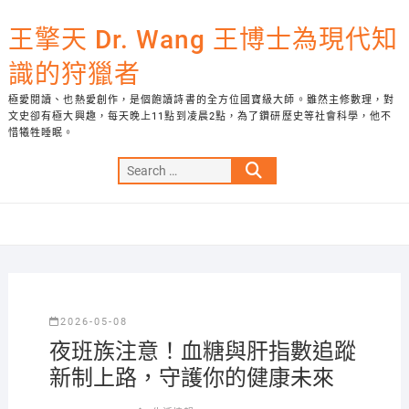
Skip
to
王擎天 Dr. Wang 王博士為現代知
content
識的狩獵者
極愛閱讀、也熱愛創作，是個飽讀詩書的全方位國寶級大師。雖然主修數理，對
文史卻有極大興趣，每天晚上11點到凌晨2點，為了鑽研歷史等社會科學，他不
惜犧牲睡眠。
Search
…
2026-05-08
夜班族注意！血糖與肝指數追蹤
新制上路，守護你的健康未來