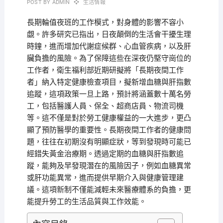
POST BY
ADMIN
生活情報
長期輪值夜班的工作模式，對身體的影響不容小
覷。許多研究已指出，日夜顛倒的生活會干擾生理
時鐘，進而增加代謝症候群、心血管疾病，以及肝
臟負擔的風險。為了保障這些在深夜仍堅守崗位的
工作者，衛生福利部近期研擬將「長期夜間工作
者」納入特定健康檢查項目，擬新增血糖與肝指數
追蹤，這項政策一旦上路，預計將涵蓋數十萬名勞
工，包括醫護人員、保全、超商店員、物流司機
等。這不僅是對於勞工健康權益的一大進步，更凸
顯了預防醫學的重要性。長期夜間工作者的健康問
題，往往在初期沒有明顯症狀，等到發現時可能已
經錯失黃金治療期。透過定期的血糖與肝指數追
蹤，能夠及早發現潛在的風險因子，例如血糖異常
或肝功能異常，進而提供早期介入與健康管理建
議。這項新制不僅能減輕未來醫療體系的負擔，更
能提升勞工的生活品質與工作效能。