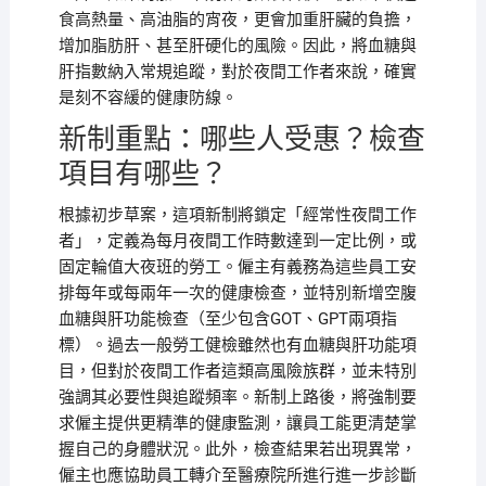
食高熱量、高油脂的宵夜，更會加重肝臟的負擔，
增加脂肪肝、甚至肝硬化的風險。因此，將血糖與
肝指數納入常規追蹤，對於夜間工作者來說，確實
是刻不容緩的健康防線。
新制重點：哪些人受惠？檢查
項目有哪些？
根據初步草案，這項新制將鎖定「經常性夜間工作
者」，定義為每月夜間工作時數達到一定比例，或
固定輪值大夜班的勞工。僱主有義務為這些員工安
排每年或每兩年一次的健康檢查，並特別新增空腹
血糖與肝功能檢查（至少包含GOT、GPT兩項指
標）。過去一般勞工健檢雖然也有血糖與肝功能項
目，但對於夜間工作者這類高風險族群，並未特別
強調其必要性與追蹤頻率。新制上路後，將強制要
求僱主提供更精準的健康監測，讓員工能更清楚掌
握自己的身體狀況。此外，檢查結果若出現異常，
僱主也應協助員工轉介至醫療院所進行進一步診斷