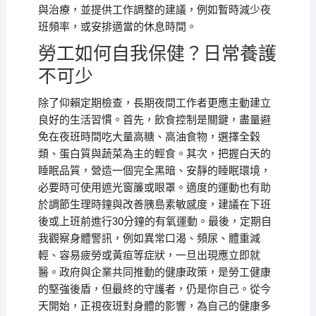
與治療，並提供工作調整的建議，例如暫時減少夜
班頻率，或安排適當的休息時間。
勞工如何自我保健？日常養護
不可少
除了仰賴定期檢查，長期夜間工作者更應主動建立
良好的生活習慣。首先，飲食控制是關鍵，盡量避
免在夜班時間吃大量高糖、高油食物，選擇全穀
類、蛋白質與蔬菜為主的輕食。其次，把握白天的
睡眠品質，營造一個完全黑暗、安靜的睡眠環境，
必要時可使用遮光窗簾或眼罩。適度的運動也有助
於調節生理時鐘與改善胰島素敏感度，建議在下班
後或上班前進行30分鐘的有氧運動。最後，定期自
我觀察身體警訊，例如異常口渴、頻尿、體重減
輕、容易疲勞或黃疸等症狀，一旦出現應立即就
醫。政府與企業共同推動的健康政策，是勞工健康
的堅強後盾，但最終的守護者，仍是你自己。從今
天開始，正視夜班對身體的影響，為自己的健康多