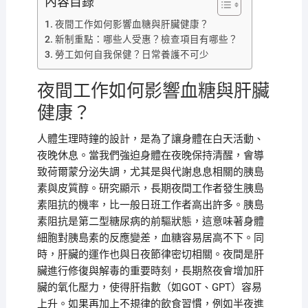
內容目錄
夜間工作如何影響血糖與肝臟健康？
新制重點：哪些人受惠？檢查項目有哪些？
勞工如何自我保健？日常養護不可少
夜間工作如何影響血糖與肝臟
健康？
人體生理時鐘的設計，是為了讓身體在白天活動、
夜晚休息。當我們強迫身體在夜晚保持清醒，會導
致荷爾蒙分泌失調，尤其是與代謝息息相關的胰島
素與皮質醇。研究顯示，長期夜間工作者發生胰島
素阻抗的機率，比一般日班工作者高出許多。胰島
素阻抗是第二型糖尿病的前驅狀態，這意味著身體
細胞對胰島素的反應變差，血糖容易居高不下。同
時，肝臟的運作也與日夜節律密切相關。夜間是肝
臟進行修復與解毒的重要時刻，長期熬夜會增加肝
臟的氧化壓力，使得肝指數（如GOT、GPT）容易
上升。如果再加上不規律的飲食習慣，例如半夜進