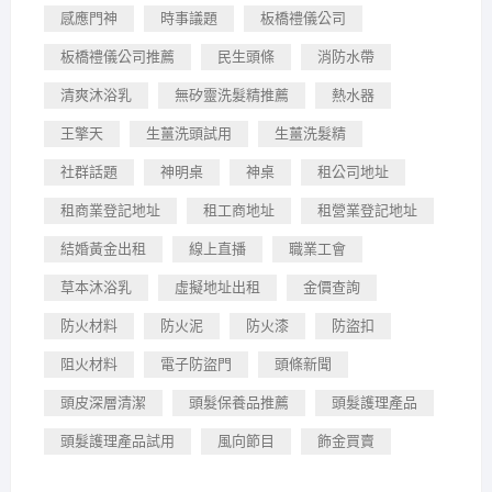
感應門神
時事議題
板橋禮儀公司
板橋禮儀公司推薦
民生頭條
消防水帶
清爽沐浴乳
無矽靈洗髮精推薦
熱水器
王擎天
生薑洗頭試用
生薑洗髮精
社群話題
神明桌
神桌
租公司地址
租商業登記地址
租工商地址
租營業登記地址
結婚黃金出租
線上直播
職業工會
草本沐浴乳
虛擬地址出租
金價查詢
防火材料
防火泥
防火漆
防盜扣
阻火材料
電子防盜門
頭條新聞
頭皮深層清潔
頭髮保養品推薦
頭髮護理產品
頭髮護理產品試用
風向節目
飾金買賣