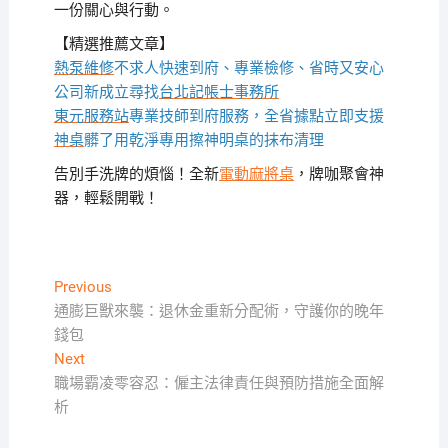
一份關心與行動。
【精選推薦文章】
熱泵維修
不求人快速到府、專業檢修、省時又安心
公司新成立尋找
台北記帳士事務所
東元服務站
專業技師到府服務，全省據點立即支援
神桌
髒了用乾淨專用擦神明桌的抹布清理
告別手洗牌的煩惱！全新
電動麻將桌
，牌咖聚會神
器，輕鬆開戰！
文
Previous
Previous
post:
通膨巨獸來襲：退休金重新分配術，守護你的晚年
章
錢包
導
Next
Next
覽
post:
職場霸凌零容忍：僱主法律責任與預防措施全面解
析