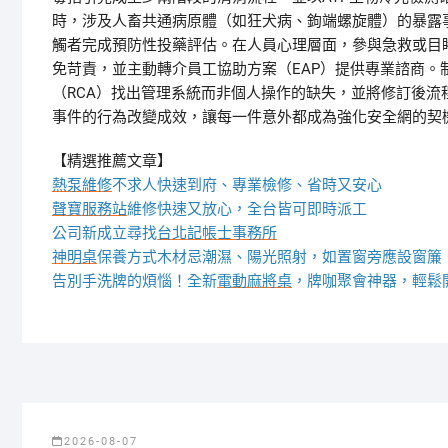
時，涉及人畜共通病原體（如狂犬病、鉤端螺旋體）的暴露
觸者完成預防性投藥評估。在人員心理層面，參與急救或目
免苛責，並主動轉介員工協助方案（EAP）提供專業諮商
（RCA）找出管理系統而非個人操作的缺失，並將修訂後
事件的行為改變成效，讓每一件意外都成為強化安全網的契
【精選推薦文章】
熱泵維修
不求人快速到府、專業檢修、省時又安心
聲寶服務站
維修快速又放心，全台皆可即時派工
公司新成立尋找
台北記帳士事務所
神明桌
保養方式木材忌潮濕、陽光照射，如置窗旁應設窗簾
告別手洗牌的煩惱！全新
電動麻將桌
，牌咖聚會神器，輕鬆
2026-08-07