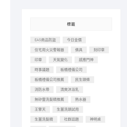
標籤
EAS商品防盜
今日金價
住宅用火災警報器
佛具
刻印章
印章
天氣變化
感應門神
時事議題
板橋禮儀公司
板橋禮儀公司推薦
民生頭條
消防水帶
清爽沐浴乳
無矽靈洗髮精推薦
熱水器
王擎天
生薑洗頭試用
生薑洗髮精
社群話題
神明桌