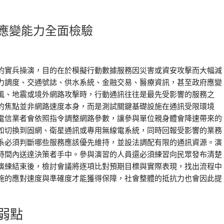
應變能力全面檢驗
的實兵操演，目的在於模擬行動數據服務因災害或資安攻擊而大幅減
力調度、交通號誌、供水系統、金融交易、醫療資訊，甚至政府應變
風、地震或境外網路攻擊時，行動通訊往往是最先受影響的服務之
的焦點並非網路速度本身，而是測試關鍵基礎設施在通訊受限環境
電信業者會依照指令調整網路參數，讓參與單位親身體會降速帶來的
如切換到固網、衛星通訊或專用無線電系統，同時回報受影響的業務
系必須判斷哪些服務應該優先維持，並設法調配有限的通訊資源。演
時間內送達決策者手中。參與演習的人員還必須練習向民眾發布清楚
演練結束後，檢討會議將逐項比對預期目標與實際表現，找出流程中
施的應對速度與準確度才能獲得保障，社會整體的抵抗力也會因此提
弱點