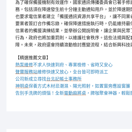
為了確保備援機制有效運作，國家通訊傳播委員會已著手修
務，包括須在降速發生前十分鐘主動通知用戶，並於降速期
也要求電信業者建立「備援通訊資源共享平台」，讓不同業
要業者簽訂合作備忘錄，確保降速措施執行時，仍能維持最低
信業者的備援演練結果，並舉辦公開說明會，讓企業與民眾
行為，政府也將加重罰則，以維護社會秩序。這些法規與配
障。未來，政府還會持續滾動檢討應變流程，結合新興科技
【精選推薦文章】
熱泵維修
不求人快速到府、專業檢修、省時又安心
聲寶服務站
維修快速又放心，全台皆可即時派工
公司新成立尋找
台北記帳士事務所
神明桌
保養方式木材忌潮濕、陽光照射，如置窗旁應設窗簾
告別手洗牌的煩惱！全新
電動麻將桌
，牌咖聚會神器，輕鬆