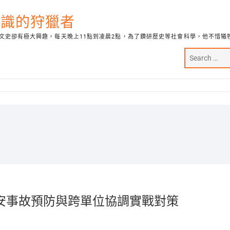
代知識的狩獵者
文史卻有極大興趣，每天晚上11點到凌晨2點，為了鑽研歷史等社會科學，他不惜犧
安事故預防與跨單位協調實戰對策