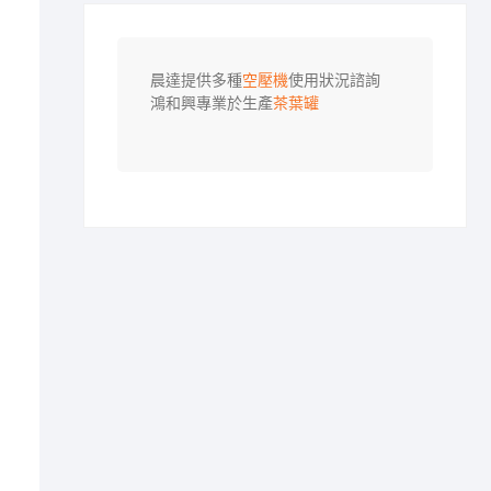
晨達提供多種
空壓機
使用狀況諮詢

鴻和興專業於生產
茶葉罐