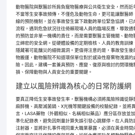
動物醫院與獸醫診所肩負寵物醫療與公共衛生安全，然而近
不當等生安事故頻傳，不僅危及動物生命，更可能讓獸醫師
線的預防機制，並在事故發生當下啟動跨單位緊急協調，已
流程，遇到危急狀況往往倚賴現場人員的臨場反應，導致通
的預防並非單一機構的責任，而是需要獸醫主管機關、動物
立綿密的安全網。從硬體設備的定期檢核、人員的教育訓練
隱藏著可能釀災的細微漏洞。更值得注意的是，事故發生後
物搬運，動物醫院不知道環保單位對於感染性廢棄物洩漏的
險。因此，建構一套兼具預防、應變、復原與檢討的閉環機
損、保障動物與人員安全的重要關鍵。
建立以風險辨識為核心的日常防護網
要真正降低生安事故發生率，獸醫機構必須將風險辨識從靜
麻醉機、高壓滅菌鍋、X光機等關鍵設備的校驗紀錄，並將
言，LASA藥物（外觀相似、名稱相似藥品）應分區存放並
準化紀錄表，避免因劑量計算失誤引發心跳驟停。在人員防
注射器，並將針扎事件視同重大職業暴露，必須在黃金時間