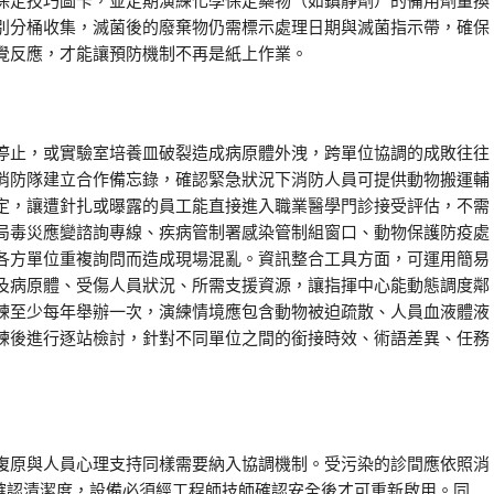
保定技巧圖卡，並定期演練化學保定藥物（如鎮靜劑）的備用劑量換
別分桶收集，滅菌後的廢棄物仍需標示處理日期與滅菌指示帶，確保
覺反應，才能讓預防機制不再是紙上作業。
停止，或實驗室培養皿破裂造成病原體外洩，跨單位協調的成敗往往
消防隊建立合作備忘錄，確認緊急狀況下消防人員可提供動物搬運輔
定，讓遭針扎或曝露的員工能直接進入職業醫學門診接受評估，不需
局毒災應變諮詢專線、疾病管制署感染管制組窗口、動物保護防疫處
各方單位重複詢問而造成現場混亂。資訊整合工具方面，可運用簡易
及病原體、受傷人員狀況、所需支援資源，讓指揮中心能動態調度鄰
練至少每年舉辦一次，演練情境應包含動物被迫疏散、人員血液體液
練後進行逐站檢討，針對不同單位之間的銜接時效、術語差異、任務
復原與人員心理支持同樣需要納入協調機制。受污染的診間應依照消
測確認清潔度，設備必須經工程師技師確認安全後才可重新啟用。同