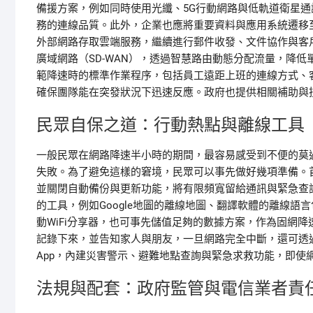
備援方案，例如同時使用光纖、5G行動網路與低軌道衛星
務的連線品質。此外，企業也應將重要資料與應用系統遷移
外部網路存取雲端服務，繼續進行郵件收發、文件協作與客
廣域網路（SD-WAN），透過智慧路由動態分配流量，降
範降速時的標準作業程序，包括員工遠距上班的連線方式、
確保團隊能在突發狀況下迅速反應。政府也提供相關補助與
民眾自保之道：行動熱點與離線工具
一般民眾在網路降速半小時的期間，最容易感受到不便的莫
失敗。為了避免這樣的窘境，民眾可以事先做好幾項準備。
並關閉自動備份與更新功能，將有限頻寬留給通訊與緊急查
的工具，例如Google地圖的離線地圖、翻譯軟體的離線語
動WiFi分享器，也可事先儲值足夠的數據方案，作為固網
記錄下來，並告知家人與朋友，一旦網路完全中斷，還可透
App，內建災害警示、避難地點查詢與緊急求救功能，即使
法規與配套：政府監管與電信業者責