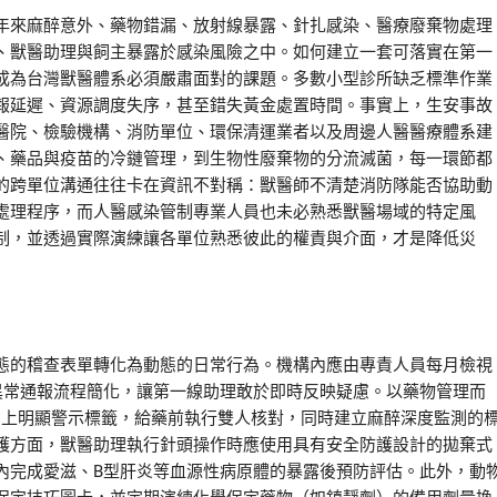
年來麻醉意外、藥物錯漏、放射線暴露、針扎感染、醫療廢棄物處理
、獸醫助理與飼主暴露於感染風險之中。如何建立一套可落實在第一
成為台灣獸醫體系必須嚴肅面對的課題。多數小型診所缺乏標準作業
報延遲、資源調度失序，甚至錯失黃金處置時間。事實上，生安事故
醫院、檢驗機構、消防單位、環保清運業者以及周邊人醫醫療體系建
、藥品與疫苗的冷鏈管理，到生物性廢棄物的分流滅菌，每一環節都
的跨單位溝通往往卡在資訊不對稱：獸醫師不清楚消防隊能否協助動
處理程序，而人醫感染管制專業人員也未必熟悉獸醫場域的特定風
制，並透過實際演練讓各單位熟悉彼此的權責與介面，才是降低災
態的稽查表單轉化為動態的日常行為。機構內應由專責人員每月檢視
異常通報流程簡化，讓第一線助理敢於即時反映疑慮。以藥物管理而
加上明顯警示標籤，給藥前執行雙人核對，同時建立麻醉深度監測的
護方面，獸醫助理執行針頭操作時應使用具有安全防護設計的拋棄式
內完成愛滋、B型肝炎等血源性病原體的暴露後預防評估。此外，動