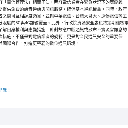
訂「電信管理法」相關子法，明訂電信業者在緊急狀況下的應變義
間提供免費的語音通話與簡訊服務，確保基本通訊權益。同時，政府
者之間可互相調度頻寬，並與中華電信、台灣大哥大、遠傳電信等主
限度的5G與4G訊號覆蓋。此外，行政院資通安全處也將定期稽核
了解自身權利與應變措施。針對故意中斷通訊或散布不實災害訊息的
套措施，不僅是對電信業者的規範，更是對全民通訊安全的重要保
與國際合作，打造更堅韌的數位通訊環境。
開戰！