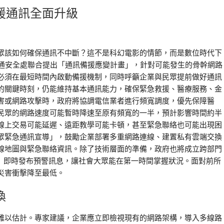
援通訊全面升級
眾該如何確保通訊不中斷？這不是科幻電影的情節，而是數位時代下
資通安全處聯合提出「通訊備援應變計畫」，針對可能發生的骨幹網路
必須在最短時間內啟動備援機制，同時呼籲企業與民眾提前做好通訊
的關鍵時刻，仍能維持基本通訊能力，確保緊急救援、醫療服務、金
害或網路攻擊時，政府將協調電信業者進行頻寬調度，優先保障醫
民眾的網路速度可能暫時降速至原有頻寬的一半，預計影響時間約半
線上交易可能延遲、遠距教學可能卡頓，甚至緊急聯絡也可能出現困
眾緊急通訊宣導」，鼓勵企業部署多重網路連線、建置私有雲端交換
線地圖與緊急聯絡資訊。除了技術層面的準備，政府也將成立跨部門
S）即時發布預警訊息，讓社會大眾能在第一時間掌握狀況。面對前所
災害衝擊降至最低。
換
難以估計。專家建議，企業應立即檢視現有的網路架構，導入多線路