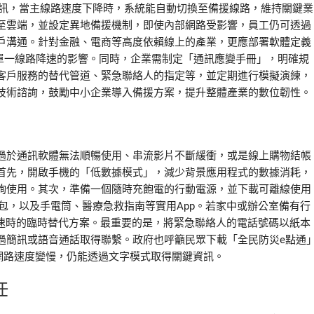
通訊，當主線路速度下降時，系統能自動切換至備援線路，維持關鍵業
至雲端，並設定異地備援機制，即使內部網路受影響，員工仍可透過
戶溝通。針對金融、電商等高度依賴線上的產業，更應部署軟體定義
低單一線路降速的影響。同時，企業需制定「通訊應變手冊」，明確規
客戶服務的替代管道、緊急聯絡人的指定等，並定期進行模擬演練，
技術諮詢，鼓勵中小企業導入備援方案，提升整體產業的數位韌性。
過於通訊軟體無法順暢使用、串流影片不斷緩衝，或是線上購物結帳
首先，開啟手機的「低數據模式」，減少背景應用程式的數據消耗，
詢使用。其次，準備一個隨時充飽電的行動電源，並下載可離線使用
言包，以及手電筒、醫療急救指南等實用App。若家中或辦公室備有行
降速時的臨時替代方案。最重要的是，將緊急聯絡人的電話號碼以紙本
過簡訊或語音通話取得聯繫。政府也呼籲民眾下載「全民防災e點通
網路速度變慢，仍能透過文字模式取得關鍵資訊。
任