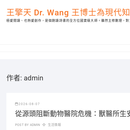
Skip
to
王擎天 Dr. Wang 王博士為現
content
極愛閱讀、也熱愛創作，是個飽讀詩書的全方位國寶級大師。雖然主修數理，對
作者:
admin
2026-08-07
從源頭阻斷動物醫院危機：獸醫所生
POST BY
ADMIN
生活情報