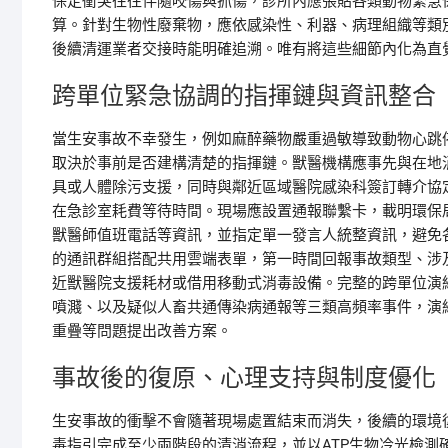
保定衝突往往伴隨咬傷與抓傷，診所內應張貼各類動物緊急
算。針對生物性廢棄物，應依感染性、利器、病理組織等類
後續清運業者交接時能明確追溯。唯有將這些細節內化為直
跨單位緊急協調的指揮鏈與資訊整合
當生安事故不幸發生，例如麻醉藥物嚴重過敏導致動物心跳
取決於事前是否建構清楚的指揮鏈。獸醫機構應事先與在地
具或人體除污支援，同時與鄰近區域醫院感染科簽訂轉介協
在急診室耗費等待時間。現場應設置通報聯繫卡，載明環保
獸醫師值班電話等資訊，並指定單一發言人統整資訊，避免
的通訊群組搭配共用雲端表單，第一時間回報事故類型、涉
近獸醫院支援耗材或借用移動式消毒設備。完整的跨單位演
噴濺、以及疑似人畜共通傳染病通報等三類高頻率事件，演
重疊等問題提出改善方案。
事故後的復原、心理支持與制度優化
生安事故的衝擊不會隨著現場處置結束而消失，後續的環境
毒指引完成至少兩階段的清消流程，並以ATP生物冷光檢