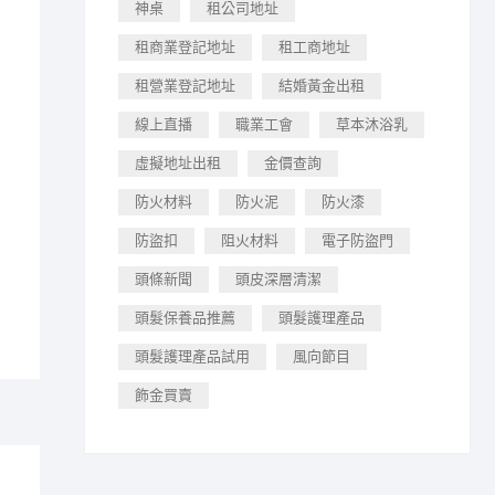
神桌
租公司地址
租商業登記地址
租工商地址
租營業登記地址
結婚黃金出租
線上直播
職業工會
草本沐浴乳
虛擬地址出租
金價查詢
防火材料
防火泥
防火漆
防盜扣
阻火材料
電子防盜門
頭條新聞
頭皮深層清潔
頭髮保養品推薦
頭髮護理產品
頭髮護理產品試用
風向節目
飾金買賣