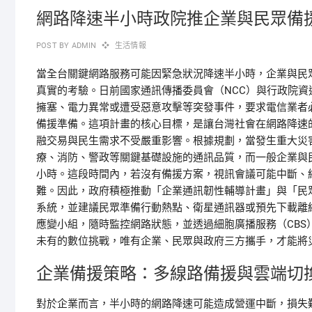
網路降速半小時政院推企業與民眾備
POST BY
ADMIN
生活情報
當全台關鍵網路服務可能因緊急狀況降速半小時，企業與民
真實的考驗。日前國家通訊傳播委員會（NCC）與行政院
擁塞、電力異常或遭受惡意攻擊等突發事件，要求電信業者
備援準備。這項計畫的核心目標，是讓台灣社會在網路降速
融交易與民生需求不受嚴重影響。根據規劃，當發生重大災
療、消防、警政等關鍵基礎設施的通訊品質，而一般企業與
小時。這段時間內，若沒有備援方案，視訊會議可能中斷、
難。因此，政府積極推動「企業通訊韌性輔導計畫」與「民
系統，並建議民眾準備行動熱點、衛星通訊器或預先下載離
應變小組，隨時監控網路狀態，並透過細胞廣播服務（CB
未有的數位挑戰，唯有企業、民眾與政府三方攜手，才能將
企業備援策略：多線路備援與雲端切
對於企業而言，半小時的網路降速可能造成營運中斷，損失