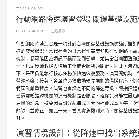
2026-08-07
行動網路降速演習登場 關鍵基礎設施
POST BY
ADMIN
生活情報
行動網路降速演習是一項針對台灣關鍵基礎設施防護所設計
速的突發狀況。當代社會的日常運作高度仰賴行動網路，電
機制，都可能因為通訊不穩而受到衝擊。尤其當台灣面臨颱
一，也是後續救援與復原工作能否順利的關鍵。因此，演習
下，是否仍能執行核心任務並快速恢復服務。演習開始時，
營運影響；接著，各單位必須啟動預先規劃的備援程序，例
範圍與嚴重程度。演習也會設定不同的降速等級，讓指揮體
習還需驗證跨機關的通報機制是否順暢，確保訊息能在最短
易懂的訊息，避免因資訊混亂造成更大的社會成本。每一次
的缺口並修正。如此一來，當真實危機到來時，關鍵基礎設
升。
演習情境設計：從降速中找出系統