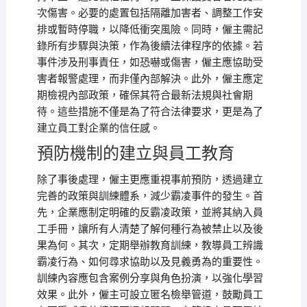
次傷害。必要的處置包括隔離加害者、調整工作安
排或暫時停職，以降低衝突風險。同時，僱主需記
錄所有步驟與決策，作為後續法律程序的依據。若
事件涉及刑事責任，如恐嚇或傷害，僱主應協助受
害者報警處理，而非僅內部解決。此外，僱主應定
期檢視內部政策，確保其符合最新法規與社會期
待。這些措施不僅是為了符合法律要求，更是為了
建立員工對企業的信任感。
預防機制的建立與員工教育
除了事後處理，僱主更應重視事前預防，透過建立
完善的政策與訓練體系，減少霸凌事件的發生。首
先，企業應制定明確的反霸凌政策，並將其納入員
工手冊，讓所有人清楚了解何種行為被禁止以及後
果為何。其次，定期舉辦教育訓練，教導員工辨識
霸凌行為、如何尋求協助以及見義勇為的重要性。
訓練內容應包含案例分享與角色扮演，以強化學習
效果。此外，僱主可設立匿名檢舉管道，鼓勵員工