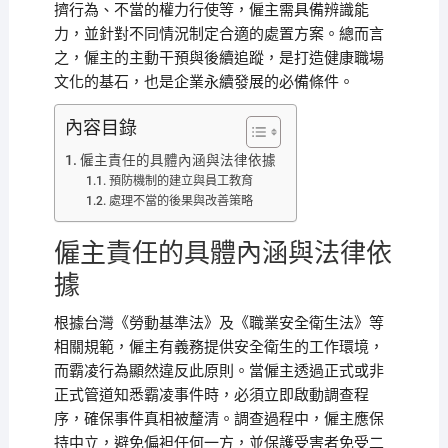
擠行為、不當的權力行使等，僱主需具備辨識能
力，並針對不同情況制定合適的處置方案。總而言
之，僱主的主動干預與後續追蹤，是打造健康職場
文化的基石，也是企業永續發展的必備條件。
內容目錄
僱主責任的具體內涵與法律依據
預防機制的建立與員工教育
處理不當的後果與改善策略
僱主責任的具體內涵與法律依
據
根據台灣《勞動基準法》及《職業安全衛生法》等
相關規範，僱主有義務提供安全衛生的工作環境，
而霸凌行為顯然違反此原則。當僱主透過正式或非
正式管道知悉霸凌事件時，必須立即啟動調查程
序，確保事件真相被釐清。調查過程中，僱主應保
持中立，避免偏袒任何一方，並保護受害者免受二