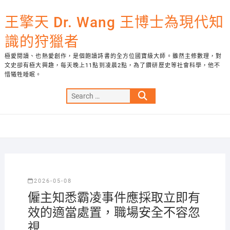
Skip
to
王擎天 Dr. Wang 王博士為現代知
content
識的狩獵者
極愛閱讀、也熱愛創作，是個飽讀詩書的全方位國寶級大師。雖然主修數理，對
文史卻有極大興趣，每天晚上11點到凌晨2點，為了鑽研歷史等社會科學，他不
惜犧牲睡眠。
Search
…
2026-05-08
僱主知悉霸凌事件應採取立即有
效的適當處置，職場安全不容忽
視