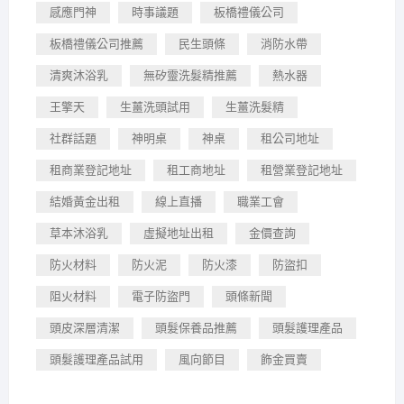
感應門神
時事議題
板橋禮儀公司
板橋禮儀公司推薦
民生頭條
消防水帶
清爽沐浴乳
無矽靈洗髮精推薦
熱水器
王擎天
生薑洗頭試用
生薑洗髮精
社群話題
神明桌
神桌
租公司地址
租商業登記地址
租工商地址
租營業登記地址
結婚黃金出租
線上直播
職業工會
草本沐浴乳
虛擬地址出租
金價查詢
防火材料
防火泥
防火漆
防盜扣
阻火材料
電子防盜門
頭條新聞
頭皮深層清潔
頭髮保養品推薦
頭髮護理產品
頭髮護理產品試用
風向節目
飾金買賣