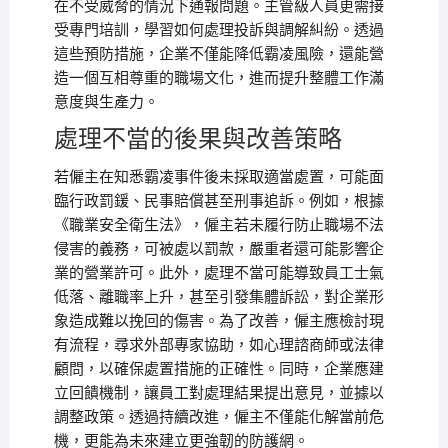
在不受威脅的情況下通報問題。主管級人員更需接
受專門培訓，學習如何處理投訴與調解糾紛。透過
這些預防措施，企業不僅能降低霸凌風險，還能營
造一個互相尊重的職場文化，進而提升整體工作滿
意度與生產力。
處理不當的後果與改善策略
若僱主在知悉霸凌事件後未採取適當處置，可能面
臨行政罰鍰、民事賠償甚至刑事追訴。例如，根據
《職業安全衛生法》，僱主若未履行防止職場不法
侵害的義務，可被處以罰款，嚴重者還可能影響企
業的營業許可。此外，處理不當可能導致員工士氣
低落、離職率上升，甚至引發集體訴訟，對企業形
象造成難以挽回的傷害。為了改善，僱主應檢討現
有流程，尋求外部專家協助，如心理諮商師或法律
顧問，以確保處置措施的正確性。同時，企業應建
立回饋機制，讓員工對處理結果提出意見，並據以
調整政策。透過持續改進，僱主不僅能化解當前危
機，更能為未來建立更強韌的防護網。