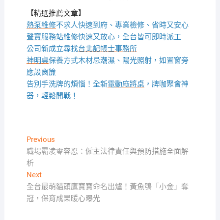
【精選推薦文章】
熱泵維修
不求人快速到府、專業檢修、省時又安心
聲寶服務站
維修快速又放心，全台皆可即時派工
公司新成立尋找
台北記帳士事務所
神明桌
保養方式木材忌潮濕、陽光照射，如置窗旁
應設窗簾
告別手洗牌的煩惱！全新
電動麻將桌
，牌咖聚會神
器，輕鬆開戰！
文
Previous
Previous
post:
職場霸凌零容忍：僱主法律責任與預防措施全面解
章
析
導
Next
Next
覽
post:
全台最萌貓頭鷹寶寶命名出爐！黃魚鴞「小金」奪
冠，保育成果暖心曝光