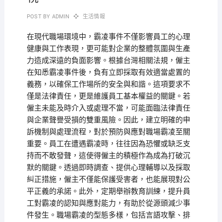
POST BY
ADMIN
生活情報
在現代職場環境中，霸凌事件不僅影響員工的心理
健康與工作表現，更可能對企業的整體氛圍與生產
力造成深遠的負面影響。根據台灣相關法規，僱主
在知悉霸凌事件後，負有立即採取有效適當處置的
義務，以確保工作場所的安全與和諧。這項要求不
僅是法律責任，更是維護員工基本權益的關鍵。若
僱主未能及時介入或處理不當，可能面臨法律責任
與企業聲譽受損的雙重風險。因此，建立明確的申
訴機制與處理流程，對於預防與應對職場霸凌至關
重要。員工在遭遇霸凌時，往往因為恐懼或缺乏支
持而不敢發聲，這使得僱主的積極作為成為打破沉
默的關鍵。透過即時調查、提供心理輔導以及採取
糾正措施，僱主不僅能保護受害者，也能展現對公
平正義的承諾。此外，定期舉辦教育訓練，提升員
工對霸凌的認知與應對能力，有助於從源頭減少事
件發生。職場霸凌的型態多樣，包括言語攻擊、排