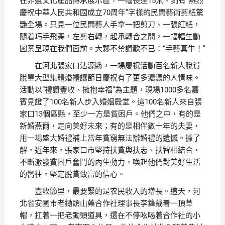
在非遺文化產品傳承展示區，一幅長達15米、刻有“熱烈
慶祝中華人民共和國成立70周年”字樣的民間藝術剪紙驚
艷全場。只見一位民間藝人手拿一把剪刀、一張紅紙，
隨着巧手飛舞，左剪右轉，起承轉合之間，一幅幅生動
圖案呈現在我們面前。大夥不禁讚歎不已：“手藝真牛！”
在河北張家口沽源縣，一場慶祝活動百名新人脫貧
脫單大型集體婚禮讓節日慶祝有了更多濃濃的人情味。
活動以“禮讚豐收、擁抱幸福”為主題，現場1000多名嘉
賓見證了100名新人步入婚姻殿堂。這100名新人來自張
家口13個區縣，至少一方是貧困戶。他們之中，有的是
新婚燕爾，走向美好未來；有的是相伴數十年的夫妻，
用一場盛大婚禮補上當年貧窮無法辦婚禮的遺憾。據了
解，近年來，張家口市堅持扶貧與扶志、扶智相結合，
不斷激發貧困戶奮鬥的內生動力，喚起他們對美好生活
的嚮往，堅定脫貧致富的信心。
豐收節里，最要緊的是农民收入的增長。這天，河
北省安國市老鋤頭山藥合作社理事長李鋒戴着一頂草
帽，扛着一把老鋤頭道具，還在不停吆喝着合作社的小