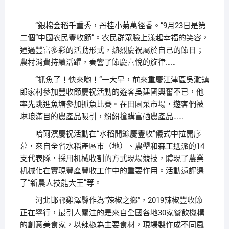
“銀棉金稻千重秀，丹桂小菊萬徑香。”9月23日是第
二個“中國农民豐收節”。农民群眾臉上漾起幸福的笑容，
通過豐富多彩的活動形式，熱烈慶祝屬於自己的節日；
農村消費持續活躍，奏響了節慶喜悅的旋律……
“抓魚了！快來喲！”一大早，前來重慶江津區吳灘鎮
郎家村參加豐收節慶祝活動的遊客吳建國興奮不已，他
率先跳進魚塘參加抓魚比賽。在田園菜市場，遊客們被
琳琅滿目的農產品吸引，紛紛搶購富硒農產品……
哈爾濱慶祝活動在“水稻開鐮慶豐收”儀式中拉開序
幕，來自全省水稻產區市（地）、農墾和森工選派的14
支代表隊，採用机械收割的方式現場競技，體現了農業
机械化在實現豐產豐收工作中的重要作用。活動還評選
了“新農人技能大王”等。
河北邯鄲雞澤縣作為“辣椒之鄉”，2019辣椒豐收節
正在舉行，最引人關注的是來自全國各地30家餐飲機構
的創意美食家，以辣椒為主要食材，現場製作成不同風