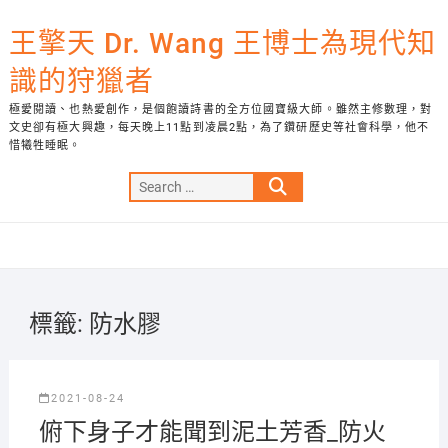
Skip
to
王擎天 Dr. Wang 王博士為現代知
content
識的狩獵者
極愛閱讀、也熱愛創作，是個飽讀詩書的全方位國寶級大師。雖然主修數理，對
文史卻有極大興趣，每天晚上11點到凌晨2點，為了鑽研歷史等社會科學，他不
惜犧牲睡眠。
Search
…
標籤:
防水膠
2021-08-24
俯下身子才能聞到泥土芳香_防火