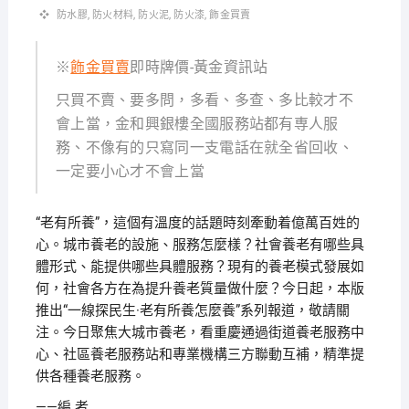
防水膠
,
防火材料
,
防火泥
,
防火漆
,
飾金買賣
※
飾金買賣
即時牌價-黃金資訊站
只買不賣、要多問，多看、多查、多比較才不
會上當，金和興銀樓全國服務站都有専人服
務、不像有的只寫同一支電話在就全省回收、
一定要小心才不會上當
“老有所養”，這個有溫度的話題時刻牽動着億萬百姓的
心。城市養老的設施、服務怎麼樣？社會養老有哪些具
體形式、能提供哪些具體服務？現有的養老模式發展如
何，社會各方在為提升養老質量做什麼？今日起，本版
推出“一線探民生·老有所養怎麼養”系列報道，敬請關
注。今日聚焦大城市養老，看重慶通過街道養老服務中
心、社區養老服務站和專業機構三方聯動互補，精準提
供各種養老服務。
——編 者