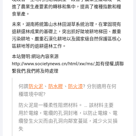
進了農業生產要素的轉移和集中，提高了複種指數和糧
食單產。
未來，湖南將統籌山水林田湖草系統治理，在鞏固現有
退耕還林成果的基礎上，突出抓好陡坡耕地梯田、嚴重
污染耕地、嚴重石漠化耕地以及國家級自然保護區核心
區耕地等的退耕還林工作。
本站聲明:網站內容來源
http://www.societynews.cn/html/xw/ms/,如有侵權,請聯
繫我們,我們將及時處理
何謂
防火泥
、
防水膠
、
防火漆
? 分別適用在何
種環境中呢?
防火泥是一種柔性阻燃材料。 … 該材料主要
用於電線，電纜的孔洞封堵，以防止電線、電
纜發生火災而由孔洞向鄰室蔓延，減少火災損
失