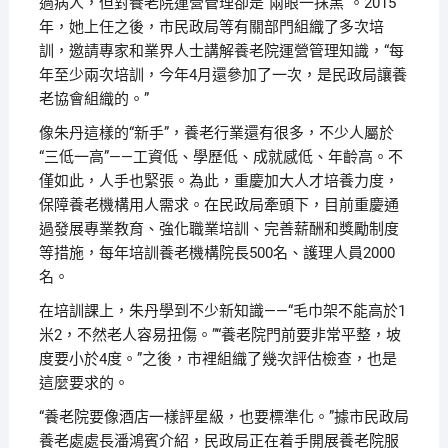
過病人，但對養老院運營管理卻是“兩眼一抹黑”。2015
年，她上任之後，市民政局等有關部門組織了多次培
訓，邀請專家和業界人士講解養老院運營管理知識，“每
年至少兩次培訓，今年4月還參加了一次，是民政局讓養
老協會組織的。”
像朱丹這樣的“新手”，養老行業還有很多，不少人屬於
“三低一高”——工資低、學歷低、成就感低、年齡高。不
僅如此，人手也緊張。為此，重慶加大人才培養力度，
保障養老機構用人需求。在民政局牽頭下，目前重慶通
過發展專業教育、強化職業培訓、完善薪酬和獎勵制度
等措施，每年培訓養老機構院長500名、護理人員2000
名。
在培訓課上，朱丹學到不少新知識——“毛巾架不能高於1
米2，不然老人容易扭傷。”“養老院門前要非常平整，坡
度要小於4度。”之後，市裡組織了幾次評估檢查，也是
這麼要求的。
“養老院要像酒店一樣評星級，也要標準化。”據市民政局
養老處處長潘鴻賓介紹，民政局正在着手開展養老院服