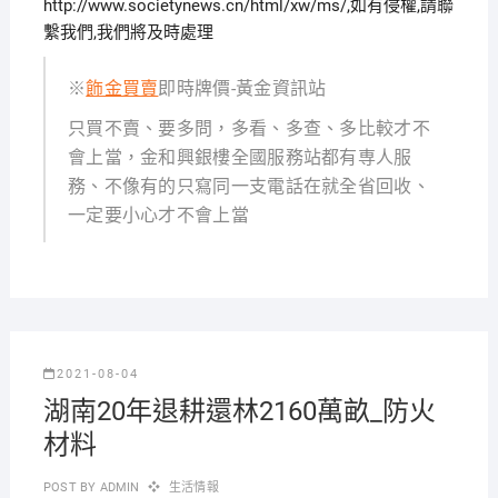
http://www.societynews.cn/html/xw/ms/,如有侵權,請聯
繫我們,我們將及時處理
※
飾金買賣
即時牌價-黃金資訊站
只買不賣、要多問，多看、多查、多比較才不
會上當，金和興銀樓全國服務站都有専人服
務、不像有的只寫同一支電話在就全省回收、
一定要小心才不會上當
2021-08-04
湖南20年退耕還林2160萬畝_防火
材料
POST BY
ADMIN
生活情報