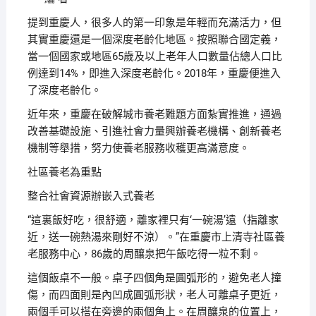
提到重慶人，很多人的第一印象是年輕而充滿活力，但
其實重慶還是一個深度老齡化地區。按照聯合國定義，
當一個國家或地區65歲及以上老年人口數量佔總人口比
例達到14%，即進入深度老齡化。2018年，重慶便進入
了深度老齡化。
近年來，重慶在破解城市養老難題方面紮實推進，通過
改善基礎設施、引進社會力量興辦養老機構、創新養老
機制等舉措，努力使養老服務收穫更高滿意度。
社區養老為重點
整合社會資源辦嵌入式養老
“這裏飯好吃，很舒適，離家裡只有‘一碗湯’遠（指離家
近，送一碗熱湯來剛好不涼）。”在重慶市上清寺社區養
老服務中心，86歲的周釀泉把午飯吃得一粒不剩。
這個飯桌不一般。桌子四個角是圓弧形的，避免老人撞
傷，而四面則是內凹成圓弧形狀，老人可離桌子更近，
兩個手可以搭在旁邊的兩個角上。在周釀泉的位置上，