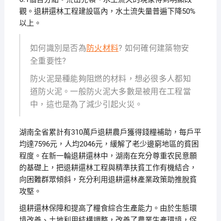
觀。退耕還林工程建設區內，水土流失量普遍下降50%
以上。
如何識別是否為
防火材料
? 如何確何建築物安
全重要性?
防火泥是種能夠阻燃的材料，想必很多人都知
道防火泥。一般防火泥大多數是被用在工程當
中，這也是為了減少引起火災。
湖南全省累計有310萬戶退耕農戶獲得錢糧補助，每戶平
均達7596元，人均2046元，緩解了老少邊窮地區的貧困
程度。在新一輪退耕還林中，湖南在充分尊重农民意願
的基礎上，把退耕還林工程與精準扶貧工作有機結合，
向困難群眾傾斜，充分利用退耕還林產業政策助推脫貧
攻堅。
退耕還林保障和提高了糧食綜合生產能力。由於生態環
境改善、土地利用結構調整，改善了農業生產環境，促