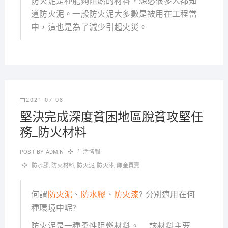
防火泥是種能夠阻燃的材料，想必很多人都知
道防火泥。一般防火泥大多數是被用在工程當
中，這也是為了減少引起火災。
2021-07-08
堅決完成深度貧困地區脫貧攻堅任
務_防火材料
POST BY
ADMIN
生活情報
防水膠
,
防火材料
,
防火泥
,
防火漆
,
飾金買賣
何謂
防火泥
、
防水膠
、
防火漆
? 分別適用在何
種環境中呢?
防火泥是一種柔性阻燃材料。 … 該材料主要