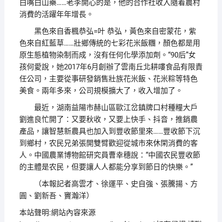
白嘴白山藥……老李開心的是，他的合作社收入隨着農村
消費的活躍年年增長。
黑色來自香楓恭弘=叶 恭弘，黃色來自密蒙花，紫
色來自紅藍草……壯鄉傳統的七彩花米飯糰，顏色都是用
原生態植物染制而成，沒有任何化學添加劑。“90后”女
孩何愛說，她2017年6月創辦了雲南丘北耕嘍食品有限責
任公司，主要從事研發銷售壯族花米飯、花米粽等特色
美食。兩年多來，公司規模擴大了，收入增加了。
最近，湖南益陽市赫山區歐江岔鎮牌口村種糧大戶
劉進良忙開了：又要秋收，又要上快手、抖音，推銷農
產品，讓智慧新農具也加入到豐收節里來……豐收節下沉
到鄉村，农民兄弟張開雙臂歡迎從城市來休閑消費的客
人。中國農業博物館研究員曹幸穗說：“中國农民豐收節
的主體是农民，但要讓人人都能分享到節日的快樂。”
（本報記者高雲才、徐運平、史自強、張騰揚、方
圓、劉新吾、竇瀚洋）
本站聲明:網站內容來源