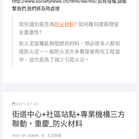
http://www.societynews.cn/html/xw/ms/,如有侵權,請聯
繫我們,我們將及時處理
如何識別是否為
防火材料
? 如何確何建築物安
全重要性?
防火泥是種能夠阻燃的材料，想必很多人都知
道防火泥。一般防火泥大多數是被用在工程當
中，這也是為了減少引起火災。
2021-07-02
街道中心+社區站點+專業機構三方
聯動，重慶_防火材料
POST BY
ADMIN
生活情報