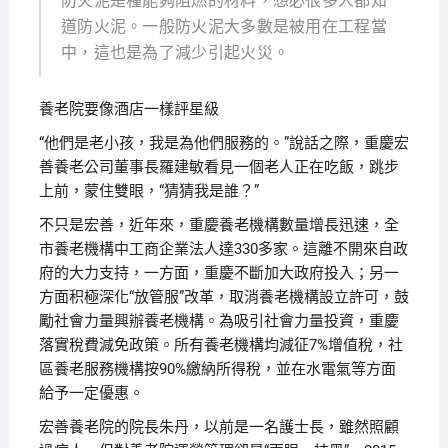
防火泥是種能夠阻燃的材料，想必很多人都知
道防火泥。一般防火泥大多數是被用在工程當
中，這也是為了減少引起火災。
養老院要像酒店一樣評星級
“他們是老小孩，我是為他們服務的。”說話之際，重慶宏
善養老公司董事長羅建敏看見一個老人正在吃飯，跳步
上前，蒙住雙眼，“猜猜我是誰？”
不只是宏善，近年來，重慶養老機構數量增長迅速，全
市養老機構中工商企業法人達330多家。這離不開來自政
府的大力支持，一方面，重慶不斷加大政府投入；另一
方面积極深化“放管服”改革，取消養老機構設立許可，鼓
勵社會力量興辦養老機構。為吸引社會力量投資，重慶
落實稅費減免政策。所有養老機構均減征7%增值稅，社
區養老服務機構按90%繳納所得稅，並在水電氣等方面
給予一定優惠。
宏善養老院的院長朱丹，以前是一名護士長，雖然照顧