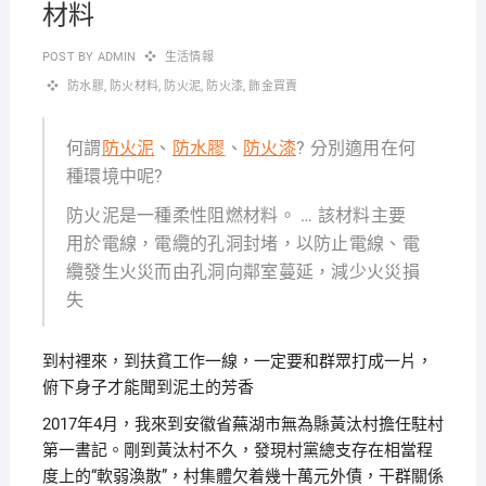
材料
POST BY
ADMIN
生活情報
防水膠
,
防火材料
,
防火泥
,
防火漆
,
飾金買賣
何謂
防火泥
、
防水膠
、
防火漆
? 分別適用在何
種環境中呢?
防火泥是一種柔性阻燃材料。 … 該材料主要
用於電線，電纜的孔洞封堵，以防止電線、電
纜發生火災而由孔洞向鄰室蔓延，減少火災損
失
到村裡來，到扶貧工作一線，一定要和群眾打成一片，
俯下身子才能聞到泥土的芳香
2017年4月，我來到安徽省蕪湖市無為縣黃汰村擔任駐村
第一書記。剛到黃汰村不久，發現村黨總支存在相當程
度上的“軟弱渙散”，村集體欠着幾十萬元外債，干群關係