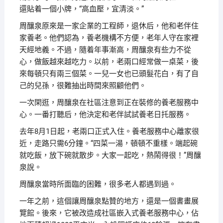
還貼着一個小牌，“高血壓，宜清淡。”
周釀泉原來是一家企業的工程師，退休后，他和老伴住
家養老。他們認為，養老機構不方便，老年人守在家裡
天經地義。不過，隨着年事漸高，周釀泉有些力不從
心，做飯越來越吃力。以前，老兩口經常做一桌菜，後
來每頓只有兩三個菜。一兒一女也已頭髮花白，有了自
己的兒孫，很難抽出時間來照顧他們。
一次閑逛，周釀泉在社區注意到正在裝修的養老服務中
心。一番打聽后，他決定和老伴試試養老日托服務。
去年8月1日起，老兩口正式入住。養老服務中心離家很
近，走路只需6分鐘。“四菜一湯，頓頓不重樣。端起碗
就吃飯，放下碗就散步。大家一起吃，熱鬧得很！”周釀
泉說。
周釀泉當時所面臨的困難，很多老人都遇到過。
一年之前，這個讓周釀泉點贊的地方，還是一個書畫展
覽館。後來，它被改造成社區嵌入式養老服務中心，佔