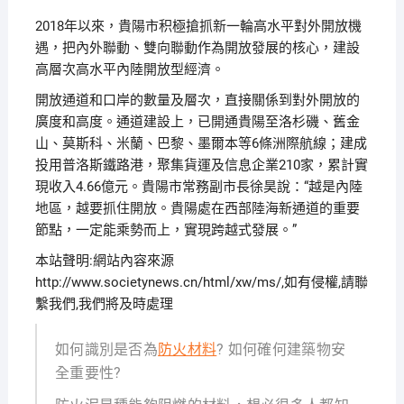
2018年以來，貴陽市积極搶抓新一輪高水平對外開放機
遇，把內外聯動、雙向聯動作為開放發展的核心，建設
高層次高水平內陸開放型經濟。
開放通道和口岸的數量及層次，直接關係到對外開放的
廣度和高度。通道建設上，已開通貴陽至洛杉磯、舊金
山、莫斯科、米蘭、巴黎、墨爾本等6條洲際航線；建成
投用普洛斯鐵路港，聚集貨運及信息企業210家，累計實
現收入4.66億元。貴陽市常務副市長徐昊說：“越是內陸
地區，越要抓住開放。貴陽處在西部陸海新通道的重要
節點，一定能乘勢而上，實現跨越式發展。”
本站聲明:網站內容來源
http://www.societynews.cn/html/xw/ms/,如有侵權,請聯
繫我們,我們將及時處理
如何識別是否為
防火材料
? 如何確何建築物安
全重要性?