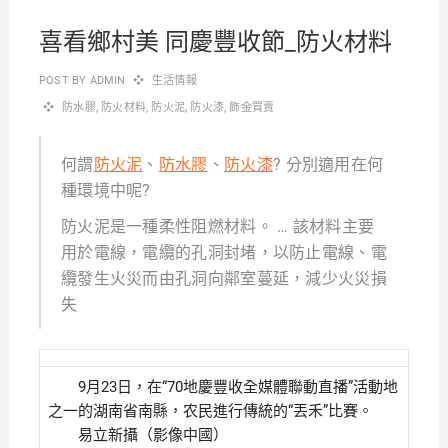
喜看鄉村美 同慶豐收節_防火材料
POST BY
ADMIN
生活情報
防水膠
,
防火材料
,
防火泥
,
防火漆
,
飾金買賣
何謂
防火泥
、
防水膠
、
防火漆
? 分別適用在何
種環境中呢?
防火泥是一種柔性阻燃材料。 … 該材料主要
用於電線，電纜的孔洞封堵，以防止電線、電
纜發生火災而由孔洞向鄰室蔓延，減少火災損
失
9月23日，在“70地慶豐收全媒體聯動直播”活動地
之一的湖南省南縣，农民進行傳統的“丟禾”比賽。
易立新攝（影像中國）