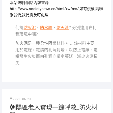
本站聲明:網站內容來源
http://www.societynews.cn/html/xw/ms/,如有侵權,請聯
繫我們,我們將及時處理
何謂
防火泥
、
防水膠
、
防火漆
? 分別適用在何
種環境中呢?
防火泥是一種柔性阻燃材料。 … 該材料主要
用於電線，電纜的孔洞封堵，以防止電線、電
纜發生火災而由孔洞向鄰室蔓延，減少火災損
失
2021-06-28
朝陽區老人實現一鍵呼救_防火材