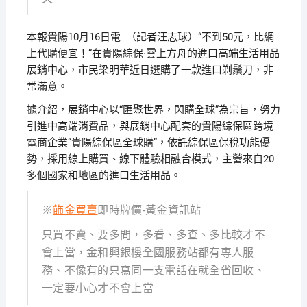
本報貴陽10月16日電 （記者汪志球）“不到50元，比網
上代購便宜！”在貴陽綜保·雲上方舟的進口高端生活用品
展銷中心，市民梁明華近日選購了一款進口剃鬚刀，非
常滿意。
據介紹，展銷中心以“匯聚世界，閃購全球”為宗旨，努力
引進中高端消費品，與展銷中心配套的貴陽綜保區跨境
電商企業“貴陽綜保區全球購”，依託綜保區保稅功能優
勢，採用線上購買、線下體驗相融合模式，主營來自20
多個國家和地區的進口生活用品。
※
飾金買賣
即時牌價-黃金資訊站
只買不賣、要多問，多看、多查、多比較才不
會上當，金和興銀樓全國服務站都有専人服
務、不像有的只寫同一支電話在就全省回收、
一定要小心才不會上當