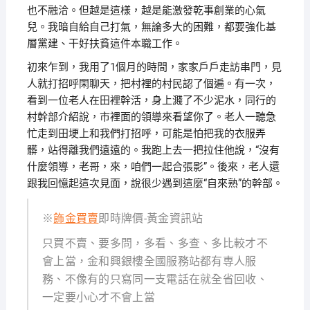
也不融洽。但越是這樣，越是能激發乾事創業的心氣
兒。我暗自給自己打氣，無論多大的困難，都要強化基
層黨建、干好扶貧這件本職工作。
初來乍到，我用了1個月的時間，家家戶戶走訪串門，見
人就打招呼閑聊天，把村裡的村民認了個遍。有一次，
看到一位老人在田裡幹活，身上濺了不少泥水，同行的
村幹部介紹說，市裡面的領導來看望你了。老人一聽急
忙走到田埂上和我們打招呼，可能是怕把我的衣服弄
髒，站得離我們遠遠的。我跑上去一把拉住他說，“沒有
什麼領導，老哥，來，咱們一起合張影”。後來，老人還
跟我回憶起這次見面，說很少遇到這麼“自來熟”的幹部。
※
飾金買賣
即時牌價-黃金資訊站
只買不賣、要多問，多看、多查、多比較才不
會上當，金和興銀樓全國服務站都有専人服
務、不像有的只寫同一支電話在就全省回收、
一定要小心才不會上當