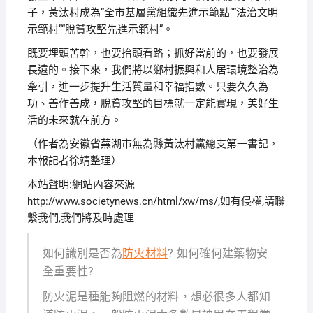
子，黃汰村成為“全市基層黨組織先進示範點”“法治文明
示範村”“脫貧攻堅先進示範村”。
既要埋頭苦幹，也要抬頭看路；抓好當前的，也要發展
長遠的。接下來，我們將以鄉村振興和人居環境整治為
牽引，進一步提升生活質量和幸福指數。只要久久為
功、善作善成，脫貧攻堅的目標就一定能實現，美好生
活的未來就在前方。
（作者為安徽省蕪湖市無為縣黃汰村黨總支第一書記，
本報記者徐靖整理）
本站聲明:網站內容來源
http://www.societynews.cn/html/xw/ms/,如有侵權,請聯
繫我們,我們將及時處理
如何識別是否為
防火材料
? 如何確何建築物安
全重要性?
防火泥是種能夠阻燃的材料，想必很多人都知