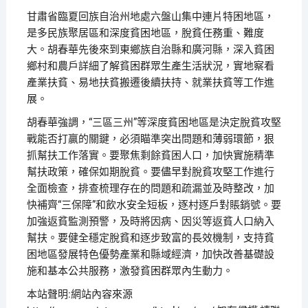
甘肅省臨夏回族自治州地處六盤山集中連片特困地區，
是多民族聚居區和深度貧困地區，脫貧任務重、難度
大。胡春華先後來到東鄉族自治縣和廣河縣，深入貧困
鄉村和農戶詳細了解貧困群眾生產生活狀況，實地察看
產業扶貧、易地扶貧搬遷後續扶持、就業扶貧等工作進
展。
胡春華強調，“三區三州”等深度貧困地區是決定脫貧攻堅
戰能否打贏的關鍵，必須瞄準突出問題和薄弱環節，狠
抓幫扶工作落實。要聚焦剩餘貧困人口，加快實施精準
幫扶政策，確保如期脫貧。要儘早對脫貧攻堅工作進行
全面檢查，排查梳理存在的問題和疏漏並及時整改，加
快補齊“三保障”和飲水安全短板，逐村逐戶對賬銷號。要
加強返貧監測預警，及時將因病、因災等返貧人口納入
幫扶。要健全穩定脫貧和逐步致富的長效機制，支持貧
困地區發展特色優勢產業和縣域經濟，加快改善基礎設
施和基本公共服務，激發貧困群眾內生動力。
本站聲明:網站內容來源