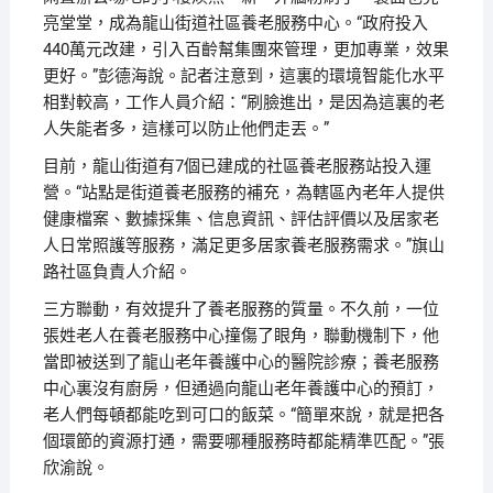
亮堂堂，成為龍山街道社區養老服務中心。“政府投入
440萬元改建，引入百齡幫集團來管理，更加專業，效果
更好。”彭德海說。記者注意到，這裏的環境智能化水平
相對較高，工作人員介紹：“刷臉進出，是因為這裏的老
人失能者多，這樣可以防止他們走丟。”
目前，龍山街道有7個已建成的社區養老服務站投入運
營。“站點是街道養老服務的補充，為轄區內老年人提供
健康檔案、數據採集、信息資訊、評估評價以及居家老
人日常照護等服務，滿足更多居家養老服務需求。”旗山
路社區負責人介紹。
三方聯動，有效提升了養老服務的質量。不久前，一位
張姓老人在養老服務中心撞傷了眼角，聯動機制下，他
當即被送到了龍山老年養護中心的醫院診療；養老服務
中心裏沒有廚房，但通過向龍山老年養護中心的預訂，
老人們每頓都能吃到可口的飯菜。“簡單來說，就是把各
個環節的資源打通，需要哪種服務時都能精準匹配。”張
欣渝說。