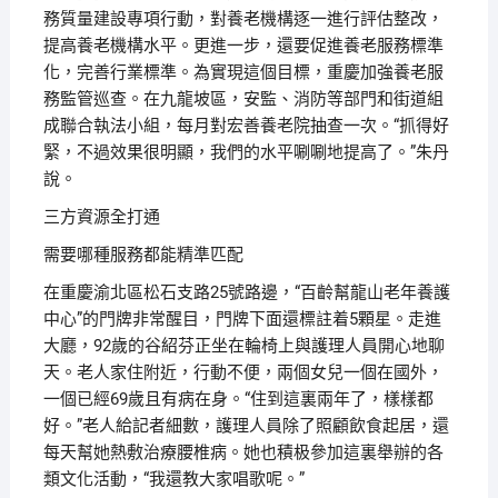
務質量建設專項行動，對養老機構逐一進行評估整改，
提高養老機構水平。更進一步，還要促進養老服務標準
化，完善行業標準。為實現這個目標，重慶加強養老服
務監管巡查。在九龍坡區，安監、消防等部門和街道組
成聯合執法小組，每月對宏善養老院抽查一次。“抓得好
緊，不過效果很明顯，我們的水平唰唰地提高了。”朱丹
說。
三方資源全打通
需要哪種服務都能精準匹配
在重慶渝北區松石支路25號路邊，“百齡幫龍山老年養護
中心”的門牌非常醒目，門牌下面還標註着5顆星。走進
大廳，92歲的谷紹芬正坐在輪椅上與護理人員開心地聊
天。老人家住附近，行動不便，兩個女兒一個在國外，
一個已經69歲且有病在身。“住到這裏兩年了，樣樣都
好。”老人給記者細數，護理人員除了照顧飲食起居，還
每天幫她熱敷治療腰椎病。她也積极參加這裏舉辦的各
類文化活動，“我還教大家唱歌呢。”