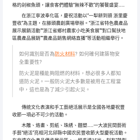
格的剁椒魚頭，讓食客們體驗“無辣不歡”的饕餮盛宴……
在浙江寧波奉化區，慶祝活動以“一犁耕到頭 浙里慶
豐收”為主題，在滕頭農創廣場舉辦。“浙江省特色農產品
展示展銷活動”“浙江省鄉村農家小吃美食展”“對口幫扶地
區農產品展銷”“農產品銷售網絡直播”等活動相繼舉行。
如何識別是否為
防火材料
? 如何確何建築物安
全重要性?
防火泥是種能夠阻燃的材料，想必很多人都知
道防火泥。一般防火泥大多數是被用在工程當
中，這也是為了減少引起火災。
傳統文化表演和手工藝絕活展示是全國各地慶祝豐
收節一項必不可少的活動。
木雕、烙畫、剪紙、珠綉、麵塑……一大波民間藝術
手藝“絕活”亮相河北邱縣中國农民豐收節大型慶祝活動。