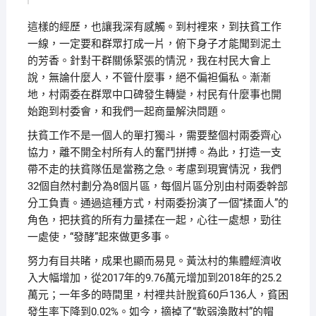
這樣的經歷，也讓我深有感觸。到村裡來，到扶貧工作
一線，一定要和群眾打成一片，俯下身子才能聞到泥土
的芳香。針對干群關係緊張的情況，我在村民大會上
說，無論什麼人，不管什麼事，絕不偏袒偏私。漸漸
地，村兩委在群眾中口碑發生轉變，村民有什麼事也開
始跑到村委會，和我們一起商量解決問題。
扶貧工作不是一個人的單打獨斗，需要整個村兩委齊心
協力，離不開全村所有人的奮鬥拼搏。為此，打造一支
帶不走的扶貧隊伍是當務之急。考慮到現實情況，我們
32個自然村劃分為8個片區，每個片區分別由村兩委幹部
分工負責。通過這種方式，村兩委扮演了一個“揉面人”的
角色，把扶貧的所有力量揉在一起，心往一處想，勁往
一處使，“發酵”起來做更多事。
努力有目共睹，成果也顯而易見。黃汰村的集體經濟收
入大幅增加，從2017年的9.76萬元增加到2018年的25.2
萬元；一年多的時間里，村裡共計脫貧60戶136人，貧困
發生率下降到0.02%。如今，摘掉了“軟弱渙散村”的帽