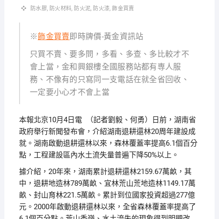
防水膠
,
防火材料
,
防火泥
,
防火漆
,
飾金買賣
※
飾金買賣
即時牌價-黃金資訊站
只買不賣、要多問，多看、多查、多比較才不
會上當，金和興銀樓全國服務站都有専人服
務、不像有的只寫同一支電話在就全省回收、
一定要小心才不會上當
本報北京10月4日電 （記者劉毅、何勇）日前，湖南省
政府舉行新聞發布會，介紹湖南退耕還林20周年建設成
就。湖南啟動退耕還林以來，森林覆蓋率提高6.1個百分
點，工程建設區內水土流失量普遍下降50%以上。
據介紹，20年來，湖南累計退耕還林2159.67萬畝，其
中，退耕地造林789萬畝、宜林荒山荒地造林1149.17萬
畝、封山育林221.5萬畝。累計到位國家投資超過277億
元。2000年啟動退耕還林以來，全省森林覆蓋率提高了
6.1個百分點。荒山禿嶺、水土流失的現象得到明顯改