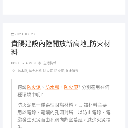
2021-07-27
貴陽建設內陸開放新高地_防火材
料
POST BY
ADMIN
生活情報
防水膠
,
防火材料
,
防火泥
,
防火漆
,
飾金買賣
何謂
防火泥
、
防水膠
、
防火漆
? 分別適用在何
種環境中呢?
防火泥是一種柔性阻燃材料。 … 該材料主要
用於電線，電纜的孔洞封堵，以防止電線、電
纜發生火災而由孔洞向鄰室蔓延，減少火災損
失