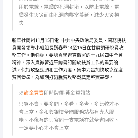
用於電線，電纜的孔洞封堵，以防止電線、電
纜發生火災而由孔洞向鄰室蔓延，減少火災損
失
新華社蘭州11月15日電 中共中央政治局委員、國務院扶
貧開發領導小組組長鬍春華14至15日在甘肅調研脫貧攻
堅工作。他強調，要認真學習貫徹黨的十九屆四中全會
精神，深入貫徹習近平總書記關於扶貧工作的重要論
述，保持攻堅勁頭和工作力度，集中力量加快攻克深度
貧困堡壘，為如期打贏脫貧攻堅戰奠定堅實基礎。
※
飾金買賣
即時牌價-黃金資訊站
只買不賣、要多問，多看、多查、多比較才不
會上當，金和興銀樓全國服務站都有専人服
務、不像有的只寫同一支電話在就全省回收、
一定要小心才不會上當