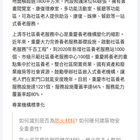
地面積超過1800平方米，內設照護床位60餘張，擁有書
畫閱覽室、康復理療室、多功能活動室、餐廳等功能
區，可為社區老人提供助浴、康復、娛樂、餐飲等一站
式養老服務。
上清寺社區養老服務中心是重慶養老機構變化的縮影。
近年來，重慶大力完善養老服務基礎設施，啟動社區養
老服務“千百工程”，到2020年新增社區養老服務站1000
個、市級示範社區養老服務中心100個。重慶將養老的重
點集中於社區養老，整合社區閑置商業、國有資產和廢
棄廠房等社會資源，鼓勵舉辦社區嵌入式養老機構，讓
老人們在家門口就能安度晚年。目前，重慶市社區養老
服務設施達1221個，服務設施覆蓋率達66%、服務能力
覆蓋率超80%。
專業機構標準化
如何識別是否為
防火材料
? 如何確何建築物安
全重要性?