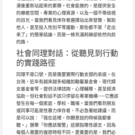
潰後重新站起來的累積。社會能做的，是提供安全
的療癒空間、專業的心理資源，以及一個不帶歧視
的目光。當我們看見倖存者選擇站出來發聲、幫助
他人、甚至投入性別平等運動，那些都不是「走出
來了」的簡單結論，而是一條充滿荊棘卻依然向前
的路。
社會同理對話：從聽見到行動
的實踐路徑
同理不是口號，而是需要實際行動支撐的承諾。在
台灣，近年有越來越多組織如勵馨基金會、現代婦
女基金會等，提供法律諮詢、心理輔導、甚至經濟
協助。但社會對話不該只停留在專業機構——它應該
發生在每一個家庭、學校、職場。當我們看到朋友
或同事可能是性暴力倖存者，不必急著給建議，而
是可以說：「我在這裡，你願意說的時候我都會
聽。」摒棄「你應該報警」這類指導性語言，因為
每個人需要的復原時程不同。更重要的是，我們必