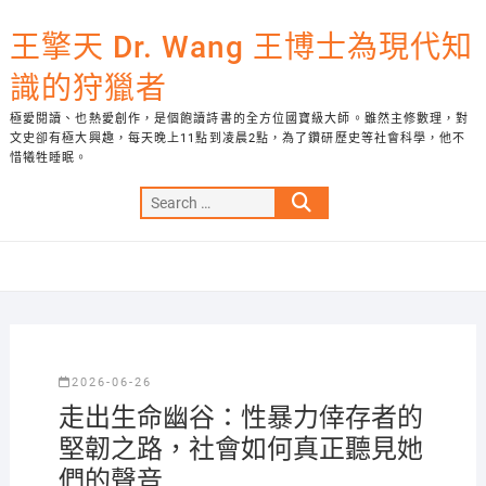
Skip
to
王擎天 Dr. Wang 王博士為現代知
content
識的狩獵者
極愛閱讀、也熱愛創作，是個飽讀詩書的全方位國寶級大師。雖然主修數理，對
文史卻有極大興趣，每天晚上11點到凌晨2點，為了鑽研歷史等社會科學，他不
惜犧牲睡眠。
Search
…
2026-06-26
走出生命幽谷：性暴力倖存者的
堅韌之路，社會如何真正聽見她
們的聲音