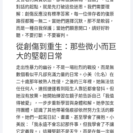
對話的起點，就是先打破這些迷思。我們需要理
解：創傷反應沒有標準答案，每一位倖存者的復原
路徑都獨一無二。當她們選擇沉默，那不是軟弱，
而是一種自我保護；當她們願意開口，請好好聆
聽，不要打斷，不要審判。
從創傷到重生：那些微小而巨
大的堅韌日常
走出性暴力的幽谷，不是一場壯烈的戰役，而是無
數個看似平凡卻充滿力量的日常。小美（化名）在
二十歲那年被熟人性侵，之後的三年裡，她無法信
任任何人，連搭捷運看到陌生人靠近都會發抖。但
她沒有放棄。她開始練習在鏡子前告訴自己「我值
得被愛」，一步步重新學習與身體和解。她參加支
持團體，認識了其他帶著傷痕卻依然努力生活的夥
伴。她們一起寫日記、畫畫、甚至學會了擁抱。小
美說：「我永遠不會忘記那件事，但我學會了不讓
它定義我。」這種堅韌不是天生，而是在每一次崩