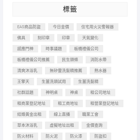
標籤
EAS商品防盜
今日金價
住宅用火災警報器
佛具
刻印章
印章
天氣變化
感應門神
時事議題
板橋禮儀公司
板橋禮儀公司推薦
民生頭條
消防水帶
清爽沐浴乳
無矽靈洗髮精推薦
熱水器
王擎天
生薑洗頭試用
生薑洗髮精
社群話題
神明桌
神桌
租公司地址
租商業登記地址
租工商地址
租營業登記地址
結婚黃金出租
線上直播
職業工會
草本沐浴乳
虛擬地址出租
金價查詢
防火材料
防火泥
防火漆
防盜扣