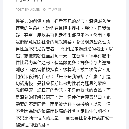
POST BY
ADMIN
生活情報
性暴力的創傷，像一道看不見的裂痕，深深嵌入倖
存者的生命裡。她們在黑暗中掙扎、哭泣、自我懷
疑，甚至一度以為再也走不出那道幽谷。然而，當
我們願意揭開社會的沉默簾幕，會發現這些女性與
男性並不只是受害者——他們是走過烈焰的戰士，以
超乎想像的韌性面對每一天。在台灣，每年有數千
件性暴力案件通報，但黑數更多；許多倖存者選擇
隱忍，因為害怕被指責、被標籤、被二次傷害。她
們在深夜裡問自己：「是不是我做錯了什麼？」這
句話背後，是社會長期以來對性暴力迷思的縱容。
我們需要一場真正的對話，不是教條式的宣導，而
是深刻的理解與同理。當一個倖存者願意開口，她
需要的不是同情，而是被信任、被接納，以及一個
不會因為她的傷痛而退縮的社會。走出生命幽谷，
不只靠她一個人的力量——更需要社會用行動鋪成一
條通往同理的路。