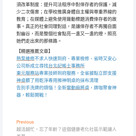
須改革制度：提升司法程序中對倖存者的保護，減
少二次傷害；在學校推廣身體自主權與尊重界線的
教育；在媒體上避免使用聳動標題消費倖存者的故
事。真正的社會同理對話，是讓倖存者不再獨自面
對幽谷，而是整個社會點亮一盞又一盞的燈，照亮
她們走出來的那條路。
【精選推薦文章】
熱泵維修
不求人快速到府、專業檢修、省時又安心
公司新成立尋找
台北記帳士事務所
東元服務站
專業技師到府服務，全省據點立即支援
神桌
髒了用乾淨專用擦神明桌的抹布清理
告別手洗牌的煩惱！全新
電動麻將桌
，牌咖聚會神
器，輕鬆開戰！
文
Previous
Previous
post:
越活越忙，忘了年齡？這個健康老化社區示範讓人
章