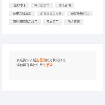
阻火材料
電子防盜門
頭條新聞
頭皮深層清潔
頭髮保養品推薦
頭髮護理產品
頭髮護理產品試用
風向節目
飾金買賣
晨達提供多種
空壓機
使用狀況諮詢

鴻和興專業於生產
茶葉罐