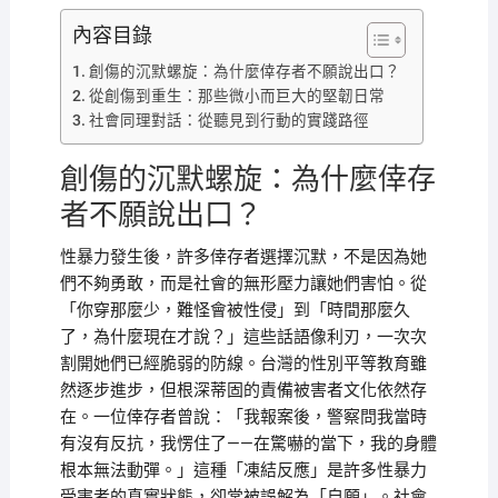
內容目錄
創傷的沉默螺旋：為什麼倖存者不願說出口？
從創傷到重生：那些微小而巨大的堅韌日常
社會同理對話：從聽見到行動的實踐路徑
創傷的沉默螺旋：為什麼倖存
者不願說出口？
性暴力發生後，許多倖存者選擇沉默，不是因為她
們不夠勇敢，而是社會的無形壓力讓她們害怕。從
「你穿那麼少，難怪會被性侵」到「時間那麼久
了，為什麼現在才說？」這些話語像利刃，一次次
割開她們已經脆弱的防線。台灣的性別平等教育雖
然逐步進步，但根深蒂固的責備被害者文化依然存
在。一位倖存者曾說：「我報案後，警察問我當時
有沒有反抗，我愣住了——在驚嚇的當下，我的身體
根本無法動彈。」這種「凍結反應」是許多性暴力
受害者的真實狀態，卻常被誤解為「自願」。社會