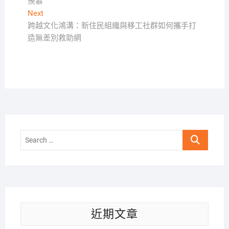
羨慕
導
Next
Next
覽
post:
跨越文化鴻溝：新住民組織與移工社群如何攜手打
造無差別救助網
Search
…
近期文章