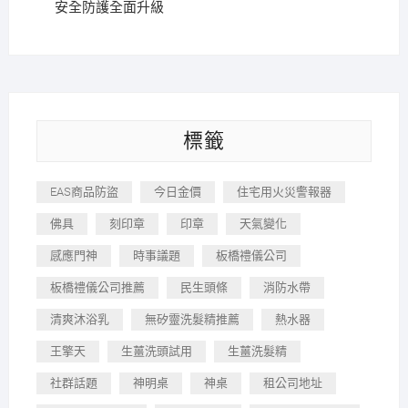
安全防護全面升級
標籤
EAS商品防盜
今日金價
住宅用火災警報器
佛具
刻印章
印章
天氣變化
感應門神
時事議題
板橋禮儀公司
板橋禮儀公司推薦
民生頭條
消防水帶
清爽沐浴乳
無矽靈洗髮精推薦
熱水器
王擎天
生薑洗頭試用
生薑洗髮精
社群話題
神明桌
神桌
租公司地址