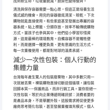
找到新生命，垃圾量銳減，廚房也變得整齊。
清洗與保存容器需要一點心思，但這正是培養生活
儀式感的機會。用完的容器徹底清潔、晾乾，下次
購物就能直接使用。有些家庭甚至發展出專屬的容
器系統，貼上標籤、分類存放，效率不輸傳統購物
方式。當孩子也參與其中，他們從小學習珍惜資
源，這是最棒的環境教育。自備容器不是犧牲便
利，而是選擇一種更負責、更有意識的生活方式。
每一次重複使用，都是對地球的溫柔承諾。
減少一次性包裝：個人行動的
集體力量
台灣每年產生驚人的包裝廢棄物，其中多數只用一
次就被丟棄。裸裝購物直接切斷這個循環，讓包裝
回歸本質——保護商品，而非行銷工具。當你拒絕一
次性包裝，等於向企業傳遞明確訊號：消費者要的
是產品本身，不是華麗外殼。這股需求將促使更多
廠商思考簡化包裝，甚至發展重複填充模式。個人