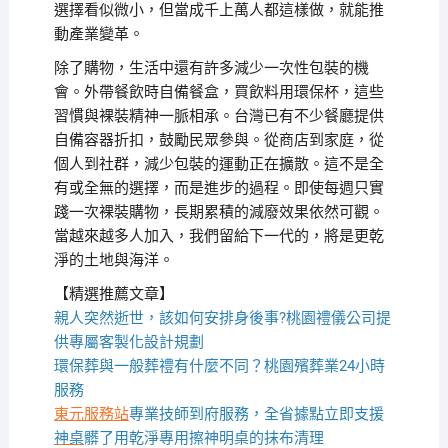
選擇看似微小，但當成千上萬人都這樣做，就能推
動產業變革。
除了購物，生活中還有許多減少一次性包裝的機
會。外帶餐飲時自備餐盒，買飲料用環保杯，這些
習慣與裸裝精神一脈相承。台灣已有不少餐廳提供
自備容器折扣，鼓勵民眾參與。從商店到家庭，從
個人到社群，減少包裝的運動正在擴散。這不是全
有或全無的選擇，而是進步的過程。即使每週只實
踐一次裸裝購物，長期累積的減廢效果依然可觀。
當越來越多人加入，我們留給下一代的，將是更乾
淨的土地與海洋。
【精選推薦文章】
親人突然逝世，該如何安排身後事?桃園禮儀公司提
供專屬客製化設計規劃
環保葬與一般葬禮有什麼不同？桃園殯葬業24小時
服務
東元服務站
專業技師到府服務，全省據點立即支援
神桌
髒了用乾淨專用擦神明桌的抹布清理