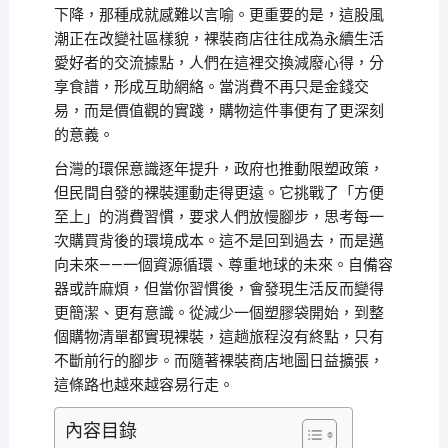
下降，那種成就感難以言喻。更重要的是，這股風
潮正在改變社區樣貌，裸裝商店往往成為永續生活
愛好者的交流據點，人們在這裡交換減廢心得，分
享食譜，形成互助網絡。當消費不再只是金錢交
易，而是價值觀的實踐，購物這件事便有了更深刻
的意義。
台灣的環保意識逐年提升，政府也推動限塑政策，
但民間自發的裸裝運動走得更遠。它挑戰了「方便
至上」的消費習慣，要求人們放慢腳步，思考每一
次購買背後的環境成本。這不是回到過去，而是邁
向未來——一個資源循環、尊重地球的未來。自備容
器或許麻煩，但當你習慣後，會發現生活反而變得
更簡潔、更有意識。從減少一個塑膠袋開始，到整
個購物清單都實現裸裝，這趟旅程沒有終點，只有
不斷前行的腳步。而隨著裸裝商店地圖日益擴張，
這條路也越來越容易行走。
內容目錄