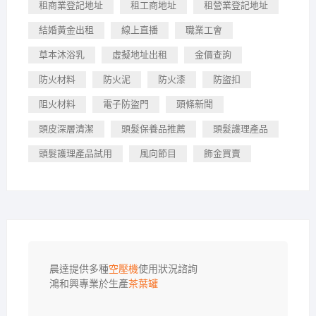
租商業登記地址
租工商地址
租營業登記地址
結婚黃金出租
線上直播
職業工會
草本沐浴乳
虛擬地址出租
金價查詢
防火材料
防火泥
防火漆
防盜扣
阻火材料
電子防盜門
頭條新聞
頭皮深層清潔
頭髮保養品推薦
頭髮護理產品
頭髮護理產品試用
風向節目
飾金買賣
晨達提供多種
空壓機
使用狀況諮詢

鴻和興專業於生產
茶葉罐