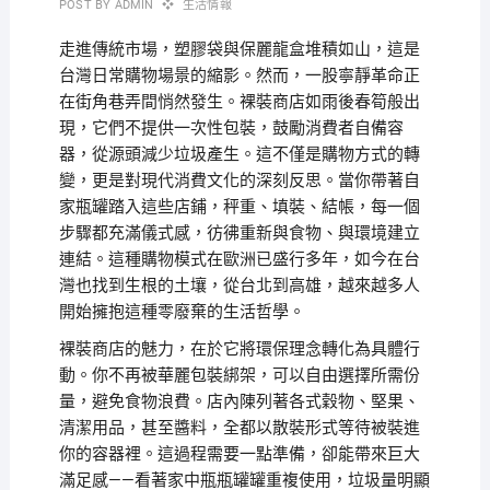
POST BY
ADMIN
生活情報
走進傳統市場，塑膠袋與保麗龍盒堆積如山，這是
台灣日常購物場景的縮影。然而，一股寧靜革命正
在街角巷弄間悄然發生。裸裝商店如雨後春筍般出
現，它們不提供一次性包裝，鼓勵消費者自備容
器，從源頭減少垃圾產生。這不僅是購物方式的轉
變，更是對現代消費文化的深刻反思。當你帶著自
家瓶罐踏入這些店鋪，秤重、填裝、結帳，每一個
步驟都充滿儀式感，彷彿重新與食物、與環境建立
連結。這種購物模式在歐洲已盛行多年，如今在台
灣也找到生根的土壤，從台北到高雄，越來越多人
開始擁抱這種零廢棄的生活哲學。
裸裝商店的魅力，在於它將環保理念轉化為具體行
動。你不再被華麗包裝綁架，可以自由選擇所需份
量，避免食物浪費。店內陳列著各式穀物、堅果、
清潔用品，甚至醬料，全都以散裝形式等待被裝進
你的容器裡。這過程需要一點準備，卻能帶來巨大
滿足感——看著家中瓶瓶罐罐重複使用，垃圾量明顯