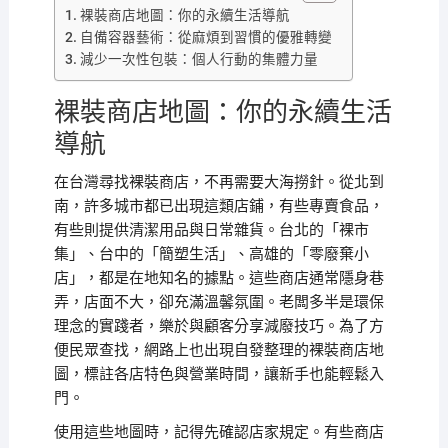
裸裝商店地圖：你的永續生活導航
自備容器藝術：從麻煩到習慣的優雅轉變
減少一次性包裝：個人行動的集體力量
裸裝商店地圖：你的永續生活
導航
在台灣尋找裸裝商店，不再需要大海撈針。從北到
南，許多城市都已出現這類店鋪，有些專賣食品，
有些則提供清潔用品與日常雜貨。台北的「裸市
集」、台中的「簡塑生活」、高雄的「零廢棄小
店」，都是在地知名的據點。這些商店通常隱身巷
弄，店面不大，卻充滿溫馨氛圍。老闆多半是環保
理念的實踐者，樂於與顧客分享減廢技巧。為了方
便民眾查找，網路上也出現自發整理的裸裝商店地
圖，標註各店特色與營業時間，讓新手也能輕鬆入
門。
使用這些地圖時，記得先確認店家規定。有些商店