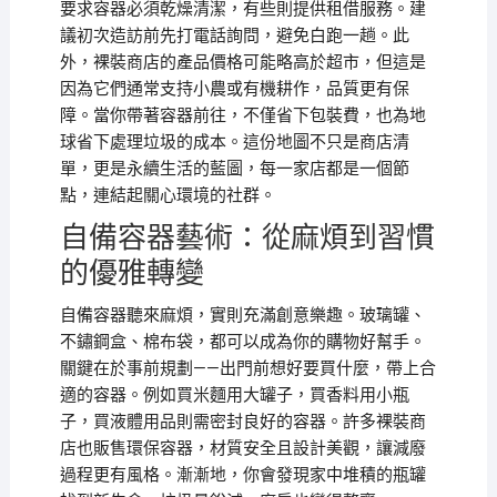
要求容器必須乾燥清潔，有些則提供租借服務。建
議初次造訪前先打電話詢問，避免白跑一趟。此
外，裸裝商店的產品價格可能略高於超市，但這是
因為它們通常支持小農或有機耕作，品質更有保
障。當你帶著容器前往，不僅省下包裝費，也為地
球省下處理垃圾的成本。這份地圖不只是商店清
單，更是永續生活的藍圖，每一家店都是一個節
點，連結起關心環境的社群。
自備容器藝術：從麻煩到習慣
的優雅轉變
自備容器聽來麻煩，實則充滿創意樂趣。玻璃罐、
不鏽鋼盒、棉布袋，都可以成為你的購物好幫手。
關鍵在於事前規劃——出門前想好要買什麼，帶上合
適的容器。例如買米麵用大罐子，買香料用小瓶
子，買液體用品則需密封良好的容器。許多裸裝商
店也販售環保容器，材質安全且設計美觀，讓減廢
過程更有風格。漸漸地，你會發現家中堆積的瓶罐