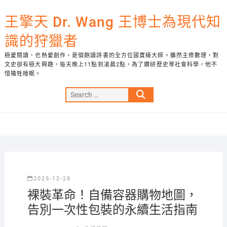
Skip
to
王擎天 Dr. Wang 王博士為現代知
content
識的狩獵者
極愛閱讀、也熱愛創作，是個飽讀詩書的全方位國寶級大師。雖然主修數理，對
文史卻有極大興趣，每天晚上11點到凌晨2點，為了鑽研歷史等社會科學，他不
惜犧牲睡眠。
Search
…
2025-12-28
裸裝革命！自備容器購物地圖，
告別一次性包裝的永續生活指南