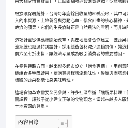
果大翻身惜食計畫」，正試圖翻轉這套浪費邏輯，從產地到
根據環保署統計，台灣每年廚餘回收量約50萬公噸，其中
入的水資源、土地養分與勞動心血。惜食計畫的核心精神，
疤痕的蘋果，它們的生長痕跡正是自然農法的證明，而非缺
這項計畫從供應端開始改革，與產地農會合作建立「醜蔬果
流系統也經過特別設計，採用緩衝包材減少運輸損傷，讓這
價六至七折出售，讓經濟考量成為吸引消費者的重要誘因。
在零售通路方面，越來越多超市設立「惜食專櫃」，用創意
機組合各種醜蔬果，讓購買過程增添趣味性。餐廳與團膳業
樣貌的蔬菜都能化身美味料理。
這場食物革命需要全民參與，許多社區舉辦「醜蔬果料理工
關課程，讓孩子從小建立正確的食物觀念。當越來越多人願
土地資源的尊重。
內容目錄