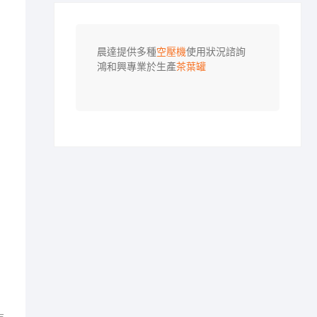
晨達提供多種
空壓機
使用狀況諮詢

鴻和興專業於生產
茶葉罐