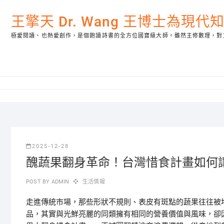
Skip
to
王擎天 Dr. Wang 王博士為現
content
極愛閱讀、也熱愛創作，是個飽讀詩書的全方位國寶級大師。雖然主修數理，對
2025-12-28
醜蔬果翻身革命！台灣惜食計畫如何
POST BY
ADMIN
生活情報
走進傳統市場，那些形狀不規則、表皮有斑點的蔬果往往被
品，其實與光鮮亮麗的同類擁有相同的營養價值與風味，卻