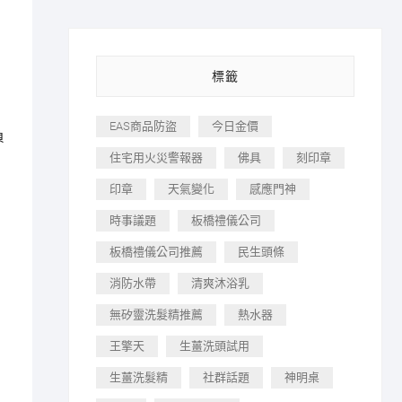
標籤
EAS商品防盜
今日金價
負
住宅用火災警報器
佛具
刻印章
印章
天氣變化
感應門神
時事議題
板橋禮儀公司
板橋禮儀公司推薦
民生頭條
消防水帶
清爽沐浴乳
無矽靈洗髮精推薦
熱水器
王擎天
生薑洗頭試用
生薑洗髮精
社群話題
神明桌