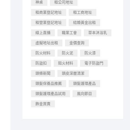
神桌
租公司地址
租商業登記地址
租工商地址
租營業登記地址
結婚黃金出租
線上直播
職業工會
草本沐浴乳
虛擬地址出租
金價查詢
防火材料
防火泥
防火漆
防盜扣
阻火材料
電子防盜門
頭條新聞
頭皮深層清潔
頭髮保養品推薦
頭髮護理產品
頭髮護理產品試用
風向節目
飾金買賣