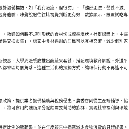
設計溫馨標語，如「我有疤痕，但很甜」、「雖然歪腰，營養不減」
親身體驗，味覺說服往往比視覺判斷更有效。數據顯示，設置試吃專
」，教導如何將不規則形狀的食材切成標準塊狀。社群媒體上，主婦
蔬果交換市集」，讓家中食材過剩的居民可以互相交流，減少個別家
新觀念。大學周邊餐廳推出醜蔬果套餐，搭配環境教育解說。外送平
入都會區每個角落。這種生活化的接觸方式，讓環保行動不再遙不可
環政策，提供業者設備補助與稅務優惠。農委會則從生產端輔導，協
」，將可食用的醜蔬果分配給需要幫助的族群，實現社會福利與環境
特定比例的醜蔬果，並在年度報告中揭露減少食物浪費的具體成果。