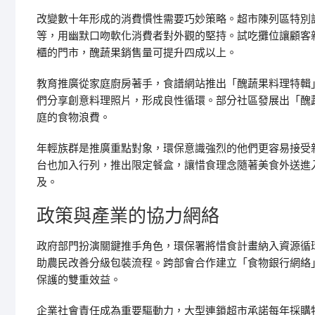
改變數十年形成的消費慣性需要巧妙策略。超市陳列區特別
等，用幽默口吻軟化消費者對外觀的堅持。試吃攤位讓顧客
櫃的門市，醜蔬果銷售量可提升四成以上。
教育推廣從家庭廚房著手，食譜網站推出「醜蔬果料理特輯
們分享創意料理照片，形成良性循環。部分社區發展出「醜
庭的食物浪費。
年輕族群是推廣重點對象，環保意識強烈的他們更容易接受
台也加入行列，推出限定餐盒，讓惜食理念隨著美食外送進
及。
政策與產業的協力網絡
政府部門扮演關鍵推手角色，環保署將惜食計畫納入資源循
助農民改善分級包裝流程。跨部會合作建立「食物銀行網絡
保護的雙重效益。
企業社會責任成為重要驅動力，大型連鎖超市承諾每年採購