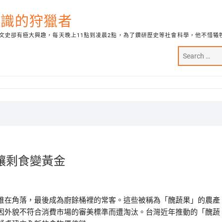
代知識的狩獵者
文史卻有極大興趣，每天晚上11點到凌晨2點，為了鑽研歷史等社會科學，他不惜犧
讓剩食變黃金
堆在角落，最後成為廚餘桶裡的常客。這些被稱為「醜蔬果」的農產
因外貌不符合消費市場的審美標準而遭淘汰。台灣近年推動的「醜蔬