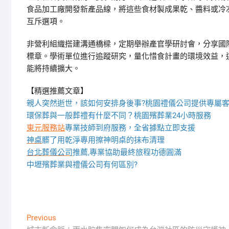
食品加工廠開發新產品線，將這些食材製成果乾、醬料或冷
互斥選項。
非營利組織搭建溝通橋樑，定期舉辦產官學研討會，分享國
標章。學術單位進行追蹤研究，量化惜食計畫的環境效益，
能將持續擴大。
【精選推薦文章】
親人突然逝世，該如何安排身後事?桃園禮儀公司提供專屬
環保葬與一般葬禮有什麼不同？桃園殯葬業24小時服務
東元服務站
專業技師到府服務，全省據點立即支援
神桌
髒了用乾淨專用擦神明桌的抹布清理
台北葬儀公司
推薦,專業協助最終旅程功德圓滿
中壢殯葬業與禮儀公司有何區別?
文
Previous
Previous