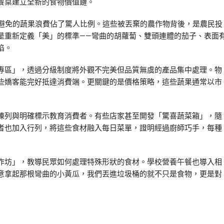
餐桌建立全新的食物價值鏈。
可避免的蔬果浪費佔了驚人比例。這些被丟棄的農作物背後，是農民投
是重新定義「美」的標準——彎曲的胡蘿蔔、雙頭連體的茄子、表面
陷。
專區」，透過分級制度將外觀不完美但品質無虞的產品集中處理。物
些嬌客能完好抵達消費端。更關鍵的是價格策略，這些蔬果通常以市
陳列與明確標示教育消費者。有些店家甚至開發「驚喜蔬菜箱」，隨
者也加入行列，將這些食材融入每日菜單，證明經過廚師巧手，每種
作坊」，教導民眾如何處理特殊形狀的食材。學校營養午餐也導入相
意拿起那根彎曲的小黃瓜，我們丟進垃圾桶的就不只是食物，更是對