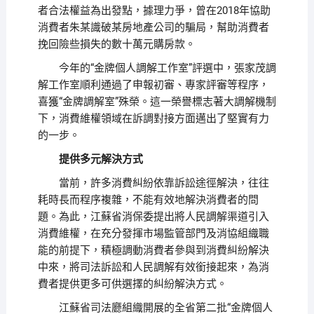
者合法權益為出發點，據理力爭，曾在2018年協助
消費者朱某識破某房地產公司的騙局，幫助消費者
挽回險些損失的數十萬元購房款。
今年的“金牌個人調解工作室”評選中，張家茂調
解工作室順利通過了申報初審、專家評審等程序，
喜獲“金牌調解室”殊榮。這一榮譽標志著大調解機制
下，消費維權領域在訴調對接方面邁出了堅實有力
的一步。
提供多元解決方式
當前，許多消費糾紛依靠訴訟途徑解決，往往
耗時長而程序複雜，不能有效地解決消費者的問
題。為此，江蘇省消保委提出將人民調解渠道引入
消費維權，在充分發揮市場監管部門及消協組織職
能的前提下，積極調動消費者參與到消費糾紛解決
中來，將司法訴訟和人民調解有效銜接起來，為消
費者提供更多可供選擇的糾紛解決方式。
江蘇省司法廳組織開展的全省第二批“金牌個人