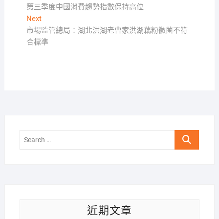
post:
第三季度中國消費趨勢指數保持高位
章
Next
Next
導
post:
市場監管總局：湖北洪湖老曹家洪湖藕粉黴菌不符
覽
合標準
Search
…
近期文章