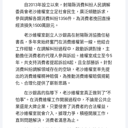
自2013年設立以來，射陽縣消費糾紛人民調解
委員會老沙維權室立足社會民生，廣泛傾聽訴求，
參與調解各類消費糾紛1356件，為消費者挽回直接
經濟損失1500萬餘元。
老沙維權室創立人沙銀昌在射陽縣消協擔任秘
書長，多年來始終奮鬥在消費維權第一線。他結合
工作經驗，在調解糾紛過程中，啟動訴調對接，主
動擔任消費者的代理人參與訴訟。維權室成立至今5
年，共支持消費者提起訴訟8起，且全部勝訴。針對
消費糾紛調解領域存在的空缺，老沙維權室率先提
出的消費維權精神賠償，為推動消費維權賠償規範
化、合理化提供了嶄新思路。
在沙銀昌的指導下，老沙維權室真正做到了“不
怕事”。在消費維權工作開展過程中，不論是公共企
業還是大牌企業，只要侵害了消費者的合法權益，
老沙維權室就會介入，據理力爭，積極開展工作，
直到問題解決，消費者滿意為止。