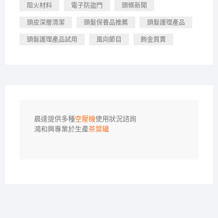
阻火材料
電子防盜門
頭條新聞
頭皮深層清潔
頭髮保養品推薦
頭髮護理產品
頭髮護理產品試用
風向節目
飾金買賣
晨達提供多種
空壓機
使用狀況諮詢

鴻和興專業於生產
茶葉罐