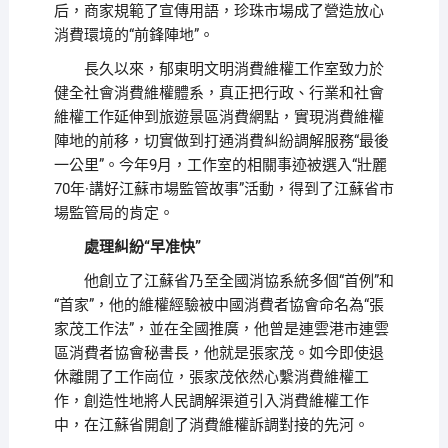
后，商家規範了宣傳用語，珍珠市場成了營造放心
消費環境的“前鋒陣地”。
長久以來，郁東明文明消費維權工作室致力於
健全社會消費維權體系，真正把行政、行業和社會
維權工作延伸到旅遊景區消費網點，實現消費維權
陣地的前移，切實做到打通消費糾紛調解服務“最後
一公里”。今年9月，工作室的相關事迹被選入“壯麗
70年·講好江蘇市場監管故事”活動，得到了江蘇省市
場監管局的肯定。
處理糾紛“早准快”
他創立了江蘇省乃至全國消協系統多個“首例”和
“首家”，他的維權經驗被中國消費者協會命名為“張
家茂工作法”，並在全國推廣，他曾是連雲港市連雲
區消費者協會秘書長，他就是張家茂。如今即使退
休離開了工作崗位，張家茂依然心繫消費維權工
作，創造性地將人民調解渠道引入消費維權工作
中，在江蘇省開創了消費維權訴調對接的先河。