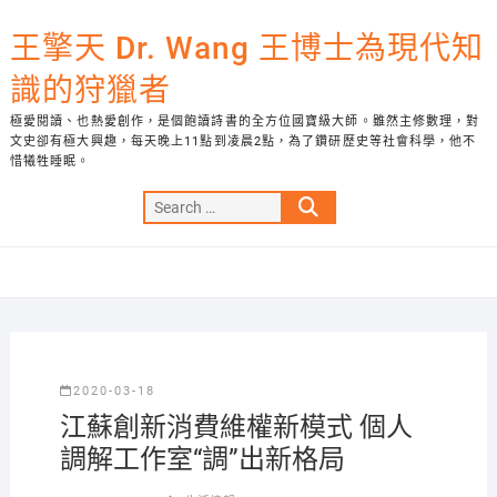
Skip
to
王擎天 Dr. Wang 王博士為現代知
content
識的狩獵者
極愛閱讀、也熱愛創作，是個飽讀詩書的全方位國寶級大師。雖然主修數理，對
文史卻有極大興趣，每天晚上11點到凌晨2點，為了鑽研歷史等社會科學，他不
惜犧牲睡眠。
Search
…
2020-03-18
江蘇創新消費維權新模式 個人
調解工作室“調”出新格局