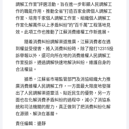
調解工作室”評選活動，旨在進一步彰顯人民調解工
作的職能作用，推動全省“打造百家金牌個人調解工
作室、培育千家個人調解工作室、組織個人調解工
作室化解萬件以上矛盾糾紛”的“百千萬”工程落地見
效。此項工作也推動了江蘇消費維權工作新進展。
隨着消費糾紛調解渠道推廣，江蘇消費者在遇
到權益受侵害、捲入消費糾紛時，除了撥打12315投
訴舉報以外，還可向所在地的消費維權人民調解工
作室投訴，通過調解快速地解決糾紛，維護自身的
合法權益。
據悉，江蘇省市場監管部門及消協組織大力推
廣消費維權人民調解工作，一方面最大限度地發揮
出了人民調解渠道靈活、貼近民生的優勢，另一方
面也在化解消費矛盾糾紛的過程中，減小了消協系
統和司法機關的壓力，真正做到了把消費糾紛化解
在源頭、解決在基層。
責任編輯：邊靜