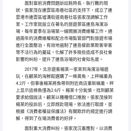
面對當前消費問題訴訟耗時長、執行難的現
狀，張家茂在連雲區南巷社區的支持下，成立了連
雲港市連雲區墟溝街道南巷社區張家茂調解工作
室。工作室就設立在著名的旅遊景區連島海濱浴
場，每年夏季在浴場第一線開展消費維權工作。通
過兩年的消費維權和配合市場監管部門對旅遊市場
進行全面整治，有效地遏制了連島餐飲業欺客宰客
等不法行為的蔓延，化解了許多險些造成不良社會
影響的糾紛，提升了連島浴場的社會知名度。
2017年，北京遊客楊某一家來到海濱浴場遊
玩，在顧某的海鮮館選購了一條黃魚，上秤稱重為
4.2斤，但事後楊某將魚帶到附近商店重新稱重，秤
上显示這條魚僅為2.6斤。楊某十分氣憤，找到顧某
要求給個說法。顧某以種種借口推脫。張家茂接到
楊某的投訴后，立即趕赴現場，依法進行取證，並
根據《消費者權益保護法》有關欺詐的規定進行調
解，得到了在場消費者的好評。
面對重大消費糾紛，張家茂沉着應對，以消費