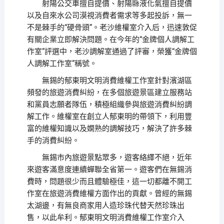
射陽公交車擅自提價、射陽縣液化氣擅自提價
以及自來水公司漠視消費者需求等多起投訴，無一
不是棘手的“硬骨頭”。老沙維權室介入后，迅速敦促
有關企業立即解決問題。在今年的“金牌個人調解工
作室”評選中，老沙調解室通過了評審，榮獲“金牌個
人調解工作室”稱號。
無錫的郁東明文明消費維權工作室針對濱湖區
頻發的旅遊消費糾紛，在多個旅遊景區建立服務站
和黨員志願者隊伍，積極組織參與旅遊消費糾紛調
解工作。維權室在創立人郁東明的帶領下，利用豐
富的維權知識以及嫻熟的調解技巧，解決了許多棘
手的消費糾紛。
無錫市內旅遊景點眾多，遊客絡繹不絕，近年
來遊客滿意度連續蟬聯全省第一。遊客們在無錫消
費時，問題很少而且體驗極佳，這一切都離不開工
作室在旅遊消費維權方面作出的貢獻。曾經的無錫
太湖邊，有無良商家用人造珍珠代替天然珍珠出
售，以此牟利。郁東明文明消費維權工作室介入