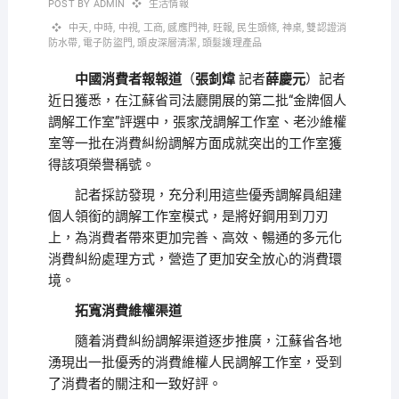
POST BY
ADMIN
生活情報
中天
,
中時
,
中視
,
工商
,
感應門神
,
旺報
,
民生頭條
,
神桌
,
雙認證消
防水帶
,
電子防盜門
,
頭皮深層清潔
,
頭髮護理產品
中國消費者報報道
（
張釗煒
記者
薛慶元
）記者
近日獲悉，在江蘇省司法廳開展的第二批“金牌個人
調解工作室”評選中，張家茂調解工作室、老沙維權
室等一批在消費糾紛調解方面成就突出的工作室獲
得該項榮譽稱號。
記者採訪發現，充分利用這些優秀調解員組建
個人領銜的調解工作室模式，是將好鋼用到刀刃
上，為消費者帶來更加完善、高效、暢通的多元化
消費糾紛處理方式，營造了更加安全放心的消費環
境。
拓寬消費維權渠道
隨着消費糾紛調解渠道逐步推廣，江蘇省各地
湧現出一批優秀的消費維權人民調解工作室，受到
了消費者的關注和一致好評。