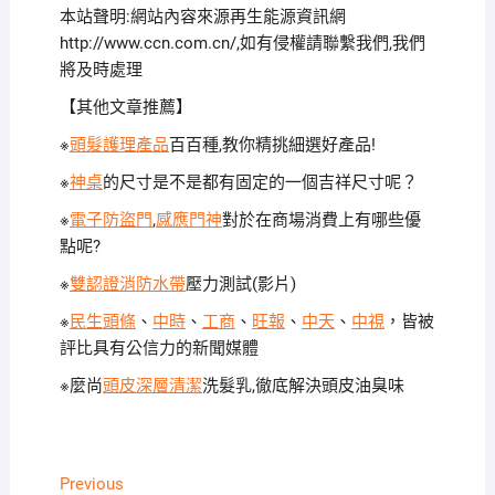
本站聲明:網站內容來源再生能源資訊網
http://www.ccn.com.cn/,如有侵權請聯繫我們,我們
將及時處理
【其他文章推薦】
※
頭髮護理產品
百百種,教你精挑細選好產品!
※
神桌
的尺寸是不是都有固定的一個吉祥尺寸呢？
※
電子防盜門
,
感應門神
對於在商場消費上有哪些優
點呢?
※
雙認證消防水帶
壓力測試(影片)
※
民生頭條
、
中時
、
工商
、
旺報
、
中天
、
中視
，皆被
評比具有公信力的新聞媒體
※麼尚
頭皮深層清潔
洗髮乳,徹底解決頭皮油臭味
文
Previous
Previous