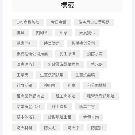
標籤
EAS商品防盜
今日金價
住宅用火災警報器
佛具
刻印章
印章
天氣變化
感應門神
時事議題
板橋禮儀公司
板橋禮儀公司推薦
民生頭條
消防水帶
清爽沐浴乳
無矽靈洗髮精推薦
熱水器
王擎天
生薑洗頭試用
生薑洗髮精
社群話題
神明桌
神桌
租公司地址
租商業登記地址
租工商地址
租營業登記地址
結婚黃金出租
線上直播
職業工會
草本沐浴乳
虛擬地址出租
金價查詢
防火材料
防火泥
防火漆
防盜扣