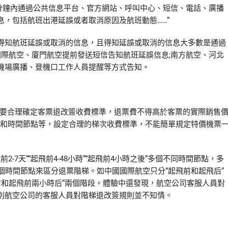
0分鐘內通過公共信息平台、官方網站、呼叫中心、短信、電話、廣播
，包括航班出港延誤或者取消原因及航班動態……”
知航班延誤或取消的信息，且得知延誤或取消的信息大多數是通過
際航空、廈門航空提前發送短信告知航班延誤信息;南方航空、河北
機場廣播、登機口工作人員提醒等方式告知。
要合理確定客票退改簽收費標準，退票費不得高於客票的實際銷售
平和時間節點等，設定合理的梯次收費標準，不能簡單規定特價機票
7天”“起飛前4-48小時”“起飛前4小時之後”多個不同時間節點，多
個時間節點來區分退票階梯。如中國國際航空只分“起飛前和起飛后”
前和起飛前兩小時后”兩個階段。體驗中還發現，航空公司客服人員對
別航空公司的客服人員對階梯退改簽規則並不知情。