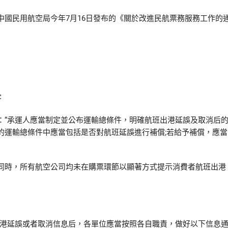
民用航空局今年7月16日發布的《關於改進民航票務服務工作的
客
“承運人應當制定並公布運輸總條件，明確航班出港延誤及取消后
的運輸總條件中應當包括是否對航班延誤進行補償;若給予補償，應當
時，所有航空公司均未在購票環節以顯著方式提示消費者航班出港
港延誤或者取消信息后，各單位應當按照各自職責，做好以下信息