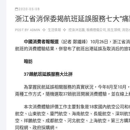
2020-05-08
浙江省消保委揭航班延誤服務七大“痛
POST BY
ADMIN
生活情報
控油沐浴露
,
板橋禮儀公司
,
民生頭條
,
消防
中國消費者報報道
（
）10月26日，浙江
記者 鄭鐵峰
航班的消費體驗結果，併發布了航班出港延誤及取消后的旅客
暗訪
37趟航班延誤服務大比拼
為掌握民航延誤相關服務的真實狀況，今年8月至10月，
兩種工作方式，隨機選取37趟航班開展消費體驗，並在線上
本次消費體驗評價工作主要對象是18家國內航空公司和8
航空、山東航空、廈門航空、海南航空、長龍航空、深圳航
空、祥鵬航空、成都航空、河北航空、上海航空。第三方購
同程網、政府採購網。