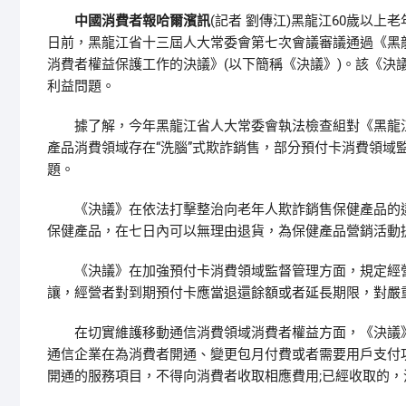
中國消費者報哈爾濱訊
(
)黑龍江60歲以上
記者 劉傳江
日前，黑龍江省十三屆人大常委會第七次會議審議通過《黑
消費者權益保護工作的決議》(
)。該《決
以下簡稱《決議》
利益問題。
據了解，今年黑龍江省人大常委會執法檢查組對《黑龍江
產品消費領域存在“洗腦”式欺詐銷售，部分預付卡消費領域
題。
《決議》在依法打擊整治向老年人欺詐銷售保健產品的違
保健產品，在七日內可以無理由退貨，為保健產品營銷活動
《決議》在加強預付卡消費領域監督管理方面，規定經營
讓，經營者對到期預付卡應當退還餘額或者延長期限，對嚴
在切實維護移動通信消費領域消費者權益方面，《決議》
通信企業在為消費者開通、變更包月付費或者需要用戶支付
開通的服務項目，不得向消費者收取相應費用;已經收取的