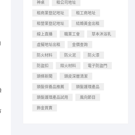
神桌
租公司地址
租商業登記地址
租工商地址
租營業登記地址
結婚黃金出租
線上直播
職業工會
草本沐浴乳
趟
虛擬地址出租
金價查詢
防火材料
防火泥
防火漆
防盜扣
阻火材料
電子防盜門
頭條新聞
頭皮深層清潔
頭髮保養品推薦
頭髮護理產品
驗
頭髮護理產品試用
風向節目
飾金買賣
方