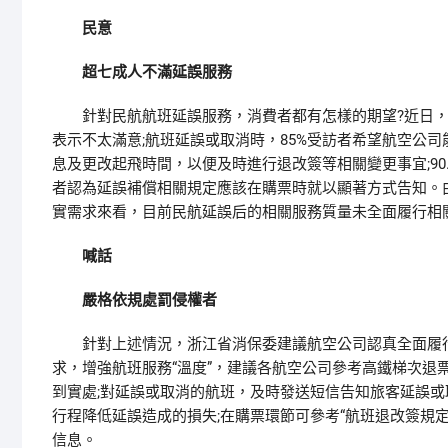
民意
超七成人不滿延誤服務
針對民航航班延誤服務，消費者都有怎樣的期望?近日，浙
表示不太滿意;航班延誤或取消時，85%受訪者希望航空公
息及更改起飛時間，以便及時進行退改簽等相關變更事宜;90
者認為延誤補償相關規定應該在購票時就以顯著方式告知。
實需求來看，目前民航延誤后的相關服務質量未全面履行相
喊話
嚴格依規處罰侵權者
針對上述情況，浙江省消保委建議航空公司認真全面履行
求，增強航班服務“溫度”，建議各航空公司參考高鐵梯次退
到實處;對延誤或取消的航班，及時發送短信告知旅客延誤
行程降低延誤造成的損失;在購票環節可參考“航班退改簽規
信息。