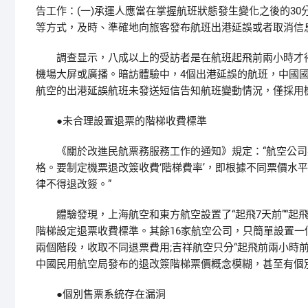
告工作：(一)承運人應當在掌握航班狀態發生變化之後的3
等方式，及時、準確地向旅客發布航班出港延誤或者取消信息
調查显示，八成以上的受訪者是在航班起飛前兩小時才得
機場大屏或廣播。暗訪體驗中，4個出港延誤的航班，中國國
航空的出港延誤航班未發送短信告知航班變動情況，僅採用
●未合理設置退票的階梯收費標準
《關於改進民航票務服務工作的通知》規定：“航空公司
格。要制定機票退改簽收費‘階梯費率’，即根據不同票價水
律不得退改簽。”
體驗發現，上海航空和東方航空設置了“起飛7天前”“起飛前2-
階梯設定退票收費標準。其餘16家航空公司，只簡單設置一
兩個階段，收取不同退票費用;吉祥航空只分“起飛前兩小時
中國民用航空局發布的退改簽階梯票價概念模糊，甚至有個
●個別售票系統存在漏洞