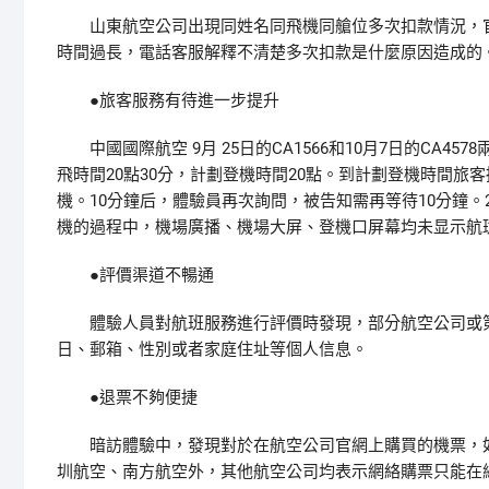
山東航空公司出現同姓名同飛機同艙位多次扣款情況，官
時間過長，電話客服解釋不清楚多次扣款是什麼原因造成的
●旅客服務有待進一步提升
中國國際航空 9月 25日的CA1566和10月7日的CA45
飛時間20點30分，計劃登機時間20點。到計劃登機時間旅
機。10分鐘后，體驗員再次詢問，被告知需再等待10分鐘。
機的過程中，機場廣播、機場大屏、登機口屏幕均未显示航
●評價渠道不暢通
體驗人員對航班服務進行評價時發現，部分航空公司或第
日、郵箱、性別或者家庭住址等個人信息。
●退票不夠便捷
暗訪體驗中，發現對於在航空公司官網上購買的機票，如
圳航空、南方航空外，其他航空公司均表示網絡購票只能在