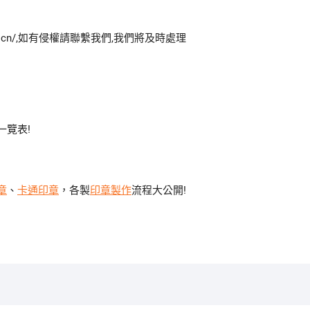
om.cn/,如有侵權請聯繫我們,我們將及時處理
一覽表!
章
、
卡通印章
，各製
印章製作
流程大公開!