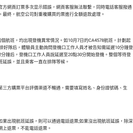
方網頁訂票多次显示錯誤，網頁客服無法聯繫，同時電話客服撥通
。最終，航空公司對重複購買的票進行全額退款處理。
78兩個航班，均出現登機異常情況。如10月7日的CA4578航班，計劃起
客排好隊后，體驗員主動詢問登機口工作人員才被告知需延遲10分鐘登
2分鐘后，登機口工作人員說延遲至20點30分開始登機。整個等待登
班延誤，並且乘客一直在排隊等候。
三方購票平台評價渠道不暢通，需要填寫姓名、身份證號碼、生
果出現航班延誤，則可以通過電話退票;如果沒出現航班延誤，除深
網上退票，不能電話退票。