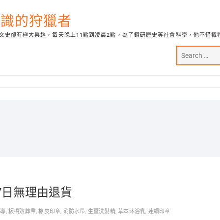
代知識的狩獵者
文史卻有極大興趣，每天晚上11點到凌晨2點，為了鑽研歷史等社會科學，他不惜犧
7日無理由退貨
報導
,
板橋殯葬業
,
橡皮印章
,
消防水帶
,
生薑洗髮精
,
草本沐浴乳
,
連續印章