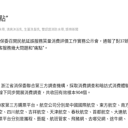
點”
水帶
,
清爽沐浴乳
,
生薑洗髮乳
,
雙認證消防水帶
,
頭條新聞
省消保委召開民航延誤服務質量消費評價工作實務公示會，通報了對37
服務幾大問題和“痛點”。
浙江省消保委聯合第三方調查機構，採取消費調查和暗訪式消費體
線下同步開展消費調查，共收回有效樣本904個。
家第三方購票平台。航空公司分別是中國國際航空、東方航空、南
空、四川航空、吉祥航空、天津航空、春秋航空、首都航空、大連航
票平台分別是攜程、藝龍、航班管家、飛豬網、去哪兒網、途牛網、