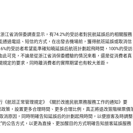
江省消保委調查显示，有74.2%的受訪者對民航延誤后的相關服務
司能通過電話、短信的方式，在出發去機場前，獲得航班延誤或取消信
.6%的受訪者希望能準確知曉延誤后航班計劃起飛時間，100%的受訪
由此可見，不論是從浙江省消保委體驗的情況來看，還是從消費者真
關規定的要求，同時離消費者的實際期望也有較大差距。
《航班正常管理規定》《關於改進民航票務服務工作的通知》要
票政策，設置更多合理時間、更多合理比例，真正將退改簽階梯票價
或取消原因，同時明確告知延誤后的計劃起飛時間，以便旅客及時調整
定”的公告方式，以更為直接、更加醒目的方式明確告知旅客延誤服務