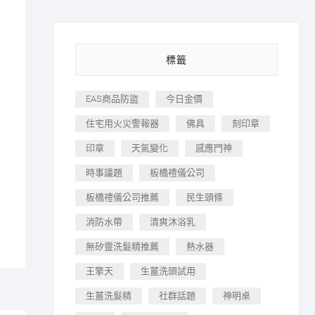
標籤
EAS商品防盜
今日金價
住宅用火災警報器
佛具
刻印章
印章
天氣變化
感應門神
時事議題
板橋禮儀公司
板橋禮儀公司推薦
民生頭條
消防水帶
清爽沐浴乳
無矽靈洗髮精推薦
熱水器
王擎天
生薑洗頭試用
生薑洗髮精
社群話題
神明桌