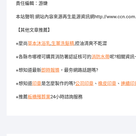
責任編輯：游婕
本站聲明:網站內容來源再生能源資訊網http://www.ccn.c
【其他文章推薦】
※麼尚
草本沐浴乳
,
生薑洗髮精
,控油清爽不乾澀
※各縣市哪裡可購買消防署認証核可的
消防水帶
呢?相關資訊
※想知道最新
即時報導
，最夯網路話題嗎?
※想知道
印章
是怎麼製作的嗎?
公司印章
、
橡皮印章
、
連續印
※推薦
板橋殯葬業
24小時諮詢服務