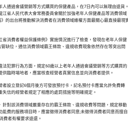
老年人通過會議營銷等方式購買的保健產品，在7日內可以無理由退貨
龍江省人民代表大會常務委員會關於加強老年人保健產品等消費領域
議》的出台將推動解決消費者在消費領域維權方面最關心最直接最現
省消費者權益保護條例》實施情況進行了檢查，發現在老年人保健
監管缺位，通信消費領域霸王條款、違規收費現象依然存在等突出問
法犯罪行為方面，規定60歲以上老年人通過會議營銷等方式購買的
提供臨時場地者，應當核查經營者真實信息並向消費者提供。
者設立登記6個月後方可發放預付卡，記名預付卡應當允許免費轉
重失信的經營者規定了相應的處罰措施等明確規定。
針對該消費領域嚴重存在的霸王條款、違規收費等問題，規定移動
功能費的服務項目時，應當徵得消費者同意;未徵得消費者同意而擅自
，消費者有權要求退還。