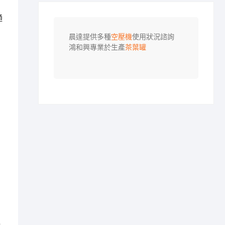
通
晨達提供多種
空壓機
使用狀況諮詢

鴻和興專業於生產
茶葉罐
的
通