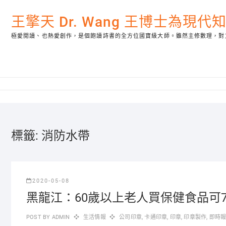
Skip
to
王擎天 Dr. Wang 王博士為現
content
極愛閱讀、也熱愛創作，是個飽讀詩書的全方位國寶級大師。雖然主修數理，對
標籤:
消防水帶
2020-05-08
黑龍江：60歲以上老人買保健食品可
POST BY
ADMIN
生活情報
公司印章
,
卡通印章
,
印章
,
印章製作
,
即時