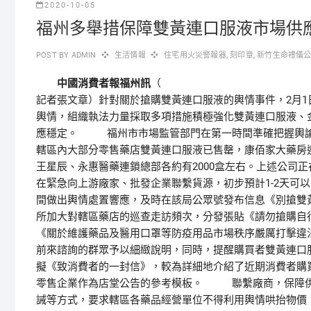
2020-10-05
福州多舉措保障雙黃連口服液市場供
POST BY
ADMIN
生活情報
住宅用火災警報器
,
刻印章
,
新竹生命禮儀
中國消費者報福州訊
（
）針對關於搶購雙黃連口服液的輿情事件，2月
記者張文章
輿情，組織執法力量採取多項措施積極強化雙黃連口服液、
應穩定。 福州市市場監管部門在第一時間準確把握輿論
轄區內大部分零售藥店雙黃連口服液已售罄，康佰家大藥房
王星辰、永惠醫藥連鎖總部各約有2000盒左右。上述公司
在緊急向上游廠家、批發企業聯繫貨源，初步預計1-2天
間做出輿情處置響應，及時在該局公眾號發布信息《別搶雙
所加大對轄區藥店的巡查走訪頻次，分發張貼《請勿搶購自
《關於維護藥品及醫用口罩等防疫用品市場秩序嚴厲打擊違法
前來諮詢的群眾予以細緻說明，同時，提醒購買者雙黃連口
擬《致消費者的一封信》，較為詳細地介紹了近期消費者購
零售企業作為店堂公告的參考模板。 聯繫廠商，保障供
誡等方式，要求轄區各藥品經營單位不得利用輿情哄抬物價