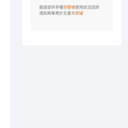
晨達提供多種
空壓機
使用狀況諮詢

鴻和興專業於生產
茶葉罐