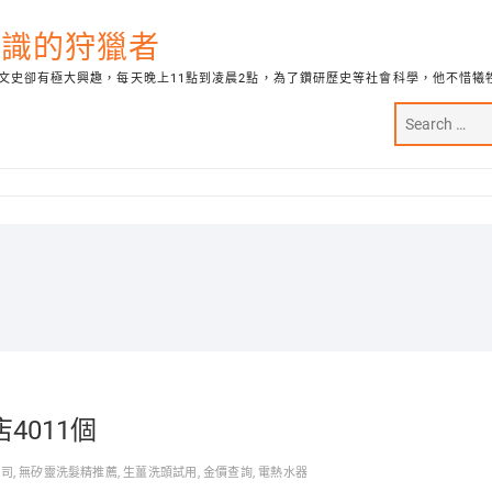
代知識的狩獵者
文史卻有極大興趣，每天晚上11點到凌晨2點，為了鑽研歷史等社會科學，他不惜犧
011個
公司
,
無矽靈洗髮精推薦
,
生薑洗頭試用
,
金價查詢
,
電熱水器