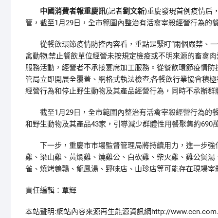
中國消費者報重慶訊
(記者
劉文新
)重慶發現首例疫情后
管，截至1月29日，全市範圍內整治有活禽宰殺經營行為的餐
從餐飲環節疫情防控內容看，重點是緊盯“兩個嚴禁、一個
禽動物;禁止餐飲單位經營未按規定檢疫或不明來源的畜禽肉
服務活動，經營者不承接宴席加工服務。從餐飲環節疫情防控
管局立即開展全覆蓋、網格式執法檢查;各餐飲行業協會積極
經營行為和停止野生動物及其產品經營行為，同時不承辦群
截至1月29日，全市範圍內整治有活禽宰殺經營行為的餐飲
和野生動物及其產品43家，引導減少群體性用餐聚集約690
下一步，重慶市市場監督管理局將持續用力，進一步強化
雞、梁山雞、黃燜雞、燒雞公、白砍雞、柴火雞、雞公煲湯
雀、燒烤鵪鶉、龍鳳湯、野味店、山珍店等可能存在現場宰
責任編輯：覃輝
本站聲明:網站內容來源再生能源資訊網http://www.ccn.