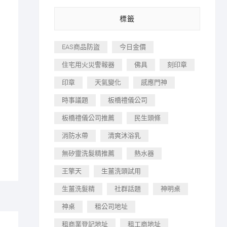
標籤
EAS商品防盜
今日金價
住宅用火災警報器
佛具
刻印章
印章
天氣變化
感應門神
時事議題
板橋禮儀公司
板橋禮儀公司推薦
民生頭條
消防水帶
清爽沐浴乳
無矽靈洗髮精推薦
熱水器
王擎天
生薑洗頭試用
生薑洗髮精
社群話題
神明桌
神桌
租公司地址
租商業登記地址
租工商地址