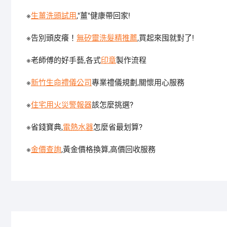
※
生薑洗頭試用
,"薑"健康帶回家!
※告別頭皮癢！
無矽靈洗髮精推薦
,買起來囤就對了!
※老師傅的好手藝,各式
印章
製作流程
※
新竹生命禮儀公司
專業禮儀規劃,關懷用心服務
※
住宅用火災警報器
該怎麼挑選?
※省錢寶典,
電熱水器
怎麼省最划算?
※
金價查詢
,黃金價格換算,高價回收服務