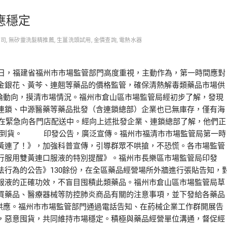
應穩定
公司
,
無矽靈洗髮精推薦
,
生薑洗頭試用
,
金價查詢
,
電熱水器
1日，福建省福州市市場監管部門高度重視，主動作為，第一時間應對
金銀花、黃芩、連翹等藥品的價格監管，確保清熱解毒類藥品市場供
動向，摸清市場情況。福州市倉山區市場監管局經初步了解，發現
連鎖、中源醫藥等藥品批發（含連鎖總部）企業也已無庫存，僅有海
正在緊急向各門店配送中。經向上述批發企業、連鎖總部了解，他們正
可以到貨。 印發公告，廣泛宣傳。福州市福清市市場監管局第一時
黃連了！》，加強科普宣傳，引導群眾不哄搶，不恐慌。各市場監管
行服用雙黃連口服液的特別提醒》。福州市長樂區市場監管局印發
行為的公告》130餘份，在全區藥品經營場所外牆進行張貼告知，
服液的正確功效，不盲目囤積此類藥品。福州市倉山區市場監管局草
買藥品、醫療器械等防控肺炎商品有關的注意事項，並下發給各藥品
應。福州市市場監管部門通過電話告知、在葯械企業工作群開展告
，惡意囤貨，共同維持市場穩定。積極與藥品經營單位溝通，督促經