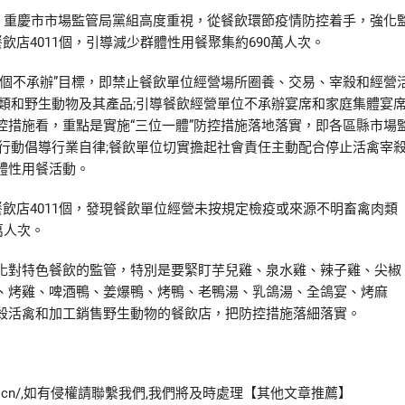
，重慶市市場監管局黨組高度重視，從餐飲環節疫情防控着手，強化
飲店4011個，引導減少群體性用餐聚集約690萬人次。
不承辦”目標，即禁止餐飲單位經營場所圈養、交易、宰殺和經營
類和野生動物及其產品;引導餐飲經營單位不承辦宴席和家庭集體宴
措施看，重點是實施“三位一體”防控措施落地落實，即各區縣市場
行動倡導行業自律;餐飲單位切實擔起社會責任主動配合停止活禽宰
體性用餐活動。
店4011個，發現餐飲單位經營未按規定檢疫或來源不明畜禽肉類
萬人次。
對特色餐飲的監管，特別是要緊盯芋兒雞、泉水雞、辣子雞、尖椒
、烤雞、啤酒鴨、姜爆鴨、烤鴨、老鴨湯、乳鴿湯、全鴿宴、烤麻
殺活禽和加工銷售野生動物的餐飲店，把防控措施落細落實。
com.cn/,如有侵權請聯繫我們,我們將及時處理【其他文章推薦】