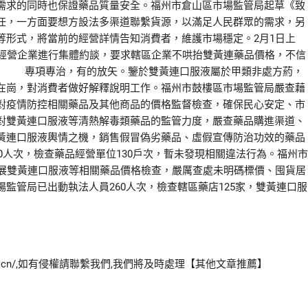
需求的同時也保證藥品質量安全。福州市倉山區市場監管局起草《致
任，一方面要想方設法多渠道聯繫貨源，以滿足人民群眾的需求，另
等形式，將當前的經營詳情告知消費者，維護市場穩定。2月1日上
械經營企業進行集體約談，要求轄區企業不哄抬雙黃連藥品價格，不信
。 專項專治，有的放矢。鑒於雙黃連口服液屬於甲類非處方葯，
在崗，對消費者做好解釋說明工作。福州市鼓樓區市場監管局嚴查藉
對疫情防控相關藥品及其他商品的價格監督檢查，確保民心安定、市
對雙黃連口服液等清熱解毒類藥品的監管力度，嚴查藥品購進渠道、
黃連口服液輿情之機，銷售假冒偽劣藥品、虛假宣傳防治功效的藥品
0人次，檢查藥品經營單位130戶次，暫未發現相關違法行為。福州市
開展雙黃連口服液等相關藥品價格檢查，嚴厲查處未明碼標價、囤貨居
監管局已出動執法人員260人次，檢查轄區藥店125家，雙黃連口服
com.cn/,如有侵權請聯繫我們,我們將及時處理【其他文章推薦】