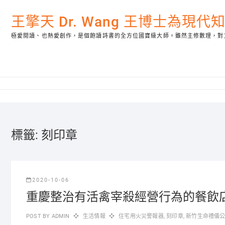
Skip
to
王擎天 Dr. Wang 王博士為現
content
極愛閱讀、也熱愛創作，是個飽讀詩書的全方位國寶級大師。雖然主修數理，對
標籤:
刻印章
2020-10-06
重慶整治有活禽宰殺經營行為的餐飲店4
POST BY
ADMIN
生活情報
住宅用火災警報器
,
刻印章
,
新竹生命禮儀