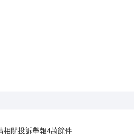
情相關投訴舉報4萬餘件