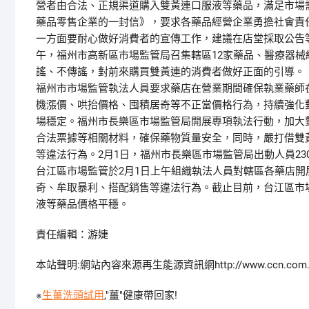
營者由合法、正規渠道購入雙黃連口服液等藥品，滿足市場
藥品零售企業的一封信》，要求各藥品經營企業勇擔社會責
一方面要耐心做好消費者的宣傳工作，建議在店堂採取公告
午，福州市高新區市場監管局召集轄區12家藥品、醫療器
謠、不傳謠，對前來購買雙黃連的消費者做好正面的引導
福州市市場監管執法人員要求藥店在營業期間確保執業藥師
機漲價、哄抬價格、囤積居奇等不正當價格行為，持續強化
場穩定。福州市長樂區市場監管局開展專項執法行動，加大
合法票據等相關材料，確保藥物質量安全，同時，嚴打借雙
等違法行為。2月1日，福州市長樂區市場監管局出動人員23
台江區市場監管於2月1日上午組織執法人員對轄區各藥店
奇、牟取暴利、搭配銷售等違法行為。截止目前，台江區市場
液等藥品價格平穩。
責任編輯：游婕
本站聲明:網站內容來源再生能源資訊網http://www.ccn.
※
生薑洗頭試用
,"薑"健康帶回家!