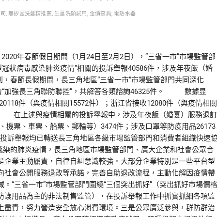
公司
,
無矽靈洗髮精推薦
,
生薑洗頭試用
,
金價查詢
,
電熱水器
020年春節假日期間（1月24日至2月2日），“三省一市”市場監管部
新型冠狀病毒感染肺炎疫情”相關的投訴舉報40586件，涉及年夜飯（婚
春節長假期間，長三角地區“三省一市”市場監管部門共同深化
力“加強長三角聯防聯控”，共解答各類諮詢46325件。 數據显
0118件（與疫情相關15572件）；浙江省接收12080件（與疫情相關
4件）。 在上述與疫情相關的投訴舉報中，涉及年夜飯（婚宴）服務退訂
、機票、車票、船票、郵輪等）3474件；涉及口罩等防疫用品26173
投訴舉報均已轉送長三角地區各級市場監管部門和消費者組織快速
染的肺炎疫情，長三角地區市場監管部門、廣大企業和社會公眾合
是企業主動履責，自律自糾意識較強。大部分企業特別是一些平台型
向社會公開服務退改等承諾，完善自助退改流程，主動化解因疫情帶
。“三省一市”市場監管部門圍繞“三個突出抓好”（突出抓好市場價
防護用品為主的非法制售監管），在投訴舉報工作中抓實抓細各項監
土盡責，努力營造安全放心消費環境。三是公眾廣泛參與，群防群治