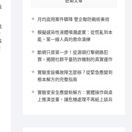
近期文章
監
月均盜用案件驟降 警企聯防戰術奏效
活
模擬感染性液體噴濺處置：從慌亂到本
席
能，第一線人員的救命演練
監
殺
斷網只是第一步！從源頭打擊網路犯
罪，揭開社群平臺防詐機制的真實運作
實驗室設備故障怎麼辦？從緊急應變到
根本解方的完整指南
實驗室安全應變新解方：實體操作與桌
上推演並重，讓危機處理不再紙上談兵