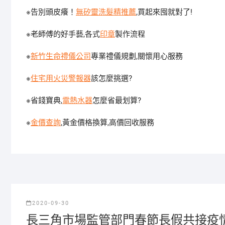
※告別頭皮癢！
無矽靈洗髮精推薦
,買起來囤就對了!
※老師傅的好手藝,各式
印章
製作流程
※
新竹生命禮儀公司
專業禮儀規劃,關懷用心服務
※
住宅用火災警報器
該怎麼挑選?
※省錢寶典,
電熱水器
怎麼省最划算?
※
金價查詢
,黃金價格換算,高價回收服務
2020-09-30
長三角市場監管部門春節長假共接疫