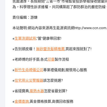
氛圍濃厚。長假期間“三省一市”市場監管投訴舉報接收總量
為，科學理性訴求維權，共同構築起了群防群治的嚴密防線
責任編輯：游婕
本站聲明:網站內容來源再生能源資訊網http://www.ccn.
※
生薑洗頭試用
,"薑"健康帶回家!
※告別頭皮癢！
無矽靈洗髮精推薦
,買起來囤就對了!
※老師傅的好手藝,各式
印章
製作流程
※
新竹生命禮儀公司
專業禮儀規劃,關懷用心服務
※
住宅用火災警報器
該怎麼挑選?
※省錢寶典,
電熱水器
怎麼省最划算?
※
金價查詢
,黃金價格換算,高價回收服務