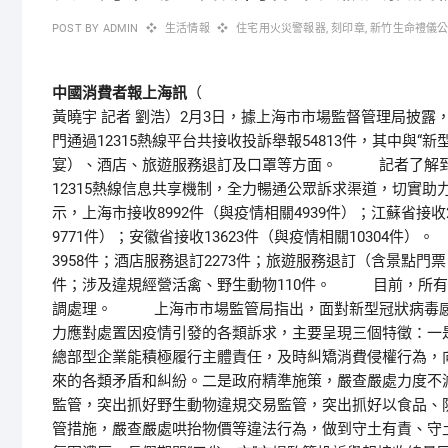
POST BY
ADMIN
生活情報
住宅用火災警報器
,
刻印章
,
新竹生命禮儀
中國消費者報上海訊
（
）2月3日，據上海市市場監督管理局披露，2
黃曉宇 記者 劉浩
門通過12315熱線平台共接收投訴舉報54813件，其中與“
宴）、酒店、旅遊服務退訂及口罩等方面。 記者了解到，
12315熱線信息共享機制，全力暢通公眾訴求渠道，切實助
示，上海市接收8992件（與疫情相關4939件）；江蘇省接收2
9771件）；安徽省接收13623件（與疫情相關1030
3958件；酒店服務退訂2273件；旅遊服務退訂（含景點門票
件；涉及違規經營活禽、野生動物110件。 目前，所有
調處理。 上海市市場監管局指出，面對新型冠狀病毒感
力應對處置因疫情引發的各類訴求，主要呈現三個特徵：一
總部型企業能積極履行主體責任，及時糾矯消費侵權行為，
來的各類矛盾和糾紛。二是政府精準施策，嚴查嚴處力度不減
監管，突出抓好野生動物違規交易監管，突出抓好以食品、
管措施，嚴查嚴處哄抬物價等違法行為，做到守土有責、守