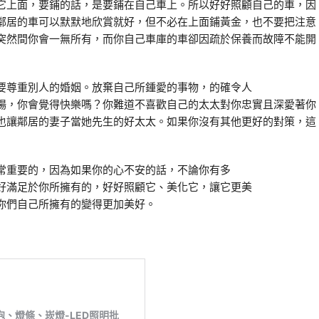
它上面，要鋪的話，是要鋪在自己車上。所以好好照顧自己的車，因
鄰居的車可以默默地欣賞就好，但不必在上面鋪黃金，也不要把注意
突然間你會一無所有，而你自己車庫的車卻因疏於保養而故障不能開
要尊重別人的婚姻。放棄自己所鍾愛的事物，的確令人
場，你會覺得快樂嗎？你難道不喜歡自己的太太對你忠實且深愛著你
也讓鄰居的妻子當她先生的好太太。如果你沒有其他更好的對策，這
常重要的，因為如果你的心不安的話，不論你有多
好滿足於你所擁有的，好好照顧它、美化它，讓它更美
你們自己所擁有的變得更加美好。