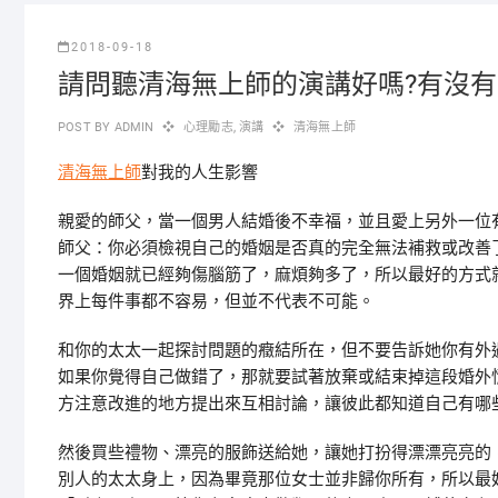
2018-09-18
請問聽清海無上師的演講好嗎?有沒有
POST BY
ADMIN
心理勵志
,
演講
清海無上師
清海無上師
對我的人生影響
親愛的師父，當一個男人結婚後不幸福，並且愛上另外一位
師父：你必須檢視自己的婚姻是否真的完全無法補救或改善
一個婚姻就已經夠傷腦筋了，麻煩夠多了，所以最好的方式
界上每件事都不容易，但並不代表不可能。
和你的太太一起探討問題的癥結所在，但不要告訴她你有外
如果你覺得自己做錯了，那就要試著放棄或結束掉這段婚外
方注意改進的地方提出來互相討論，讓彼此都知道自己有哪
然後買些禮物、漂亮的服飾送給她，讓她打扮得漂漂亮亮的
別人的太太身上，因為畢竟那位女士並非歸你所有，所以最