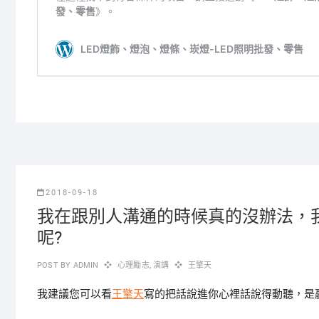
2018-09-18
我在跟別人溝通的時候真的沒辦法，
呢?
POST BY
ADMIN
心理勵志
,
演講
王擎天
我建議您可以看
王擎天
寫的把話說進你心裡話說得動聽，是