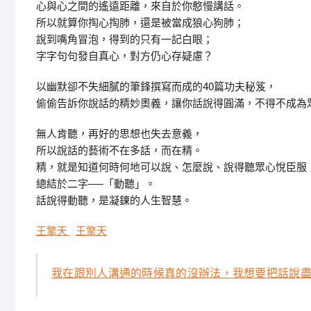
心與心之間的遙遠距離，來自於你憨慢講話。
所以就算你掏心掏肺，還是被當成狼心狗肺；
說到嘴角冒泡，得到的只有一記白眼；
字字句句發自真心，對方仍心存疑慮？
以幽默卻不失細膩的筆鋒撰寫而成的40篇功夫秘笈，
偷偷告訴你說話的精妙奧義，讓你話說得圓滿，不得不成為
無人肯聽，再好的思想也失去意義，
所以說話的藝術不在多話，而在精。
精，就是知道何時何地可以說、怎麼說、說得聽眾心悅臣服
總結於二字──「動聽」。
話說得動聽，是凝鍊的人生智慧。
王擎天
王擎天
我在跟別人溝通的時候真的沒辦法，我想要把話說盡