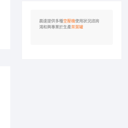
晨達提供多種
空壓機
使用狀況諮詢

鴻和興專業於生產
茶葉罐