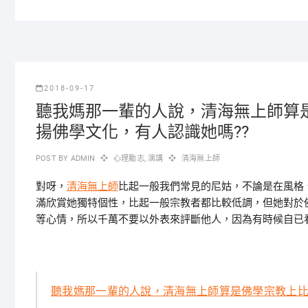
2018-09-17
聽我媽那一輩的人說，清海無上師算
揚佛學文化，有人認識她嗎??
POST BY
ADMIN
心理勵志
,
演講
清海無上師
對呀，
清海無上師
比起一般我們常見的尼姑，不論是在風格
滿欣賞她獨特個性，比起一般宗教者都比較低調，但她對於
等心情，所以千萬不要以外表來評斷他人，因為有時候自已看
聽我媽那一輩的人說，清海無上師算是佛學宗教上比