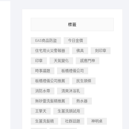
標籤
EAS商品防盜
今日金價
住宅用火災警報器
佛具
刻印章
印章
天氣變化
感應門神
時事議題
板橋禮儀公司
板橋禮儀公司推薦
民生頭條
消防水帶
清爽沐浴乳
無矽靈洗髮精推薦
熱水器
王擎天
生薑洗頭試用
生薑洗髮精
社群話題
神明桌