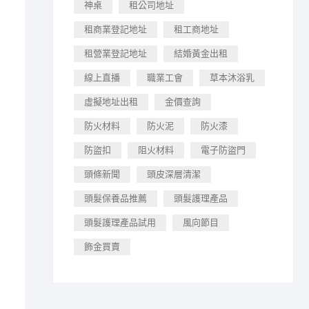
神桌
租公司地址
租商業登記地址
租工商地址
租營業登記地址
結婚黃金出租
線上直播
職業工會
草本沐浴乳
虛擬地址出租
金價查詢
防火材料
防火泥
防火漆
防盜扣
阻火材料
電子防盜門
頭條新聞
頭皮深層清潔
頭髮保養品推薦
頭髮護理產品
頭髮護理產品試用
風向節目
飾金買賣