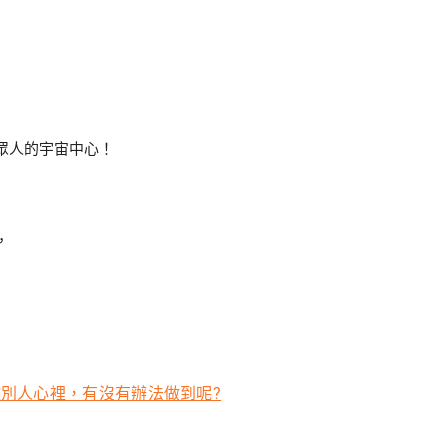
眾人的宇宙中心！
，
別人心裡，有沒有辦法做到呢?