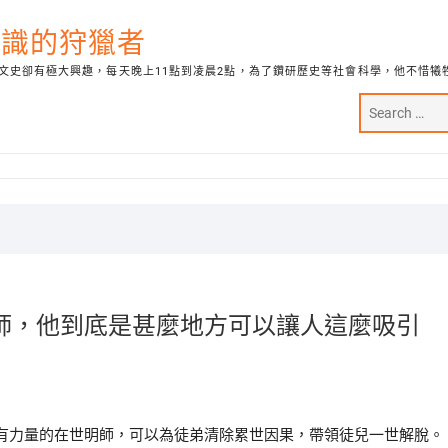
代知識的狩獵者
文史卻有極大興趣，每天晚上11點到凌晨2點，為了鑽研歷史等社會科學，他不惜犧
師，他到底是甚麼地方可以讓人這麼吸引
有力量的在世明師，可以為徒弟清除累世因果，帶領徒兒一世解脫。