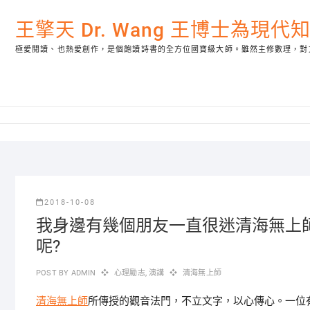
Skip
to
王擎天 Dr. Wang 王博士為現
content
極愛閱讀、也熱愛創作，是個飽讀詩書的全方位國寶級大師。雖然主修數理，對
2018-10-08
我身邊有幾個朋友一直很迷清海無上
呢?
POST BY
ADMIN
心理勵志
,
演講
清海無上師
清海無上師
所傳授的觀音法門，不立文字，以心傳心。一位