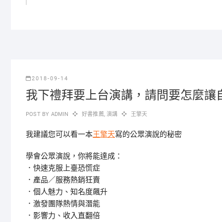
2018-09-14
我下禮拜要上台演講，請問要怎麼讓
POST BY
ADMIN
好書推薦
,
演講
王擎天
我建議您可以看一本
王擎天
寫的公眾演說的秘密
學會公眾演說，你將能達成：
．快速克服上臺恐慌症
．產品／服務熱銷狂賣
．個人魅力、知名度飆升
．激發團隊熱情與潛能
．影響力、收入直翻倍