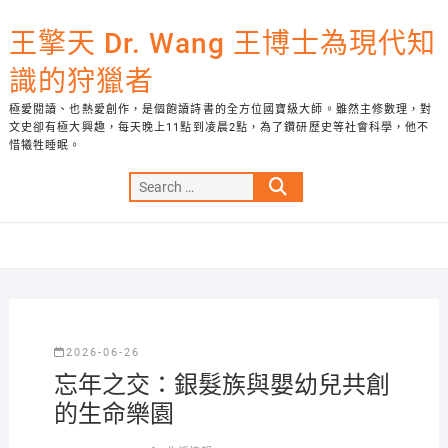
Skip
to
王擎天 Dr. Wang 王博士為現代知
content
識的狩獵者
極愛閱讀、也熱愛創作，是個飽讀詩書的全方位國寶級大師。雖然主修數理，對
文史卻有極大興趣，每天晚上11點到凌晨2點，為了鑽研歷史等社會科學，他不
惜犧牲睡眠。
Search
…
2026-06-26
忘年之交：銀髮族與嬰幼兒共創
的生命樂園