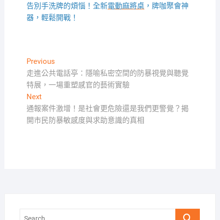
告別手洗牌的煩惱！全新
電動麻將桌
，牌咖聚會神
器，輕鬆開戰！
文
Previous
Previous
post:
走進公共電話亭：隱喻私密空間的防暴視覺與聽覺
章
特展，一場重塑感官的藝術實驗
導
Next
Next
覽
post:
通報案件激增！是社會更危險還是我們更警覺？揭
開市民防暴敏感度與求助意識的真相
Search