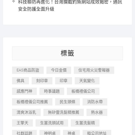
科技聯防再進化！台灣攔截釣魚網站成效揭密，通訊
安全防護全面升級
標籤
EAS商品防盜
今日金價
住宅用火災警報器
佛具
刻印章
印章
天氣變化
感應門神
時事議題
板橋禮儀公司
板橋禮儀公司推薦
民生頭條
消防水帶
清爽沐浴乳
無矽靈洗髮精推薦
熱水器
王擎天
生薑洗頭試用
生薑洗髮精
社群話題
神明桌
神桌
租公司地址