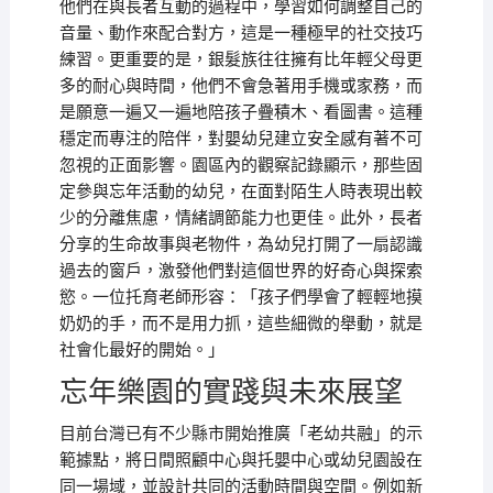
他們在與長者互動的過程中，學習如何調整自己的
音量、動作來配合對方，這是一種極早的社交技巧
練習。更重要的是，銀髮族往往擁有比年輕父母更
多的耐心與時間，他們不會急著用手機或家務，而
是願意一遍又一遍地陪孩子疊積木、看圖書。這種
穩定而專注的陪伴，對嬰幼兒建立安全感有著不可
忽視的正面影響。園區內的觀察記錄顯示，那些固
定參與忘年活動的幼兒，在面對陌生人時表現出較
少的分離焦慮，情緒調節能力也更佳。此外，長者
分享的生命故事與老物件，為幼兒打開了一扇認識
過去的窗戶，激發他們對這個世界的好奇心與探索
慾。一位托育老師形容：「孩子們學會了輕輕地摸
奶奶的手，而不是用力抓，這些細微的舉動，就是
社會化最好的開始。」
忘年樂園的實踐與未來展望
目前台灣已有不少縣市開始推廣「老幼共融」的示
範據點，將日間照顧中心與托嬰中心或幼兒園設在
同一場域，並設計共同的活動時間與空間。例如新