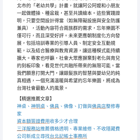
北市的「老幼共學」計畫，就讓阿公阿嬤和小朋友
一起做體操、種盆栽，甚至共讀繪本。這些實踐證
明，只要空間設計得當（如無障礙設施與安全防護
兼具），活動內容符合兩族群的需求，忘年樂園不
僅可行，而且深受好評。未來更應朝制度化方向發
展，包括培訓專業的引導人員、制定安全互動規
範，以及結合醫療與教育資源，讓這種模式能持續
擴大。專家也呼籲，社會大眾應摒棄對老化與育兒
的刻板印象，看見世代共融所帶來的無限可能。當
我們願意打開大門，讓銀髮族的智慧與嬰幼兒的純
真相遇，一個充滿溫暖與希望的忘年樂園，將成為
台灣社會最動人的風景。
【精選推薦文章】
神桌、
神明桌
、
佛具
、佛像、訂做與
佛具店
整修專
家
資本額簽證費用
收多少才合理
三洋服務站
推薦價格透明、專業維修、不收隱藏費
公司新成立尋找
台北記帳士事務所