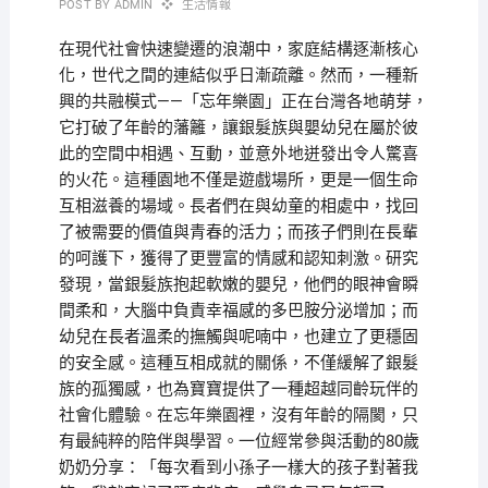
POST BY
ADMIN
生活情報
在現代社會快速變遷的浪潮中，家庭結構逐漸核心
化，世代之間的連結似乎日漸疏離。然而，一種新
興的共融模式——「忘年樂園」正在台灣各地萌芽，
它打破了年齡的藩籬，讓銀髮族與嬰幼兒在屬於彼
此的空間中相遇、互動，並意外地迸發出令人驚喜
的火花。這種園地不僅是遊戲場所，更是一個生命
互相滋養的場域。長者們在與幼童的相處中，找回
了被需要的價值與青春的活力；而孩子們則在長輩
的呵護下，獲得了更豐富的情感和認知刺激。研究
發現，當銀髮族抱起軟嫩的嬰兒，他們的眼神會瞬
間柔和，大腦中負責幸福感的多巴胺分泌增加；而
幼兒在長者溫柔的撫觸與呢喃中，也建立了更穩固
的安全感。這種互相成就的關係，不僅緩解了銀髮
族的孤獨感，也為寶寶提供了一種超越同齡玩伴的
社會化體驗。在忘年樂園裡，沒有年齡的隔閡，只
有最純粹的陪伴與學習。一位經常參與活動的80歲
奶奶分享：「每次看到小孫子一樣大的孩子對著我