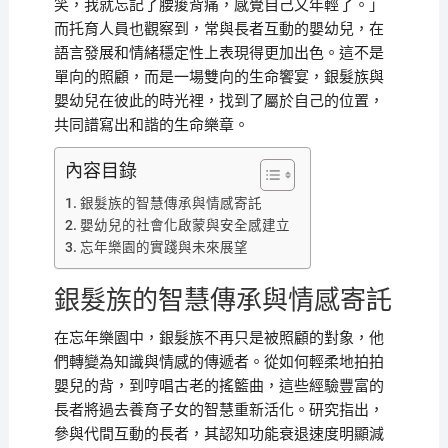
笑，我就忘記了腰痠背痛，感覺自己又年輕了。」
而托育人員也觀察到，常與長者互動的嬰幼兒，在
語言發展和情緒穩定性上表現得更加出色。這不是
單向的照顧，而是一場雙向的生命饗宴，銀髮族與
嬰幼兒在彼此的時光裡，找到了屬於自己的位置，
共同譜寫出和諧的生命樂章。
內容目錄
銀髮族的智慧傳承與情感寄託
嬰幼兒的社會化啟蒙與安全感建立
忘年樂園的實踐與未來展望
銀髮族的智慧傳承與情感寄託
在忘年樂園中，銀髮族不再只是被照顧的對象，他
們轉變為知識與情感的傳遞者。從如何輕柔地拍拍
嬰兒的背，到哼唱古老的搖籃曲，這些經驗豐富的
長者將過去養育子女的智慧重新活化。研究指出，
參與代間互動的長者，其認知功能衰退速度明顯減