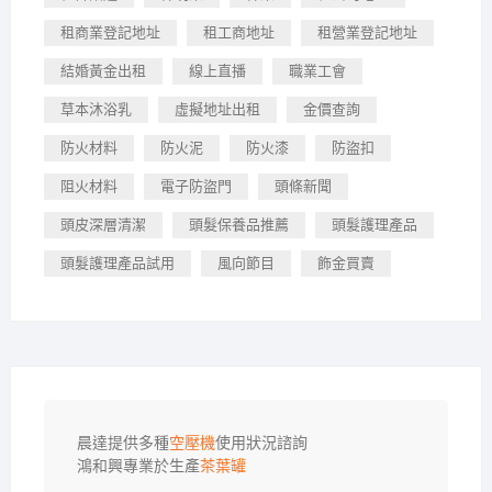
租商業登記地址
租工商地址
租營業登記地址
結婚黃金出租
線上直播
職業工會
草本沐浴乳
虛擬地址出租
金價查詢
防火材料
防火泥
防火漆
防盜扣
阻火材料
電子防盜門
頭條新聞
頭皮深層清潔
頭髮保養品推薦
頭髮護理產品
頭髮護理產品試用
風向節目
飾金買賣
晨達提供多種
空壓機
使用狀況諮詢

鴻和興專業於生產
茶葉罐