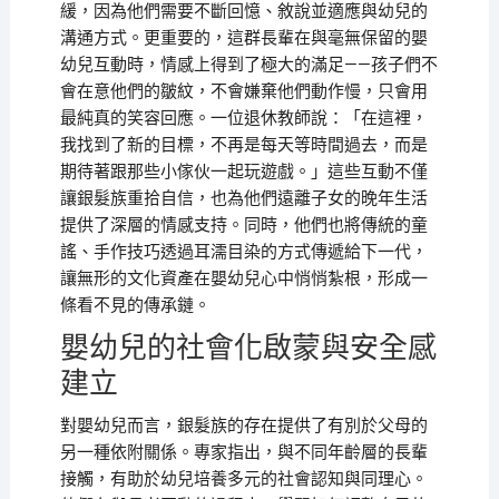
緩，因為他們需要不斷回憶、敘說並適應與幼兒的
溝通方式。更重要的，這群長輩在與毫無保留的嬰
幼兒互動時，情感上得到了極大的滿足——孩子們不
會在意他們的皺紋，不會嫌棄他們動作慢，只會用
最純真的笑容回應。一位退休教師說：「在這裡，
我找到了新的目標，不再是每天等時間過去，而是
期待著跟那些小傢伙一起玩遊戲。」這些互動不僅
讓銀髮族重拾自信，也為他們遠離子女的晚年生活
提供了深層的情感支持。同時，他們也將傳統的童
謠、手作技巧透過耳濡目染的方式傳遞給下一代，
讓無形的文化資產在嬰幼兒心中悄悄紮根，形成一
條看不見的傳承鏈。
嬰幼兒的社會化啟蒙與安全感
建立
對嬰幼兒而言，銀髮族的存在提供了有別於父母的
另一種依附關係。專家指出，與不同年齡層的長輩
接觸，有助於幼兒培養多元的社會認知與同理心。