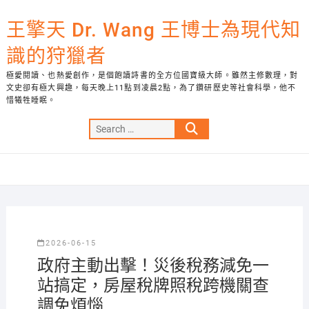
Skip
to
王擎天 Dr. Wang 王博士為現代知
content
識的狩獵者
極愛閱讀、也熱愛創作，是個飽讀詩書的全方位國寶級大師。雖然主修數理，對
文史卻有極大興趣，每天晚上11點到凌晨2點，為了鑽研歷史等社會科學，他不
惜犧牲睡眠。
Search
…
2026-06-15
政府主動出擊！災後稅務減免一
站搞定，房屋稅牌照稅跨機關查
調免煩惱