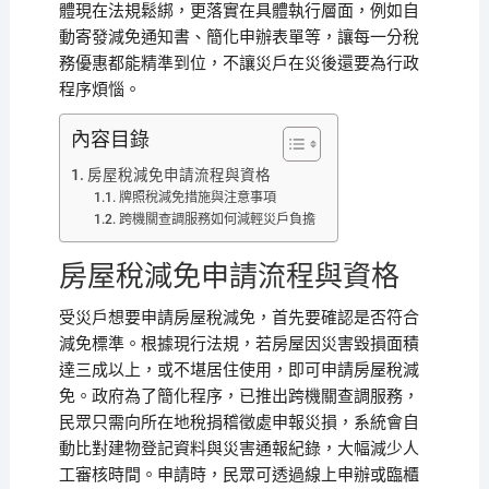
體現在法規鬆綁，更落實在具體執行層面，例如自
動寄發減免通知書、簡化申辦表單等，讓每一分稅
務優惠都能精準到位，不讓災戶在災後還要為行政
程序煩惱。
內容目錄
房屋稅減免申請流程與資格
牌照稅減免措施與注意事項
跨機關查調服務如何減輕災戶負擔
房屋稅減免申請流程與資格
受災戶想要申請房屋稅減免，首先要確認是否符合
減免標準。根據現行法規，若房屋因災害毀損面積
達三成以上，或不堪居住使用，即可申請房屋稅減
免。政府為了簡化程序，已推出跨機關查調服務，
民眾只需向所在地稅捐稽徵處申報災損，系統會自
動比對建物登記資料與災害通報紀錄，大幅減少人
工審核時間。申請時，民眾可透過線上申辦或臨櫃