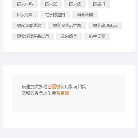
防火材料
防火泥
防火漆
防盜扣
阻火材料
電子防盜門
頭條新聞
頭皮深層清潔
頭髮保養品推薦
頭髮護理產品
頭髮護理產品試用
風向節目
飾金買賣
晨達提供多種
空壓機
使用狀況諮詢

鴻和興專業於生產
茶葉罐