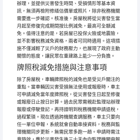
辦理，並提供災害發生時間、受損情形等基本資
訊，無須再檢附修繕估價單或照片，除非稅務機關
需要進一步確認。核准後，房屋稅將從災害發生當
月起至修復完成期間按比例減免，最高可全額減
免。值得注意的是，若房屋已投保火險或地震險，
並不影響稅務減免資格，兩者可同時適用。這項措
施不僅減輕了災戶的財務壓力，也展現了政府主動
關懷的態度，讓民眾在重建路上能少一分負擔。
牌照稅減免措施與注意事項
除了房屋稅，車輛牌照稅的減免也是受災戶關注的
重點。當車輛因災害受損無法使用或報廢時，車主
可申請減免當年度牌照稅，從災害發生日起至修復
或報廢日止按日計算。過去民眾需親赴監理站辦理
報廢或停駛登記，再持證明到稅務機關申請退稅，
過程繁瑣。現在透過跨機關查調服務，車主只要向
任一單位申報，系統就會自動串接資料，稅務與監
理機關同步更新，無需民眾多跑一趟。申請時需注
意時效，應於災害發生後三十天內向監理機關申報