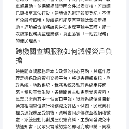
車輛異動，並保留相關證明文件以備查核。若車輛
已毀損至無法行駛，建議優先辦理報廢登記，不僅
可免繳牌照稅，後續還可能享有車輛汰舊換新補
助。這項整合服務讓災戶在處理車輛事宜時，能一
次搞定稅務與監理業務，真正落實「一站式服務」
的便民理念。
跨機關查調服務如何減輕災戶負
擔
跨機關查調服務是本次政策的核心亮點，其運作原
理是透過政府資料交換平台，將災害通報系統、戶
政系統、地政系統、稅務系統及監理系統串接起
來。當災害發生後，各機關會主動更新受災資料，
民眾只需向其中一個窗口申報，後端系統便會自動
通知相關單位進行稅務減免評估。例如，民眾向村
裡長通報房屋受損後，資料會同步傳送至稅捐稽徵
處，系統自動比對房屋稅籍資料，主動寄發減免申
請通知書，民眾只需確認簽名即可完成申請。同樣