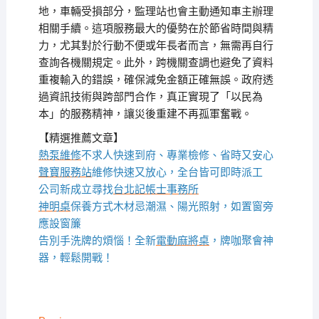
地，車輛受損部分，監理站也會主動通知車主辦理
相關手續。這項服務最大的優勢在於節省時間與精
力，尤其對於行動不便或年長者而言，無需再自行
查詢各機關規定。此外，跨機關查調也避免了資料
重複輸入的錯誤，確保減免金額正確無誤。政府透
過資訊技術與跨部門合作，真正實現了「以民為
本」的服務精神，讓災後重建不再孤軍奮戰。
【精選推薦文章】
熱泵維修
不求人快速到府、專業檢修、省時又安心
聲寶服務站
維修快速又放心，全台皆可即時派工
公司新成立尋找
台北記帳士事務所
神明桌
保養方式木材忌潮濕、陽光照射，如置窗旁
應設窗簾
告別手洗牌的煩惱！全新
電動麻將桌
，牌咖聚會神
器，輕鬆開戰！