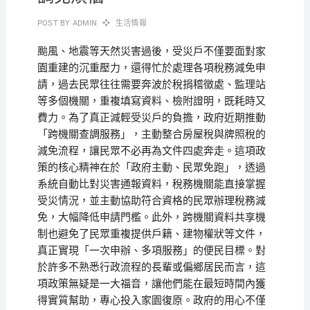
POST BY
ADMIN
生活情報
颱風、地震等天然災害過後，受災戶不僅要面對家
園重建的沉重壓力，還得忙於處理各項稅務減免申
請，過去民眾往往需要奔波於稅捐稽徵處、監理站
等多個機關，重複填寫資料、檢附證明，既耗時又
費力。為了真正減輕受災戶的負擔，政府近期推動
「跨機關查調服務」，主動整合房屋稅與牌照稅的
減免流程，讓民眾不必再為文件四處奔走。這項政
策的核心精神在於「政府主動、民眾免跑」，透過
系統自動比對災害通報資料，稅務機關能直接掌握
受災情況，並主動協助符合資格的民眾辦理稅務減
免，大幅降低申請門檻。此外，跨機關資料共享機
制也避免了民眾重複提供戶籍、建物權狀等文件，
真正實現「一次申辦、多項服務」的便民目標。對
於許多不熟悉行政流程的長輩或偏鄉居民而言，這
項政策無疑是一大福音，讓他們能在最短時間內獲
得實質幫助，專心投入家園復原。政府的用心不僅