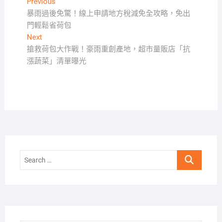
文
Previous
Previous
post:
暴雨過後免驚！線上申請地方稅減免全攻略，免出
章
門輕鬆省荷包
導
Next
Next
覽
post:
搶救荷包大作戰！豪雨重創產地，超市量販店「抗
漲蔬菜」清單曝光
Search
…