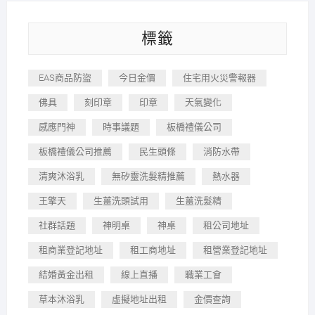
標籤
EAS商品防盜
今日金價
住宅用火災警報器
佛具
刻印章
印章
天氣變化
感應門神
時事議題
板橋禮儀公司
板橋禮儀公司推薦
民生頭條
消防水帶
清爽沐浴乳
無矽靈洗髮精推薦
熱水器
王擎天
生薑洗頭試用
生薑洗髮精
社群話題
神明桌
神桌
租公司地址
租商業登記地址
租工商地址
租營業登記地址
結婚黃金出租
線上直播
職業工會
草本沐浴乳
虛擬地址出租
金價查詢