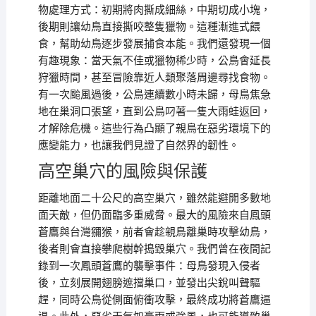
物處理方式：初期將肉撕成細絲，中期切成小塊，
後期則讓幼鳥直接撕咬整隻獵物。這種漸進式餵
食，幫助幼鳥逐步發展捕食本能。我們還發現一個
有趣現象：當天氣不佳或獵物稀少時，公鳥會延長
狩獵時間，甚至冒險靠近人類聚落周邊尋找食物。
有一次颱風過後，公鳥連續數小時未歸，母鳥焦急
地在巢洞口張望，直到公鳥叼著一隻大雨蛙返回，
才解除危機。這些行為凸顯了親鳥在惡劣環境下的
應變能力，也讓我們見證了自然界的韌性。
高空巢穴的風險與保護
距離地面二十公尺的高空巢穴，雖然能避開多數地
面天敵，但仍面臨多重威脅。最大的風險來自鳳頭
蒼鷹與台灣獼猴，前者會趁親鳥離巢時攻擊幼鳥，
後者則會直接攀爬樹幹搗毀巢穴。我們曾在夜間記
錄到一次鳳頭蒼鷹的襲擊事件：母鳥發現入侵者
後，立刻展開翅膀遮擋巢口，並發出尖銳叫聲驅
趕，同時公鳥從側面俯衝攻擊，最終成功將蒼鷹逼