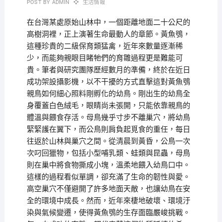
POST BY
ADMIN
生活情報
在台灣某處原始山林中，一個距離地面二十公尺的
高樹洞裡，正上演著生命最動人的章節。黃魚鴞，
這種珍貴的二級保育類猛禽，近年來數量逐漸稀
少，而能夠親眼目睹牠們的育雛過程更是難能可
貴。筆者與研究團隊歷經數月的準備，終於在近日
成功架設攝影機，以不干擾的方式直擊這對黃魚鴞
親鳥如何細心照料剛孵化的幼鳥。剛出生的幼鳥全
身覆蓋白色絨毛，眼睛尚未張開，只能依靠親鳥的
體溫與餵食存活。母鳥幾乎寸步不離巢穴，將幼鳥
緊緊護在翼下，而公鳥則肩負起覓食的重任，每日
往返於山林與巢穴之間。從清晨到黃昏，公鳥一次
次叼回獵物，包括小型哺乳類、蛙類與昆蟲，母鳥
則在巢中將食物撕成小塊，溫柔地餵入幼鳥口中。
這樣的過程看似單調，卻充滿了生命的韌性與愛。
高空巢穴不僅避開了許多地面天敵，也讓幼鳥在安
全的環境中成長。然而，近年來棲地破壞、環境汙
染與氣候變遷，使得黃魚鴞的生存面臨嚴峻挑戰。