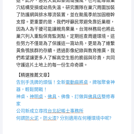
退。此外，惡劣天氣如豪雨或強風，也可能導致巢
穴結構受損或幼鳥失溫。研究團隊在巢穴周圍加裝
了防護網與排水導流裝置，並在颱風季前加固樹幹
支撐。更重要的是，我們呼籲民眾避免靠近巢樹，
因為人為干擾可能讓親鳥棄巢。台灣林務局也將此
巢穴列入重點保育監測點，定期巡查周邊環境。這
些努力不僅是為了保護這一窩幼鳥，更是為了維繫
黃魚鴞族群的存續。透過影像紀錄與教育推廣，我
們希望讓更多人了解高空生態的脆弱與珍貴，共同
守護這片土地上的每一份生命奇蹟。
【精選推薦文章】
告別手洗牌的煩惱！全新
電動麻將桌
，牌咖聚會神
器，輕鬆開戰！
神桌、
神明桌
、
佛具
、佛像、訂做與
佛具店
整修專
家
公司新成立尋找
台北記帳士事務所
何謂
防火泥
，
防火漆
? 分別適用在何種環境中呢?