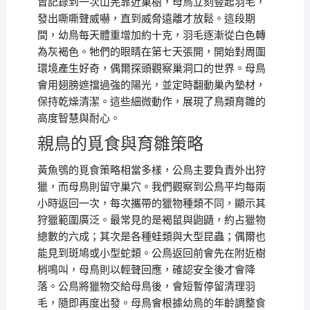
曾記錄到一次山羌靠近巢樹，母鳥立刻豎起羽毛，
發出嘶嘶聲威嚇，直到威脅遠離才放鬆。這段期
間，幼鳥每天體重增加約十克，羽毛逐漸從白色轉
為灰褐色。牠們的眼睛在第七天張開，開始對周圍
環境產生好奇，偶爾探頭觀察巢洞口的世界。母鳥
會用翅膀遮擋過強的陽光，並定時翻動巢內墊材，
保持乾燥清潔。這些細微動作，展現了鳥類育雛的
高度智慧與耐心。
親鳥的覓食與育雛策略
黃魚鴞的覓食策略相當多樣，公鳥主要負責外出狩
獵，而母鳥則留守巢穴。我們觀察到公鳥平均每兩
小時返回一次，每次攜帶的獵物種類不同，顯示其
狩獵範圍廣泛。最常見的是褐鼠與鼩鼱，約占獵物
總數的六成；其次是各種蛙類與大型昆蟲；偶爾也
能見到斑鳩或小型蛇類。公鳥返回前會先在附近樹
梢鳴叫，母鳥則以輕聲回應，確認安全後才會降
落。公鳥將獵物交給母鳥後，會短暫停留清理羽
毛，隨即再度出發。母鳥會根據幼鳥的年齡調整食