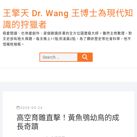
Skip
to
王擎天 Dr. Wang 王博士為現代知
content
識的狩獵者
極愛閱讀、也熱愛創作，是個飽讀詩書的全方位國寶級大師。雖然主修數理，對
文史卻有極大興趣，每天晚上11點到凌晨2點，為了鑽研歷史等社會科學，他不
惜犧牲睡眠。
Search
…
2026-05-24
高空育雛直擊！黃魚鴞幼鳥的成
長奇蹟