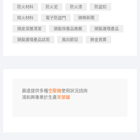
防火材料
防火泥
防火漆
防盜扣
阻火材料
電子防盜門
頭條新聞
頭皮深層清潔
頭髮保養品推薦
頭髮護理產品
頭髮護理產品試用
風向節目
飾金買賣
晨達提供多種
空壓機
使用狀況諮詢

鴻和興專業於生產
茶葉罐