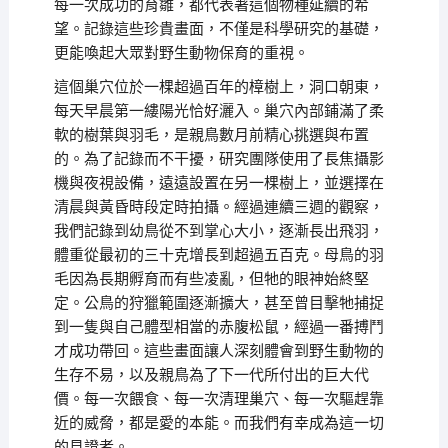
每一次成功的育雛，都代表著這個物種延續的希
望。記錄這些珍貴畫面，不僅是科學研究的基礎，
更能喚起大眾對野生動物保育的重視。
這個巢穴位於一棵超過百年的樟樹上，洞口朝東，
每天早晨第一縷陽光恰好灑入。巢穴內部鋪滿了柔
軟的樹葉與羽毛，是親鳥數月前精心挑選與布置
的。為了記錄而不干擾，研究團隊使用了長焦攝影
機與夜視設備，遠遠設置在另一棵樹上，並選擇在
清晨與黃昏時段定時拍攝。經過連續三週的觀察，
我們記錄到幼鳥從不到掌心大小，逐漸長出飛羽，
體重從最初的三十克增長到超過五百克。母鳥的羽
毛因為長期孵育而有些凌亂，但牠的眼神始終堅
定。公鳥的狩獵範圍逐漸擴大，甚至曾目擊牠捕捉
到一隻與自己體型相當的赤腹松鼠，經過一番搏鬥
才成功帶回。這些畫面讓人深刻體會到野生動物的
生存不易，以及親鳥為了下一代所付出的巨大代
價。每一次餵食、每一次清理巢穴、每一次驅趕靠
近的威脅，都是愛的本能。而我們有幸成為這一切
的見證者。