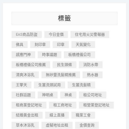
標籤
EAS商品防盜
今日金價
住宅用火災警報器
佛具
刻印章
印章
天氣變化
感應門神
時事議題
板橋禮儀公司
板橋禮儀公司推薦
民生頭條
消防水帶
清爽沐浴乳
無矽靈洗髮精推薦
熱水器
王擎天
生薑洗頭試用
生薑洗髮精
社群話題
神明桌
神桌
租公司地址
租商業登記地址
租工商地址
租營業登記地址
結婚黃金出租
線上直播
職業工會
草本沐浴乳
虛擬地址出租
金價查詢