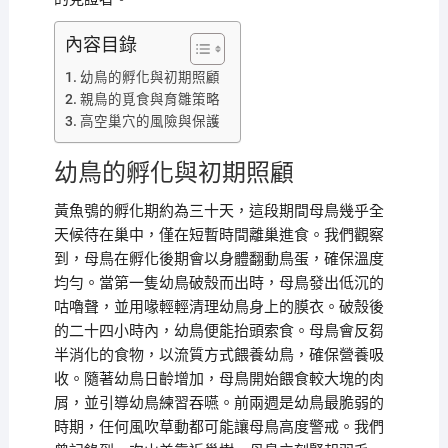
內容目錄
幼鳥的孵化與初期照顧
親鳥的覓食與育雛策略
高空巢穴的風險與保護
幼鳥的孵化與初期照顧
黃魚鴞的孵化期約為三十天，這段期間母鳥幾乎全
天候待在巢中，僅在短暫時間離巢進食。我們觀察
到，母鳥在孵化後期會以身體翻動鳥蛋，確保溫度
均勻。當第一隻幼鳥破殼而出時，母鳥發出低沉的
咕嚕聲，並用喙輕輕清理幼鳥身上的膜衣。破殼後
的二十四小時內，幼鳥便能抬頭索食。母鳥會反芻
半消化的食物，以流質方式餵養幼鳥，確保營養吸
收。隨著幼鳥日齡增加，母鳥開始餵食較大塊的肉
屑，並引導幼鳥練習吞嚥。前兩週是幼鳥最脆弱的
時期，任何風吹草動都可能讓母鳥高度警戒。我們