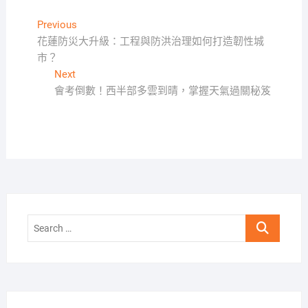
文
Previous
Previous
post:
花蓮防災大升級：工程與防洪治理如何打造韌性城
章
市？
導
Next
Next
覽
post:
會考倒數！西半部多雲到晴，掌握天氣過關秘笈
Search
…