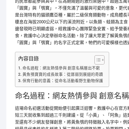
的民眾都能參與其中。在為期兩週的激烈票選中，超過五萬
「圓寶」與「鴞寶」，不僅充滿了溫馨與可愛的意象，更代表著大眾
是台灣特有的貓頭鷹亞種，屬於二級保育類動物，成鳥體長可
棲息在海拔2000公尺以下的溪流附近，以魚類、蛙類為主
邊發現時已明顯虛弱，經救護中心團隊緊急安置、給予營養
食，救護中心決定舉辦命名活動，除了讓大眾更了解黃魚鴞
「圓寶」與「鴞寶」的名字正式定案，牠們的可愛模樣也透
內容目錄
命名過程：網友熱情參與 創意名稱層出不窮
黃魚鴞寶寶的成長故事：從孱弱到展翅的奇蹟
保育行動的意義：從命名活動看野生動物保護
命名過程：網友熱情參與 創意名
這場命名初選活動從開始便引起廣泛迴響。救護中心在官方
短三天就收集到超過三千則建議。從「小黃」、「阿魚」這
至還有不少網友發揮創意，將黃魚鴞的特徵融入名字中，例