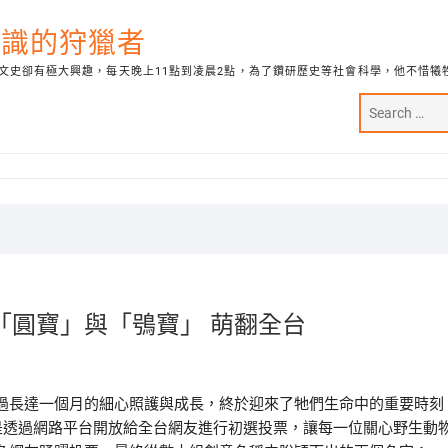
代知識的狩獵者
文史卻有極大興趣，每天晚上11點到凌晨2點，為了鑽研歷史等社會科學，他不惜犧
「圓寶」與「鴞寶」 萌翻全台
過長達一個月的細心照護與成長，終於迎來了牠們生命中的重要時刻
是透過網路平台開放給全台網友進行初選投票，讓每一位關心野生動