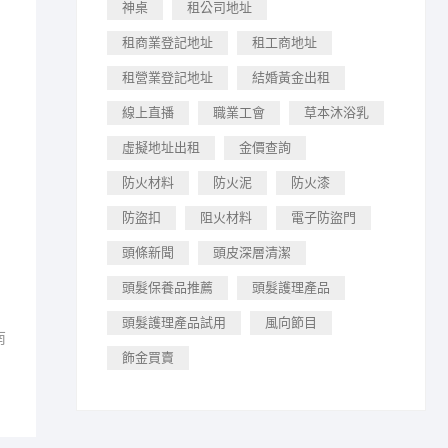
神桌
租公司地址
租商業登記地址
租工商地址
租營業登記地址
結婚黃金出租
線上直播
職業工會
草本沐浴乳
虛擬地址出租
金價查詢
防火材料
防火泥
防火漆
防盜扣
阻火材料
電子防盜門
頭條新聞
頭皮深層清潔
頭髮保養品推薦
頭髮護理產品
頭髮護理產品試用
風向節目
南
飾金買賣