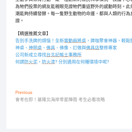
為牠們投票的網友能親眼見證牠們重返野外的感動時刻。此
潮能夠持續發酵。每一隻野生動物的命運，都與人類的行為
證。
【精選推薦文章】
告別手洗牌的煩惱！全新
電動麻將桌
，牌咖聚會神器，輕鬆
神桌、
神明桌
、
佛具
、佛像、訂做與
佛具店
整修專家
公司新成立尋找
台北記帳士事務所
何謂
防火泥
，
防火漆
? 分別適用在何種環境中呢?
文
Previous
Previous
post:
會考在即！基隆北海岸零星陣雨 考生必看攻略
章
導
覽