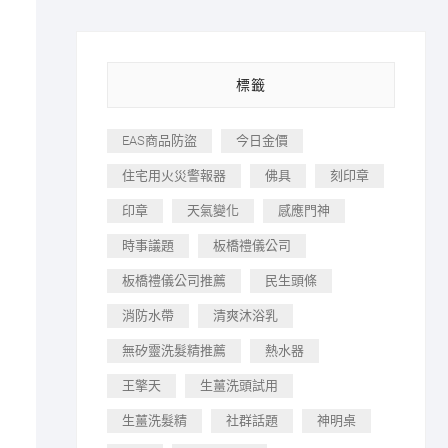
標籤
EAS商品防盜
今日金價
住宅用火災警報器
佛具
刻印章
印章
天氣變化
感應門神
時事議題
板橋禮儀公司
板橋禮儀公司推薦
民生頭條
消防水帶
清爽沐浴乳
無矽靈洗髮精推薦
熱水器
王擎天
生薑洗頭試用
生薑洗髮精
社群話題
神明桌