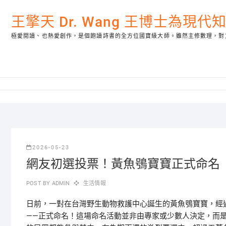
Skip
to
王擎天 Dr. Wang 王博士為現
content
極愛閱讀、也熱愛創作，是個飽讀詩書的全方位國寶級大師。雖然主修數理，對
2026-05-23
網友初選投票！黃魚鴞寶寶正式命名
POST BY
ADMIN
生活情報
日前，一對在台灣野生動物救護中心誕生的黃魚鴞寶寶，經
——正式命名！這場命名活動並非由專家或少數人決定，而