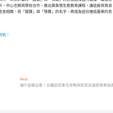
外，中心也將與學校合作，推出黃魚鴞生態教育課程，讓這股保育浪
息息相關，而「圓寶」與「鴞寶」的名字，將成為這份連結最美的見
開戰！
Next
Next
post:
端午返鄉必看！台鐵加班車全攻略與新型自強號乘車指