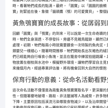
組最具代表性的名稱進入第二階段的網路投票。投票期間，
時，看著牠們成長的點滴。最終，「圓寶」以「圓圓的臉頰
寶」則緊追在後，象徵「貓頭鷹（鴞）的可愛寶貝」。整個
黃魚鴞寶寶的成長故事：從孱弱到
回顧「圓寶」與「鴞寶」的到來，可以說是一次生命奇蹟的
時，牠們全身濕透、不停發抖，旁邊不見親鳥蹤跡，顯然已
處理。初期，牠們每兩小時就需要餵食一次特製的魚肉泥，
類嬰兒一樣細心。隨著時間推移，牠們開始長出灰褐色的絨
們已經能夠自行啄食小魚塊，並且在籠舍中練習拍翅跳躍。
物放置在樹枝與水池中，模擬野外環境，讓牠們學習自主覓
來幾個月內，經過專業評估後，將有機會回到大自然的懷抱
保育行動的意義：從命名活動看野
這次命名活動不僅僅是為兩隻黃魚鴞寶寶取名字，更深層的
性，但隨著棲地破壞、路殺、非法獵捕等人為威脅，許多物
下降，主要原因包括溪流污染導致食物減少，以及沿岸開發
主動參與保育行動，是一種創新的公民科學模式。救護中心