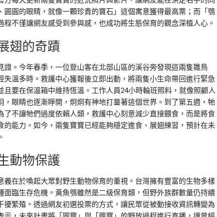
官方每天更新兩隻寶寶的近況照片與影片，讓網友能在決定名字的同
、圓圓的眼睛，就像一顆珍貴的寶石」這個寓意獲得最高票；而「鴞
過程不僅讓網友感受到參與感，也成功將生態保育的觀念深植人心。
展翅的奇蹟
見證。今年春季，一位登山客在北部山區的溪谷旁發現這兩隻雛鳥
經失溫多時。救護中心獲報後立即出動，將兩隻小生命帶回進行緊急
並且要在保溫箱中維持恆溫。工作人員24小時輪班照料，就像照顧人
羽，眼睛也逐漸睜開，炯炯有神地打量著這個世界。到了第五週，牠
為了不讓牠們過度依賴人類，救護中心刻意減少直接餵食，而是將食
食的能力。如今，兩隻寶寶已經能夠穩定進食、展翅練習，預計在未
。
生動物保護
意義在於喚起大眾對野生動物保育的重視。台灣擁有豐富的生物多樣
種面臨生存危機。黃魚鴞雖然是二級保育類，但野外族群數量仍持續
干擾繁殖。透過網友初選投票的方式，讓民眾從被動接收資訊轉變為
表示，未來計畫將「圓寶」與「鴞寶」的野放過程進行直播，讓曾經