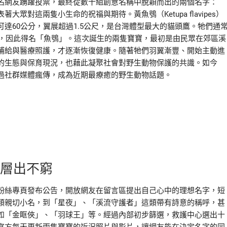
名網友踴躍投票，最終從數十組創意名稱中脫穎而出的兩個名字：
對這兩隻小生命的祝福與期待。黃魚鴞（Ketupa flavipes）
達60公分，翼展超過1.5公尺，是台灣體型最大的貓頭鷹。牠們通
食，因此得名「魚鴞」。這次誕生的兩隻寶寶，最初是由民眾在郊區溪
補給與醫療照護，才逐漸恢復健康。隨著牠們羽翼漸豐、開始主動進
的生態與保育現況，也藉此凝聚社會對野生動物保護的共識。如今
過社群媒體瘋傳，成為近期最療癒的野生動物話題。
稱層出不窮
粉絲專頁發布公告，開放網友在留言區提出自己心中的理想名字，短
類親切小名，到「星夜」、「溪流守護者」這類帶有詩意的稱呼，甚
如「金眶俠」、「羽球王」等。經過內部初步篩選，救護中心選出十