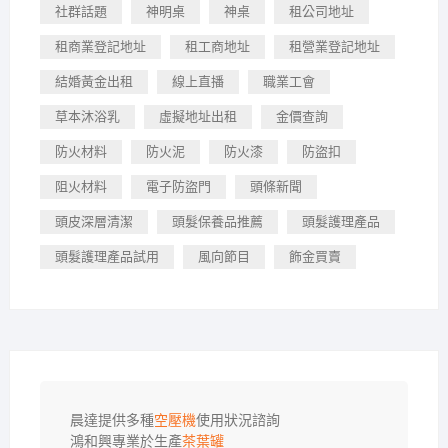
社群話題
神明桌
神桌
租公司地址
租商業登記地址
租工商地址
租營業登記地址
結婚黃金出租
線上直播
職業工會
草本沐浴乳
虛擬地址出租
金價查詢
防火材料
防火泥
防火漆
防盜扣
阻火材料
電子防盜門
頭條新聞
頭皮深層清潔
頭髮保養品推薦
頭髮護理產品
頭髮護理產品試用
風向節目
飾金買賣
晨達提供多種
空壓機
使用狀況諮詢

鴻和興專業於生產
茶葉罐