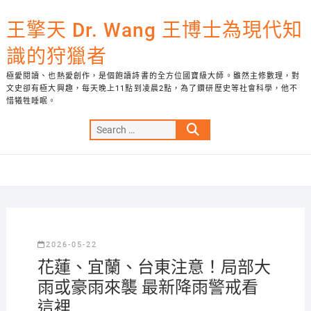
Skip
to
王擎天 Dr. Wang 王博士為現代知
content
識的狩獵者
極愛閱讀、也熱愛創作，是個飽讀詩書的全方位國寶級大師。雖然主修數理，對
文史卻有極大興趣，每天晚上11點到凌晨2點，為了鑽研歷史等社會科學，他不
惜犧牲睡眠。
Search
…
2026-05-22
花蓮、宜蘭、台東注意！局部大
雨或豪雨來襲 最新降雨警戒看
這裡