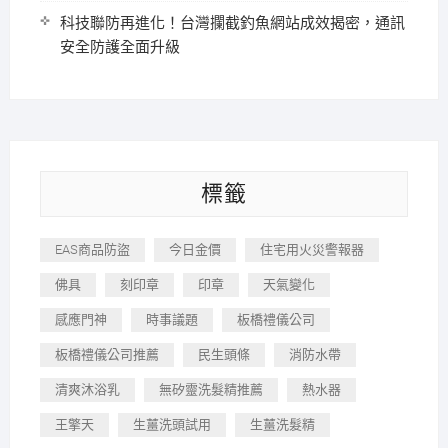
科技聯防再進化！台灣攔截釣魚網站成效揭密，通訊
安全防護全面升級
標籤
EAS商品防盜
今日金價
住宅用火災警報器
佛具
刻印章
印章
天氣變化
感應門神
時事議題
板橋禮儀公司
板橋禮儀公司推薦
民生頭條
消防水帶
清爽沐浴乳
無矽靈洗髮精推薦
熱水器
王擎天
生薑洗頭試用
生薑洗髮精