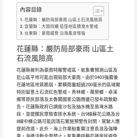
內容目錄
花蓮縣：嚴防局部豪雨 山區土石流風險高
宜蘭縣：大雨持續 低窪地區積淹水警戒
台東縣：豪雨威脅 沿海風浪增強
花蓮縣：嚴防局部豪雨 山區土
石流風險高
花蓮縣被列為豪雨特報警戒區，氣象署預測山區及
近山區平地可能出現局部大豪雨。由於0403強震後
花蓮地區地質脆弱，累積雨量超過200毫米的區域需
特別留意土石流紅色警戒。秀林鄉、萬榮鄉、卓溪
鄉等原民部落及太魯閣國家公園周邊已發布疏散勸
告。花蓮縣政府已調度沙包及抽水機至易淹水路
段，並提醒民眾檢查排水系統。台9線蘇花公路及台
8線中橫公路可能因落石實施預警性封閉，駕駛人應
提前改道。此外，海上作業船隻需注意長浪及強陣
風，海邊活動全面禁止。氣象署呼籲花蓮居民避免