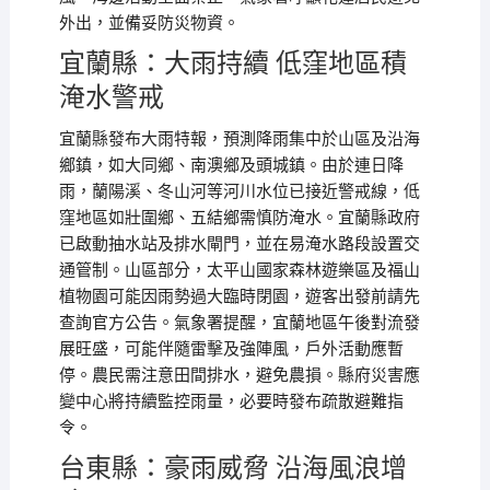
外出，並備妥防災物資。
宜蘭縣：大雨持續 低窪地區積
淹水警戒
宜蘭縣發布大雨特報，預測降雨集中於山區及沿海
鄉鎮，如大同鄉、南澳鄉及頭城鎮。由於連日降
雨，蘭陽溪、冬山河等河川水位已接近警戒線，低
窪地區如壯圍鄉、五結鄉需慎防淹水。宜蘭縣政府
已啟動抽水站及排水閘門，並在易淹水路段設置交
通管制。山區部分，太平山國家森林遊樂區及福山
植物園可能因雨勢過大臨時閉園，遊客出發前請先
查詢官方公告。氣象署提醒，宜蘭地區午後對流發
展旺盛，可能伴隨雷擊及強陣風，戶外活動應暫
停。農民需注意田間排水，避免農損。縣府災害應
變中心將持續監控雨量，必要時發布疏散避難指
令。
台東縣：豪雨威脅 沿海風浪增