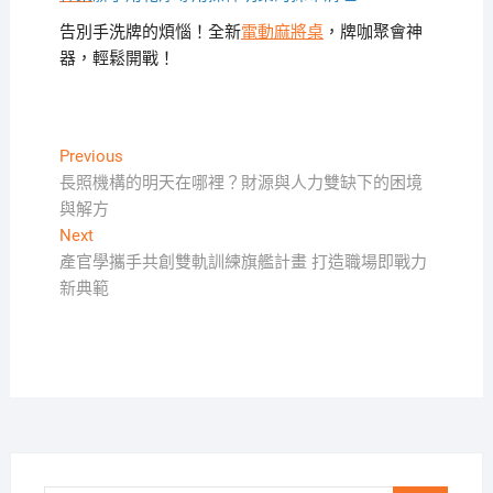
告別手洗牌的煩惱！全新
電動麻將桌
，牌咖聚會神
器，輕鬆開戰！
文
Previous
Previous
post:
長照機構的明天在哪裡？財源與人力雙缺下的困境
章
與解方
導
Next
Next
覽
post:
產官學攜手共創雙軌訓練旗艦計畫 打造職場即戰力
新典範