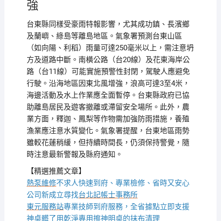
強
台東縣同樣受豪雨特報影響，尤其成功鎮、長濱鄉
及蘭嶼、綠島等離島地區。氣象署預測台東山區
（如向陽、利稻）雨量可達250毫米以上，需注意坍
方及道路中斷。南橫公路（台20線）及花東海岸公
路（台11線）可能實施預警性封閉，駕駛人應避免
行駛。沿海地區因東北風增強，浪高可達3至4米，
海邊活動及水上作業應全面暫停。台東縣政府已協
助離島居民及遊客撤離或滯留安全場所。此外，農
業方面，釋迦、鳳梨等作物需加強防雨措施，養殖
漁業應注意水質變化。氣象署提醒，台東地區雨勢
雖較花蓮稍緩，但持續時間長，仍須保持警覺，隨
時注意最新警報及縣府通知。
【精選推薦文章】
熱泵維修
不求人快速到府、專業檢修、省時又安心
公司新成立尋找
台北記帳士事務所
東元服務站
專業技師到府服務，全省據點立即支援
神桌
髒了用乾淨專用擦神明桌的抹布清理