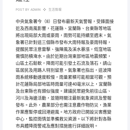
POST BY
ADMIN
生活情報
中央氣象署今（8）日發布最新天氣警報，受鋒面接
近及西南風影響，花蓮縣、宜蘭縣、台東縣等地區
將出現局部大雨或豪雨，雨勢可能持續至週末。氣
象署已針對這三個縣市發布大雨特報及豪雨特報，
提醒民眾注意雷擊、強陣風及溪水暴漲，低窪地區
需慎防積淹水。由於近期台灣東部地區地震頻繁，
山區土石鬆軟，降雨可能引發土石流及落石，請山
區居民及用路人特別留意。氣象署也指出，這波降
雨系統移動速度較慢，雨量累積可能相當可觀，預
計花蓮縣局部地區時雨量可達40毫米以上，宜蘭縣
及台東縣也有類似強度。建議民眾避免前往山區、
河川及海邊活動，並隨時關注最新氣象資訊及警報
發布。此外，農業部分也需注意農作物防災，漁業
作業應暫停或回港避風。地方政府已開設災害應變
中心，監控雨情並準備救災資源。以下將針對各縣
市具體降雨警戒及應對措施進行詳細說明。