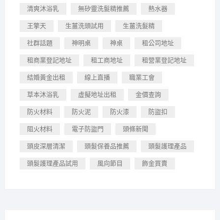
清爽沐浴乳
無矽靈洗髮精推薦
熱水器
王擎天
生薑洗頭試用
生薑洗髮精
社群話題
神明桌
神桌
租公司地址
租商業登記地址
租工商地址
租營業登記地址
結婚黃金出租
線上直播
職業工會
草本沐浴乳
虛擬地址出租
金價查詢
防火材料
防火泥
防火漆
防盜扣
阻火材料
電子防盜門
頭條新聞
頭皮深層清潔
頭髮保養品推薦
頭髮護理產品
頭髮護理產品試用
風向節目
飾金買賣