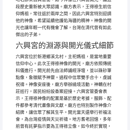
段歷史重新被大眾認識。廟方表示，王得祿生前信
仰媽祖，常往返於兩岸之間，因此六興宮特別迎請
他的神像，希望延續他護佑海疆的精神。神像的開
光也讓年輕一代有機會了解，台灣在清代曾有如此
傑出的子弟。
六興宮的淵源與開光儀式細節
六興宮位於新港鄉溪北村，主祀媽祖，是當地重要
信仰中心。此次王得祿神像的開光，廟方依照傳統
科儀進行。開光前先由法師誦經淨壇，並以硃砂筆
點像，象徵賦予神靈。過程中信眾雙手合十，虔誠
祝禱。神像安座後，廟方舉辦繞境活動，神轎在村
莊巡行，居民紛紛設香案迎接。六興宮管委會表
示，王得祿神像的配置是基於歷史考據，服飾、配
件都參考清代畫像與文獻。廟方也特別製作神像介
紹牌，讓信眾了解其生平。開光當天還舉行祈福法
會，為台灣疫情與天災祈禱。地方耆老回憶，多年
前曾有託夢指示要為王得祿立像，如今終於實現，