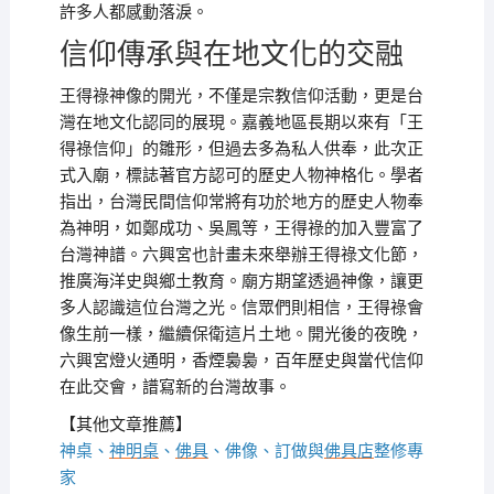
許多人都感動落淚。
信仰傳承與在地文化的交融
王得祿神像的開光，不僅是宗教信仰活動，更是台
灣在地文化認同的展現。嘉義地區長期以來有「王
得祿信仰」的雛形，但過去多為私人供奉，此次正
式入廟，標誌著官方認可的歷史人物神格化。學者
指出，台灣民間信仰常將有功於地方的歷史人物奉
為神明，如鄭成功、吳鳳等，王得祿的加入豐富了
台灣神譜。六興宮也計畫未來舉辦王得祿文化節，
推廣海洋史與鄉土教育。廟方期望透過神像，讓更
多人認識這位台灣之光。信眾們則相信，王得祿會
像生前一樣，繼續保衛這片土地。開光後的夜晚，
六興宮燈火通明，香煙裊裊，百年歷史與當代信仰
在此交會，譜寫新的台灣故事。
【其他文章推薦】
神桌、
神明桌
、
佛具
、佛像、訂做與
佛具店
整修專
家