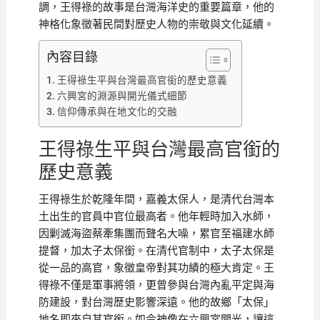
調，王得祿的故事是台灣海洋史的重要篇章，他的
神格化象徵著民間對歷史人物的崇敬與文化延續。
內容目錄
王得祿生平與台灣最高官銜的歷史意義
六興宮的淵源與開光儀式細節
信仰傳承與在地文化的交融
王得祿生平與台灣最高官銜的
歷史意義
王得祿生於乾隆年間，嘉義太保人，是清代台灣本
土出生的官員中官位最高者。他年輕時加入水師，
因剿滅海盜蔡牽集團而聲名大噪，累官至福建水師
提督，加太子太保銜。在清代官制中，太子太保是
從一品的高官，象徵皇帝對其功績的極大肯定。王
得祿不僅是軍事將領，更曾參與台灣內亂平定與海
防建設，對台灣歷史影響深遠。他的故鄉「太保」
地名即來自其官銜。如今神像在六興宮開光，讓這