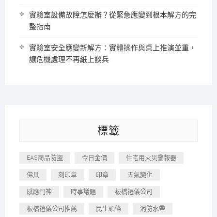
實驗室設備故障怎麼辦？從緊急應變到根本解方的完
整指南
實驗室安全應變新解方：實體操作與桌上推演並重，
讓危機處理不再紙上談兵
標籤
EAS商品防盜
今日金價
住宅用火災警報器
佛具
刻印章
印章
天氣變化
感應門神
時事議題
板橋禮儀公司
板橋禮儀公司推薦
民生頭條
消防水帶