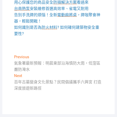
用心保護您的商品安全
防損解決方案
看過來
台南熱泵
安裝維修首選高效率、省電又耐用
告別手洗牌的煩惱！全新
電動麻將桌
，牌咖聚會神
器，輕鬆開戰！
如何識別是否為
防火材料
? 如何確何建築物安全重
要性?
文
Previous
Previous
post:
氣象署最新預報：明晨東部沿海慎防大雨，低窪區
章
嚴防淹水
導
Next
Next
覽
post:
百年古墓變身文化景點？民間倡議攜手六興宮 打造
深度旅遊新路徑