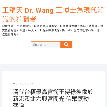
Skip
to
王擎天 Dr. Wang 王博士為現代知
content
識的狩獵者
極愛閱讀、也熱愛創作，是個飽讀詩書的全方位國寶級大師。雖然主修數理，對
文史卻有極大興趣，每天晚上11點到凌晨2點，為了鑽研歷史等社會科學，他不
惜犧牲睡眠。
Search
…
2026-05-22
清代台籍最高官銜王得祿神像於
新港溪北六興宮開光 信眾感動
落淚