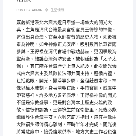
POST BY
ADMIN
生活情報
嘉義新港溪北六興宮近日舉辦一場盛大的開光大
典，主角是清代台籍最高官銜官員王得祿的神像。
這位出身台灣、官至水師提督的歷史人物，死後被
奉為神明，如今神像正式安座，吸引數百信眾冒雨
參與。王得祿在清代官場中戰功赫赫，更因擊敗海
盜蔡牽、維護台灣海防安全，被朝廷封為「太子太
保」，其官階在台灣歷史上無人能及。此次開光儀
式由六興宮主委與數位法師共同主持，遵循古禮，
包括點眼、開光、撒淨等步驟，全程莊嚴肅穆。神
像以樟木雕刻，身著清朝官服，手持寶劍，威嚴中
帶著慈祥。許多地方耆老表示，王得祿神像的開光
不僅是宗教盛事，更是對台灣本土歷史英雄的致
敬。信徒們認為，王得祿生前保衛鄉里，死後必能
繼續護佑台灣平安。六興宮廟方指出，這尊神像由
大陸福州師傅精心雕刻，歷時半年才完成。開光後
將常駐廟中，接受信眾供奉。地方文史工作者也強