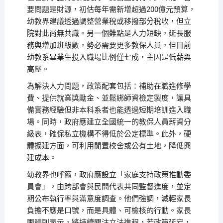
要問題是財源，初估每年需新增超過200億元預算，
幼教界建議透過調整營業稅或移撥部分稅收，但立
院對此尚無共識。另一個難點是人力短缺，延長服
務與增加班級數，勢必需要更多教保人員，但目前
幼教系畢業生投入職場比例僅七成，主因是低薪與
高壓。
為解決人力問題，政策配套包括：補助在職進修學
費、提供就業獎勵金、並鬆綁師資檢定製度，讓具
備實務經驗但非本科系者也能透過短期培訓進入職
場。同時，政府應建立全國統一的教保人員薪資分
級表，確保私立機構不得低於公定標準。此外，硬
體擴建方面，可利用閒置校舍或公有土地，降低興
建成本。
幼教界也呼籲，政府應設立「家庭支持政策推動委
員會」，由跨部會與民間代表共同監督進度，並定
期公布執行率與滿意度調查。他們強調，減輕家長
負擔不應是口號，而是具體、可檢核的行動。家長
團體則表示，將持續關注立法進程，若政策延宕，