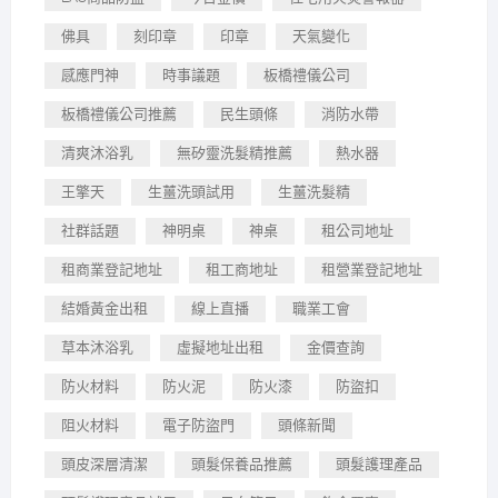
佛具
刻印章
印章
天氣變化
感應門神
時事議題
板橋禮儀公司
板橋禮儀公司推薦
民生頭條
消防水帶
清爽沐浴乳
無矽靈洗髮精推薦
熱水器
王擎天
生薑洗頭試用
生薑洗髮精
社群話題
神明桌
神桌
租公司地址
租商業登記地址
租工商地址
租營業登記地址
結婚黃金出租
線上直播
職業工會
草本沐浴乳
虛擬地址出租
金價查詢
防火材料
防火泥
防火漆
防盜扣
阻火材料
電子防盜門
頭條新聞
頭皮深層清潔
頭髮保養品推薦
頭髮護理產品