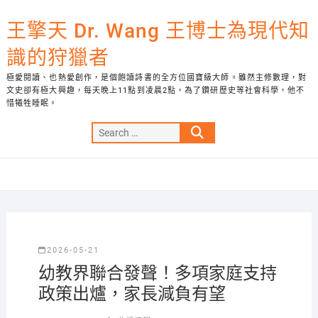
Skip
to
王擎天 Dr. Wang 王博士為現代知
content
識的狩獵者
極愛閱讀、也熱愛創作，是個飽讀詩書的全方位國寶級大師。雖然主修數理，對
文史卻有極大興趣，每天晚上11點到凌晨2點，為了鑽研歷史等社會科學，他不
惜犧牲睡眠。
Search
…
2026-05-21
幼教界聯合發聲！多項家庭支持
政策出爐，家長減負有望