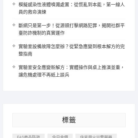
模擬感染性液體噴濺處置：從慌亂到本能，第一線人
員的救命演練
斷網只是第一步！從源頭打擊網路犯罪，揭開社群平
臺防詐機制的真實運作
實驗室設備故障怎麼辦？從緊急應變到根本解方的完
整指南
實驗室安全應變新解方：實體操作與桌上推演並重，
讓危機處理不再紙上談兵
標籤
EAS商品防盜
今日金價
住宅用火災警報器