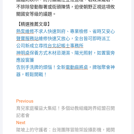
不排除發動聯署或街頭陳情，迫使朝野正視這項攸
關國安等級的議題。
【精選推薦文章】
熱泵維修
不求人快速到府、專業檢修、省時又安心
聲寶服務站
維修快速又放心，全台皆可即時派工
公司新成立尋找
台北記帳士事務所
神明桌
保養方式木材忌潮濕、陽光照射，如置窗旁
應設窗簾
告別手洗牌的煩惱！全新
電動麻將桌
，牌咖聚會神
器，輕鬆開戰！
文
Previous
Previous
post:
育兒家庭權益大集結！多個幼教組織跨界結盟召開
章
記者會
導
Next
Next
覽
post:
陡坡上的守護者：台灣團隊冒險架設攝影機，揭開