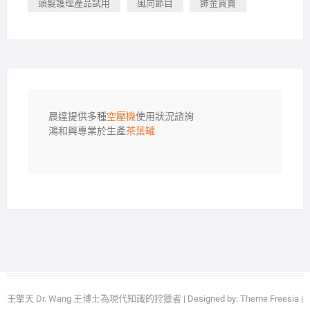
頭髮護理產品試用
風向節目
飾金買賣
晨達提供多種
空壓機
使用狀況諮詢

鴻和興專業於生產
茶葉罐
王擎天 Dr. Wang 王博士為現代知識的狩獵者
| Designed by:
Theme Freesia
|