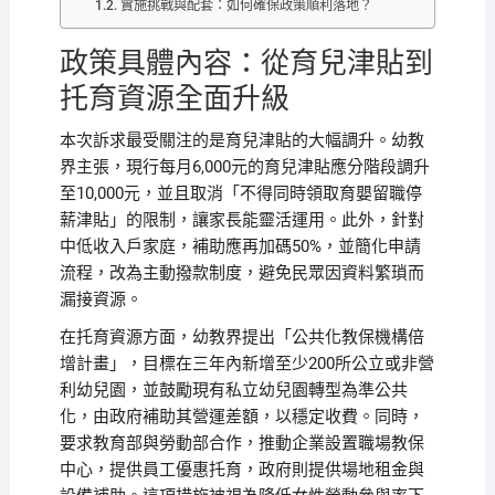
實施挑戰與配套：如何確保政策順利落地？
政策具體內容：從育兒津貼到
托育資源全面升級
本次訴求最受關注的是育兒津貼的大幅調升。幼教
界主張，現行每月6,000元的育兒津貼應分階段調升
至10,000元，並且取消「不得同時領取育嬰留職停
薪津貼」的限制，讓家長能靈活運用。此外，針對
中低收入戶家庭，補助應再加碼50%，並簡化申請
流程，改為主動撥款制度，避免民眾因資料繁瑣而
漏接資源。
在托育資源方面，幼教界提出「公共化教保機構倍
增計畫」，目標在三年內新增至少200所公立或非營
利幼兒園，並鼓勵現有私立幼兒園轉型為準公共
化，由政府補助其營運差額，以穩定收費。同時，
要求教育部與勞動部合作，推動企業設置職場教保
中心，提供員工優惠托育，政府則提供場地租金與