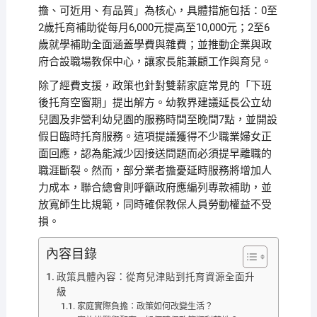
擔、可近用、有品質」為核心，具體措施包括：0至
2歲托育補助從每月6,000元提高至10,000元；2至6
歲就學補助全面涵蓋學費與雜費；並推動企業與政
府合設職場教保中心，讓家長能兼顧工作與育兒。
除了經費支援，政策也針對雙薪家庭常見的「下班
後托育空窗期」提出解方。幼教界建議延長公立幼
兒園及非營利幼兒園的服務時間至晚間7點，並開設
假日臨時托育服務。這項提議獲得不少職業婦女正
面回應，認為能減少因接送問題而必須提早離職的
職涯斷裂。然而，部分業者擔憂延時服務將增加人
力成本，聯合總會則呼籲政府應編列專款補助，並
放寬師生比規範，同時確保教保人員勞動權益不受
損。
內容目錄
政策具體內容：從育兒津貼到托育資源全面升
級
家庭實際負擔：政策如何改變生活？