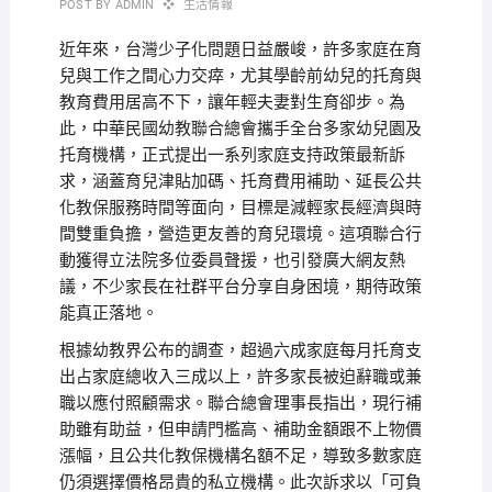
POST BY
ADMIN
生活情報
近年來，台灣少子化問題日益嚴峻，許多家庭在育
兒與工作之間心力交瘁，尤其學齡前幼兒的托育與
教育費用居高不下，讓年輕夫妻對生育卻步。為
此，中華民國幼教聯合總會攜手全台多家幼兒園及
托育機構，正式提出一系列家庭支持政策最新訴
求，涵蓋育兒津貼加碼、托育費用補助、延長公共
化教保服務時間等面向，目標是減輕家長經濟與時
間雙重負擔，營造更友善的育兒環境。這項聯合行
動獲得立法院多位委員聲援，也引發廣大網友熱
議，不少家長在社群平台分享自身困境，期待政策
能真正落地。
根據幼教界公布的調查，超過六成家庭每月托育支
出占家庭總收入三成以上，許多家長被迫辭職或兼
職以應付照顧需求。聯合總會理事長指出，現行補
助雖有助益，但申請門檻高、補助金額跟不上物價
漲幅，且公共化教保機構名額不足，導致多數家庭
仍須選擇價格昂貴的私立機構。此次訴求以「可負