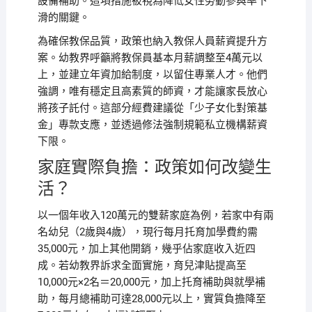
設備補助。這項措施被視為降低女性勞動參與率下
滑的關鍵。
為確保教保品質，政策也納入教保人員薪資提升方
案。幼教界呼籲將教保員基本月薪調整至4萬元以
上，並建立年資加給制度，以留住專業人才。他們
強調，唯有穩定且高素質的師資，才能讓家長放心
將孩子託付。這部分經費建議從「少子女化對策基
金」專款支應，並透過修法強制規範私立機構薪資
下限。
家庭實際負擔：政策如何改變生
活？
以一個年收入120萬元的雙薪家庭為例，若家中有兩
名幼兒（2歲與4歲），現行每月托育加學費約需
35,000元，加上其他開銷，幾乎佔家庭收入近四
成。若幼教界訴求全面實施，育兒津貼提高至
10,000元×2名＝20,000元，加上托育補助與就學補
助，每月總補助可達28,000元以上，實質負擔降至