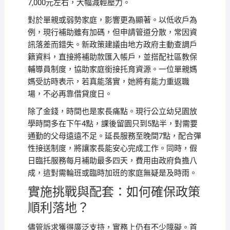
7,000元左右，大幅減輕壓力。
對於單親或弱勢家庭，影響更為顯著。以低收戶為
例，現行補助雖有加碼，但申請管道分散，常因資
訊落差而錯失。新政策建議由地方政府主動查調戶
籍資料，直接將補助款匯入帳戶，並搭配社區教保
輔導員制度，協助家庭銜接托育資源。一位單親媽
媽受訪時表示，若真能落實，她將有能力重返職
場，不必再靠借貸度日。
除了金錢，時間也是家長痛點。現行公立幼兒園放
學時間多在下午4點，課後留園只到5點半，對需要
通勤的父母遠遠不足。延長服務至晚間7點，配合彈
性接送制度，將讓家長能安心完成工作。同時，假
日臨托服務每月補助最多四天，費用由政府負擔八
成，這對需輪班或臨時加班的家庭無疑是及時雨。
實施挑戰與配套：如何確保政策
順利落地？
儘管訴求獲得廣泛支持，實務上仍有不少障礙。首