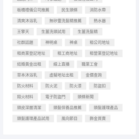
板橋禮儀公司推薦
民生頭條
消防水帶
清爽沐浴乳
無矽靈洗髮精推薦
熱水器
王擎天
生薑洗頭試用
生薑洗髮精
社群話題
神明桌
神桌
租公司地址
租商業登記地址
租工商地址
租營業登記地址
結婚黃金出租
線上直播
職業工會
草本沐浴乳
虛擬地址出租
金價查詢
防火材料
防火泥
防火漆
防盜扣
阻火材料
電子防盜門
頭條新聞
頭皮深層清潔
頭髮保養品推薦
頭髮護理產品
頭髮護理產品試用
風向節目
飾金買賣