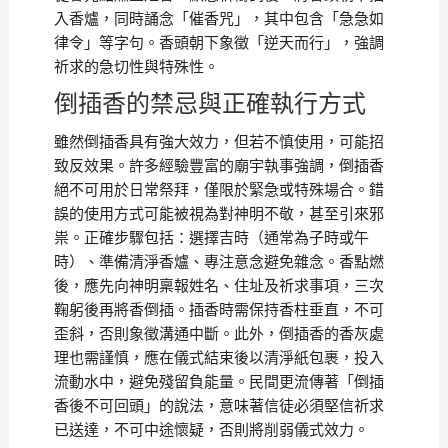
入香爐，同時誦念「催香咒」，其中包含「急急如
律令」等字句。香頭朝下象徵「逆天而行」，強調
祈求的急切性與特殊性。
倒插香的禁忌與正確執行方式
雖然倒插香具有強大效力，但若不慎使用，可能招
致反效果。許多經驗豐富的廟宇執事強調，倒插香
絕不可用於日常祭拜，僅限於緊急或特殊場合。錯
誤的使用方式可能被視為對神明不敬，甚至引來邪
祟。正確步驟包括：選擇吉時（通常為子時或午
時）、準備清淨香爐、專注意念避免雜念。香點燃
後，應先向神明稟報姓名、住址及祈求事項，三次
鞠躬後再將香倒插。插香時需保持香柱垂直，不可
歪斜，否則象徵溝通中斷。此外，倒插香的香灰處
理也需謹慎，應在儀式結束後以清淨紙包裹，投入
流動水中，避免殘留負能量。民間更流傳著「倒插
香後不可回頭」的說法，意味著信徒必須堅信祈求
已送達，不可中途懷疑，否則將削弱儀式效力。