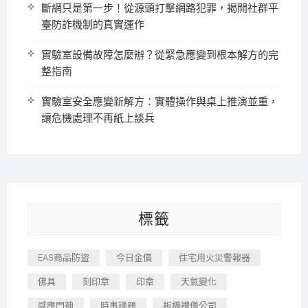
斷網只是第一步！從源頭打擊網路犯罪，揭開社群平
臺防詐機制的真實運作
實驗室設備故障怎麼辦？從緊急應變到根本解方的完
整指南
實驗室安全應變新解方：實體操作與桌上推演並重，
讓危機處理不再紙上談兵
標籤
EAS商品防盜
今日金價
住宅用火災警報器
佛具
刻印章
印章
天氣變化
感應門神
時事議題
板橋禮儀公司