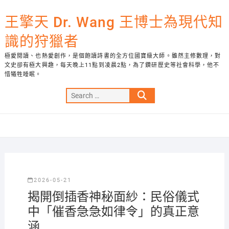
Skip
to
王擎天 Dr. Wang 王博士為現代知
content
識的狩獵者
極愛閱讀、也熱愛創作，是個飽讀詩書的全方位國寶級大師。雖然主修數理，對
文史卻有極大興趣，每天晚上11點到凌晨2點，為了鑽研歷史等社會科學，他不
惜犧牲睡眠。
Search
…
2026-05-21
揭開倒插香神秘面紗：民俗儀式
中「催香急急如律令」的真正意
涵