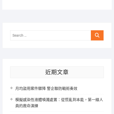
Search
…
近期文章
月均盜用案件驟降 警企聯防戰術奏效
模擬感染性液體噴濺處置：從慌亂到本能，第一線人
員的救命演練