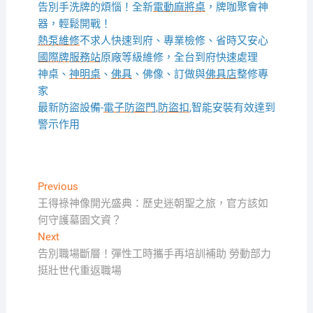
告別手洗牌的煩惱！全新
電動麻將桌
，牌咖聚會神
器，輕鬆開戰！
熱泵維修
不求人快速到府、專業檢修、省時又安心
國際牌服務站
原廠等級維修，全台到府快速處理
神桌、
神明桌
、
佛具
、佛像、訂做與
佛具店
整修專
家
最新防盜設備-
電子防盜門
,
防盜扣
,智能安裝有效達到
警示作用
文
Previous
Previous
post:
王得祿神像開光盛典：歷史迷朝聖之旅，官方該如
章
何守護墓園文資？
導
Next
Next
覽
post:
告別職場斷層！彈性工時攜手再培訓補助 勞動部力
挺壯世代重返職場