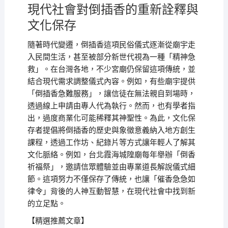
現代社會對倒插香的重新詮釋與
文化保存
隨著時代變遷，倒插香這項民俗儀式逐漸從廟宇走
入民間生活，甚至被部分新世代視為一種「精神急
救」。在台灣各地，不少宮廟仍保留這項傳統，並
結合現代需求調整儀式內容。例如，有些廟宇提供
「倒插香急難服務」，讓信徒在無法親自到場時，
透過線上申請由專人代為執行。然而，也有學者指
出，過度商業化可能稀釋其神聖性。為此，文化保
存者提倡將倒插香的歷史與象徵意義納入地方創生
課程，透過工作坊、紀錄片等方式讓年輕人了解其
文化脈絡。例如，台北霞海城隍廟每年舉辦「倒香
祈福祭」，邀請信眾體驗並由專業道長解說儀式細
節。這項努力不僅保存了傳統，也讓「催香急急如
律令」背後的人神互動智慧，在現代社會中找到新
的立足點。
【精選推薦文章】