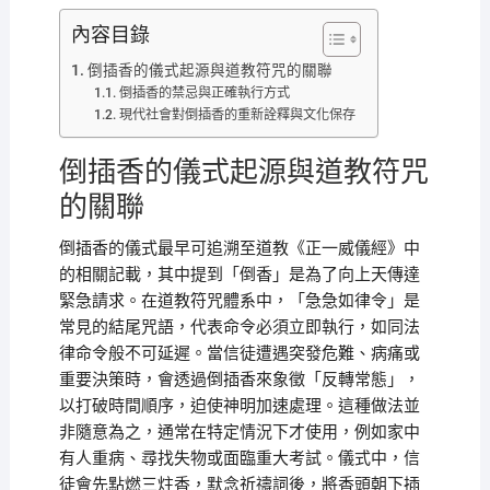
內容目錄
倒插香的儀式起源與道教符咒的關聯
倒插香的禁忌與正確執行方式
現代社會對倒插香的重新詮釋與文化保存
倒插香的儀式起源與道教符咒
的關聯
倒插香的儀式最早可追溯至道教《正一威儀經》中
的相關記載，其中提到「倒香」是為了向上天傳達
緊急請求。在道教符咒體系中，「急急如律令」是
常見的結尾咒語，代表命令必須立即執行，如同法
律命令般不可延遲。當信徒遭遇突發危難、病痛或
重要決策時，會透過倒插香來象徵「反轉常態」，
以打破時間順序，迫使神明加速處理。這種做法並
非隨意為之，通常在特定情況下才使用，例如家中
有人重病、尋找失物或面臨重大考試。儀式中，信
徒會先點燃三炷香，默念祈禱詞後，將香頭朝下插