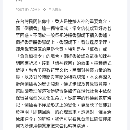
POST BY
ADMIN
生活情報
在台灣民間信仰中，香火是連接人神的重要媒介，
而「倒插香」這一獨特儀式，常令信徒感到好奇甚
至困惑。不同於一般祭祀時將香腳朝下插入香爐，
倒插香是將香腳朝上、香頭朝下，看似違反常理，
卻承載著深厚的民俗含意。特別是在「催香」或
「急急如律令」的場合，倒插香被認為能夠加速神
明回應祈求，達到「請神速回」的效果。這種儀式
背後，融合了道教符咒文化、民間對神靈力量的敬
畏，以及對於時間與空間的特殊認知。本文將深入
拆解倒插香的歷史淵源、儀式步驟及其象徵意義，
幫助讀者理解這項傳統習俗如何在現代社會中依然
保留著強烈的文化生命力。從廟宇的科儀到家庭祭
祀，倒插香不僅是形式上的變化，更反映了信徒對
於神明「即刻回應」的心理需求。透過對「催香急
急如律令」的解釋，我們可以看見台灣民間信仰如
何巧妙運用物質象徵來強化精神溝通。