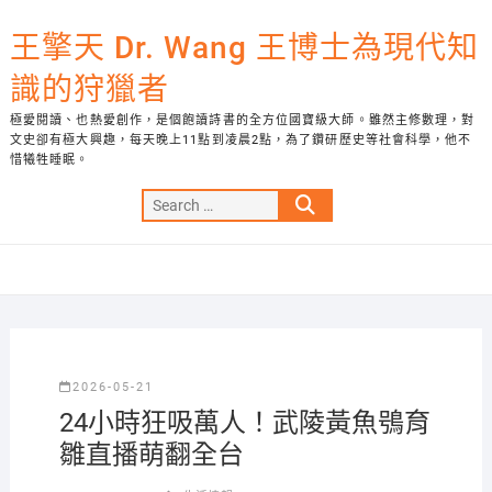
Skip
to
王擎天 Dr. Wang 王博士為現代知
content
識的狩獵者
極愛閱讀、也熱愛創作，是個飽讀詩書的全方位國寶級大師。雖然主修數理，對
文史卻有極大興趣，每天晚上11點到凌晨2點，為了鑽研歷史等社會科學，他不
惜犧牲睡眠。
Search
…
2026-05-21
24小時狂吸萬人！武陵黃魚鴞育
雛直播萌翻全台