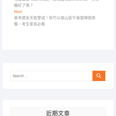
章
備好了嗎？
導
Next
Next
覽
post:
會考週末天氣警戒！新竹以南山區午後雷陣雨來
襲，考生家長必看
Search
…
近期文章