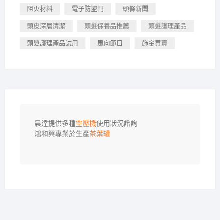
阻火材料
電子防盜門
頭條新聞
頭皮深層清潔
頭髮保養品推薦
頭髮護理產品
頭髮護理產品試用
風向節目
飾金買賣
晨達提供多種
空壓機
使用狀況諮詢

鴻和興專業於生產
茶葉罐