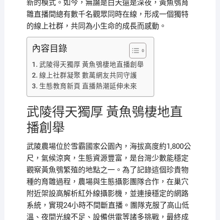
新的模式。如今，無論是白天還是深夜，黃魚鴞育
雛直播間總有數千名觀眾同時在線，形成一個獨特
的線上社群，共同為小生命的成長而感動。
內容目錄
武陵得天獨厚 黃魚鴞棲地直播創舉
線上社群凝聚 數萬網友共同守護
生態教育新頁 直播熱潮延伸未來
武陵得天獨厚 黃魚鴞棲地直
播創舉
武陵農場位於雪霸國家公園內，海拔高度約1,800公
尺，氣候涼爽，生態資源豐富，是台灣少數能穩定
觀察黃魚鴞繁殖的地點之一。為了記錄這個珍貴物
種的育雛過程，農場與生態攝影團隊合作，在巢穴
附近架設高解析紅外線攝影機，並連接穩定的網路
系統，實現24小時不間斷直播。團隊克服了高山低
溫、夜間光線不足、設備供電等諸多挑戰，最終成