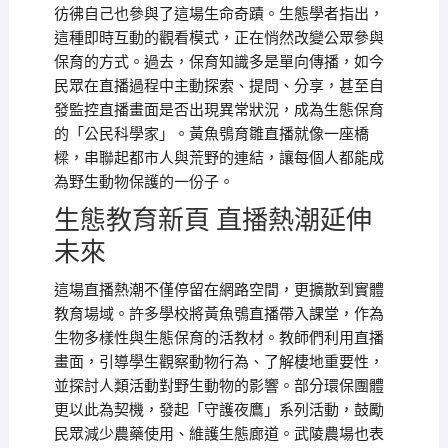
彷彿自己也參與了這場生命奇蹟。生態學者指出，
這種即時互動的觀看模式，正在悄然改變公眾參與
保育的方式。過去，保育知識多是單向傳播，如今
民眾在直播過程中主動探索、提問、分享，甚至自
發監控直播畫面是否出現異常狀況，成為生態保育
的「公民科學家」。黃魚鴞育雛直播就像一座橋
樑，串聯起都市人與荒野的連結，讓每個人都能成
為野生動物保護的一份子。
生態教育新頁 直播熱潮延伸
未來
這場直播熱潮不僅停留在網路空間，更擴散到實體
教育場域。許多學校將黃魚鴞直播帶入課堂，作為
生物多樣性與生態保育的活教材。教師們利用直播
畫面，引導學生觀察動物行為、了解棲地重要性，
並探討人類活動對野生動物的影響。部分環保團體
更以此為契機，發起「守護夜鷹」系列活動，鼓勵
民眾減少農藥使用、維護生態廊道。武陵農場也表