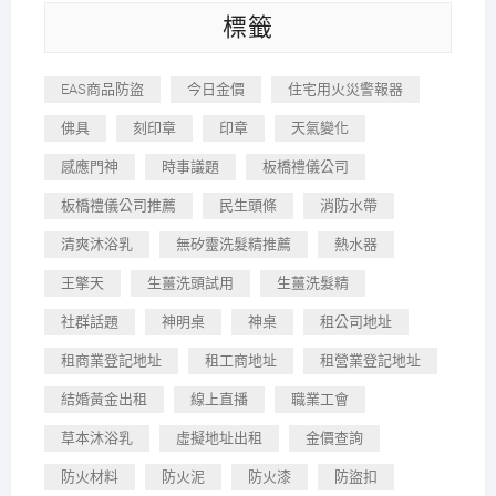
標籤
EAS商品防盜
今日金價
住宅用火災警報器
佛具
刻印章
印章
天氣變化
感應門神
時事議題
板橋禮儀公司
板橋禮儀公司推薦
民生頭條
消防水帶
清爽沐浴乳
無矽靈洗髮精推薦
熱水器
王擎天
生薑洗頭試用
生薑洗髮精
社群話題
神明桌
神桌
租公司地址
租商業登記地址
租工商地址
租營業登記地址
結婚黃金出租
線上直播
職業工會
草本沐浴乳
虛擬地址出租
金價查詢
防火材料
防火泥
防火漆
防盜扣