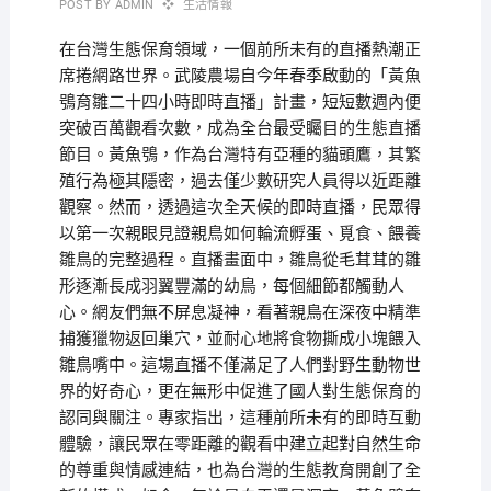
POST BY
ADMIN
生活情報
在台灣生態保育領域，一個前所未有的直播熱潮正
席捲網路世界。武陵農場自今年春季啟動的「黃魚
鴞育雛二十四小時即時直播」計畫，短短數週內便
突破百萬觀看次數，成為全台最受矚目的生態直播
節目。黃魚鴞，作為台灣特有亞種的貓頭鷹，其繁
殖行為極其隱密，過去僅少數研究人員得以近距離
觀察。然而，透過這次全天候的即時直播，民眾得
以第一次親眼見證親鳥如何輪流孵蛋、覓食、餵養
雛鳥的完整過程。直播畫面中，雛鳥從毛茸茸的雛
形逐漸長成羽翼豐滿的幼鳥，每個細節都觸動人
心。網友們無不屏息凝神，看著親鳥在深夜中精準
捕獲獵物返回巢穴，並耐心地將食物撕成小塊餵入
雛鳥嘴中。這場直播不僅滿足了人們對野生動物世
界的好奇心，更在無形中促進了國人對生態保育的
認同與關注。專家指出，這種前所未有的即時互動
體驗，讓民眾在零距離的觀看中建立起對自然生命
的尊重與情感連結，也為台灣的生態教育開創了全