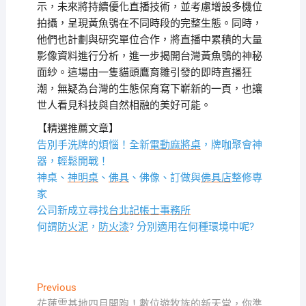
示，未來將持續優化直播技術，並考慮增設多機位
拍攝，呈現黃魚鴞在不同時段的完整生態。同時，
他們也計劃與研究單位合作，將直播中累積的大量
影像資料進行分析，進一步揭開台灣黃魚鴞的神秘
面紗。這場由一隻貓頭鷹育雛引發的即時直播狂
潮，無疑為台灣的生態保育寫下嶄新的一頁，也讓
世人看見科技與自然相融的美好可能。
【精選推薦文章】
告別手洗牌的煩惱！全新
電動麻將桌
，牌咖聚會神
器，輕鬆開戰！
神桌、
神明桌
、
佛具
、佛像、訂做與
佛具店
整修專
家
公司新成立尋找
台北記帳士事務所
何謂
防火泥
，
防火漆
? 分別適用在何種環境中呢?
文
Previous
Previous
post:
花蓮雲基地四月開跑！數位遊牧族的新天堂，你準