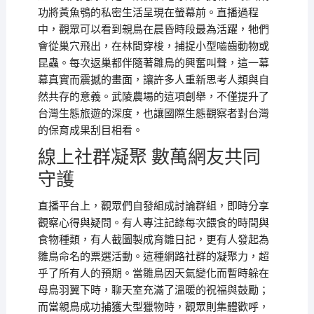
功將黃魚鴞的私密生活呈現在螢幕前。直播過程
中，觀眾可以看到親鳥在晨昏時段最為活躍，牠們
會從巢穴飛出，在林間穿梭，捕捉小型嚙齒動物或
昆蟲。每次返巢都伴隨著雛鳥的興奮叫聲，這一幕
幕真實而震撼的畫面，讓許多人重新思考人類與自
然共存的意義。武陵農場的這項創舉，不僅提升了
台灣生態旅遊的深度，也讓國際生態觀察者對台灣
的保育成果刮目相看。
線上社群凝聚 數萬網友共同
守護
直播平台上，觀眾們自發組成討論群組，即時分享
觀察心得與疑問。有人專注記錄每次餵食的時間與
食物種類，有人截圖製成育雛日記，更有人發起為
雛鳥命名的票選活動。這種網路社群的凝聚力，超
乎了所有人的預期。當雛鳥因天氣變化而暫時躲在
母鳥羽翼下時，聊天室充滿了溫暖的祝福與鼓勵；
而當親鳥成功捕獲大型獵物時，觀眾則集體歡呼，