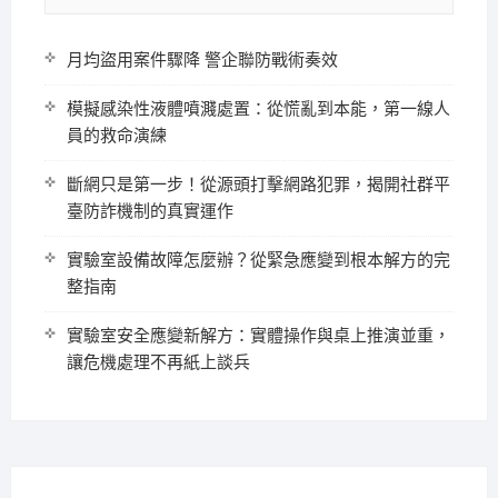
月均盜用案件驟降 警企聯防戰術奏效
模擬感染性液體噴濺處置：從慌亂到本能，第一線人
員的救命演練
斷網只是第一步！從源頭打擊網路犯罪，揭開社群平
臺防詐機制的真實運作
實驗室設備故障怎麼辦？從緊急應變到根本解方的完
整指南
實驗室安全應變新解方：實體操作與桌上推演並重，
讓危機處理不再紙上談兵