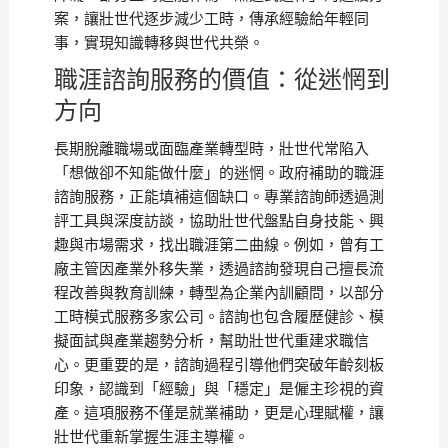
案，讓壯世代逐步減少工時，傳承經驗給年輕同
事，實現知識轉移與世代共榮。
職涯諮詢服務的價值：從迷惘到
方向
長期脫離職場或面臨產業轉型時，壯世代常陷入
「想做卻不知能做什麼」的迷惘。政府補助的職涯
諮詢服務，正能填補這個缺口。專業諮詢師透過測
評工具與深度訪談，協助壯世代盤點自身技能、興
趣與市場需求，找出職涯第二曲線。例如，曾有工
廠主管因產業外移失業，透過諮詢發現自己擅長流
程改善與教育訓練，轉型為企業內訓顧問，以部分
工時模式服務多家公司。諮詢也包含履歷健診、模
擬面試與產業趨勢分析，幫助壯世代重建求職信
心。更重要的是，諮詢過程引導他們突破年齡刻板
印象，認識到「經驗」與「穩定」是僱主珍視的資
產。這項服務不僅是就業補助，更是心理賦權，讓
壯世代重新掌握生涯主導權。