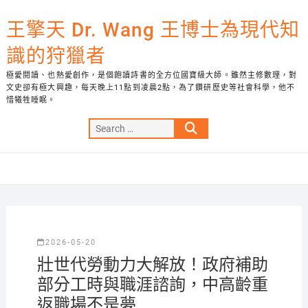
Skip
to
王擎天 Dr. Wang 王博士為現代知
content
識的狩獵者
極愛閱讀、也熱愛創作，是個飽讀詩書的全方位國寶級大師。雖然主修數理，對
文史卻有極大興趣，每天晚上11點到凌晨2點，為了鑽研歷史等社會科學，他不
惜犧牲睡眠。
Search
…
2026-05-20
壯世代勞動力大解放！政府補助
部分工時與職涯諮詢，中高齡重
返職場不是夢