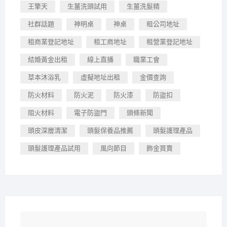
王擎天
生薑洗頭試用
生薑洗髮精
社群話題
神明桌
神桌
租公司地址
租商業登記地址
租工商地址
租營業登記地址
結婚黃金出租
線上直播
職業工會
草本沐浴乳
虛擬地址出租
金價查詢
防火材料
防火泥
防火漆
防盜扣
阻火材料
電子防盜門
頭條新聞
頭皮深層清潔
頭髮保養品推薦
頭髮護理產品
頭髮護理產品試用
風向節目
飾金買賣