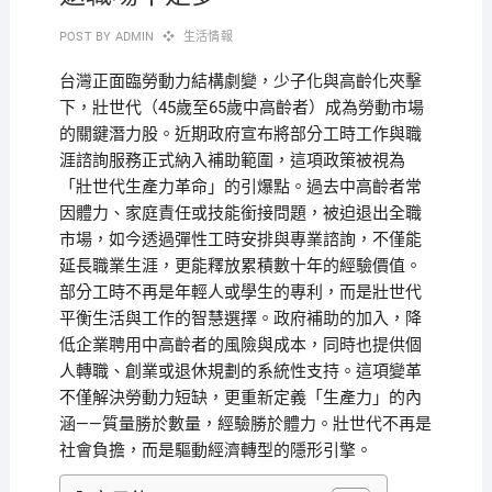
POST BY
ADMIN
生活情報
台灣正面臨勞動力結構劇變，少子化與高齡化夾擊
下，壯世代（45歲至65歲中高齡者）成為勞動市場
的關鍵潛力股。近期政府宣布將部分工時工作與職
涯諮詢服務正式納入補助範圍，這項政策被視為
「壯世代生產力革命」的引爆點。過去中高齡者常
因體力、家庭責任或技能銜接問題，被迫退出全職
市場，如今透過彈性工時安排與專業諮詢，不僅能
延長職業生涯，更能釋放累積數十年的經驗價值。
部分工時不再是年輕人或學生的專利，而是壯世代
平衡生活與工作的智慧選擇。政府補助的加入，降
低企業聘用中高齡者的風險與成本，同時也提供個
人轉職、創業或退休規劃的系統性支持。這項變革
不僅解決勞動力短缺，更重新定義「生產力」的內
涵——質量勝於數量，經驗勝於體力。壯世代不再是
社會負擔，而是驅動經濟轉型的隱形引擎。