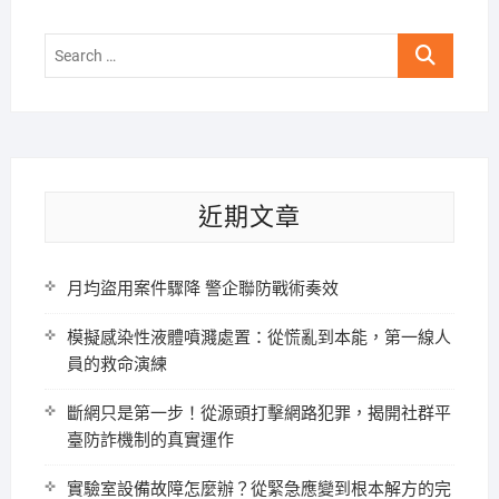
Search
…
近期文章
月均盜用案件驟降 警企聯防戰術奏效
模擬感染性液體噴濺處置：從慌亂到本能，第一線人
員的救命演練
斷網只是第一步！從源頭打擊網路犯罪，揭開社群平
臺防詐機制的真實運作
實驗室設備故障怎麼辦？從緊急應變到根本解方的完