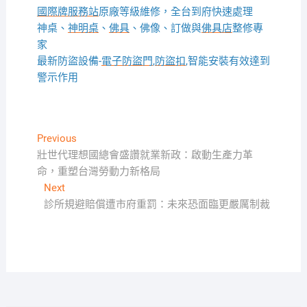
國際牌服務站
原廠等級維修，全台到府快速處理
神桌、
神明桌
、
佛具
、佛像、訂做與
佛具店
整修專
家
最新防盜設備-
電子防盜門
,
防盜扣
,智能安裝有效達到
警示作用
文
Previous
Previous
post:
壯世代理想國總會盛讚就業新政：啟動生產力革
章
命，重塑台灣勞動力新格局
導
Next
Next
覽
post:
診所規避賠償遭市府重罰：未來恐面臨更嚴厲制裁