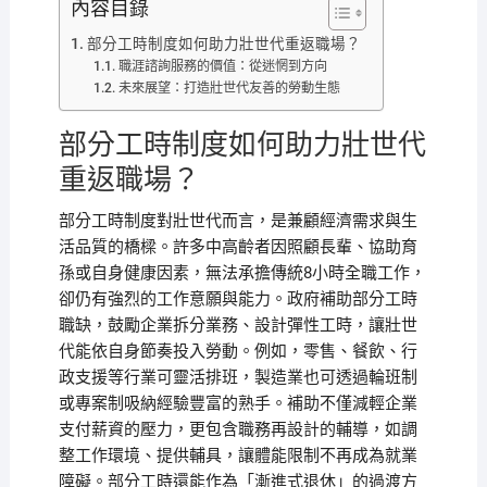
內容目錄
部分工時制度如何助力壯世代重返職場？
職涯諮詢服務的價值：從迷惘到方向
未來展望：打造壯世代友善的勞動生態
部分工時制度如何助力壯世代
重返職場？
部分工時制度對壯世代而言，是兼顧經濟需求與生
活品質的橋樑。許多中高齡者因照顧長輩、協助育
孫或自身健康因素，無法承擔傳統8小時全職工作，
卻仍有強烈的工作意願與能力。政府補助部分工時
職缺，鼓勵企業拆分業務、設計彈性工時，讓壯世
代能依自身節奏投入勞動。例如，零售、餐飲、行
政支援等行業可靈活排班，製造業也可透過輪班制
或專案制吸納經驗豐富的熟手。補助不僅減輕企業
支付薪資的壓力，更包含職務再設計的輔導，如調
整工作環境、提供輔具，讓體能限制不再成為就業
障礙。部分工時還能作為「漸進式退休」的過渡方