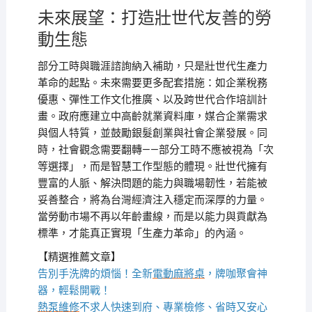
未來展望：打造壯世代友善的勞
動生態
部分工時與職涯諮詢納入補助，只是壯世代生產力
革命的起點。未來需要更多配套措施：如企業稅務
優惠、彈性工作文化推廣、以及跨世代合作培訓計
畫。政府應建立中高齡就業資料庫，媒合企業需求
與個人特質，並鼓勵銀髮創業與社會企業發展。同
時，社會觀念需要翻轉——部分工時不應被視為「次
等選擇」，而是智慧工作型態的體現。壯世代擁有
豐富的人脈、解決問題的能力與職場韌性，若能被
妥善整合，將為台灣經濟注入穩定而深厚的力量。
當勞動市場不再以年齡畫線，而是以能力與貢獻為
標準，才能真正實現「生產力革命」的內涵。
【精選推薦文章】
告別手洗牌的煩惱！全新
電動麻將桌
，牌咖聚會神
器，輕鬆開戰！
熱泵維修
不求人快速到府、專業檢修、省時又安心