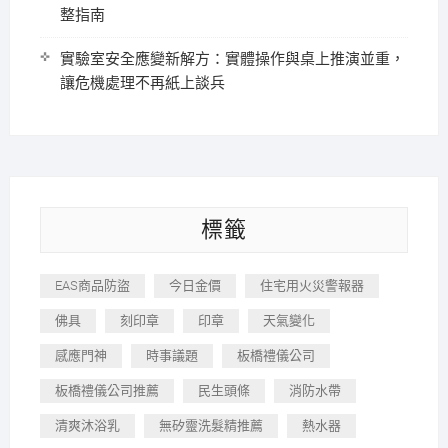
整指南
實驗室安全應變新解方：實體操作與桌上推演並重，
讓危機處理不再紙上談兵
標籤
EAS商品防盜
今日金價
住宅用火災警報器
佛具
刻印章
印章
天氣變化
感應門神
時事議題
板橋禮儀公司
板橋禮儀公司推薦
民生頭條
消防水帶
清爽沐浴乳
無矽靈洗髮精推薦
熱水器