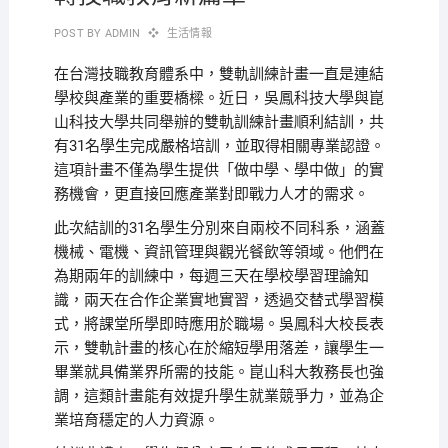
POST BY
ADMIN
生活情報
在台灣技職教育體系中，雙軌訓練計畫一直是連結
學校與產業的重要橋樑。近日，吳鳳科技大學與崑
山科技大學共同舉辦的雙軌訓練計畫順利結訓，共
有31名學生完成嚴格培訓，並取得相關專業認證。
這項計畫不僅為學生提供「做中學、學中做」的實
務機會，更直接回應產業對即戰力人才的需求。
此次結訓的31名學生分別來自兩校不同科系，涵蓋
機械、電機、資訊管理與觀光餐飲等領域。他們在
為期兩年的訓練中，每週三天在學校學習理論知
識，兩天在合作企業實地實習，透過交替式學習模
式，將課堂所學即時應用於職場。吳鳳科大校長表
示，雙軌計畫的核心在於縮短學用落差，讓學生一
畢業就具備業界所需的技能。崑山科大教務長也強
調，這類計畫能有效提升學生就業競爭力，並為企
業培育穩定的人力資源。