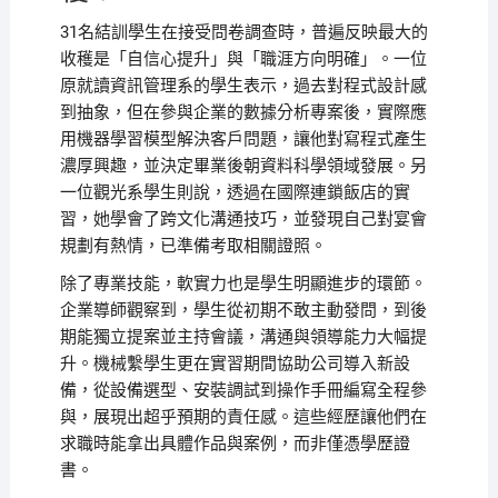
31名結訓學生在接受問卷調查時，普遍反映最大的
收穫是「自信心提升」與「職涯方向明確」。一位
原就讀資訊管理系的學生表示，過去對程式設計感
到抽象，但在參與企業的數據分析專案後，實際應
用機器學習模型解決客戶問題，讓他對寫程式產生
濃厚興趣，並決定畢業後朝資料科學領域發展。另
一位觀光系學生則說，透過在國際連鎖飯店的實
習，她學會了跨文化溝通技巧，並發現自己對宴會
規劃有熱情，已準備考取相關證照。
除了專業技能，軟實力也是學生明顯進步的環節。
企業導師觀察到，學生從初期不敢主動發問，到後
期能獨立提案並主持會議，溝通與領導能力大幅提
升。機械繫學生更在實習期間協助公司導入新設
備，從設備選型、安裝調試到操作手冊編寫全程參
與，展現出超乎預期的責任感。這些經歷讓他們在
求職時能拿出具體作品與案例，而非僅憑學歷證
書。