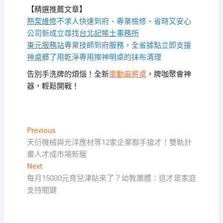
【精選推薦文章】
熱泵維修
不求人快速到府、專業檢修、省時又安心
公司新成立尋找
台北記帳士事務所
東元服務站
專業技師到府服務，全省據點立即支援
神桌
髒了用乾淨專用擦神明桌的抹布清理
告別手洗牌的煩惱！全新
電動麻將桌
，牌咖聚會神
器，輕鬆開戰！
文
Previous
Previous
post:
天衍機械與光洋應材等12家企業聯手搶才！雙軌計
章
畫人才成市場新寵
導
Next
Next
覽
post:
每月15000元育兒津貼來了？幼教團體：這才是家庭
支持關鍵