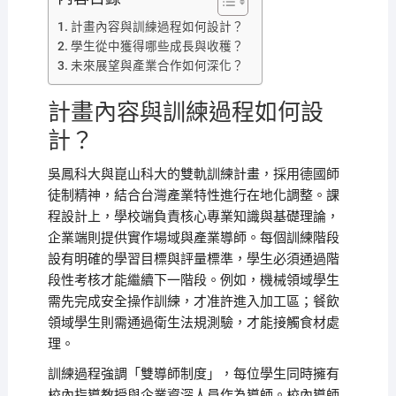
計畫內容與訓練過程如何設計？
學生從中獲得哪些成長與收穫？
未來展望與產業合作如何深化？
計畫內容與訓練過程如何設
計？
吳鳳科大與崑山科大的雙軌訓練計畫，採用德國師
徒制精神，結合台灣產業特性進行在地化調整。課
程設計上，學校端負責核心專業知識與基礎理論，
企業端則提供實作場域與產業導師。每個訓練階段
設有明確的學習目標與評量標準，學生必須通過階
段性考核才能繼續下一階段。例如，機械領域學生
需先完成安全操作訓練，才准許進入加工區；餐飲
領域學生則需通過衛生法規測驗，才能接觸食材處
理。
訓練過程強調「雙導師制度」，每位學生同時擁有
校內指導教授與企業資深人員作為導師。校內導師