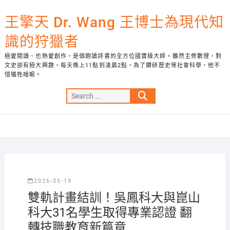
Skip
to
王擎天 Dr. Wang 王博士為現代知
content
識的狩獵者
極愛閱讀、也熱愛創作，是個飽讀詩書的全方位國寶級大師。雖然主修數理，對
文史卻有極大興趣，每天晚上11點到凌晨2點，為了鑽研歷史等社會科學，他不
惜犧牲睡眠。
Search
…
2026-05-19
雙軌計畫結訓！吳鳳科大與崑山
科大31名學生取得專業認證 翻
轉技職教育新篇章