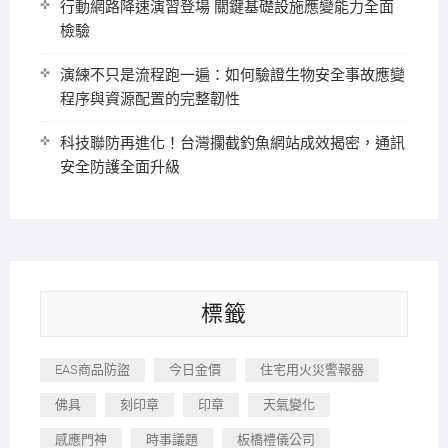
行動網路降速演習登場 關鍵基礎設施應變能力全面
檢驗
演練不只是流程跑一遍：如何驗證生物安全事故應變
程序與資源配置的完整韌性
科技聯防再進化！台灣攔截釣魚網站成效揭密，通訊
安全防護全面升級
標籤
EAS商品防盜
今日金價
住宅用火災警報器
佛具
刻印章
印章
天氣變化
感應門神
時事議題
板橋禮儀公司