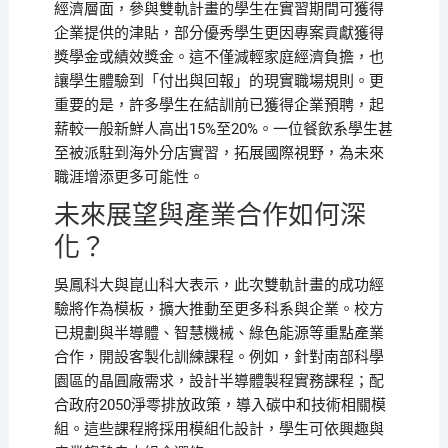
經濟層面，參與雙軌計畫的學生在實習期間可獲得
企業提供的津貼，部分優秀學生更因專案貢獻獲得
獎學金或績效獎金。這不僅減輕家庭經濟負擔，也
讓學生體驗到「付出與回報」的現實職場規則。更
重要的是，許多學生在結訓前已獲得企業預聘，起
薪較一般新鮮人高出15%至20%。一位餐飲系學生甚
至被派駐到海外分店實習，拓展國際視野，為未來
職涯增添更多可能性。
未來展望與產業合作如何深
化？
吳鳳科大與崑山科大表示，此次雙軌計畫的成功經
驗將作為模板，擴大推動至更多科系與企業。校方
已規劃與半導體、智慧機械、綠色能源等重點產業
合作，開設客製化訓練課程。例如，針對南部科學
園區的晶圓廠需求，設計半導體製程實務課程；配
合政府2050淨零排放政策，導入碳中和技術相關模
組。這些課程將採用模組化設計，學生可依興趣與