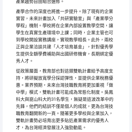
產業趨勢自由組合選修。
產學合作的深度也將進一步提升。除了現有的企業
實習，未來計畫加入「共研實驗室」與「產業學分
學程」機制。學校將在企業內部設置教學空間，讓
學生在真實生產環境中上課；同時，企業主管也可
到學校開設實務講座，實現教學相長。此外，兩校
正與企業洽談共建「人才培育基金」，針對優秀學
生提供全額學費補助與出國研修機會，長期綁定優
秀人才。
從政策層面，教育部也對這類雙軌計畫給予高度支
持，將研擬放寬學分採認彈性，並提供企業稅務優
惠。業界預期，未來台灣技職教育將更加重視「做
中學」模式，雙軌計畫可能成為常態化制度。吳鳳
科大與崑山科大的31名學生，無疑是這波改革中的
先鋒，他們的結訓不僅是個人的成就，更為台灣技
職教育翻開新的一頁。隨著更多學校與企業加入，
雙軌計畫勢必培育出更多貼近產業需求的優秀人
才，為台灣經濟發展注入強勁動能。