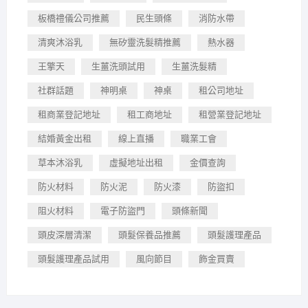
板橋禮儀公司推薦
民生頭條
消防水帶
清爽沐浴乳
無矽靈洗髮精推薦
熱水器
王擎天
生薑洗頭試用
生薑洗髮精
社群話題
神明桌
神桌
租公司地址
租商業登記地址
租工商地址
租營業登記地址
結婚黃金出租
線上直播
職業工會
草本沐浴乳
虛擬地址出租
金價查詢
防火材料
防火泥
防火漆
防盜扣
阻火材料
電子防盜門
頭條新聞
頭皮深層清潔
頭髮保養品推薦
頭髮護理產品
頭髮護理產品試用
風向節目
飾金買賣