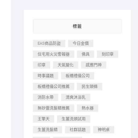
標籤
EAS商品防盜
今日金價
住宅用火災警報器
佛具
刻印章
印章
天氣變化
感應門神
時事議題
板橋禮儀公司
板橋禮儀公司推薦
民生頭條
消防水帶
清爽沐浴乳
無矽靈洗髮精推薦
熱水器
王擎天
生薑洗頭試用
生薑洗髮精
社群話題
神明桌