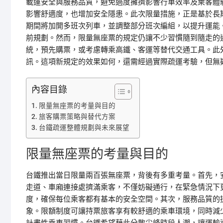
載運安全與服務品質，避免過度擁擠影響行車效率及乘客體
影響舒適度，也增加安全隱患。此次限量措施，正是基於長
期間將加開多班次列車，並調整部分班次編組，以提升運能
前規劃。然而，限量無座票的規定仍讓不少習慣隨到隨走的通
統，預先購票，或考慮轉乘高鐵、客運等替代交通工具。此
訊。這項新規定的效果如何，還需經過實際疏運考驗，但無
內容目錄
限量無座票的考量與目的
旅客購票策略與替代方案
台鐵疏運整體規劃與未來展望
限量無座票的考量與目的
台鐵推出當日限量兩百張無座票，背後有多重考量。首先，
走道、車廂連接處擠滿乘客，不僅妨礙通行，在緊急情況下
度，確保每位乘客都有基本的安全空間。其次，服務品質的
象。限額制度可讓持票旅客享有較舒適的乘車環境，同時減