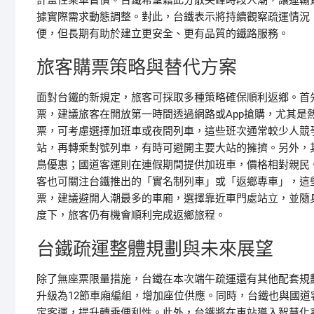
計畫性乘車習慣。台鐵希望藉此分散尖峰時段人潮，讓運輸
據實際需求動態調整。對此，台鐵表示將持續觀察疏運情況
便，但長期有助於建立更安全、更有品質的鐵路服務。
旅客購票策略與替代方案
面對台鐵的新規定，旅客可採取多種策略確保順利返鄉。首
票，建議旅客在開放第一時間透過網路或App搶購，尤其是
票，可考慮選擇加班車或夜間列車，這些班次通常較少人競
站，再轉乘對號列車，有時可避開主要大站的擁擠。另外，
鳥優惠；國道客運則在連假期間提供加班車，價格相對親民
客也可關注台鐵推出的「實名制列車」或「返鄉專車」，這
票，建議避開人潮最多的車廂，選擇靠近車門處站立，並隨
度下，旅客仍有機會順利完成返鄉旅程。
台鐵疏運整體規劃與未來展望
除了無座票限量措施，台鐵在本次端午疏運還有其他配套規
升級為12節車廂編組，增加座位供應。同時，台鐵也與國
定客運，提升轉乘便利性。此外，台鐵將在車站導入智慧化