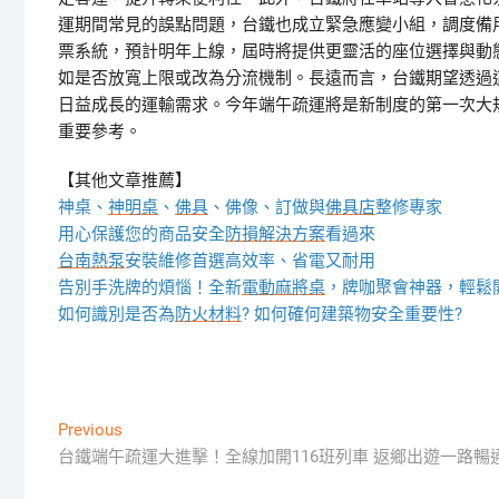
運期間常見的誤點問題，台鐵也成立緊急應變小組，調度備
票系統，預計明年上線，屆時將提供更靈活的座位選擇與動
如是否放寬上限或改為分流機制。長遠而言，台鐵期望透過
日益成長的運輸需求。今年端午疏運將是新制度的第一次大
重要參考。
【其他文章推薦】
神桌、
神明桌
、
佛具
、佛像、訂做與
佛具店
整修專家
用心保護您的商品安全
防損解決方案
看過來
台南熱泵
安裝維修首選高效率、省電又耐用
告別手洗牌的煩惱！全新
電動麻將桌
，牌咖聚會神器，輕鬆
如何識別是否為
防火材料
? 如何確何建築物安全重要性?
文
Previous
Previous
post:
台鐵端午疏運大進擊！全線加開116班列車 返鄉出遊一路暢
章