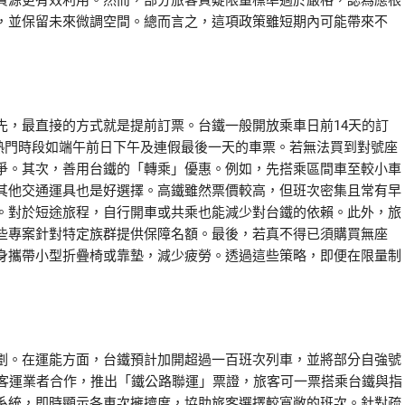
資源更有效利用。然而，部分旅客質疑限量標準過於嚴格，認為應根
，並保留未來微調空間。總而言之，這項政策雖短期內可能帶來不
先，最直接的方式就是提前訂票。台鐵一般開放乘車日前14天的訂
熱門時段如端午前日下午及連假最後一天的車票。若無法買到對號座
爭。其次，善用台鐵的「轉乘」優惠。例如，先搭乘區間車至較小車
其他交通運具也是好選擇。高鐵雖然票價較高，但班次密集且常有早
。對於短途旅程，自行開車或共乘也能減少對台鐵的依賴。此外，旅
些專案針對特定族群提供保障名額。最後，若真不得已須購買無座
身攜帶小型折疊椅或靠墊，減少疲勞。透過這些策略，即便在限量制
劃。在運能方面，台鐵預計加開超過一百班次列車，並將部分自強號
道客運業者合作，推出「鐵公路聯運」票證，旅客可一票搭乘台鐵與指
系統，即時顯示各車次擁擠度，協助旅客選擇較寬敞的班次。針對疏