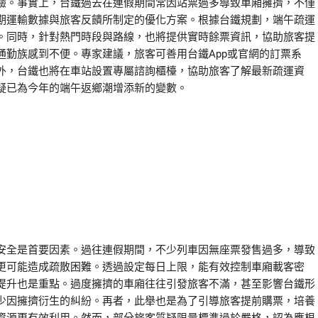
驗。事實上，台鐵過去在連假期間常因站票過多導致車廂擁擠，不僅
期運輸數據與旅客反饋所制定的優化方案。根據台鐵規劃，端午疏運
。同時，針對熱門時段與路線，也將提供實時餘票資訊，協助旅客提
勤族感到不便。專家建議，旅客可善用台鐵App或官網的訂票系
外，台鐵也將在車站設置專屬諮詢櫃檯，協助旅客了解最新疏運資
疑已為今年的端午返鄉潮增添新的變數。
安全是首要因素。過往連假期間，不少列車因無座票發售過多，導致
更可能造成疏散困難。透過設定每日上限，能有效控制車廂載客密
提升也是重點。過度擁擠的車廂往往引發旅客不滿，甚至影響台鐵形
少因擁擠衍生的糾紛。再者，此舉也是為了引導旅客提前購票，培養