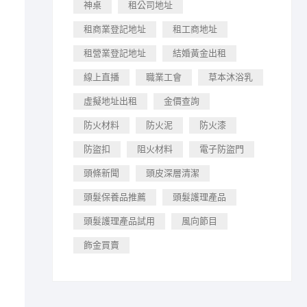
神桌
租公司地址
租商業登記地址
租工商地址
租營業登記地址
結婚黃金出租
線上直播
職業工會
草本沐浴乳
虛擬地址出租
金價查詢
防火材料
防火泥
防火漆
防盜扣
阻火材料
電子防盜門
頭條新聞
頭皮深層清潔
頭髮保養品推薦
頭髮護理產品
頭髮護理產品試用
風向節目
飾金買賣