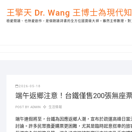
Skip
to
王擎天 Dr. Wang 王博士為現
content
極愛閱讀、也熱愛創作，是個飽讀詩書的全方位國寶級大師。雖然主修數理，對
2026-05-18
端午返鄉注意！台鐵僅售200張無座
POST BY
ADMIN
生活情報
端午連假將至，台鐵為因應返鄉人潮，宣布於疏運高峰日當
討論。許多民眾擔憂購票更困難，尤其是臨時起意搭車的旅