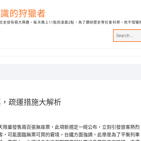
代知識的狩獵者
文史卻有極大興趣，每天晚上11點到凌晨2點，為了鑽研歷史等社會科學，他不惜犧
票，疏運措施大解析
天限量發售兩百張無座票，此項新規定一經公布，立刻引發旅客熱烈
客，可能面臨無票可買的窘境。台鐵方面強調，此舉是為了平衡列車