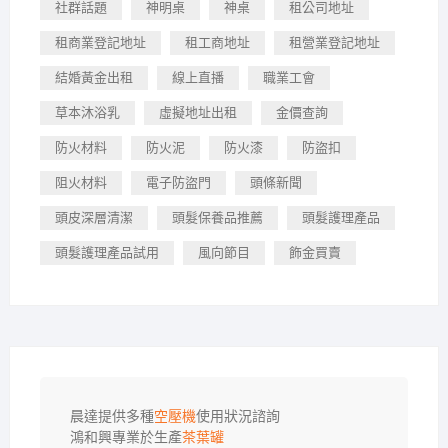
社群話題
神明桌
神桌
租公司地址
租商業登記地址
租工商地址
租營業登記地址
結婚黃金出租
線上直播
職業工會
草本沐浴乳
虛擬地址出租
金價查詢
防火材料
防火泥
防火漆
防盜扣
阻火材料
電子防盜門
頭條新聞
頭皮深層清潔
頭髮保養品推薦
頭髮護理產品
頭髮護理產品試用
風向節目
飾金買賣
晨達提供多種
空壓機
使用狀況諮詢

鴻和興專業於生產
茶葉罐