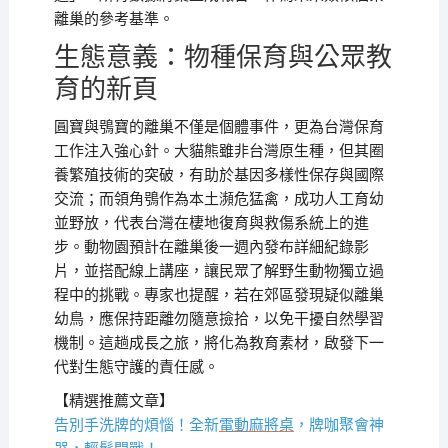
離巢的參考基準。
生態意義：物種保育與公眾教
育的新頁
圓寶與鴞寶的離巢不僅是個體事件，更為台灣保育
工作注入強心針。大貓熊雖非台灣原生種，但其圈
養繁殖技術的突破，有助於基因多樣性保存與國際
交流；而領角鴞作為本土瀕危猛禽，成功人工育幼
並野放，代表台灣在棲地復育與救傷系統上的進
步。動物園預計在離巢後一週內發布詳細紀錄影
片，並搭配線上講座，讓民眾了解野生動物獨立過
程中的挑戰。專家也提醒，若在郊區發現疑似離巢
幼鳥，應保持距離勿隨意撿拾，以免干擾自然學習
機制。這趟成長之旅，將化為教育素材，啟發下一
代對生態守護的責任感。
【精選推薦文章】
告別手洗牌的煩惱！全新
電動麻將桌
，牌咖聚會神