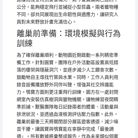
公分，能夠穩定飛行並捕捉小型昆蟲。兩者雖物種
不同，卻共同展現出生命韌性與適應力，讓研究人
員對未來野放計畫充滿信心。
離巢前準備：環境模擬與行為
訓練
為了確保離巢順利，動物園近期啟動一系列精密準
備工作。針對圓寶，團隊在戶外活動區設置高低錯
落的棲架與隱蔽洞穴，並逐步減少人工餵食次數，
鼓勵牠自主尋找竹葉與水果。同時，工作人員利用
錄音設備播放野外同伴叫聲，增強其社交辨識能
力。鴞寶方面則更注重飛行訓練，園方在一處封閉
網室內安裝仿真樹洞與獵物機關，讓牠練習夜間精
準抓捕。獸醫團隊每日記錄兩者的體重、活動量與
排泄狀況，並透過血液檢測評估壓力指數。此外，
離巢前最後三天將關閉部分展區遊客通道，減少噪
音干擾，讓圓寶與鴞寶能在寧靜中完成「最後調
適」。所有數據將彙整成報告，作為未來類似個案