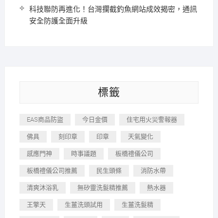
科技聯防再進化！台灣攔截釣魚網站成效揭密，通訊
安全防護全面升級
標籤
EAS商品防盜
今日金價
住宅用火災警報器
佛具
刻印章
印章
天氣變化
感應門神
時事議題
板橋禮儀公司
板橋禮儀公司推薦
民生頭條
消防水帶
清爽沐浴乳
無矽靈洗髮精推薦
熱水器
王擎天
生薑洗頭試用
生薑洗髮精