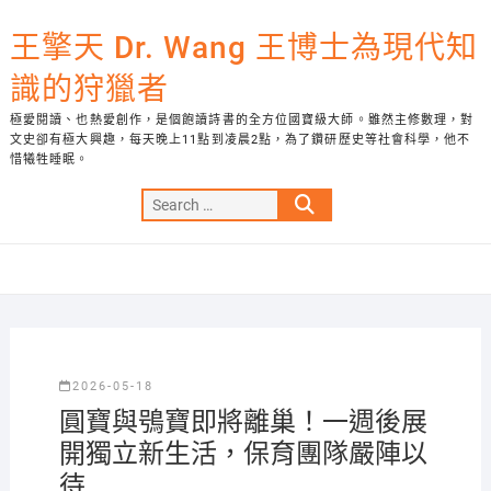
Skip
to
王擎天 Dr. Wang 王博士為現代知
content
識的狩獵者
極愛閱讀、也熱愛創作，是個飽讀詩書的全方位國寶級大師。雖然主修數理，對
文史卻有極大興趣，每天晚上11點到凌晨2點，為了鑽研歷史等社會科學，他不
惜犧牲睡眠。
Search
…
2026-05-18
圓寶與鴞寶即將離巢！一週後展
開獨立新生活，保育團隊嚴陣以
待