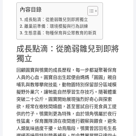
內容目錄
成長點滴：從脆弱雛兒到即將獨立
離巢前準備：環境模擬與行為訓練
生態意義：物種保育與公眾教育的新頁
成長點滴：從脆弱雛兒到即將
獨立
回顧圓寶與鴞寶的成長歷程，每一步都凝聚著保育
人員的心血。圓寶自出生起便由媽媽「圓圓」親自
哺乳與教導攀爬技能，動物園特別保留部分區域模
擬野外巢穴，讓牠能自然學習生存技巧。隨著體重
突破二十公斤，圓寶開始展現強烈好奇心與探索
欲，經常在樹枝間嬉戲，甚至嘗試自行覓食員工提
供的竹子。鴞寶則更為特殊，由於領角鴞屬於夜行
性猛禽，保育團隊須在夜間進行觀察與餵食，避免
人類氣味過度干擾。幼鳥階段，鴞寶曾因羽毛生長
遲緩而接受特別營養補充，如今雙翼展開已達四十