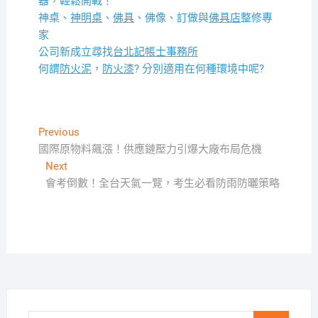
器，輕鬆開戰！
神桌、
神明桌
、
佛具
、佛像、訂做與
佛具店
整修專
家
公司新成立尋找
台北記帳士事務所
何謂
防火泥
，
防火漆
? 分別適用在何種環境中呢?
文
Previous
Previous
post:
國際原物料飆漲！供應鏈壓力引爆大廠布局危機
章
Next
Next
導
post:
會考倒數！全台天氣一覽，考生必看防雨防曬策略
覽