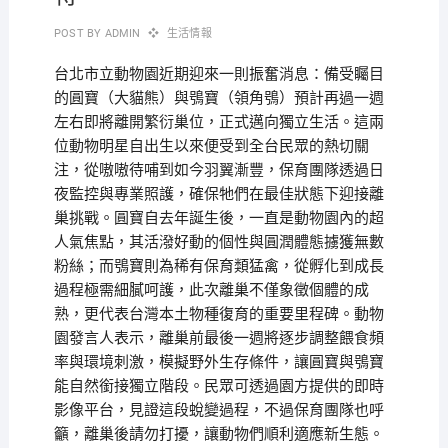
POST BY
ADMIN
生活情報
台北市立動物園近期迎來一則振奮消息：備受矚目
的圓寶（大貓熊）與鴞寶（領角鴞）預計再過一週
左右即將離開繁衍巢位，正式邁向獨立生活。這兩
位動物明星自出生以來便受到全台民眾的熱切關
注，從嗷嗷待哺到如今羽翼漸豐，保育團隊透過日
夜監控與專業照護，確保牠們在最佳狀態下迎接離
巢挑戰。圓寶自去年誕生後，一直是動物園內的超
人氣焦點，其活潑好動的個性與圓潤體態擄獲無數
粉絲；而鴞寶則為稀有保育類猛禽，從孵化到成長
過程極需細膩呵護，此次離巢不僅象徵個體的成
熟，更代表台灣本土物種復育的重要里程碑。動物
園發言人表示，離巢前最後一週將逐步調整餵食頻
率與環境刺激，模擬野外生存條件，讓圓寶與鴞寶
能自然銜接獨立階段。民眾可透過園方提供的即時
影像平台，見證這段蛻變過程，不過保育團隊也呼
籲，離巢後請勿打擾，讓動物們順利適應新生態。