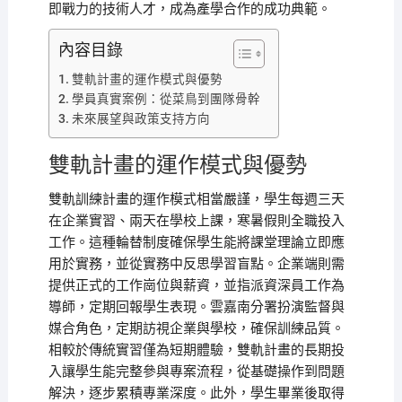
即戰力的技術人才，成為產學合作的成功典範。
內容目錄
雙軌計畫的運作模式與優勢
學員真實案例：從菜鳥到團隊骨幹
未來展望與政策支持方向
雙軌計畫的運作模式與優勢
雙軌訓練計畫的運作模式相當嚴謹，學生每週三天
在企業實習、兩天在學校上課，寒暑假則全職投入
工作。這種輪替制度確保學生能將課堂理論立即應
用於實務，並從實務中反思學習盲點。企業端則需
提供正式的工作崗位與薪資，並指派資深員工作為
導師，定期回報學生表現。雲嘉南分署扮演監督與
媒合角色，定期訪視企業與學校，確保訓練品質。
相較於傳統實習僅為短期體驗，雙軌計畫的長期投
入讓學生能完整參與專案流程，從基礎操作到問題
解決，逐步累積專業深度。此外，學生畢業後取得