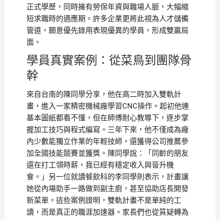
正式學歷，同時擁有勞保年資與職場人脈，大幅縮
短求職時的適應期。許多企業更將此視為人才儲備
管道，願意優先錄用表現優異的學員，形成雙贏局
面。
學員真實案例：從菜鳥到團隊骨
幹
來自台南的陳同學分享，他在高二時加入雙軌計
畫，進入一家精密機械廠學習CNC操作。起初他連
基本圖紙都看不懂，但在師傅耐心教導下，逐步掌
握加工技巧與程式編寫。三年下來，他不僅成為廠
內少數能獨立作業的年輕技師，還獲得公司推薦參
加全國技能競賽並獲獎。陳同學說：「同齡的朋友
還在打工領時薪，我已經有穩定收入與晉升機
會。」另一位就讀餐飲科的李同學則表示，計畫讓
她從內場助手一路做到副主廚，甚至協助店長開發
新菜單。這些案例證明，雙軌計畫不是單純的工
讀，而是真正的職涯加速器。家長們也從質疑轉為