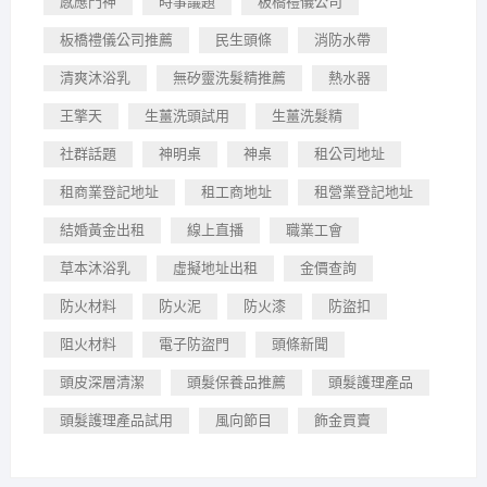
感應門神
時事議題
板橋禮儀公司
板橋禮儀公司推薦
民生頭條
消防水帶
清爽沐浴乳
無矽靈洗髮精推薦
熱水器
王擎天
生薑洗頭試用
生薑洗髮精
社群話題
神明桌
神桌
租公司地址
租商業登記地址
租工商地址
租營業登記地址
結婚黃金出租
線上直播
職業工會
草本沐浴乳
虛擬地址出租
金價查詢
防火材料
防火泥
防火漆
防盜扣
阻火材料
電子防盜門
頭條新聞
頭皮深層清潔
頭髮保養品推薦
頭髮護理產品
頭髮護理產品試用
風向節目
飾金買賣