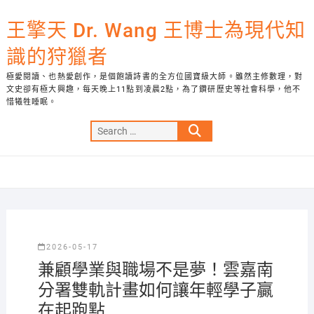
Skip
to
王擎天 Dr. Wang 王博士為現代知
content
識的狩獵者
極愛閱讀、也熱愛創作，是個飽讀詩書的全方位國寶級大師。雖然主修數理，對
文史卻有極大興趣，每天晚上11點到凌晨2點，為了鑽研歷史等社會科學，他不
惜犧牲睡眠。
Search
…
2026-05-17
兼顧學業與職場不是夢！雲嘉南
分署雙軌計畫如何讓年輕學子贏
在起跑點