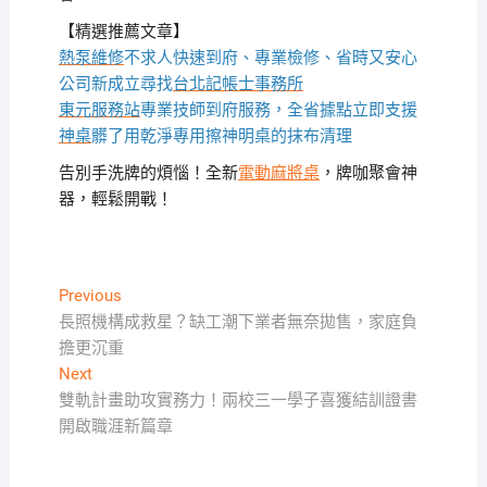
【精選推薦文章】
熱泵維修
不求人快速到府、專業檢修、省時又安心
公司新成立尋找
台北記帳士事務所
東元服務站
專業技師到府服務，全省據點立即支援
神桌
髒了用乾淨專用擦神明桌的抹布清理
告別手洗牌的煩惱！全新
電動麻將桌
，牌咖聚會神
器，輕鬆開戰！
文
Previous
Previous
post:
長照機構成救星？缺工潮下業者無奈拋售，家庭負
章
擔更沉重
導
Next
Next
覽
post:
雙軌計畫助攻實務力！兩校三一學子喜獲結訓證書
開啟職涯新篇章