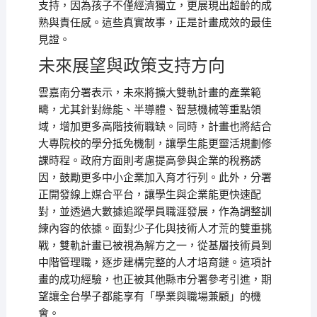
支持，因為孩子不僅經濟獨立，更展現出超齡的成
熟與責任感。這些真實故事，正是計畫成效的最佳
見證。
未來展望與政策支持方向
雲嘉南分署表示，未來將擴大雙軌計畫的產業範
疇，尤其針對綠能、半導體、智慧機械等重點領
域，增加更多高階技術職缺。同時，計畫也將結合
大專院校的學分抵免機制，讓學生能更靈活規劃修
課時程。政府方面則考慮提高參與企業的稅務誘
因，鼓勵更多中小企業加入育才行列。此外，分署
正開發線上媒合平台，讓學生與企業能更快速配
對，並透過大數據追蹤學員職涯發展，作為調整訓
練內容的依據。面對少子化與技術人才荒的雙重挑
戰，雙軌計畫已被視為解方之一，從基層技術員到
中階管理職，逐步建構完整的人才培育鏈。這項計
畫的成功經驗，也正被其他縣市分署參考引進，期
望讓全台學子都能享有「學業與職場兼顧」的機
會。