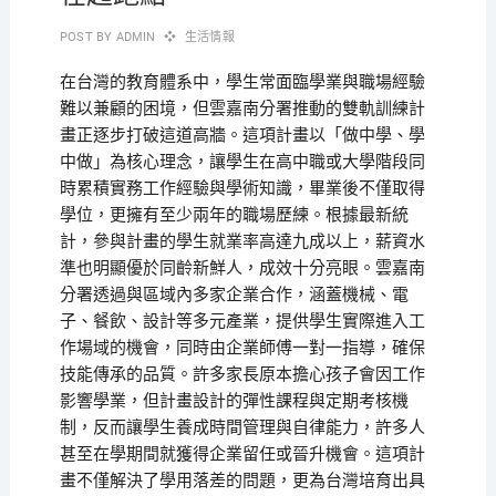
POST BY
ADMIN
生活情報
在台灣的教育體系中，學生常面臨學業與職場經驗
難以兼顧的困境，但雲嘉南分署推動的雙軌訓練計
畫正逐步打破這道高牆。這項計畫以「做中學、學
中做」為核心理念，讓學生在高中職或大學階段同
時累積實務工作經驗與學術知識，畢業後不僅取得
學位，更擁有至少兩年的職場歷練。根據最新統
計，參與計畫的學生就業率高達九成以上，薪資水
準也明顯優於同齡新鮮人，成效十分亮眼。雲嘉南
分署透過與區域內多家企業合作，涵蓋機械、電
子、餐飲、設計等多元產業，提供學生實際進入工
作場域的機會，同時由企業師傅一對一指導，確保
技能傳承的品質。許多家長原本擔心孩子會因工作
影響學業，但計畫設計的彈性課程與定期考核機
制，反而讓學生養成時間管理與自律能力，許多人
甚至在學期間就獲得企業留任或晉升機會。這項計
畫不僅解決了學用落差的問題，更為台灣培育出具