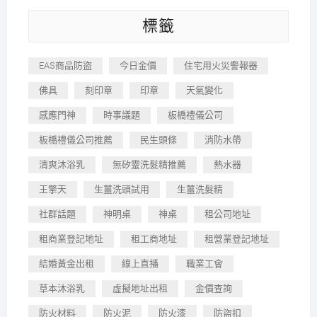
標籤
EAS商品防盜
今日金價
住宅用火災警報器
佛具
刻印章
印章
天氣變化
感應門神
時事議題
板橋禮儀公司
板橋禮儀公司推薦
民生頭條
消防水帶
清爽沐浴乳
無矽靈洗髮精推薦
熱水器
王擎天
生薑洗頭試用
生薑洗髮精
社群話題
神明桌
神桌
租公司地址
租商業登記地址
租工商地址
租營業登記地址
結婚黃金出租
線上直播
職業工會
草本沐浴乳
虛擬地址出租
金價查詢
防火材料
防火泥
防火漆
防盜扣