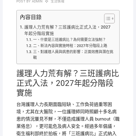
POST BY
ADMIN
生活情報
內容目錄
護理人力荒有解？三班護病比正式入法，2027
年起分階段實施
一、什麼是三班護病比？為何需要立法強制？
二、新法內容與實施時程：2027年分階段上路
三、對護理人員與病患的影響：正面效應與潛在挑
戰
護理人力荒有解？三班護病比
正式入法，2027年起分階段
實施
台灣護理人力長期面臨短缺、工作負荷過重等困
境，尤其在大醫院，一位護理師同時照顧十多名病
患的情況屢見不鮮，不僅造成護理人員 burnout（職
業倦怠），更可能危及病人安全。經過多年倡議，
衛生福利部終於拍板，將「三班護病比」正式納入