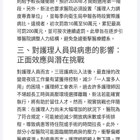
則給予較長緩衝期，預計2030年才開始適用第一階
段。另外，新法也要求醫院必須設置「護理人力調
度專責單位」，並每季向衛生局申報各時段實際護
病比。違規者，初次罰款10萬至50萬元，累犯最高
可罰200萬元，並可按次連續處罰。此舉旨在逐步引
導醫院調整人力結構，避免急遽衝擊醫療體系。
三、對護理人員與病患的影響：
正面效應與潛在挑戰
對護理人員而言，三班護病比入法後，最直接的改
變是夜班工作量有望獲得控制，減少「一人當多人
用」的困境。護理師工會表示，過去許多護理師因
不堪超長工時與高壓環境選擇離職，新法若能確實
執行，將有助於留住人才。然而，現實挑戰也伴隨
而來：在護理人力尚未大幅增加的狀況下，醫院為
了符合規定，可能被迫減少開放病床數或手術排
程，導致病患等待住院或手術的時間拉長。此外，
部分小型醫院可能面臨關閉病房的壓力，衝擊偏鄉
醫療資源。對病患而言，護理師照顧人數下降，理