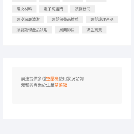
阻火材料
電子防盜門
頭條新聞
頭皮深層清潔
頭髮保養品推薦
頭髮護理產品
頭髮護理產品試用
風向節目
飾金買賣
晨達提供多種
空壓機
使用狀況諮詢

鴻和興專業於生產
茶葉罐