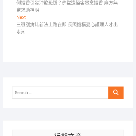
post:
倒插香引發沖煞恐慌？佛堂遭怪客惡意插香 廟方無
章
奈求助神明
導
Next
Next
覽
post:
三班護病比新法上路在即 長照機構憂心護理人才出
走潮
Search
…