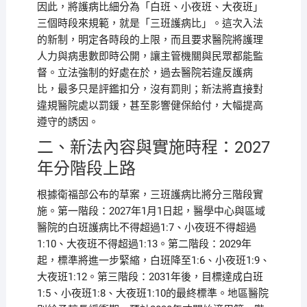
因此，將護病比細分為「白班、小夜班、大夜班」
三個時段來規範，就是「三班護病比」。這次入法
的新制，明定各時段的上限，而且要求醫院將護理
人力與病患數即時公開，讓主管機關與民眾都能監
督。立法強制的好處在於，過去醫院若違反護病
比，最多只是評鑑扣分，沒有罰則；新法將直接對
違規醫院處以罰鍰，甚至影響健保給付，大幅提高
遵守的誘因。
二、新法內容與實施時程：2027
年分階段上路
根據衛福部公布的草案，三班護病比將分三階段實
施。第一階段：2027年1月1日起，醫學中心與區域
醫院的白班護病比不得超過1:7、小夜班不得超過
1:10、大夜班不得超過1:13。第二階段：2029年
起，標準將進一步緊縮，白班降至1:6、小夜班1:9、
大夜班1:12。第三階段：2031年後，目標達成白班
1:5、小夜班1:8、大夜班1:10的最終標準。地區醫院