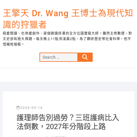
Skip
to
王擎天 Dr. Wang 王博士為現代知
content
識的狩獵者
極愛閱讀、也熱愛創作，是個飽讀詩書的全方位國寶級大師。雖然主修數理，對
文史卻有極大興趣，每天晚上11點到凌晨2點，為了鑽研歷史等社會科學，他不
惜犧牲睡眠。
Search
…
2026-05-16
護理師告別過勞？三班護病比入
法倒數，2027年分階段上路