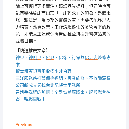
論上可獲得更多關注，照護品質提升；但同時也可
能因醫院縮床而出現「一床難求」的現象。整體來
說，新法是一場長期的醫療改革，需要搭配護理人
力培育、薪資改善、工作環境優化等多管齊下的政
策，才能真正達成保障勞動權益與提升醫療品質的
雙贏目標。
【精選推薦文章】
神桌、
神明桌
、
佛具
、佛像、訂做與
佛具店
整修專
家
資本額簽證費用
收多少才合理
三洋服務站
推薦價格透明、專業維修、不收隱藏費
公司新成立尋找
台北記帳士事務所
告別手洗牌的煩惱！全新
電動麻將桌
，牌咖聚會神
器，輕鬆開戰！
文
Previous
Previous