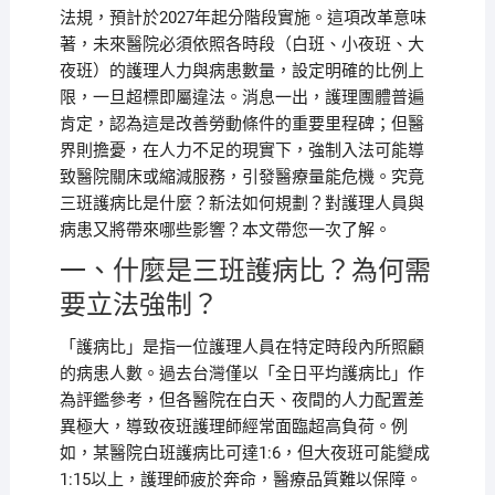
法規，預計於2027年起分階段實施。這項改革意味
著，未來醫院必須依照各時段（白班、小夜班、大
夜班）的護理人力與病患數量，設定明確的比例上
限，一旦超標即屬違法。消息一出，護理團體普遍
肯定，認為這是改善勞動條件的重要里程碑；但醫
界則擔憂，在人力不足的現實下，強制入法可能導
致醫院關床或縮減服務，引發醫療量能危機。究竟
三班護病比是什麼？新法如何規劃？對護理人員與
病患又將帶來哪些影響？本文帶您一次了解。
一、什麼是三班護病比？為何需
要立法強制？
「護病比」是指一位護理人員在特定時段內所照顧
的病患人數。過去台灣僅以「全日平均護病比」作
為評鑑參考，但各醫院在白天、夜間的人力配置差
異極大，導致夜班護理師經常面臨超高負荷。例
如，某醫院白班護病比可達1:6，但大夜班可能變成
1:15以上，護理師疲於奔命，醫療品質難以保障。