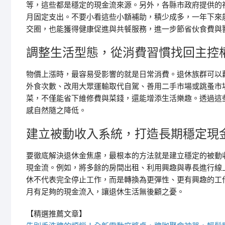
等，這些都是穩定的現金流來源。另外，各縣市政府提供的
月固定支出。不要小看這些小額補助，積少成多，一年下來
交圈，也能獲得健康促進與共餐服務，進一步節省伙食費與
調整生活型態，從消費習慣找回主控
物價上漲時，最容易受影響的就是日常消費。退休族群可以
外食次數、改用大眾運輸取代自駕、善用二手市場或跳蚤市場
菜，不僅能省下維修費與菜錢，還能增添生活樂趣。透過這
感自然隨之降低。
建立被動收入系統，打造長期穩定現
要徹底解決退休金焦慮，最根本的方法就是建立穩定的被動
現金流。例如，將多餘的房間出租、利用興趣與專長進行線上
休不代表完全停止工作，而是轉換為更彈性、更有興趣的工
月有足夠的現金流入，讓退休生活無後顧之憂。
【精選推薦文章】