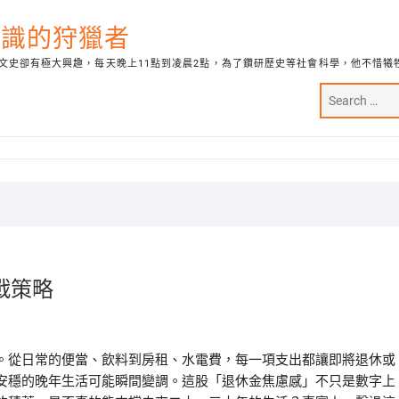
代知識的狩獵者
文史卻有極大興趣，每天晚上11點到凌晨2點，為了鑽研歷史等社會科學，他不惜犧
戰策略
。從日常的便當、飲料到房租、水電費，每一項支出都讓即將退休或
安穩的晚年生活可能瞬間變調。這股「退休金焦慮感」不只是數字上