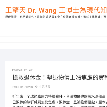
Skip
to
王擎天 Dr. Wang 王博士為現
content
極愛閱讀、也熱愛創作，是個飽讀詩書的全方位國寶級大師。雖然主修數理，對
2026-04-29
搶救退休金！擊退物價上漲焦慮的實
POST BY
ADMIN
生活情報
近年來，全球通膨壓力持續攀升，台灣物價也跟著水漲船高
已退休的族群感到無比焦慮。退休金一旦被物價侵蝕，原本