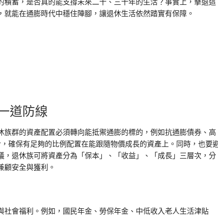
的積蓄，是否真的能支撐未來二十、三十年的生活？事實上，擊退這
，就能在通膨時代中穩住陣腳，讓退休生活依然踏實有保障。
一道防線
休族群的資產配置必須轉向能抵禦通膨的標的，例如抗通膨債券、高
組合，確保有足夠的比例配置在能跟隨物價成長的資產上。同時，也要
議，退休族可將資產分為「保本」、「收益」、「成長」三層次，分
兼顧安全與獲利。
與社會福利。例如，國民年金、勞保年金、中低收入老人生活津貼