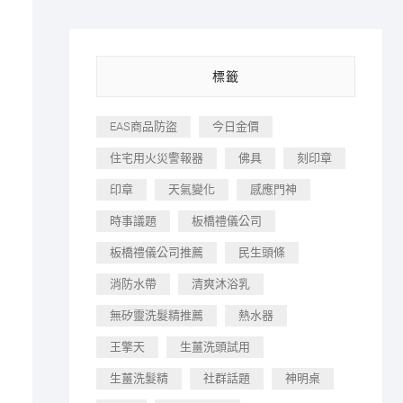
標籤
EAS商品防盜
今日金價
住宅用火災警報器
佛具
刻印章
印章
天氣變化
感應門神
時事議題
板橋禮儀公司
板橋禮儀公司推薦
民生頭條
消防水帶
清爽沐浴乳
無矽靈洗髮精推薦
熱水器
王擎天
生薑洗頭試用
生薑洗髮精
社群話題
神明桌