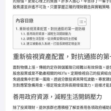
的煩惱，更是心理上的負擔。許多人擔心，辛苦存了一輩子
股焦慮並非遙不可及，只要掌握正確的理財觀念與實戰策略
內容目錄
重新檢視資產配置，對抗通膨的第一道防線
善用政府資源，減輕生活開銷壓力
調整生活型態，從消費習慣找回主控權
建立被動收入系統，打造長期穩定現金流
重新檢視資產配置，對抗通膨的第
面對物價上漲，傳統的定存與儲蓄險已經難以有效保值。退
股息股票或是不動產相關的REITs。定期檢視自己的投資
免過度集中於單一風險，透過分散投資來降低波動。專家建
別對應緊急備用金、穩定現金流與長期增值潛力，這樣才能
善用政府資源，減輕生活開銷壓力
除了投資理財，退休族群也應積極了解並善用各項政府補助