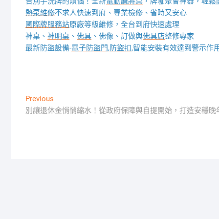
告別手洗牌的煩惱！全新
電動麻將桌
，牌咖聚會神器，輕鬆
熱泵維修
不求人快速到府、專業檢修、省時又安心
國際牌服務站
原廠等級維修，全台到府快速處理
神桌、
神明桌
、
佛具
、佛像、訂做與
佛具店
整修專家
最新防盜設備-
電子防盜門
,
防盜扣
,智能安裝有效達到警示作
文
Previous
Previous
post:
別讓退休金悄悄縮水！從政府保障與自提開始，打造安穩晚
章
導
覽