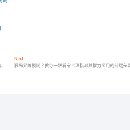
開戰！
用
Next
Next
post:
年
職場界線模糊？教你一眼看穿合理指派與權力濫用的關鍵差