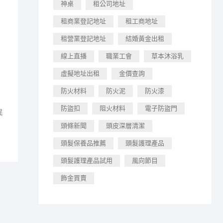
神桌
租公司地址
租商業登記地址
租工商地址
租營業登記地址
結婚黃金出租
線上直播
職業工會
草本沐浴乳
虛擬地址出租
金價查詢
防火材料
防火泥
防火漆
防盜扣
阻火材料
電子防盜門
異
頭條新聞
頭皮深層清潔
頭髮保養品推薦
頭髮護理產品
頭髮護理產品試用
風向節目
飾金買賣