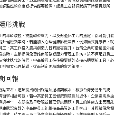
或腰椎間盤突出，這些問題若拖延處理，常導致長期請假或甚至離
如調整座椅高度或提供護腰設備，讓員工在舒適狀態下持續貢獻所
隱形挑戰
上的年齡歧視、技能轉型壓力，以及對退休生活的焦慮，都可能引發
提升健檢頻率時，若能加入心理健康篩檢量表，例如簡式健康表，就
員工，其工作投入度與創造力皆有顯著提升。台灣企業可借鏡國外經
偏高時，主動提供免費諮商服務或壓力管理工作坊。這不僅是對員工
技快速迭代的時代，中高齡員工往往需要額外支持來適應新工具，心
工則需要心理輔導，從而制定更精準的留才策略。
期回報
觀點來看，這項投資的回報遠超過初期成本。根據台灣勞動部的統
濟衝擊相當可觀。若中高齡員工因健康問題提前退休，企業還需承擔
透過半年一次健檢及早發現並管理健康問題，員工的醫療支出反而能
健康狀況良好的中高齡員工能維持高品質的工作輸出，其經驗傳承價
此模式，結果顯示員工滿意度提升超過兩成，而離職率則下降近一