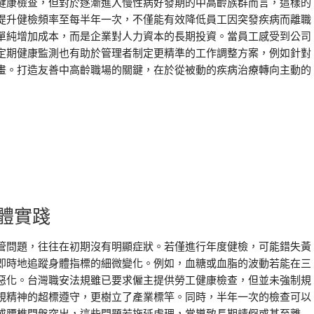
健康檢查，但對於逐漸進入慢性病好發期的中高齡族群而言，這樣的
提升健檢頻率至每半年一次，不僅能有效降低員工因突發疾病而離職
單純增加成本，而是企業對人力資本的長期投資。當員工感受到公司
定期健康監測也有助於管理者制定更精準的工作調整方案，例如針對
畫。打造友善中高齡職場的關鍵，在於從被動的疾病治療轉向主動的
體實踐
管問題，往往在初期沒有明顯症狀。若僅進行年度健檢，可能錯失黃
即時地追蹤身體指標的細微變化。例如，血糖或血脂的波動若能在三
惡化。台灣職安法規雖已要求僱主提供勞工健康檢查，但並未強制規
規精神的超標遵守，更樹立了產業標竿。同時，半年一次的檢查可以