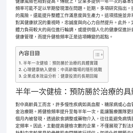
健康風險也相對提高。傳統上，企業多提供一年一次的基本
頻率可能不足以早期發現潛在問題。近期，多項研究指出，
的風險，還能提升整體工作滿意度與生產力。這項措施並非
對其健康狀況的重視時，忠誠度與向心力自然提升。此外，
體力負荷較大的崗位進行輪調，或提供個人化的健康促進計
健康管理，而提升健檢頻率正是這項轉變的起點。
內容目錄
半年一次健檢：預防勝於治療的具體實踐
心理健康納入健檢：中高齡職場的隱形挑戰
企業成本效益分析：健康投資的長期回報
半年一次健檢：預防勝於治療的具
對中高齡員工而言，許多慢性疾病如高血壓、糖尿病或心血
金治療期。將健檢頻率提升至每半年一次，能讓醫療團隊更
個月內被發現，透過飲食調整或藥物介入，往往能避免病情
定頻率。因此，主動提高健檢次數的企業，不僅展現了對法