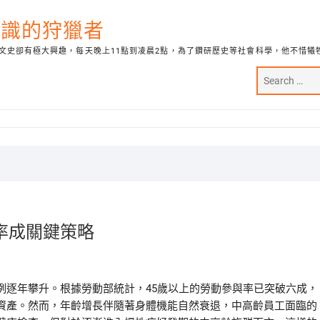
代知識的狩獵者
文史卻有極大興趣，每天晚上11點到凌晨2點，為了鑽研歷史等社會科學，他不惜犧
率成關鍵策略
例逐年攀升。根據勞動部統計，45歲以上的勞動參與率已突破六成，
資產。然而，年齡增長伴隨著身體機能自然衰退，中高齡員工面臨的