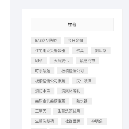
標籤
EAS商品防盜
今日金價
住宅用火災警報器
佛具
刻印章
印章
天氣變化
感應門神
時事議題
板橋禮儀公司
板橋禮儀公司推薦
民生頭條
消防水帶
清爽沐浴乳
無矽靈洗髮精推薦
熱水器
王擎天
生薑洗頭試用
生薑洗髮精
社群話題
神明桌