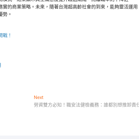
務實的商業策略。未來，隨著台灣超高齡社會的到來，能夠靈活運用
優勢。
開戰！
用
Next
Next
post:
勞資雙方必知！職安法健檢義務：誰都別想推卸責