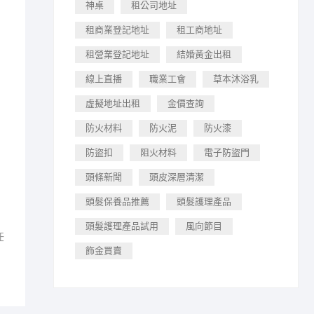
神桌
租公司地址
租商業登記地址
租工商地址
租營業登記地址
結婚黃金出租
線上直播
職業工會
草本沐浴乳
虛擬地址出租
金價查詢
防火材料
防火泥
防火漆
防盜扣
阻火材料
電子防盜門
頭條新聞
頭皮深層清潔
頭髮保養品推薦
頭髮護理產品
頭髮護理產品試用
風向節目
任
飾金買賣