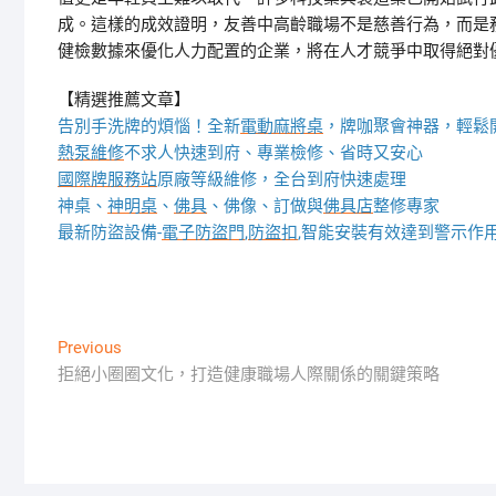
成。這樣的成效證明，友善中高齡職場不是慈善行為，而是
健檢數據來優化人力配置的企業，將在人才競爭中取得絕對
【精選推薦文章】
告別手洗牌的煩惱！全新
電動麻將桌
，牌咖聚會神器，輕鬆
熱泵維修
不求人快速到府、專業檢修、省時又安心
國際牌服務站
原廠等級維修，全台到府快速處理
神桌、
神明桌
、
佛具
、佛像、訂做與
佛具店
整修專家
最新防盜設備-
電子防盜門
,
防盜扣
,智能安裝有效達到警示作
文
Previous
Previous
post:
拒絕小圈圈文化，打造健康職場人際關係的關鍵策略
章
導
覽