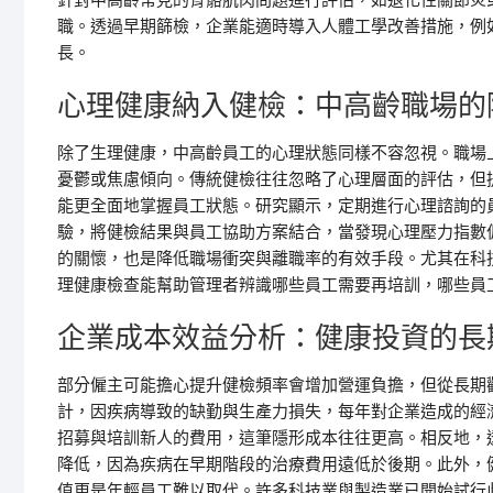
針對中高齡常見的骨骼肌肉問題進行評估，如退化性關節炎
職。透過早期篩檢，企業能適時導入人體工學改善措施，例
長。
心理健康納入健檢：中高齡職場的
除了生理健康，中高齡員工的心理狀態同樣不容忽視。職場
憂鬱或焦慮傾向。傳統健檢往往忽略了心理層面的評估，但
能更全面地掌握員工狀態。研究顯示，定期進行心理諮詢的
驗，將健檢結果與員工協助方案結合，當發現心理壓力指數
的關懷，也是降低職場衝突與離職率的有效手段。尤其在科
理健康檢查能幫助管理者辨識哪些員工需要再培訓，哪些員
企業成本效益分析：健康投資的長
部分僱主可能擔心提升健檢頻率會增加營運負擔，但從長期
計，因疾病導致的缺勤與生產力損失，每年對企業造成的經
招募與培訓新人的費用，這筆隱形成本往往更高。相反地，
降低，因為疾病在早期階段的治療費用遠低於後期。此外，
值更是年輕員工難以取代。許多科技業與製造業已開始試行