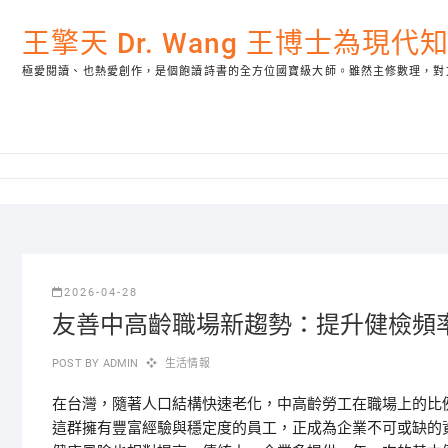
Skip
to
王擎天 Dr. Wang 王博士為現
content
極愛閱讀、也熱愛創作，是個飽讀詩書的全方位國寶級大師。雖然主修數理，對
2026-04-28
友善中高齡職場新趨勢：提升健檢頻
POST BY
ADMIN
生活情報
在台灣，隨著人口結構快速老化，中高齡勞工在職場上的比
這群擁有豐富經驗與穩定度的員工，正成為企業不可或缺的