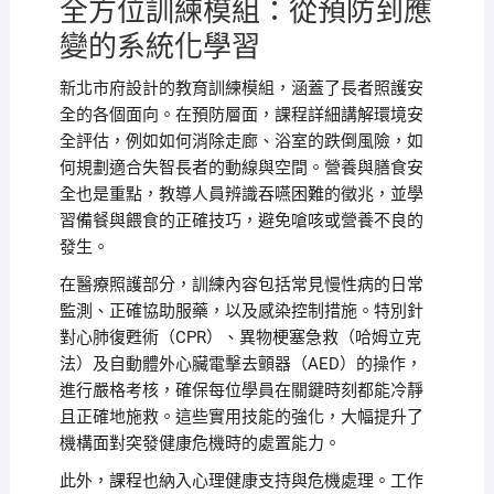
全方位訓練模組：從預防到應
變的系統化學習
新北市府設計的教育訓練模組，涵蓋了長者照護安
全的各個面向。在預防層面，課程詳細講解環境安
全評估，例如如何消除走廊、浴室的跌倒風險，如
何規劃適合失智長者的動線與空間。營養與膳食安
全也是重點，教導人員辨識吞嚥困難的徵兆，並學
習備餐與餵食的正確技巧，避免嗆咳或營養不良的
發生。
在醫療照護部分，訓練內容包括常見慢性病的日常
監測、正確協助服藥，以及感染控制措施。特別針
對心肺復甦術（CPR）、異物梗塞急救（哈姆立克
法）及自動體外心臟電擊去顫器（AED）的操作，
進行嚴格考核，確保每位學員在關鍵時刻都能冷靜
且正確地施救。這些實用技能的強化，大幅提升了
機構面對突發健康危機時的處置能力。
此外，課程也納入心理健康支持與危機處理。工作