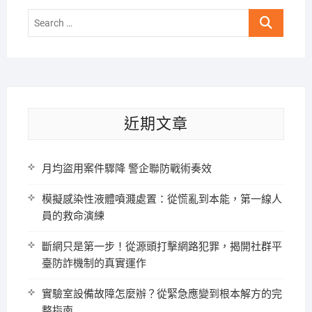
Search
…
近期文章
月均盜用案件驟降 警企聯防戰術奏效
模擬感染性液體噴濺處置：從慌亂到本能，第一線人
員的救命演練
斷網只是第一步！從源頭打擊網路犯罪，揭開社群平
臺防詐機制的真實運作
實驗室設備故障怎麼辦？從緊急應變到根本解方的完
整指南