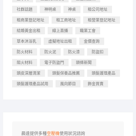
社群話題
神明桌
神桌
租公司地址
租商業登記地址
租工商地址
租營業登記地址
結婚黃金出租
線上直播
職業工會
草本沐浴乳
虛擬地址出租
金價查詢
防火材料
防火泥
防火漆
防盜扣
阻火材料
電子防盜門
頭條新聞
頭皮深層清潔
頭髮保養品推薦
頭髮護理產品
頭髮護理產品試用
風向節目
飾金買賣
晨達提供多種
空壓機
使用狀況諮詢
