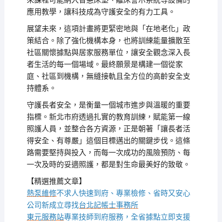
來課程可能納入智慧床墊、離床警示系統等設備的
應用教學，讓科技成為守護安全的有力工具。
展望未來，這項計畫將更緊密地與「在地老化」政
策結合。除了強化機構本身，也將訓練能量擴散至
社區關懷據點與居家服務單位，讓安全觀念深入長
者生活的每一個場域。最終願景是構建一個從家
庭、社區到機構，無縫接軌且全方位的高齡安全支
持體系。
守護長者安全，是衡量一個城市進步與溫暖的重要
指標。新北市府透過扎實的教育訓練，賦能第一線
照護人員，並整合各方資源，正是朝著「讓長者活
得安全、有尊嚴」這個目標邁出的關鍵步伐。這條
路需要堅持與投入，而每一次成功的風險預防、每
一次及時的妥適照護，都是對生命最美好的致敬。
【精選推薦文章】
熱泵維修
不求人快速到府、專業檢修、省時又安心
公司新成立尋找
台北記帳士事務所
東元服務站
專業技師到府服務，全省據點立即支援