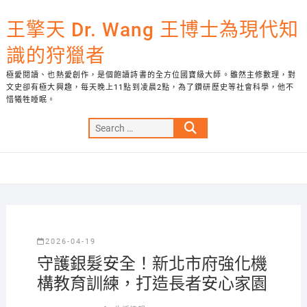
Skip
to
王擎天 Dr. Wang 王博士為現代知
content
識的狩獵者
極愛閱讀、也熱愛創作，是個飽讀詩書的全方位國寶級大師。雖然主修數理，對
文史卻有極大興趣，每天晚上11點到凌晨2點，為了鑽研歷史等社會科學，他不
惜犧牲睡眠。
Search
…
2026-04-19
守護銀髮安全！新北市府強化機
構教育訓練，打造長者安心家園