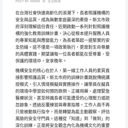
POST BY
ADMIN
生活情報
在台灣社會快速高齡化的浪潮下，長者照護機構的
安全與品質，成為無數家庭最深的牽掛。新北市政
府深刻理解這份責任，近期啟動一系列針對照護機
構的強化教育訓練計畫，決心從根本提升服務人員
的專業知能與應變能力，為長者築起一道堅實的安
全防線。這不僅是一項政策執行，更是對生命尊嚴
的具體實踐，期望讓每一位長者都能在受尊重、受
保護的環境中，安享晚年。
機構安全的核心在於人，第一線工作人員的素質直
接影響照護品質。新北市府的訓練計畫跳脫傳統講
授模式，引入情境模擬與實務操作，讓學員在擬真
的環境中學習如何預防跌倒、正確用藥、處理緊急
醫療狀況，甚至辨識長者可能遭受的心理壓力或疏
忽跡象。透過反覆練習與專業指導，工作人員不再
只是被動執行指令，而是轉變為能主動觀察、評估
風險的安全守門員。這種從「知道」到「做到」的
深化訓練，正是將安全觀念內化為機構文化的重要