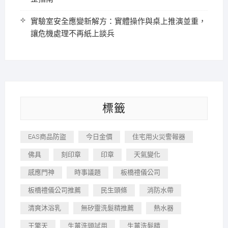
實驗室安全應變新解方：實體操作與桌上推演並重，
讓危機處理不再紙上談兵
標籤
EAS商品防盜
今日金價
住宅用火災警報器
佛具
刻印章
印章
天氣變化
感應門神
時事議題
板橋禮儀公司
板橋禮儀公司推薦
民生頭條
消防水帶
清爽沐浴乳
無矽靈洗髮精推薦
熱水器
王擎天
生薑洗頭試用
生薑洗髮精