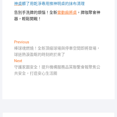
神桌
髒了用乾淨專用擦神明桌的抹布清理
告別手洗牌的煩惱！全新
電動麻將桌
，牌咖聚會神
器，輕鬆開戰！
文
Previous
Previous
post:
棒球魂燃燒！全新頂級球場與停車空間即將登場，
章
球迷熱淚盈眶的時刻終於來了
導
Next
Next
覽
post:
守護家園安全！提升機構服務品質聯繫會報聚焦公
共安全，打造安心生活圈