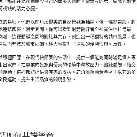
民，都能在此找到屬於自己的節奏與樂趣。從清晨的第一縷陽光到傍
可或缺的活力心臟。
立的島嶼。他們以鹿角溪優美的自然景觀為軸線，像一條絲帶般，將
地連結起來。漫步其間，你可以看到射箭愛好者全神貫注地拉弓瞄
吶喊。這種動靜之間的對比與共存，創造出一種獨特的城市風景，也
運動而奔波於城市兩端，極大地提升了運動的便利性與可及性。
與積極回應。在現代快節奏的生活中，提供一個能夠同時滿足個人專
走出家門，在專業的設施與優美的環境中釋放壓力、鍛鍊體魄、結交
類運動，這裡都能提供最完善的支援。鹿角溪運動黃金區正以它的多
全民運動、提升生活品質的關鍵引擎。
情如何共譜樂章