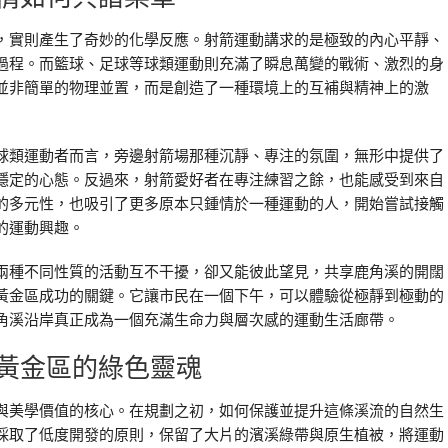
，實則產生了奇妙的化學反應。射箭運動講求的是極致的內心平靜、
過程。而籃球、足球等球類運動則充滿了瞬息萬變的戰術、激烈的身
並非簡單的物理並置，而是創造了一種環境上的互補與精神上的激
球類運動者而言，旁邊射箭場那種沉靜、專注的氛圍，無形中提供了
穩定的心態。反過來，射箭愛好者在專注練習之餘，也能感受到來自
的多元性，也吸引了更多原本只鍾情於一種運動的人，開始嘗試接觸
的運動興趣。
兩種不同性質的活動互不干擾，卻又能彼此望見，共享鹿角溪的開闊
黃金區成功的關鍵。它讓市民在一個下午，可以體驗從極靜到極動的
角溪沿岸真正成為一個充滿生命力與層次感的運動生活廊帶。
黃金區的綠色靈魂
與美學價值的核心。在規劃之初，如何保護並提升這條溪流的自然生
採取了低度開發的原則，保留了大片的濱溪綠帶與原生植被，將運動