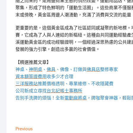
隨之而來的，是周邊商業生態的悄然改變。運動用品店、健
聚集，形成了特色鮮明的「運動生活圈」。這些商業不僅服
末或傍晚，黃金區周邊人潮湧動，充滿了消費與交流的能量
更重要的是，這個黃金區成為了社區認同感凝聚的新地標。
賽，它成為了人與人連結的新樞紐。這種由共同運動經驗產
溪運動黃金區的成功經驗證明，一個經過深思熟慮的公共建
發展的強力引擎，創造出多贏的社會價值。
【精選推薦文章】
神桌、
神明桌
、
佛具
、佛像、訂做與
佛具店
整修專家
資本額簽證費用
收多少才合理
三洋服務站
推薦價格透明、專業維修、不收隱藏費
公司新成立尋找
台北記帳士事務所
告別手洗牌的煩惱！全新
電動麻將桌
，牌咖聚會神器，輕鬆
文
Previous
Previous