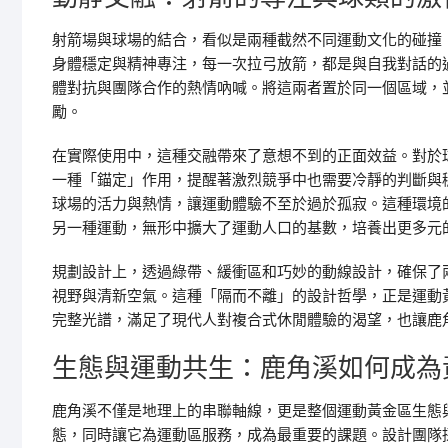
射箭場與球場的結合，看似是兩種截然不同運動文化的碰撞
身體穩定與精神專注，每一次拉弓放箭，都是與自我對話的
體對抗與團隊合作的熱情吶喊。將這兩者置於同一個區域，
勵。
在實際使用中，這種交融帶來了意想不到的正面效益。對於
一種「錨定」作用，提醒著激烈競爭中也需要冷靜的判斷與
球場的活力與熱情，讓運動體驗不至於過於孤寂。這種環境
另一種運動，無形中擴大了運動人口的基數，培養出更多元
規劃設計上，透過綠帶、緩衝區和巧妙的動線設計，確保了
視野與清新空氣。這種「隔而不離」的設計哲學，正是運動
完整光譜，滿足了現代人對複合式休閒體驗的渴望，也讓鹿
生態與運動共生：鹿角溪如何成為
鹿角溪不僅是地理上的串聯軸線，更是整個運動黃金區生態
態，同時讓它為運動區服務，成為最重要的課題。設計團隊