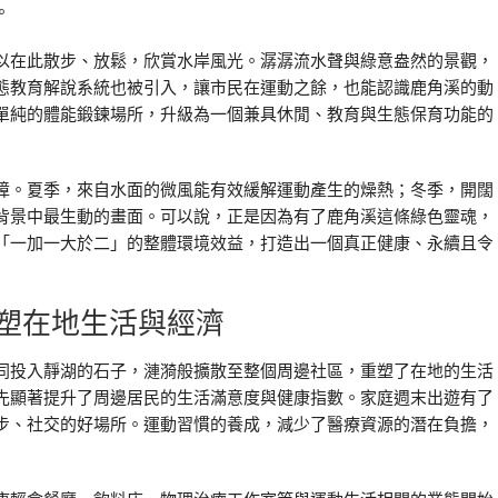
。
以在此散步、放鬆，欣賞水岸風光。潺潺流水聲與綠意盎然的景觀，
態教育解說系統也被引入，讓市民在運動之餘，也能認識鹿角溪的動
單純的體能鍛鍊場所，升級為一個兼具休閒、教育與生態保育功能的
障。夏季，來自水面的微風能有效緩解運動產生的燥熱；冬季，開闊
背景中最生動的畫面。可以說，正是因為有了鹿角溪這條綠色靈魂，
「一加一大於二」的整體環境效益，打造出一個真正健康、永續且令
塑在地生活與經濟
同投入靜湖的石子，漣漪般擴散至整個周邊社區，重塑了在地的生活
先顯著提升了周邊居民的生活滿意度與健康指數。家庭週末出遊有了
步、社交的好場所。運動習慣的養成，減少了醫療資源的潛在負擔，