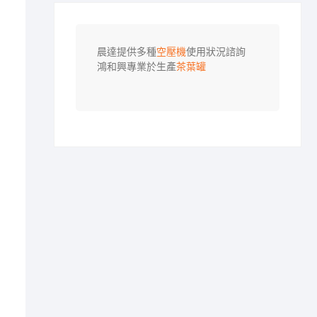
晨達提供多種
空壓機
使用狀況諮詢

鴻和興專業於生產
茶葉罐