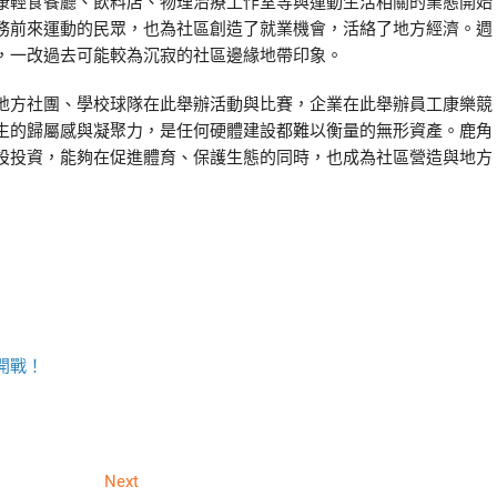
康輕食餐廳、飲料店、物理治療工作室等與運動生活相關的業態開始
務前來運動的民眾，也為社區創造了就業機會，活絡了地方經濟。週
，一改過去可能較為沉寂的社區邊緣地帶印象。
地方社團、學校球隊在此舉辦活動與比賽，企業在此舉辦員工康樂競
生的歸屬感與凝聚力，是任何硬體建設都難以衡量的無形資產。鹿角
設投資，能夠在促進體育、保護生態的同時，也成為社區營造與地方
開戰！
Next
Next