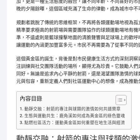
加，更是一種生活態度的融合，讓不同年齡、不同喜好的市
晚的夕陽餘暉，這個區域充滿了生命的律動，成為城市中不
規劃者跳脫了傳統的思維框架，不再將各類運動場地視為孤
精準要求極高的射箭場與需要團隊協作的球類運動場地有機
準，不遠處則是籃球撞擊地面的清脆聲響與足球場上的歡呼
讓運動的內涵更加豐富多元。市民不再需要為了從事不同的
這個黃金區的誕生，背後是對市民健康生活方式的深刻洞察
注訓練與社交團隊活動的場所，顯得尤為珍貴。它鼓勵人們
同好。無論是追求內心平靜的射箭，還是渴望團隊激情的球
元與包容，重新定義人們對社區運動中心的想像，成為推動
內容目錄
動靜交融：射箭的專注與球類的激情如何共譜樂章
生態與運動共生：鹿角溪如何成為黃金區的綠色靈魂
點燃社區活力：運動黃金區如何重塑在地生活與經濟
動靜交融：射箭的專注與球類的激