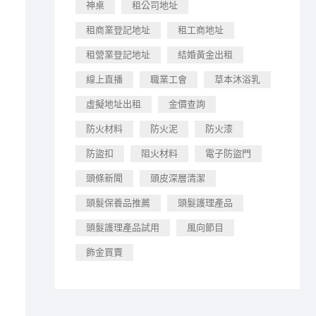
神桌
租公司地址
租商業登記地址
租工商地址
租營業登記地址
結婚黃金出租
線上直播
職業工會
草本沐浴乳
虛擬地址出租
金價查詢
防火材料
防火泥
防火漆
防盜扣
阻火材料
電子防盜門
頭條新聞
頭皮深層清潔
頭髮保養品推薦
頭髮護理產品
頭髮護理產品試用
風向節目
飾金買賣