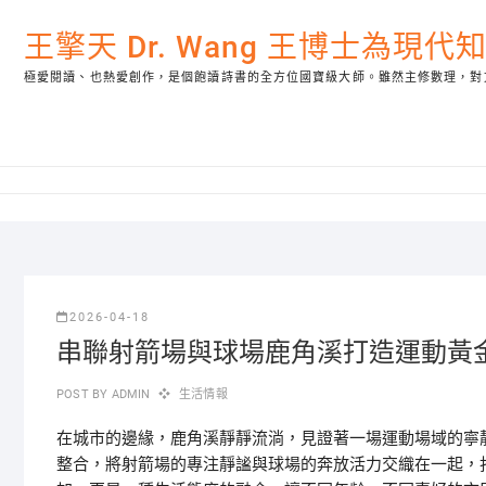
Skip
to
王擎天 Dr. Wang 王博士為現
content
極愛閱讀、也熱愛創作，是個飽讀詩書的全方位國寶級大師。雖然主修數理，對
2026-04-18
串聯射箭場與球場鹿角溪打造運動黃
POST BY
ADMIN
生活情報
在城市的邊緣，鹿角溪靜靜流淌，見證著一場運動場域的寧
整合，將射箭場的專注靜謐與球場的奔放活力交織在一起，