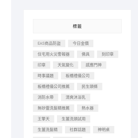
標籤
EAS商品防盜
今日金價
住宅用火災警報器
佛具
刻印章
印章
天氣變化
感應門神
時事議題
板橋禮儀公司
板橋禮儀公司推薦
民生頭條
消防水帶
清爽沐浴乳
無矽靈洗髮精推薦
熱水器
王擎天
生薑洗頭試用
生薑洗髮精
社群話題
神明桌