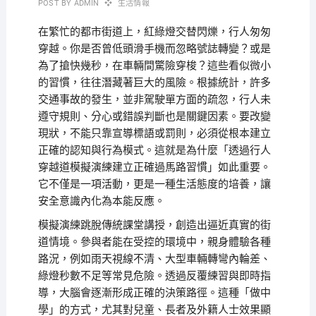
POST BY
ADMIN
生活情報
在繁忙的都市街道上，紅綠燈交替閃爍，行人匆匆
穿越。你是否曾低頭滑手機而忽略號誌轉變？或是
為了搶快幾秒，在車輛間驚險穿梭？這些看似微小
的習慣，往往潛藏著巨大的風險。根據統計，許多
交通事故的發生，並非駕駛單方面的疏忽，行人未
遵守規則、分心或錯誤判斷也是關鍵因素。要改變
現狀，不能只靠宣導標語或罰則，必須從根本建立
正確的認知與行為模式。這就是為什麼「透過行人
穿越道模擬演練建立正確過馬路習慣」如此重要。
它不僅是一項活動，更是一種生活態度的培養，讓
安全意識內化為本能反應。
模擬演練跳脫傳統課堂講授，創造出逼近真實的街
道情境。參與者能在受控的環境中，親身體驗各種
路況，例如雨天視線不清、大型車輛轉彎內輪差、
綠燈秒數不足等常見危險。透過反覆練習與即時指
導，大腦會逐漸形成正確的決策路徑。這種「做中
學」的方式，尤其對兒童、長者及外籍人士效果顯