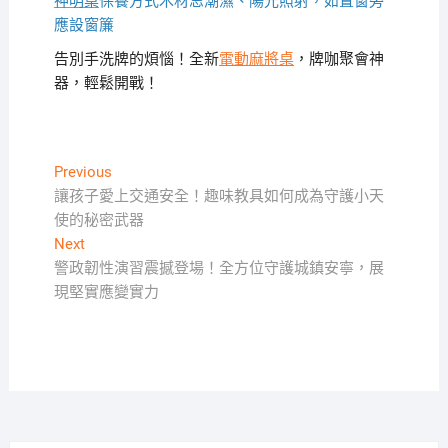
神明桌
保養方式木材忌潮濕、陽光照射，如置窗旁
應設窗簾
告別手洗牌的煩惱！全新
電動麻將桌
，牌咖聚會神
器，輕鬆開戰！
文
Previous
Previous
post:
讓孩子愛上交通安全！趣味教具如何成為守護小天
章
使的秘密武器
導
Next
Next
覽
post:
警政韌性演習震撼登場！全方位守護城鎮安寧，展
現堅實應變實力