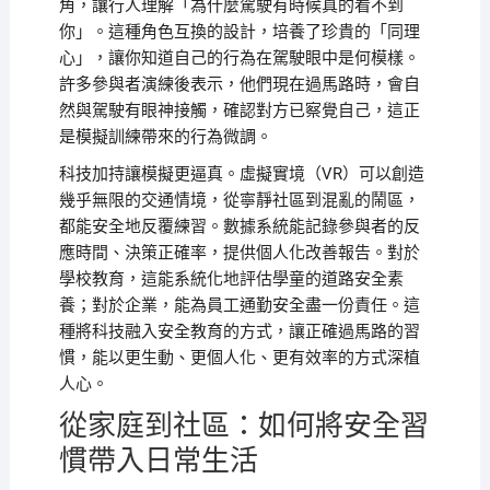
角，讓行人理解「為什麼駕駛有時候真的看不到
你」。這種角色互換的設計，培養了珍貴的「同理
心」，讓你知道自己的行為在駕駛眼中是何模樣。
許多參與者演練後表示，他們現在過馬路時，會自
然與駕駛有眼神接觸，確認對方已察覺自己，這正
是模擬訓練帶來的行為微調。
科技加持讓模擬更逼真。虛擬實境（VR）可以創造
幾乎無限的交通情境，從寧靜社區到混亂的鬧區，
都能安全地反覆練習。數據系統能記錄參與者的反
應時間、決策正確率，提供個人化改善報告。對於
學校教育，這能系統化地評估學童的道路安全素
養；對於企業，能為員工通勤安全盡一份責任。這
種將科技融入安全教育的方式，讓正確過馬路的習
慣，能以更生動、更個人化、更有效率的方式深植
人心。
從家庭到社區：如何將安全習
慣帶入日常生活