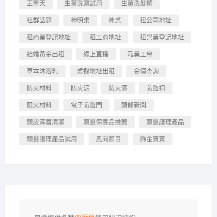
王擎天
生薑洗頭試用
生薑洗髮精
社群話題
神明桌
神桌
租公司地址
租商業登記地址
租工商地址
租營業登記地址
結婚黃金出租
線上直播
職業工會
草本沐浴乳
虛擬地址出租
金價查詢
防火材料
防火泥
防火漆
防盜扣
阻火材料
電子防盜門
頭條新聞
頭皮深層清潔
頭髮保養品推薦
頭髮護理產品
頭髮護理產品試用
風向節目
飾金買賣