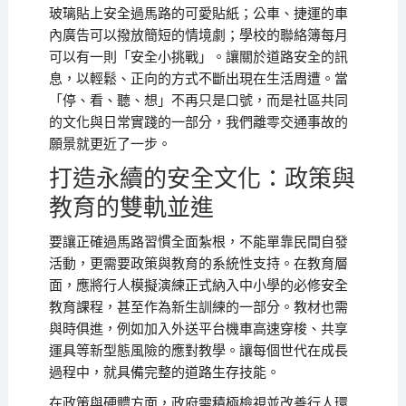
玻璃貼上安全過馬路的可愛貼紙；公車、捷運的車
內廣告可以撥放簡短的情境劇；學校的聯絡簿每月
可以有一則「安全小挑戰」。讓關於道路安全的訊
息，以輕鬆、正向的方式不斷出現在生活周遭。當
「停、看、聽、想」不再只是口號，而是社區共同
的文化與日常實踐的一部分，我們離零交通事故的
願景就更近了一步。
打造永續的安全文化：政策與
教育的雙軌並進
要讓正確過馬路習慣全面紮根，不能單靠民間自發
活動，更需要政策與教育的系統性支持。在教育層
面，應將行人模擬演練正式納入中小學的必修安全
教育課程，甚至作為新生訓練的一部分。教材也需
與時俱進，例如加入外送平台機車高速穿梭、共享
運具等新型態風險的應對教學。讓每個世代在成長
過程中，就具備完整的道路生存技能。
在政策與硬體方面，政府需積極檢視並改善行人環