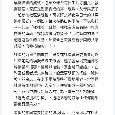
模擬演練的成效，必須延伸至每日生活才能真正發
揮價值。家庭是習慣養成的第一現場。父母與孩子
一起參加社區演練後，可以將之轉化為日常的「馬
路小儀式」。例如，每次在路口停下時，可以和孩
子一起玩「找找看」遊戲：找找有沒有右轉不打方
向燈的車輛？找找綠燈還剩幾秒？我們時間夠嗎？
透過遊戲化的互動，把安全意識變成親子間的共享
話題，而非枯燥的命令。
社區的力量至關重要。里長或社區管理委員會可以
組織定期的模擬演練工作坊，邀請警察局交通隊或
專業講師指導。更可以推動「安全路口認證」，在
學區或長者聚集的路口，設置更明顯的標誌、減速
坡，並由志工在上下學時段進行實地引導。當整個
社區氛圍都重視行人安全，便會形成一種社會規
範，無形中約束每個人的行為。鄰居間互相提醒
「過馬路別看手機」，這種溫馨的叮嚀比任何罰單
都更有感染力。
習慣的鞏固需要持續的環境暗示。商家可以在店面