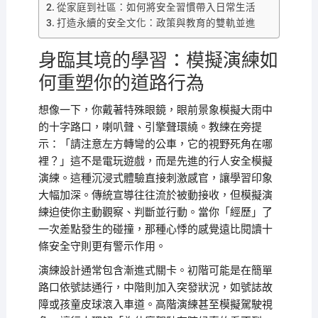
從家庭到社區：如何將安全習慣帶入日常生活
打造永續的安全文化：政策與教育的雙軌並進
身臨其境的學習：模擬演練如
何重塑你的道路行為
想像一下，你戴著特殊眼鏡，眼前景象模擬大雨中
的十字路口，喇叭聲、引擎聲環繞。教練在旁提
示：「請注意左方轉彎的公車，它的視野死角在哪
裡？」這不是電玩遊戲，而是先進的行人安全模擬
演練。這種沉浸式體驗直接刺激感官，讓學習印象
大幅加深。傳統宣導往往流於被動接收，但模擬演
練迫使你主動觀察、判斷並行動。當你「經歷」了
一次差點發生的碰撞，那種心悸的感覺遠比閱讀十
條安全守則更有警示作用。
演練設計通常包含漸進式關卡。初階可能是在簡單
路口依號誌通行，中階則加入突發狀況，如號誌故
障或孩童皮球滾入車道。高階演練甚至模擬駕駛視