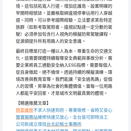
境。這包括拓寬人行道、增加庇護島、設置明確的
早開時相號誌，並嚴格取締違規停車佔用行人穿越
道。同時，可以參考國際經驗，立法要求某些特定
族群（如新考取駕照者、違規記點達一定分數的駕
駛）必須參加包含行人視角的模擬防禦駕駛課程，
從源頭提升所有用路人的安全意識。
最終目標是打造一種以人為本、尊重生命的交通文
化。這需要媒體持續報導安全典範與事故分析，需
要企業將員工通勤安全納入ESG指標，需要每個人
從自身做起，絕不僥倖。透過持續的模擬演練、環
境改善與教育宣導，我們能讓「安全過馬路」從個
人的習慣，昇華為社會的集體價值。當每一位用路
人都能平安回家，才是城市文明最真實的體現。
【精選推薦文章】
熱泵維修
不求人快速到府、專業檢修、省時又安心
聲寶服務站
維修快速又放心，全台皆可即時派工
公司新成立尋找
台北記帳士事務所