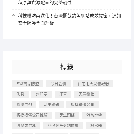
程序與資源配置的完整韌性
科技聯防再進化！台灣攔截釣魚網站成效揭密，通訊
安全防護全面升級
標籤
EAS商品防盜
今日金價
住宅用火災警報器
佛具
刻印章
印章
天氣變化
感應門神
時事議題
板橋禮儀公司
板橋禮儀公司推薦
民生頭條
消防水帶
清爽沐浴乳
無矽靈洗髮精推薦
熱水器