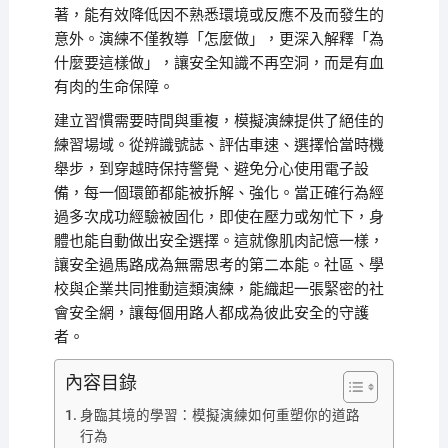
著，能有效降低因不熟悉環境或反應不及而發生的
意外。演練不僅教導「怎麼做」，更深入解釋「為
什麼要這樣做」，讓安全知識不再空洞，而是有血
有肉的生命保障。
建立習慣需要時間與重複，模擬演練提供了絕佳的
練習場域。從辨識號誌、評估車速、選擇恰當時機
舉步，到穿越時保持警覺、避免分心使用電子設
備，每一個環節都能被拆解、強化。當正確行為經
過多次成功經驗被固化，即使在壓力或匆忙下，身
體也能自動做出安全選擇。這就像肌肉記憶一樣，
讓安全過馬路成為無需思考的第二本能。社區、學
校與企業共同推動這類演練，能織起一張緊密的社
會安全網，讓每個用路人都成為彼此安全的守護
者。
內容目錄
身臨其境的學習：模擬演練如何重塑你的道路
行為