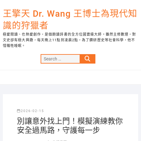
Skip
to
王擎天 Dr. Wang 王博士為現代知
content
識的狩獵者
極愛閱讀、也熱愛創作，是個飽讀詩書的全方位國寶級大師。雖然主修數理，對
文史卻有極大興趣，每天晚上11點到凌晨2點，為了鑽研歷史等社會科學，他不
惜犧牲睡眠。
Search
…
2026-02-15
別讓意外找上門！模擬演練教你
安全過馬路，守護每一步