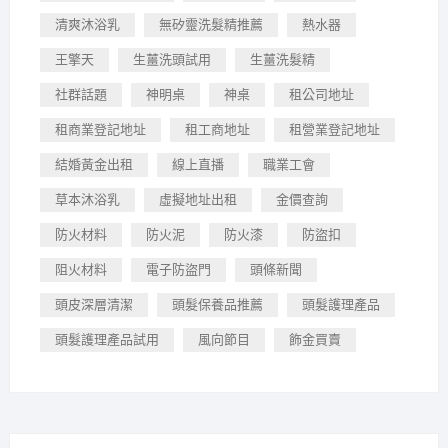
清爽沐浴乳
無矽靈洗髮精推薦
熱水器
王擎天
生薑洗頭試用
生薑洗髮精
社群話題
神明桌
神桌
租公司地址
租商業登記地址
租工商地址
租營業登記地址
結婚黃金出租
線上直播
職業工會
草本沐浴乳
虛擬地址出租
金價查詢
防火材料
防火泥
防火漆
防盜扣
阻火材料
電子防盜門
頭條新聞
頭皮深層清潔
頭髮保養品推薦
頭髮護理產品
頭髮護理產品試用
風向節目
飾金買賣