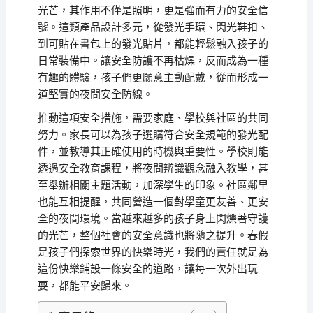
光芒，其作用不僅是照明，更是強而有力的安全信
號。這類產品設計多元，從發光手環、閃光鞋扣、
到可貼在書包上的發光貼片，都能輕鬆融入孩子的
日常裝備中。讓安全防護不再枯燥，反而成為一種
有趣的體驗，孩子們更願意主動配戴，從而形成一
道堅實的夜間安全防線。
推動這項安全措施，需要家庭、學校與社區的共同
努力。家長可以為孩子選購符合安全規範的發光配
件，並教導其正確使用的時機與重要性。學校則能
透過安全教育課程，將夜間辨識觀念融入教學，甚
至舉辦相關主題活動，加深學生的印象。社區鄰里
也能互相提醒，共同營造一個對學童更友善、更安
全的夜間環境。當越來越多的孩子身上閃爍著守護
的光芒，整個社會的安全意識也將隨之提升。春假
是孩子們探索世界的快樂時光，我們的責任就是為
這份快樂鋪設一條安全的道路，讓每一次外出玩
耍，都能平安歸來。