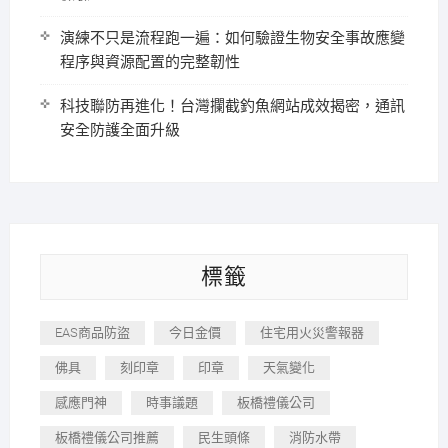
演練不只是流程跑一遍：如何驗證生物安全事故應變
程序與資源配置的完整韌性
科技聯防再進化！台灣攔截釣魚網站成效揭密，通訊
安全防護全面升級
標籤
EAS商品防盜
今日金價
住宅用火災警報器
佛具
刻印章
印章
天氣變化
感應門神
時事議題
板橋禮儀公司
板橋禮儀公司推薦
民生頭條
消防水帶