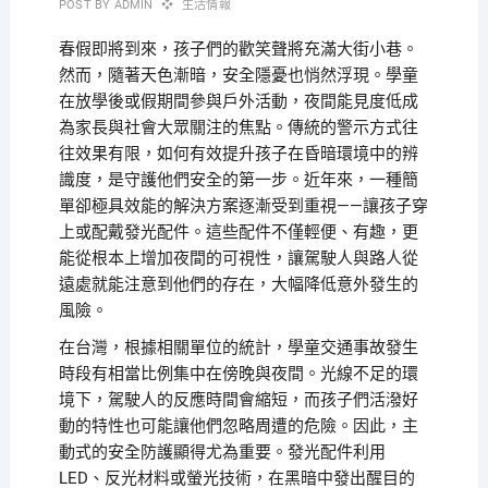
POST BY
ADMIN
生活情報
春假即將到來，孩子們的歡笑聲將充滿大街小巷。
然而，隨著天色漸暗，安全隱憂也悄然浮現。學童
在放學後或假期間參與戶外活動，夜間能見度低成
為家長與社會大眾關注的焦點。傳統的警示方式往
往效果有限，如何有效提升孩子在昏暗環境中的辨
識度，是守護他們安全的第一步。近年來，一種簡
單卻極具效能的解決方案逐漸受到重視——讓孩子穿
上或配戴發光配件。這些配件不僅輕便、有趣，更
能從根本上增加夜間的可視性，讓駕駛人與路人從
遠處就能注意到他們的存在，大幅降低意外發生的
風險。
在台灣，根據相關單位的統計，學童交通事故發生
時段有相當比例集中在傍晚與夜間。光線不足的環
境下，駕駛人的反應時間會縮短，而孩子們活潑好
動的特性也可能讓他們忽略周遭的危險。因此，主
動式的安全防護顯得尤為重要。發光配件利用
LED、反光材料或螢光技術，在黑暗中發出醒目的