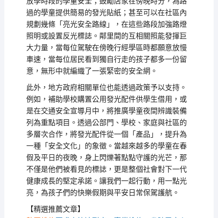
放學時段的學童安全；鼓勵店家在傍晚時分，為路
過的學童提供簡易的發光貼紙；甚至可以在社區內
規劃幾條「亮光安全路線」，在這些路段加強路燈
照明或設置反光標誌。鄰里間的互相關照能發揮巨
大力量，當每位駕駛在傍晚行經學區時都願意放慢
車速，當每位居民看到獨自行走的孩子都多一份留
意，無形中就編織了一張緊密的安全網。
此外，地方政府相關單位也能透過政策予以支持。
例如，補助學校購置公用發光配件供學生借用，或
是在交通安全宣導月中，將推廣學童夜間辨識裝備
列為重點項目。透過公部門、學校、家庭與社區的
多層次合作，將發光配件從一個「產品」，提升為
一種「安全文化」的象徵。當越來越多的學童在春
假及平日的夜晚，身上閃爍著點點守護的光芒，那
不僅是他們被看見的標誌，更是整個社會對下一代
健康成長的堅定承諾。讓我們一起行動，用一點光
亮，為孩子們的快樂假期與平安日常保駕護航。
【精選推薦文章】