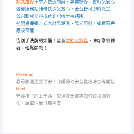
熱泵維修
不求人快速到府、專業檢修、省時又安心
聲寶服務站
維修快速又放心，全台皆可即時派工
公司新成立尋找
台北記帳士事務所
神明桌
保養方式木材忌潮濕、陽光照射，如置窗旁
應設窗簾
告別手洗牌的煩惱！全新
電動麻將桌
，牌咖聚會神
器，輕鬆開戰！
文
Previous
Previous
post:
春節團圓更要平安！守護婦幼安全從趣味宣導開始
章
Next
Next
導
post:
守護孩子的上學路：交通安全宣導如何在校園紮
覽
根，讓每個節日都平安