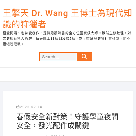
Skip
to
王擎天 Dr. Wang 王博士為現代知
content
識的狩獵者
極愛閱讀、也熱愛創作，是個飽讀詩書的全方位國寶級大師。雖然主修數理，對
文史卻有極大興趣，每天晚上11點到凌晨2點，為了鑽研歷史等社會科學，他不
惜犧牲睡眠。
Search
…
2026-02-10
春假安全新對策！守護學童夜間
安全，發光配件成關鍵