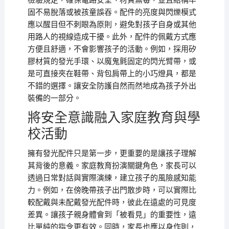
檢驗規定，確保電路安全、材質無毒，並且結構牢
固不易脫落或被孩童誤吞。配件的亮度與閃爍模式
應以醒目但不刺眼為原則，避免對孩子自身或其他
用路人的視線造成干擾。此外，配件的佩戴方式應
方便且舒適，不會影響孩子的活動。例如，採用矽
膠材質的發光手環、以魔鬼氈固定的閃光臂帶，或
是可直接夾在鞋帶、背包肩帶上的小巧燈具，都是
不錯的選擇。讓安全防護自然而然地成為孩子外出
裝備的一部分。
將安全意識融入家庭教育與學
校活動
擁有發光配件只是第一步，更重要的是讓孩子理解
其背後的意義。家庭教育扮演關鍵角色，家長可以
透過日常對話與實際演練，建立孩子的風險感知能
力。例如，在傍晚帶孩子出門散步時，可以實際比
較配戴與未配戴發光配件時，彼此在遠處的可見度
差異。讓孩子親身體會到「被看見」的重要性，遠
比單純的指令更有效。同時，家長也應以身作則，