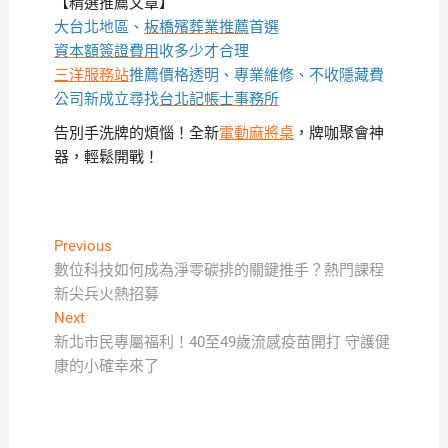
【精選推薦文章】
大台北地區、
板橋殯葬業推薦
首選
資本額簽證費用
收多少才合理
三洋服務站
推薦價格透明、專業維修、不收隱藏費
公司新成立尋找
台北記帳士事務所
告別手洗牌的煩惱！全新
電動麻將桌
，牌咖聚會神
器，輕鬆開戰！
文
Previous
Previous
post:
數位科技如何成為淨零碳排的關鍵推手？熱門課程
章
新尖兵火熱招募
導
Next
Next
覽
post:
新北市民專屬福利！40至49歲流感疫苗開打 守護健
康的小確幸來了