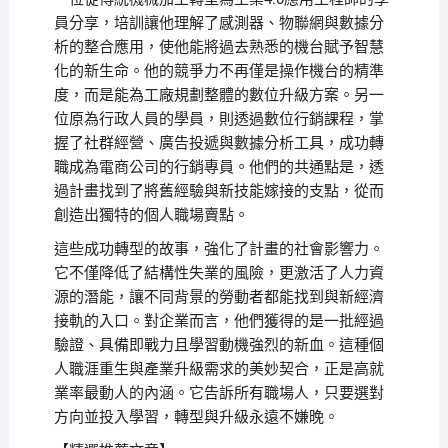
員分享，培訓讓他理解了感測器、物聯網與數據分
析的整合應用，使他能將過去熟悉的機台賦予智慧
化的新生命。他的競爭力不再僅是操作機台的精準
度，而是能為工廠規劃整體的數位升級方案。另一
位原為行政人員的學員，則透過數位行銷課程，掌
握了社群經營、廣告投遞與數據分析工具，成功轉
職成為電商公司的行銷專員。他們的共通點是，透
過計畫找到了將舊經驗與新技能嫁接的支點，從而
創造出獨特的個人職場賣點。
這些成功轉型的故事，強化了計畫的社會影響力。
它不僅降低了結構性失業的風險，更激活了人力資
源的潛能，讓不同背景的勞動者都能找到與新經濟
接軌的入口。對企業而言，他們獲得的是一批經過
驗證、具備即戰力且學習動機強烈的新血。這種個
人職涯重生與產業升級需求的美妙契合，正是高就
業率最動人的內涵。它告訴所有職場人，只要選對
方向並投入學習，轉型與升級永遠不嫌晚。