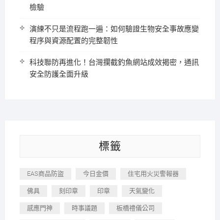
檢驗
演練不只是流程跑一遍：如何驗證生物安全事故應變
程序與資源配置的完整韌性
科技聯防再進化！台灣攔截釣魚網站成效揭密，通訊
安全防護全面升級
標籤
EAS商品防盜
今日金價
住宅用火災警報器
佛具
刻印章
印章
天氣變化
感應門神
時事議題
板橋禮儀公司