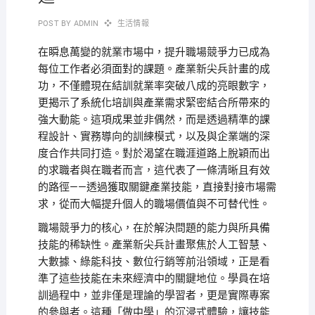
POST BY
ADMIN
生活情報
在瞬息萬變的就業市場中，提升職場競爭力已成為
每位工作者必須面對的課題。產業新尖兵計畫的成
功，不僅體現在結訓就業率突破八成的亮眼數字，
更揭示了系統化培訓與產業需求緊密結合所帶來的
強大動能。這項成果並非偶然，而是透過精準的課
程設計、實務導向的訓練模式，以及與企業端的深
度合作共同打造。對於渴望在職涯道路上脫穎而出
的求職者與在職者而言，這代表了一條清晰且有效
的路徑——透過獲取關鍵產業技能，直接對接市場需
求，從而大幅提升個人的職場價值與不可替代性。
職場競爭力的核心，在於解決問題的能力與所具備
技能的稀缺性。產業新尖兵計畫聚焦於人工智慧、
大數據、綠能科技、數位行銷等前沿領域，正是看
準了這些技能在未來經濟中的關鍵地位。學員在培
訓過程中，並非僅是理論的學習者，更是實際專案
的參與者。這種「做中學」的沉浸式體驗，讓技能