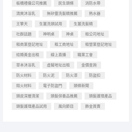
板橋禮儀公司推薦
民生頭條
消防水帶
清爽沐浴乳
無矽靈洗髮精推薦
熱水器
王擎天
生薑洗頭試用
生薑洗髮精
社群話題
神明桌
神桌
租公司地址
租商業登記地址
租工商地址
租營業登記地址
結婚黃金出租
線上直播
職業工會
草本沐浴乳
虛擬地址出租
金價查詢
防火材料
防火泥
防火漆
防盜扣
阻火材料
電子防盜門
頭條新聞
頭皮深層清潔
頭髮保養品推薦
頭髮護理產品
頭髮護理產品試用
風向節目
飾金買賣