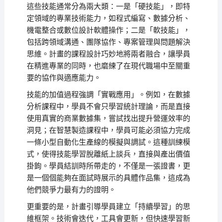
這些技能通常分為兩大類：一是「硬技能」，即特
定領域的專業技術能力，如程式編寫、數據分析、
機電整合或數位設計軟體操作；二是「軟技能」，
包括跨領域溝通、團隊協作、專案管理與問題解決
思維。計畫的課程設計巧妙地將兩者融合，讓學員
在精進專業的同時，也磨練了在現代職場中至關重
要的協作與適應能力。
技能的加值過程強調「實戰應用」。例如，在數據
分析課程中，學員不會只學習統計理論，而是直接
使用真實的商業數據集，嘗試找出提升營運效率的
洞見；在智慧製造課程中，學員可能必須協力完成
一條小型自動化生產線的模擬與調試。這種訓練模
式，使得技能學習脫離紙上談兵，直接與產出價值
掛鉤。學員結訓時所帶走的，不僅是一張證書，更
是一個個能夠在面試時展示的具體作品集，這成為
他們競爭力最有力的證明。
更重要的是，計畫引導學員建立「持續學習」的思
維框架。技術會迭代，工具會更新，但快速學習新