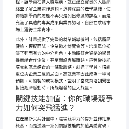
程，讓學員在進入職場前，就已建立寶貴的人脈網
絡並了解企業運作邏輯。這種深度的產學鏈結，使
得結訓學員的履歷不再只是列出修過的課程，而是
充滿了具體的專案成果與業界認可，自然在求職市
場上獲得企業青睞。
此外，計畫提供了完整的就業輔導機制，包括履歷
健檢、模擬面試、企業徵才博覽會等。培訓單位扮
演了強而有力的中介角色，主動將符合資格的學員
推薦給合作企業，甚至開設專屬職缺。這種從技能
培養到就業媒合的一條龍服務，創造了學員、培訓
單位與企業三贏的局面。高就業率因此成為一種可
預期、可複製的成功模式，證明了當教育培訓緊密
對接經濟脈動時，所能爆發的巨大能量。
關鍵技能加值：你的職場競爭
力如何突飛猛進？
在產業新尖兵計畫中，職場競爭力的提升並非抽象
概念，而是透過一系列關鍵技能的加值具體實現。