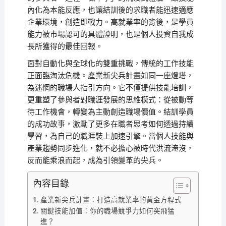
內化為本能反應，也讓結訓後的求職者能迅速適應
企業環境，創造即戰力。高就業率的背後，是學員
能力被市場認可的具體證明，也是個人投資自我成
長所獲得的最佳回報。
面對自動化與全球化的雙重挑戰，傳統的工作技能
正面臨淘汰危機。產業新尖兵計畫如同一座燈塔，
為迷惘的職場人指引方向。它不僅提供技能培訓，
更重塑了參與者對職涯發展的思維模式：從被動等
待工作機會，轉變為主動創造職場價值。結訓學員
的成功故事，激勵了更多在職者思考如何透過持續
學習，為自己的職涯裝上加速引擎。當個人技能與
產業趨勢同步進化，就不必擔心被時代洪流淹沒，
反而能乘浪而起，成為引領變革的尖兵。
內容目錄
產業新尖兵計畫：打造高就業率的黃金方程式
關鍵技能加值：你的職場競爭力如何突飛猛
進？