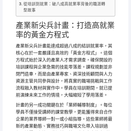
從培訓到就業：破八成高就業率背後的職涯轉
型故事
產業新尖兵計畫：打造高就業
率的黃金方程式
產業新尖兵計畫能達成超過八成的結訓就業率，其
核心在於一套嚴謹且高效的「黃金方程式」。這個
方程式始於深入的產業人才需求調查，確保開設的
培訓課程與企業急需的技能零落差。課程規劃並非
閉門造車，而是由產業專家、資深技術顧問與人力
資源主管共同參與設計，將真實的職場挑戰與工作
流程融入教材與實作中。學員在培訓期間，就已提
前演練未來工作的情境，大幅縮短了學用落差。
計畫的另一成功關鍵在於「業師輔導制度」。每位
學員不僅接受講師的課堂教學，更能獲得來自合作
企業的業界導師一對一或小組指導。這些業師將最
新的產業動態、實務技巧與職場文化帶入培訓過