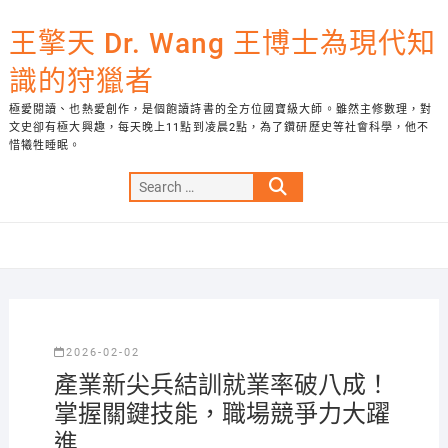
Skip
to
王擎天 Dr. Wang 王博士為現代知
content
識的狩獵者
極愛閱讀、也熱愛創作，是個飽讀詩書的全方位國寶級大師。雖然主修數理，對
文史卻有極大興趣，每天晚上11點到凌晨2點，為了鑽研歷史等社會科學，他不
惜犧牲睡眠。
Search
…
2026-02-02
產業新尖兵結訓就業率破八成！
掌握關鍵技能，職場競爭力大躍
進