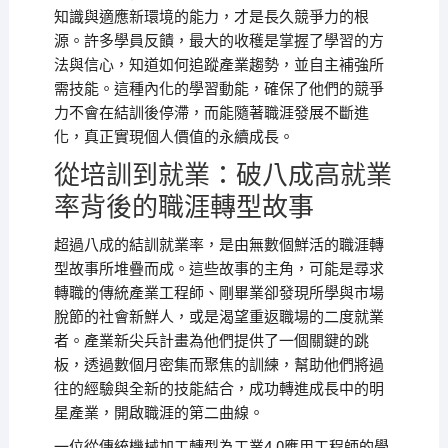
知識與適應新環境的能力，才是長久競爭力的根
源。許多學員反饋，最大的收穫是掌握了學習的方
法與信心，知道如何追蹤產業趨勢，並自主補強所
需技能。這種內化的學習動能，確保了他們的競爭
力不會在結訓後停滯，而能隨著職涯發展不斷進
化，真正實現個人價值的永續成長。
從培訓到就業：破八成高就業
率背後的職涯轉型故事
超過八成的結訓就業率，是由無數個鮮活的職涯轉
型故事所堆疊而成。這些故事的主角，可能是尋求
轉職的傳統產業工程師、剛畢業卻發現所學與市場
脫節的社會新鮮人，或是渴望重返職場的二度就業
者。產業新尖兵計畫為他們提供了一個關鍵的跳
板，透過數個月密集而聚焦的訓練，幫助他們將過
往的經驗與全新的技能結合，成功轉進成長中的明
星產業，開啟職涯的第二曲線。
一位從傳統機械加工轉型為工業4.0應用工程師的學