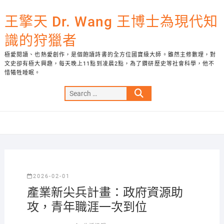
Skip
to
王擎天 Dr. Wang 王博士為現代知
content
識的狩獵者
極愛閱讀、也熱愛創作，是個飽讀詩書的全方位國寶級大師。雖然主修數理，對
文史卻有極大興趣，每天晚上11點到凌晨2點，為了鑽研歷史等社會科學，他不
惜犧牲睡眠。
Search
…
2026-02-01
產業新尖兵計畫：政府資源助
攻，青年職涯一次到位