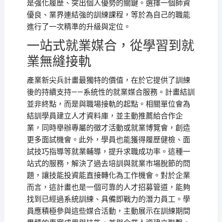
是強化履歷、突出個人優勢的關鍵。選擇一個師資
優良、業界連結強的訓練課程，等於為自己的職能
進行了一次精準的升級與定位。
一站式就業媒合，從學習到就
業無縫接軌
產業新尖兵計畫最獨特的價值，在於它提供了訓練
後的持續支持——系統性的就業媒合服務。計畫結訓
並非終點，而是與職場接軌的起點。相關單位會為
結訓學員建立人才資料庫，並主動推薦給合作企
業，同時舉辦專屬的徵才活動或就業博覽會，創造
更多面試機會。此外，學員也能獲得履歷健檢、面
試技巧指導等就業輔導，提升求職成功率。這種一
站式的服務，解決了過去培訓與就業市場脫節的問
題，讓技能投資能直接轉化為工作機會。對於企業
而言，這計畫也是一個可靠的人才招募管道，能夠
找到已經過系統訓練、具備即戰力的潛力員工。學
員應積極參與這些媒合活動，主動展示在訓練期間