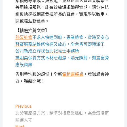
累積的專案成果與技能，並與企業人資建立聯繫。
善用這項服務，能有效縮短求職摸索期，讓你在結
訓後快速找到能發揮所長的舞台，實現學以致用，
開啟職涯新篇章。
【精選推薦文章】
熱泵維修
不求人快速到府、專業檢修、省時又安心
聲寶服務站
維修快速又放心，全台皆可即時派工
公司新成立尋找
台北記帳士事務所
神明桌
保養方式木材忌潮濕、陽光照射，如置窗旁
應設窗簾
告別手洗牌的煩惱！全新
電動麻將桌
，牌咖聚會神
器，輕鬆開戰！
文
Previous
Previous
post:
北分署產投方案：精準對接產業脈動，為台灣培育
章
關鍵人才
導
Next
Next