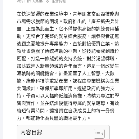
POST BY
ADMIN
生活情報
在快速變遷的產業環境中，青年朋友常面臨技能與
市場需求脫節的困境。政府推出的「產業新尖兵計
畫」正是為此而生，它不僅提供高額的訓練費用補
助，更整合了完整的就業媒合服務，讓參與者能無
後顧之憂地提升專業能力，直接對接優質企業。這
項計畫跳脫了傳統補助的框架，從技能養成到職位
匹配，打造一條龍式的支持系統。對於渴望轉職、
加薪或進入新興領域的青年而言，這是一個改變生
涯軌跡的關鍵機會。計畫涵蓋了人工智慧、大數
據、綠能科技等重點產業，課程由專業機構與企業
共同設計，確保所學即所用。透過政府的強力支
持，學員可以大幅降低經濟負擔，將精力專注於學
習與實作，並在結訓後獲得專屬的就業輔導，有效
縮短待業時間，讓投資在自我成長上的每一分努
力，都能轉化為具體的職場競爭力。
內容目錄