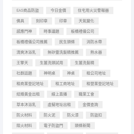
EAS商品防盜
今日金價
住宅用火災警報器
佛具
刻印章
印章
天氣變化
感應門神
時事議題
板橋禮儀公司
板橋禮儀公司推薦
民生頭條
消防水帶
清爽沐浴乳
無矽靈洗髮精推薦
熱水器
王擎天
生薑洗頭試用
生薑洗髮精
社群話題
神明桌
神桌
租公司地址
租商業登記地址
租工商地址
租營業登記地址
結婚黃金出租
線上直播
職業工會
草本沐浴乳
虛擬地址出租
金價查詢
防火材料
防火泥
防火漆
防盜扣
阻火材料
電子防盜門
頭條新聞