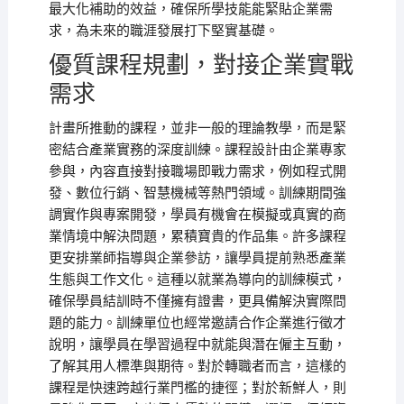
最大化補助的效益，確保所學技能能緊貼企業需
求，為未來的職涯發展打下堅實基礎。
優質課程規劃，對接企業實戰
需求
計畫所推動的課程，並非一般的理論教學，而是緊
密結合產業實務的深度訓練。課程設計由企業專家
參與，內容直接對接職場即戰力需求，例如程式開
發、數位行銷、智慧機械等熱門領域。訓練期間強
調實作與專案開發，學員有機會在模擬或真實的商
業情境中解決問題，累積寶貴的作品集。許多課程
更安排業師指導與企業參訪，讓學員提前熟悉產業
生態與工作文化。這種以就業為導向的訓練模式，
確保學員結訓時不僅擁有證書，更具備解決實際問
題的能力。訓練單位也經常邀請合作企業進行徵才
說明，讓學員在學習過程中就能與潛在僱主互動，
了解其用人標準與期待。對於轉職者而言，這樣的
課程是快速跨越行業門檻的捷徑；對於新鮮人，則