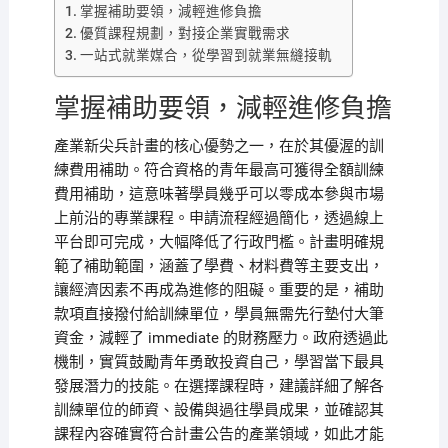
掌握補助要領，減輕進修負擔
優質課程規劃，對接企業實戰需求
一站式就業媒合，從學習到就業無縫接軌
掌握補助要領，減輕進修負擔
產業新尖兵計畫的核心優勢之一，在於其優渥的訓
練費用補助。符合資格的青年最高可獲得全額訓練
費用補助，這意味著學員幾乎可以零成本參與市場
上前沿的專業課程。申請流程經過簡化，透過線上
平台即可完成，大幅降低了行政門檻。計畫明確規
範了補助範圍，涵蓋了學費、材料費等主要支出，
讓經濟因素不再成為進修的阻礙。重要的是，補助
款項直接撥付給訓練單位，學員無需先行墊付大筆
資金，減輕了 immediate 的財務壓力。政府透過此
機制，實質鼓勵青年勇敢投資自己，學習當下最具
發展潛力的技能。在選擇課程時，建議詳細了解各
訓練單位的師資、設備與過往學員成果，並確認其
課程內容確實符合計畫公告的產業領域，如此才能