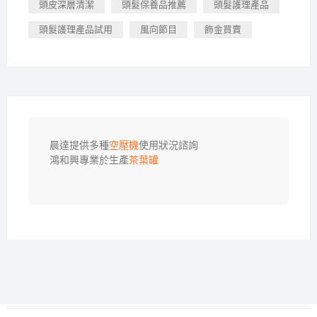
頭皮深層清潔
頭髮保養品推薦
頭髮護理產品
頭髮護理產品試用
風向節目
飾金買賣
晨達提供多種
空壓機
使用狀況諮詢

鴻和興專業於生產
茶葉罐