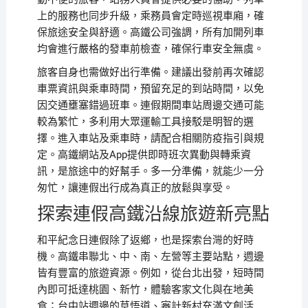
上的服務也同步升級，乘務員會定時巡視車廂，確
保旅途安全與舒適。高鐵公司強調，所有加開列車
均會進行嚴格的發車前檢查，確保行車安全無虞。
旅客自身也需做好出行準備。建議出發前再次確認
車票資訊與乘車時間，預留充足的到站時間，以免
因交通壅塞錯過班車。連假期間車站周邊交通可能
較為繁忙，多利用大眾運輸工具接駁是明智的選
擇。進入車站及乘車時，請配合相關防疫指引與規
定。高鐵網站及App提供即時班次異動與轉乘資
訊，是旅途中的好幫手。多一分準備，就能少一分
匆忙，讓連假出行成為真正的放鬆與享受。
探索連假高鐵沿線旅遊新亮點
和平紀念日連假除了返鄉，也是探索台灣的好時
機。高鐵串聯北、中、南、左營等主要站點，週邊
皆有豐富的旅遊資源。例如，從台北出發，短時間
內即可抵達桃園、新竹，體驗客家文化與在地美
食；台中站週邊的草悟道、審計新村充滿文創活