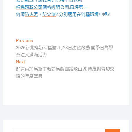
公司新成立尋找
台北記帳士事務所
板橋殯葬公司
價格透明公開,風評第一
何謂
防火泥
，
防火漆
? 分別適用在何種環境中呢?
文
Previous
Previous
post:
2026新北鮮奶幸福週2月23日甜蜜啟動 開學日為學
章
童注入滿滿活力
導
Next
Next
覽
post:
好運再加馬新丁粄節馬戲團躍飛山城 傳統與奇幻交
織的年度盛典