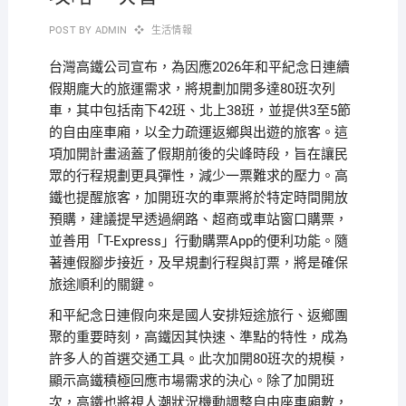
POST BY
ADMIN
生活情報
台灣高鐵公司宣布，為因應2026年和平紀念日連續
假期龐大的旅運需求，將規劃加開多達80班次列
車，其中包括南下42班、北上38班，並提供3至5節
的自由座車廂，以全力疏運返鄉與出遊的旅客。這
項加開計畫涵蓋了假期前後的尖峰時段，旨在讓民
眾的行程規劃更具彈性，減少一票難求的壓力。高
鐵也提醒旅客，加開班次的車票將於特定時間開放
預購，建議提早透過網路、超商或車站窗口購票，
並善用「T-Express」行動購票App的便利功能。隨
著連假腳步接近，及早規劃行程與訂票，將是確保
旅途順利的關鍵。
和平紀念日連假向來是國人安排短途旅行、返鄉團
聚的重要時刻，高鐵因其快速、準點的特性，成為
許多人的首選交通工具。此次加開80班次的規模，
顯示高鐵積極回應市場需求的決心。除了加開班
次，高鐵也將視人潮狀況機動調整自由座車廂數，