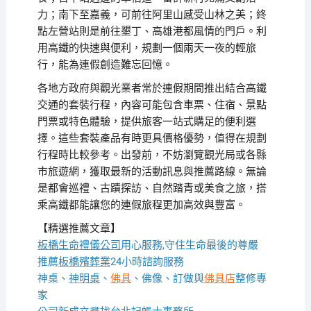
力；南下至嘉義，可前往阿里山感受山林之美；終
點左營站則是前往墾丁、高雄港都風情的門戶。利
用高鐵的快速與便利，規劃一個兩天一夜的輕旅
行，能為連假創造難忘回憶。
各地方政府與觀光業者常於連假期間推出結合高鐵
交通的套裝行程，內容可能包含車票、住宿、景點
門票或特色體驗，提供旅客一站式購足的便利選
擇。這些套裝產品有時更具價格優勢，值得在規劃
行程時比較參考。出發前，不妨瀏覽觀光局或各縣
市旅遊網，獲取最新的活動訊息與推薦路線。無論
是都會巡禮、古蹟探訪、自然踏青或美食之旅，搭
乘高鐵都能讓您的連假旅程更加高效與豐富。
【精選推薦文章】
板橋生命禮儀公司
用心服務,守住生命最後的尊嚴
推薦
板橋殯葬業
24小時諮詢服務
神桌、
神明桌
、
佛具
、佛像、訂做與
佛具店
整修專
家