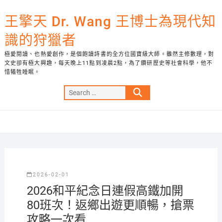
Skip
to
王擎天 Dr. Wang 王博士為現代知
content
識的狩獵者
極愛閱讀、也熱愛創作，是個飽讀詩書的全方位國寶級大師。雖然主修數理，對
文史卻有極大興趣，每天晚上11點到凌晨2點，為了鑽研歷史等社會科學，他不
惜犧牲睡眠。
Search
…
2026-02-01
2026和平紀念日連假高鐵加開
80班次！返鄉出遊更順暢，搶票
攻略一次看