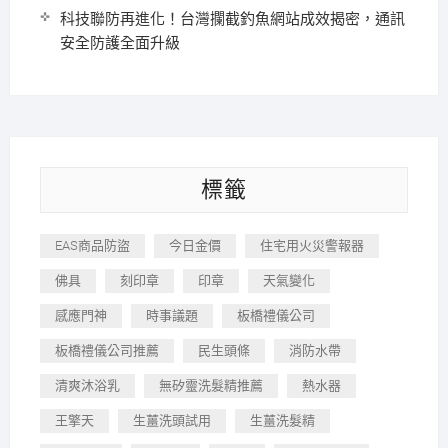
科技聯防再進化！台灣攔截釣魚網站成效揭密，通訊
安全防護全面升級
標籤
EAS商品防盜
今日金價
住宅用火災警報器
佛具
刻印章
印章
天氣變化
感應門神
時事議題
板橋禮儀公司
板橋禮儀公司推薦
民生頭條
消防水帶
清爽沐浴乳
無矽靈洗髮精推薦
熱水器
王擎天
生薑洗頭試用
生薑洗髮精