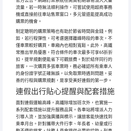
官方公告。網路訂票系統在開賣初期容易湧入大量
流量，若一時無法順利操作，可嘗試使用超商事務
機或直接前往車站售票窗口，多元管道能提高成功
購票的機會。
制定聰明的購票策略也有助於節省時間與金錢。例
如，若行程彈性，可考慮選擇離峰時段的車次，不
僅車票較好購買，車廂內也相對寬鬆。此外，高鐵
常推出早鳥優惠，符合條件的車次最多可享65折折
扣，提早規劃便能省下可觀旅費。對於結伴同行的
旅客，一次購買多張車票時，務必確認所有乘車人
的身份證字號正確無誤，以免取票時遇到問題。妥
善的行程與購票規劃，是享受美好連假的第一步。
連假出行貼心提醒與配套措施
面對連假運輸高峰，高鐵除增加班次外，也實施一
系列配套措施以提升服務品質。各車站將增派人力
引導人流，並加強廣播與標示，讓旅客能快速找到
乘車月台。針對攜帶大件行李、年長者、幼童或行
動不便的旅客，站務人員會提供必要的協助。列車