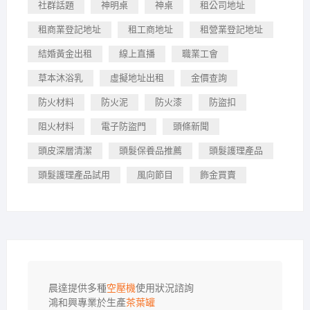
社群話題
神明桌
神桌
租公司地址
租商業登記地址
租工商地址
租營業登記地址
結婚黃金出租
線上直播
職業工會
草本沐浴乳
虛擬地址出租
金價查詢
防火材料
防火泥
防火漆
防盜扣
阻火材料
電子防盜門
頭條新聞
頭皮深層清潔
頭髮保養品推薦
頭髮護理產品
頭髮護理產品試用
風向節目
飾金買賣
晨達提供多種
空壓機
使用狀況諮詢

鴻和興專業於生產
茶葉罐