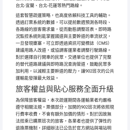
台北-宜蘭、台北-花蓮等熱門路線。
這套智慧疏運策略，也高度依賴科技工具的輔助。
透過訂票系統的數據，可以提前數週預測各時段、
各路線的旅客需求量，從而動態調整班表。即時路
況監控系統則能掌握國道與主要幹道的車流狀況，
一旦發現壅塞，可立即透過資訊可變標誌（CMS）
建議用路人改道，或協調客運業者調整行駛路線。
對於選擇自行開車的民眾，交通單位也提供了完整
的替代道路建議與即時路況查詢管道，鼓勵民眾多
加利用，以減輕主要幹道的壓力，讓902班次的公共
運輸能發揮最大效益。
旅客權益與貼心服務全面升級
為保障旅客權益，本次疏運期間各運輸業者均嚴格
遵守相關法規。票價部分，加開的902班次將依照現
行費率收費，不會有額外加價的情形。對於因故無
法搭乘已購票班次的旅客，各業者也提供了彈性的
退換票機制，詳細辦法已公告於官方網站與場站明