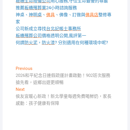
板橋生命禮儀公司
用心服務,守住生命最後的尊嚴
推薦
板橋殯葬業
24小時諮詢服務
神桌、
神明桌
、
佛具
、佛像、訂做與
佛具店
整修專
家
公司新成立尋找
台北記帳士事務所
板橋殯葬公司
價格透明公開,風評第一
何謂
防火泥
，
防火漆
? 分別適用在何種環境中呢?
文
Previous
Previous
post:
2026和平紀念日連假疏運計畫啟動！902班次服務
章
搶先看，返鄉出遊更順暢
導
Next
Next
覽
post:
侯友宜暖心新政！新北學童每週免費喝鮮奶，家長
感動：孩子健康有保障