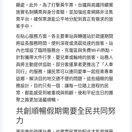
顯處。此外，為了打擊黃牛票，台鐵與高鐵持續實
施實名制購票與身分查驗，並加強巡查網路非法售
票平台，確保票源能公平地分配到真正有需求的旅
客手中。
在貼心服務方面，各主要車站與轉運站於疏運期間
將延長服務時間，便利深夜或清晨抵達的旅客。站
內也增設了臨時服務台、充電區與免費Wi-Fi熱點。
針對攜帶大件行李、嬰兒車或輪椅的旅客，站務人
員將主動提供協助。部分客運業者更推出了「人車
同行」的服務，讓民眾可以連同愛車一起搭乘專車
返鄉，解決目的地交通不便的問題。這些細緻的服
務設計，目的只有一個：讓每一位踏上旅程的民
眾，都能感受到被重視與照顧，使和平紀念日的團
聚之路更加溫馨順暢。
共創順暢假期需要全民共同努
力
再完善的疏運計畫，也需要民眾的配合才能發揮最