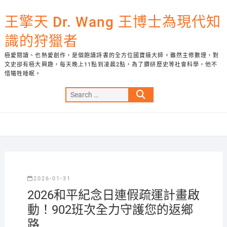
Skip
to
王擎天 Dr. Wang 王博士為現代知
content
識的狩獵者
極愛閱讀、也熱愛創作，是個飽讀詩書的全方位國寶級大師。雖然主修數理，對
文史卻有極大興趣，每天晚上11點到凌晨2點，為了鑽研歷史等社會科學，他不
惜犧牲睡眠。
Search
…
2026-01-31
2026和平紀念日連假疏運計畫啟
動！902班次全力守護您的返鄉
路