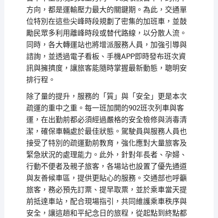
方向，都是運輸壓力最大的關鍵期。為此，交通單
位特別在這些尖峰時段規劃了密集的加班車，並鼓
勵民眾多利用離峰時段或替代路線，以分散人流。
同時，各大轉運站也將增派服務人員，加強引導與
諮詢，並透過電子看板、手機APP即時發布班次資
訊與擁擠度，讓旅客能隨時掌握最新動態，聰明安
排行程。
除了量的提升，服務的「質」與「安全」更是本次
疏運的重中之重。每一班加開的902班次列車與客
運，在出勤前都必須經過嚴格的安全檢修與消毒清
潔，確保車輛處於最佳狀態。駕駛員與服務人員也
接受了特別的疏運勤前教育，強化應對大量旅客及
緊急狀況的處理能力。此外，針對年長者、孕婦、
行動不便者及親子旅客，各場站也設置了優先通道
與友善候車區，提供更貼心的服務。交通部也呼籲
旅客，務必預先訂票、提早取票，並於乘車當天提
前抵達車站，配合現場指引，共同維護乘車秩序與
安全，讓這趟和平紀念日的旅程，從起點到終點都