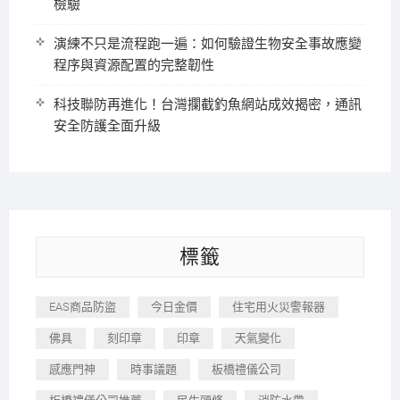
檢驗
演練不只是流程跑一遍：如何驗證生物安全事故應變
程序與資源配置的完整韌性
科技聯防再進化！台灣攔截釣魚網站成效揭密，通訊
安全防護全面升級
標籤
EAS商品防盜
今日金價
住宅用火災警報器
佛具
刻印章
印章
天氣變化
感應門神
時事議題
板橋禮儀公司