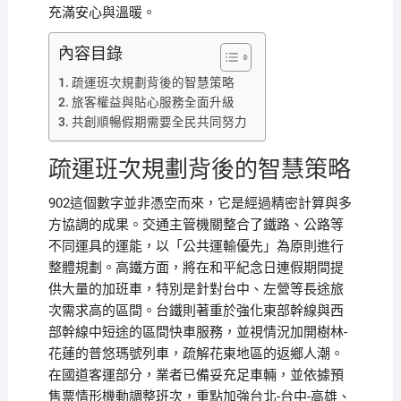
充滿安心與溫暖。
內容目錄
疏運班次規劃背後的智慧策略
旅客權益與貼心服務全面升級
共創順暢假期需要全民共同努力
疏運班次規劃背後的智慧策略
902這個數字並非憑空而來，它是經過精密計算與多
方協調的成果。交通主管機關整合了鐵路、公路等
不同運具的運能，以「公共運輸優先」為原則進行
整體規劃。高鐵方面，將在和平紀念日連假期間提
供大量的加班車，特別是針對台中、左營等長途旅
次需求高的區間。台鐵則著重於強化東部幹線與西
部幹線中短途的區間快車服務，並視情況加開樹林-
花蓮的普悠瑪號列車，疏解花東地區的返鄉人潮。
在國道客運部分，業者已備妥充足車輛，並依據預
售票情形機動調整班次，重點加強台北-台中-高雄、