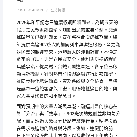
POST BY
ADMIN
生活情報
2026年和平紀念日連續假期即將到來，為期五天的
假期是民眾返鄉團聚、規劃出遊的重要時刻。交通
運輸單位已提前部署，宣布將在此次疏運期間，總
計提供高達902班次的加開列車與客運服務，全力滿
足民眾的旅運需求。這項龐大的運輸計畫，不僅是
數字的展現，更是對民眾安全、便利與舒適旅程的
具體承諾。從高鐵、台鐵到國道客運，各單位已啟
動協調機制，針對熱門時段與路線進行班次加密，
並同步強化場站疏導、票務系統與安全檢查，目標
是讓每一位旅客都能平安、順暢地抵達目的地，與
家人共度珍貴的和平紀念日。
面對預期中的大量人潮與車潮，疏運計畫的核心在
於「分流」與「效率」。902班次的規劃並非均勻分
配，而是透過大數據分析歷年旅運行為，精準投放
在需求最迫切的路線與時段。例如，連假開始前一
日下午至傍晚的北上方向，以及收假日下午的南下