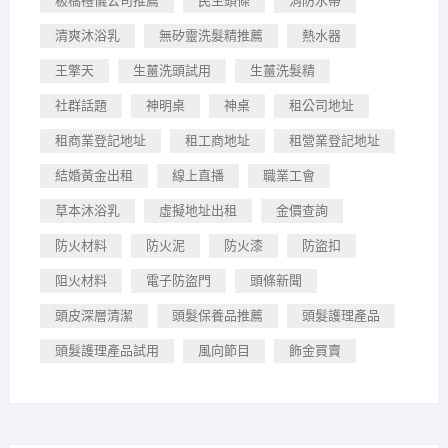
板橋禮儀公司推薦
民生頭條
消防水帶
清爽沐浴乳
無矽靈洗髮精推薦
熱水器
王擎天
生薑洗頭試用
生薑洗髮精
社群話題
神明桌
神桌
租公司地址
租商業登記地址
租工商地址
租營業登記地址
結婚黃金出租
線上直播
職業工會
草本沐浴乳
虛擬地址出租
金價查詢
防火材料
防火泥
防火漆
防盜扣
阻火材料
電子防盜門
頭條新聞
頭皮深層清潔
頭髮保養品推薦
頭髮護理產品
頭髮護理產品試用
風向節目
飾金買賣