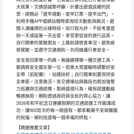
大效果。交通部誠摯呼籲，計畫出遊或返鄉的民
眾，請務必「提早規劃、提早訂票、提早出門」。
利用手機APP或網站隨時查詢班次動態與路況，避
開人潮擁擠的尖峰時段。若行程允許，不妨考慮提
前一天或延後一天出發，享受更從容的旅行品質。
自行開車的駕駛朋友，上路前請檢查車況，避免疲
勞駕駛，並遵守交通規則，共同維護行車安全。
安全是回家唯一的路。無論選擇哪一種交通工具，
都請將安全擺在第一位。搭乘大眾運輸時請繫好安
全帶（若配備），站穩扶好；自行開車則要保持安
全車距，注意路況。各交通場站與路段也將加強警
力巡邏與交通疏導，取締違規行為，確保疏運動線
暢通無阻。期盼透過政府與全民的齊心協力，讓
2026年和平紀念日連續假期的交通疏運工作圓滿成
功，讓902班次的每一趟旅程，都承載著平安與團圓
的祝福，順利抵達每一個幸福的終點。
【精選推薦文章】