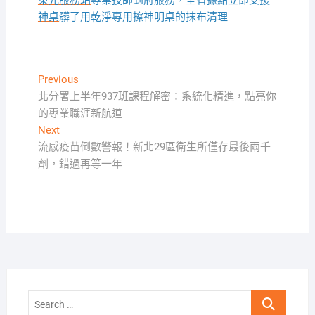
東元服務站
專業技師到府服務，全省據點立即支援
神桌
髒了用乾淨專用擦神明桌的抹布清理
文
Previous
Previous
post:
北分署上半年937班課程解密：系統化精進，點亮你
章
的專業職涯新航道
導
Next
Next
覽
post:
流感疫苗倒數警報！新北29區衛生所僅存最後兩千
劑，錯過再等一年
Search