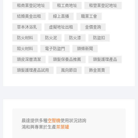
租商業登記地址
租工商地址
租營業登記地址
結婚黃金出租
線上直播
職業工會
草本沐浴乳
虛擬地址出租
金價查詢
防火材料
防火泥
防火漆
防盜扣
阻火材料
電子防盜門
頭條新聞
頭皮深層清潔
頭髮保養品推薦
頭髮護理產品
頭髮護理產品試用
風向節目
飾金買賣
晨達提供多種
空壓機
使用狀況諮詢

鴻和興專業於生產
茶葉罐