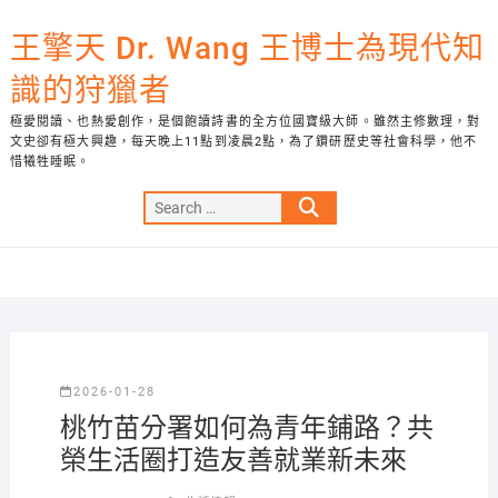
Skip
to
王擎天 Dr. Wang 王博士為現代知
content
識的狩獵者
極愛閱讀、也熱愛創作，是個飽讀詩書的全方位國寶級大師。雖然主修數理，對
文史卻有極大興趣，每天晚上11點到凌晨2點，為了鑽研歷史等社會科學，他不
惜犧牲睡眠。
Search
…
2026-01-28
桃竹苗分署如何為青年鋪路？共
榮生活圈打造友善就業新未來