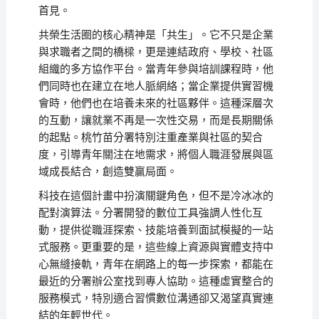
首見。
共榮生活圈的核心精神是「共生」。它不只是企業
與求職者之間的橋樑，更是連結政府、學校、社區
組織的多方協作平台。當青年參與培訓課程時，他
們同時也在建立在地人脈網絡；當企業提供實習機
會時，他們也在培養未來的社區夥伴。這種深層次
的互動，讓就業不再是一次性交易，而是長期關係
的起點。桃竹苗分署特別注重產業與社區的契合
度，引導青年關注在地需求，將個人職涯發展與區
域成長結合，創造雙贏局面。
科技在這個計畫中扮演關鍵角色，但不是冷冰冰的
配對演算法。分署開發的數位工具強調人性化互
動，提供從職涯探索、技能培養到面試模擬的一站
式服務。更重要的是，這些線上資源與實體支持中
心無縫接軌，青年在網路上的每一步探索，都能在
最近的分署辦公室找到專人協助。這種虛實整合的
服務模式，特別適合習慣數位溝通卻又渴望真實連
結的年輕世代。