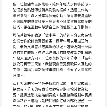
像一位經驗豐富的嚮導，陪伴年輕人走過迷茫期。
這個系統跳脫傳統職業測驗的框架，透過工作坊、
業界參訪、職人分享等多元活動，讓青年親身體驗
不同職場的真實樣貌。參與者不僅學習撰寫履歷的
技巧，更在互動中釐清自己的價值觀與工作期待。
導航系統特別強調「做中學」的精神。分署與在地
企業合作設計微實習計畫，讓青年可以用最短時
間、最低風險嘗試感興趣的領域。這些為期一至兩
週的實作體驗，往往比幾個月的課堂教學更能幫助
年輕人確認方向。一位參與過的青年分享：「在科
技公司實習三天後，我發現自己更喜歡與人互動的
工作，這讓我重新調整求職目標，節省了大量試錯
時間。」
這套系統的另一特色是持續性追蹤。青年完成初步
探索後，分署的專案管理師會定期關懷其就業狀
況，提供進階技能培訓資訊，甚至協助規劃中長期
職涯路徑。這種長期陪伴關係打破公部門服務「一
次性」的刻板印象，真正成為青年職涯發展的夥