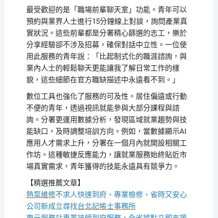
最受歡迎的是「職場前輩聊天室」功能。青年可以
預約與業界人士進行15分鐘線上對談，詢問產業真
實狀況。這些前輩都是分署精心篩選的志工，樂於
分享經驗卻不涉及招募，確保對話中立性。一位使
用此服務的青年說：「比起制式化的職涯諮詢，與
業內人士的輕鬆聊天更能讓我了解日常工作的樣
貌，這些細節在官方職缺描述中永遠看不到。」
數位工具也強化了服務的可及性。居住偏遠或行動
不便的青年，透過視訊就能參與大部分課程與諮
詢。分署更運用數據分析，發現區域就業趨勢與技
能缺口，及時調整培訓方向。例如，當數據顯示AI
應用人才需求上升，分署在一個月內就開設相關工
作坊。這種敏捷反應能力，讓就業服務始終貼近市
場真實需求，青年獲得的技能永遠具有競爭力。
【精選推薦文章】
熱泵維修
不求人快速到府、專業檢修、省時又安心
公司新成立尋找
台北記帳士事務所