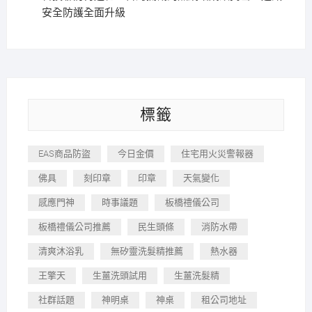
安全防護全面升級
標籤
EAS商品防盜
今日金價
住宅用火災警報器
佛具
刻印章
印章
天氣變化
感應門神
時事議題
板橋禮儀公司
板橋禮儀公司推薦
民生頭條
消防水帶
清爽沐浴乳
無矽靈洗髮精推薦
熱水器
王擎天
生薑洗頭試用
生薑洗髮精
社群話題
神明桌
神桌
租公司地址