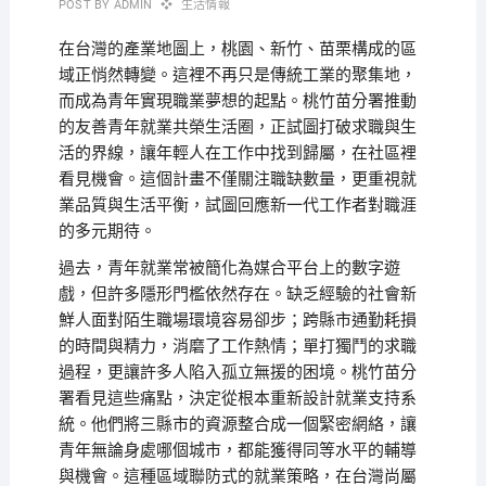
POST BY
ADMIN
生活情報
在台灣的產業地圖上，桃園、新竹、苗栗構成的區
域正悄然轉變。這裡不再只是傳統工業的聚集地，
而成為青年實現職業夢想的起點。桃竹苗分署推動
的友善青年就業共榮生活圈，正試圖打破求職與生
活的界線，讓年輕人在工作中找到歸屬，在社區裡
看見機會。這個計畫不僅關注職缺數量，更重視就
業品質與生活平衡，試圖回應新一代工作者對職涯
的多元期待。
過去，青年就業常被簡化為媒合平台上的數字遊
戲，但許多隱形門檻依然存在。缺乏經驗的社會新
鮮人面對陌生職場環境容易卻步；跨縣市通勤耗損
的時間與精力，消磨了工作熱情；單打獨鬥的求職
過程，更讓許多人陷入孤立無援的困境。桃竹苗分
署看見這些痛點，決定從根本重新設計就業支持系
統。他們將三縣市的資源整合成一個緊密網絡，讓
青年無論身處哪個城市，都能獲得同等水平的輔導
與機會。這種區域聯防式的就業策略，在台灣尚屬