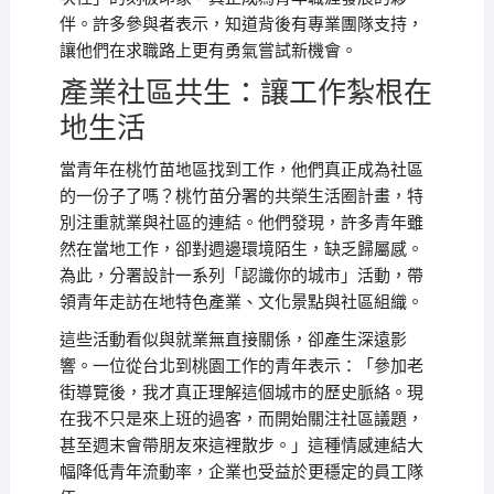
伴。許多參與者表示，知道背後有專業團隊支持，
讓他們在求職路上更有勇氣嘗試新機會。
產業社區共生：讓工作紮根在
地生活
當青年在桃竹苗地區找到工作，他們真正成為社區
的一份子了嗎？桃竹苗分署的共榮生活圈計畫，特
別注重就業與社區的連結。他們發現，許多青年雖
然在當地工作，卻對週邊環境陌生，缺乏歸屬感。
為此，分署設計一系列「認識你的城市」活動，帶
領青年走訪在地特色產業、文化景點與社區組織。
這些活動看似與就業無直接關係，卻產生深遠影
響。一位從台北到桃園工作的青年表示：「參加老
街導覽後，我才真正理解這個城市的歷史脈絡。現
在我不只是來上班的過客，而開始關注社區議題，
甚至週末會帶朋友來這裡散步。」這種情感連結大
幅降低青年流動率，企業也受益於更穩定的員工隊