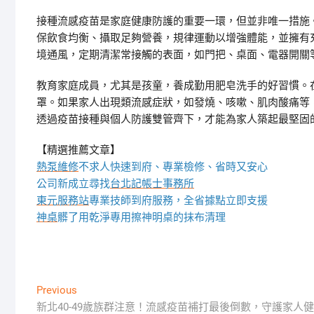
接種流感疫苗是家庭健康防護的重要一環，但並非唯一措施
保飲食均衡、攝取足夠營養，規律運動以增強體能，並擁有
境通風，定期清潔常接觸的表面，如門把、桌面、電器開關
教育家庭成員，尤其是孩童，養成勤用肥皂洗手的好習慣。
罩。如果家人出現類流感症狀，如發燒、咳嗽、肌肉酸痛等
透過疫苗接種與個人防護雙管齊下，才能為家人築起最堅固
【精選推薦文章】
熱泵維修
不求人快速到府、專業檢修、省時又安心
公司新成立尋找
台北記帳士事務所
東元服務站
專業技師到府服務，全省據點立即支援
神桌
髒了用乾淨專用擦神明桌的抹布清理
文
Previous
Previous
post:
新北40-49歲族群注意！流感疫苗補打最後倒數，守護家人