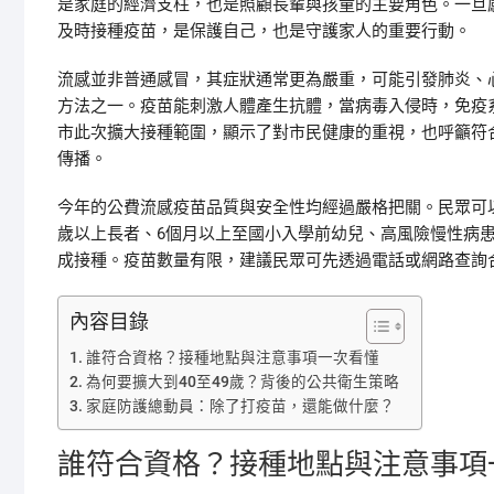
是家庭的經濟支柱，也是照顧長輩與孩童的主要角色。一旦
及時接種疫苗，是保護自己，也是守護家人的重要行動。
流感並非普通感冒，其症狀通常更為嚴重，可能引發肺炎、
方法之一。疫苗能刺激人體產生抗體，當病毒入侵時，免疫
市此次擴大接種範圍，顯示了對市民健康的重視，也呼籲符
傳播。
今年的公費流感疫苗品質與安全性均經過嚴格把關。民眾可以
歲以上長者、6個月以上至國小入學前幼兒、高風險慢性病
成接種。疫苗數量有限，建議民眾可先透過電話或網路查詢
內容目錄
誰符合資格？接種地點與注意事項一次看懂
為何要擴大到40至49歲？背後的公共衛生策略
家庭防護總動員：除了打疫苗，還能做什麼？
誰符合資格？接種地點與注意事項