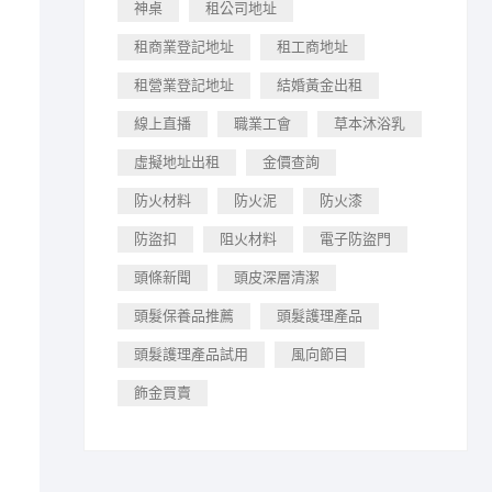
神桌
租公司地址
租商業登記地址
租工商地址
租營業登記地址
結婚黃金出租
線上直播
職業工會
草本沐浴乳
虛擬地址出租
金價查詢
防火材料
防火泥
防火漆
防盜扣
阻火材料
電子防盜門
頭條新聞
頭皮深層清潔
頭髮保養品推薦
頭髮護理產品
頭髮護理產品試用
風向節目
飾金買賣