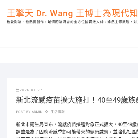
Skip
to
王擎天 Dr. Wang 王博士為現
content
極愛閱讀、也熱愛創作，是個飽讀詩書的全方位國寶級大師。雖然主修數理，對
2026-01-27
新北流感疫苗擴大施打！40至49歲
POST BY
ADMIN
生活情報
新北市衛生局宣布，流感疫苗接種對象正式擴大，40至49
調整是為了因應流感季節可能帶來的健康威脅，並強化社區