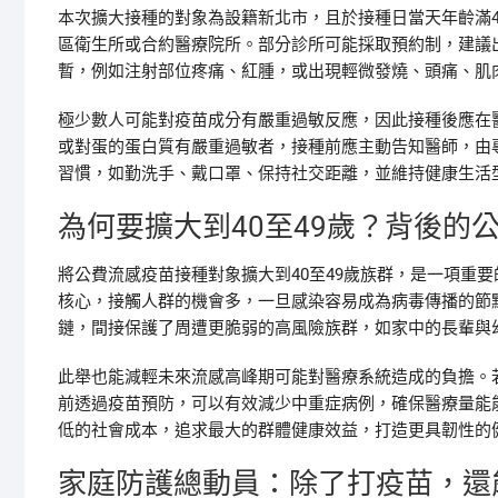
本次擴大接種的對象為設籍新北市，且於接種日當天年齡滿4
區衛生所或合約醫療院所。部分診所可能採取預約制，建議
暫，例如注射部位疼痛、紅腫，或出現輕微發燒、頭痛、肌
極少數人可能對疫苗成分有嚴重過敏反應，因此接種後應在
或對蛋的蛋白質有嚴重過敏者，接種前應主動告知醫師，由
習慣，如勤洗手、戴口罩、保持社交距離，並維持健康生活
為何要擴大到40至49歲？背後的
將公費流感疫苗接種對象擴大到40至49歲族群，是一項重
核心，接觸人群的機會多，一旦感染容易成為病毒傳播的節
鏈，間接保護了周遭更脆弱的高風險族群，如家中的長輩與
此舉也能減輕未來流感高峰期可能對醫療系統造成的負擔。
前透過疫苗預防，可以有效減少中重症病例，確保醫療量能
低的社會成本，追求最大的群體健康效益，打造更具韌性的
家庭防護總動員：除了打疫苗，還