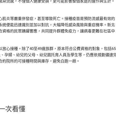
感染流感，不僅個人健康受損，更可能影響整個家庭的運作與生計。
心肌炎等嚴重併發症，甚至導致死亡。接種疫苗是預防流感最有效的
系統便能迅速識別並加以對抗，大幅降低感染風險與重症機率。新北
合資格的民眾踴躍響應，共同提升群體免疫力，讓病毒更難在社區中
放心接種。除了40至49歲族群，原本符合公費資格的對象，包括65
患、孕婦、幼兒的父母、幼兒園托育人員及學生等，仍應依規劃儘速
合約院所的可接種時間與庫存，避免白跑一趟。
一次看懂