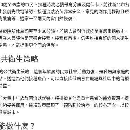
0歲至49歲的市民。接種時務必攜帶身分證及健保卡，前往新北市各
出發前先致電確認。接種流感疫苗非常安全，常見的副作用輕微且短
肉酸痛等，通常一至兩天內會自然恢復。
醫療院所休息觀察至少30分鐘。若過去曾對流感疫苗有嚴重過敏史，
專業人員評估是否適合接種。接種疫苗後，仍需維持良好的個人衛生
型態，才能提供更全面的保護。
公共衛生策略
要的公共衛生策略。這個年齡層的民眾社會活動力強，是職場與家庭的
點。透過為他們接種疫苗，可以直接降低病毒在職場與社區中的傳播
幼童。
若大量中年族群因流感就醫，將排擠其他急重症患者的醫療資源。提
能夠妥善運用。這項政策體現了「預防勝於治療」的核心理念，以較
健康城市。
能做什麼？