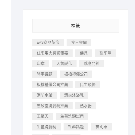
標籤
EAS商品防盜
今日金價
住宅用火災警報器
佛具
刻印章
印章
天氣變化
感應門神
時事議題
板橋禮儀公司
板橋禮儀公司推薦
民生頭條
消防水帶
清爽沐浴乳
無矽靈洗髮精推薦
熱水器
王擎天
生薑洗頭試用
生薑洗髮精
社群話題
神明桌