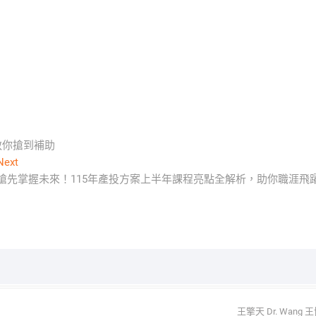
教你搶到補助
Next
Next
post:
搶先掌握未來！115年產投方案上半年課程亮點全解析，助你職涯飛
王擎天 Dr. Wan