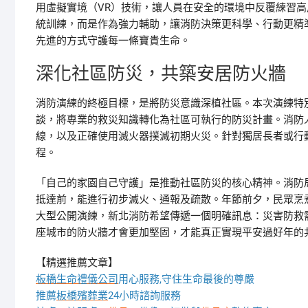
用虛擬實境（VR）技術，讓人員在安全的環境中反覆練習
統訓練，而是作為強力輔助，讓消防決策更科學、行動更精
先進的方式守護每一條寶貴生命。
深化社區防災，共築安居防火牆
消防演練的終極目標，是將防災意識深植社區。本次演練特
談，將專業的救災知識轉化為社區可執行的防災計畫。消防
線，以及正確使用滅火器撲滅初期火災。針對獨居長者或行
程。
「自己的家園自己守護」是推動社區防災的核心精神。消防
抵達前，能進行初步滅火、通報及疏散。年節前夕，民眾烹
大型公開演練，新北消防希望傳遞一個明確訊息：災害防救
座城市的防火牆才會更加堅固，才能真正實現平安過好年的
【精選推薦文章】
板橋生命禮儀公司
用心服務,守住生命最後的尊嚴
推薦
板橋殯葬業
24小時諮詢服務