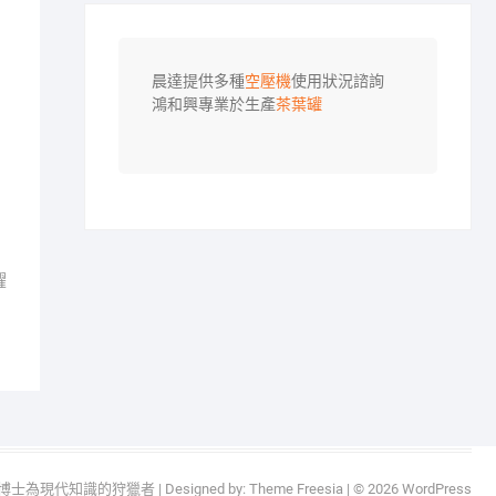
晨達提供多種
空壓機
使用狀況諮詢

鴻和興專業於生產
茶葉罐
躍
g 王博士為現代知識的狩獵者
| Designed by:
Theme Freesia
| © 2026
WordPress