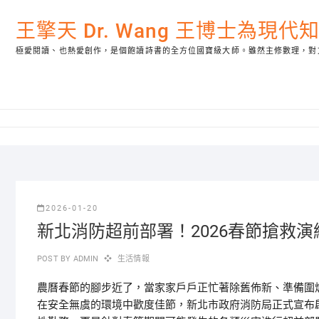
Skip
to
王擎天 Dr. Wang 王博士為現
content
極愛閱讀、也熱愛創作，是個飽讀詩書的全方位國寶級大師。雖然主修數理，對
2026-01-20
新北消防超前部署！2026春節搶救
POST BY
ADMIN
生活情報
農曆春節的腳步近了，當家家戶戶正忙著除舊佈新、準備圍
在安全無虞的環境中歡度佳節，新北市政府消防局正式宣布啟