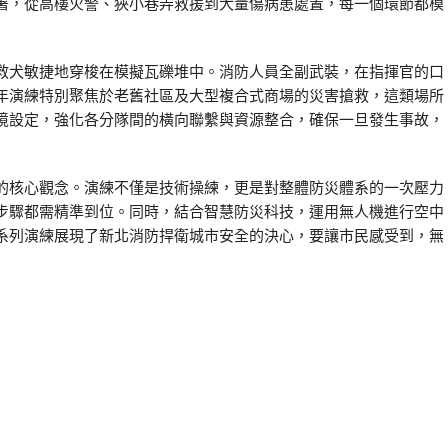
署，從高樓火警、狹小巷弄救援到大量傷病患處置，每一個環節都模
救犬敏捷地穿梭在模擬瓦礫堆中。消防人員全副武裝，在指揮官的口
年演練特別聚焦於老舊社區及大型複合式商場的災害搶救，這類場所
境設定，強化各分隊間的橫向聯繫與資源整合，確保一旦發生事故，
的核心觀念。演練不僅是技術操練，更是對整體防災體系的一次壓力
步驟都需精準到位。同時，結合智慧防災科技，運用無人機進行空中
系列演練展現了新北消防捍衛城市安全的決心，要讓市民感受到，無