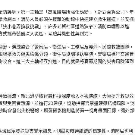
全防護網。第一主軸是「高風險場所強化應變」，針對百貨公司、年
搶救劇本。消防人員必須在複雜的動線中快速建立救生通道，並安撫
「狹小巷弄搶救挑戰」，許多老舊社區道路狹窄，消防車輛難以進
方式攜帶裝備深入災區，考驗其機動性與耐力。
關鍵。演練整合了警察局、衛生局、工務局及義消、民間救難團隊，
現場搶救與傷患檢傷分類，衛生局協調後送醫院，警察局進行交通管
密咬合。這三大主軸相互扣連，目的就是將春節期間的災害風險降到
種數據流。新北消防將智慧科技深度融入本次演練，大幅提升救災效
置與受困者熱源，並進行3D建模，協助指揮官掌握建築結構風險。消
0秒時會發出尖銳警報，頭盔攝影機則能將第一視角畫面回傳，讓外部
定區域民眾發送災害警示訊息，測試災時通訊鏈的穩定性。消防局也利