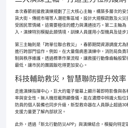
本次春節前搶救演練規劃了三大核心主軸，構築多層次的安
貨大街、傳統市場等人潮密集區域，設計大規模疏散及火災
受困民眾情緒，這需要極佳的體力與溝通技巧。第二主軸為
入，演練特別模擬此類情境，訓練人員運用小型機具及徒步
第三主軸則是「跨單位聯合救災」，春節期間資源調度尤為
進行跨部門協作。例如，在大量傷病患演練中，消防局負責
制與秩序維護，透過標準作業流程，讓救援行動像齒輪般緊
最低，讓市民的團圓飯吃得更加安心。
科技輔助救災，智慧聯防提升效率
走進演練指揮中心，巨大的電子螢幕上顯示著即時影像與各
率與安全性。無人機搭載熱顯像儀，能在濃煙中辨識火點位
防員的個人裝備也同步升級，新型救命器在人員靜止超過3
支援力量更了解內部狀況。
此外，透過「新北行動防災APP」與演練結合，模擬向特