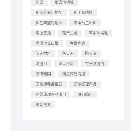
神桌
租公司地址
租商業登記地址
租工商地址
租營業登記地址
結婚黃金出租
線上直播
職業工會
草本沐浴乳
虛擬地址出租
金價查詢
防火材料
防火泥
防火漆
防盜扣
阻火材料
電子防盜門
頭條新聞
頭皮深層清潔
頭髮保養品推薦
頭髮護理產品
頭髮護理產品試用
風向節目
飾金買賣