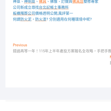
神桌、
神明桌
、
佛具
、佛像、訂做與
佛具店
整修專家
公司新成立尋找
台北記帳士事務所
板橋殯葬公司
價格透明公開,風評第一
何謂
防火泥
，
防火漆
? 分別適用在何種環境中呢?
文
Previous
Previous
post:
錯過再等一年！115年上半年產投方案報名全攻略，手把手
章
導
覽