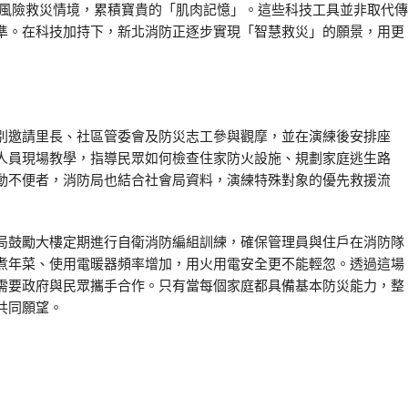
高風險救災情境，累積寶貴的「肌肉記憶」。這些科技工具並非取代傳
準。在科技加持下，新北消防正逐步實現「智慧救災」的願景，用更
別邀請里長、社區管委會及防災志工參與觀摩，並在演練後安排座
人員現場教學，指導民眾如何檢查住家防火設施、規劃家庭逃生路
動不便者，消防局也結合社會局資料，演練特殊對象的優先救援流
局鼓勵大樓定期進行自衛消防編組訓練，確保管理員與住戶在消防隊
煮年菜、使用電暖器頻率增加，用火用電安全更不能輕忽。透過這場
需要政府與民眾攜手合作。只有當每個家庭都具備基本防災能力，整
共同願望。