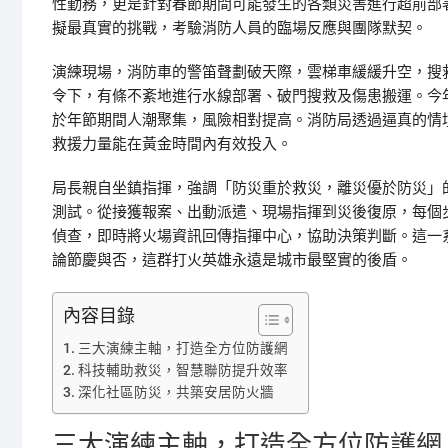
性勤務，更是針對春節期間可能發生的各類災害進行超前部
擬最真實的挑戰，考驗消防人員的臨場反應與團隊默契。
演練現場，消防車的警笛聲劃破天際，雲梯車緩緩升空，搜
令下，有條不紊地進行水線部署、破門搜救及傷患搬運。今
於年節期間人潮聚集，風險相對提高。消防局透過逼真的情
救援力量能在黃金時間內有效投入。
局長親自坐鎮指揮，強調「防災重於救災，離災優於防災」
測試。從接獲報案、出動派遣、現場指揮到災後復原，每個
偵查，即時將火場資訊回傳指揮中心，協助決策判斷。這一
論節慶與否，這群打火英雄永遠是城市最堅實的後盾。
內容目錄
三大演練主軸，打造全方位防護網
科技輔助救災，智慧聯防提升效率
深化社區防災，共築安居防火牆
三大演練主軸，打造全方位防護網