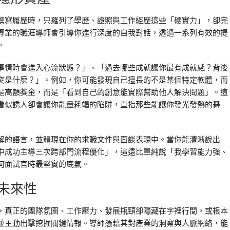
撰寫履歷時，只羅列了學歷、證照與工作經歷這些「硬實力」，卻完
專業的職涯導師會引導你進行深度的自我對話，透過一系列有效的提
。
事情時會進入心流狀態？」、「過去哪些成就讓你最有成就感？背後
突是什麼？」。例如，你可能發現自己擅長的不是某個特定軟體，而
是高額獎金，而是「看到自己的創意能實際幫助他人解決問題」。這
看似誘人卻會讓你能量耗竭的陷阱，直指那些能讓你發光發熱的舞
解的語言，並體現在你的求職文件與面談表現中。當你能清晰說出
中成功主導三次跨部門流程優化」，這遠比單純說「我學習能力強、
何面試官時最堅實的底氣。
未來性
，真正的團隊氛圍、工作壓力、發展瓶頸卻隱藏在字裡行間，或根本
並主動出擊挖掘關鍵情報。導師憑藉其對產業的洞察與人脈網絡，能