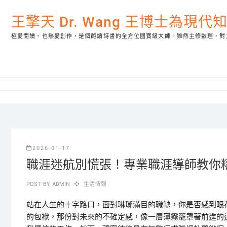
Skip
to
王擎天 Dr. Wang 王博士為現
content
極愛閱讀、也熱愛創作，是個飽讀詩書的全方位國寶級大師。雖然主修數理，對
2026-01-17
職涯迷航別慌張！專業職涯導師教你
POST BY
ADMIN
生活情報
站在人生的十字路口，面對琳瑯滿目的職缺，你是否感到眼
的包袱，那份對未來的不確定感，像一層薄霧籠罩著前進的