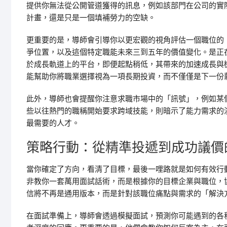
提供你無法從公開管道獲得的訊息，例如該部門在公司的實
計畫，還是只是一個填補勞力的空缺。
更重要的是，導師會引導你以更宏觀的視角評估一個職位的
爭位置，以及這個特定職能未來三到五年的價值變化。是正
於成長軌道上的平台，即便起點稍低，其帶來的加速成長與
能幫助你將職業選擇視為一項長期投資，而不僅僅是下一份
此外，導師也會提醒你注意求職市場中的「訊號」，例如某
些以往熱門的職稱開始要求跨域技能，則暗示了能力需求的
最需要的人才。
策略行動：從精準投遞到成功議價
當你確定了方向，看清了目標，最後一哩路就是如何有效行
非教你一套萬用面試話術，而是根據你的目標企業與職位，
信將不再是通用版本，而是針對該職位痛點與需求的「解決
在面試準備上，導師會透過模擬面試，預測你可能遇到的各