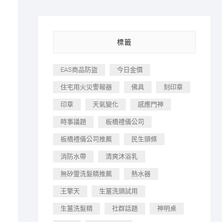
標籤
EAS商品防盜
今日金價
住宅用火災警報器
佛具
刻印章
印章
天氣變化
感應門神
時事議題
板橋禮儀公司
板橋禮儀公司推薦
民生頭條
消防水帶
清爽沐浴乳
無矽靈洗髮精推薦
熱水器
王擎天
生薑洗頭試用
生薑洗髮精
社群話題
神明桌