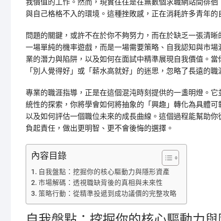
我價值的工作。然而，現實往往是在無數個求職網站間徘徊
與自己格格不入的環境。這種挫敗感，正在消耗許多青年的
問題的關鍵，或許不在於你不夠努力，而在於缺乏一張清晰
一場單純的機率遊戲，而是一場需要策略、自我認知與市場
業的潛力與陷阱，以及如何在面試中精準展現自我價值。當
「別人覺得好」或「薪水高就好」的迷思，忽略了長遠的職
專業的職涯指導，正是在這個混沌時刻提供的一盞明燈。它
統性的探索，你將學會如何將抽象的「興趣」轉化為具體可
以及如何評估一個職位未來的成長曲線。這個過程能幫助你
負起責任，做出更明智、更不會後悔的選擇。
內容目錄
自我盤點：挖掘你的核心驅動力與隱形資產
市場解碼：透視職缺背後的真相與未來性
策略行動：從精準投遞到成功議價的完整攻略
自我盤點：挖掘你的核心驅動力與