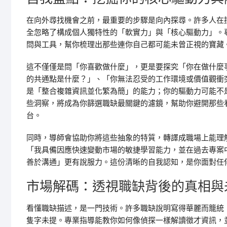
在向外尋找機會之前，最重要的步驟是向內探尋。許多人在
全忽略了構成個人獨特性的「軟實力」與「核心驅動力」。
問與工具，幫你梳理出那些連你自己都可能未曾正視的寶藏
這不僅僅是問「你喜歡做什麼」，更是要探究「你在做什麼
的共通點是什麼？」、「你無法忍受的工作環境或價值觀衝
是「整合複雜資訊並化繁為簡」的能力；你的驅動力可能不
些洞察，將成為你篩選職缺最關鍵的濾鏡，幫助你避開那些
台。
同時，導師會協助你將這些抽象的特質，轉譯成職場上能理
「我具備因應快速變動市場的敏捷學習能力，並在過去專案
善於溝通」更有說服力。這份清晰的自我認知，是你面對任
市場解碼：透視職缺背後的真相與
看懂職缺描述，是一門技術。許多職缺說明寫得華麗而籠統
隻字未提。專業指導能教你如何像偵探一樣解讀徵才資訊，