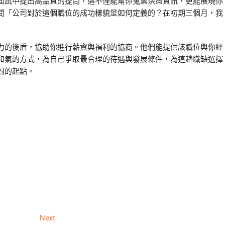
面試中提出高品質的提問，這不僅能幫你蒐集決策資訊，更能展現你
問「公司對於這個職位的成功樣貌是如何定義的？在初期三個月，我
力的後盾，協助你進行薪資與福利的協商。他們能提供該職位與你經
和氣的方式，為自己爭取最合理的待遇與發展條件，為這趟職缺選擇
固的起點。
Next
Next