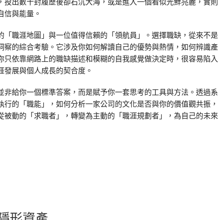
，投出數十封履歷後卻石沉大海，或是進入一個看似光鮮亮麗，實則
自信與能量。
的「職涯地圖」與一位值得信賴的「領航員」。選擇職缺，從來不是
洞察的綜合考驗。它涉及你如何解讀自己的優勢與熱情，如何辨識產
你只依靠網路上的職缺描述和模糊的自我感覺做決定時，很容易陷入
涯發展與個人成長的契合度。
並非給你一個標準答案，而是賦予你一套思考的工具與方法。透過系
執行的「職能」，如何分析一家公司的文化是否與你的價值觀共振，
從被動的「求職者」，轉變為主動的「職涯規劃者」，為自己的未來
隱形資產