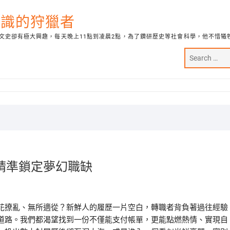
代知識的狩獵者
文史卻有極大興趣，每天晚上11點到凌晨2點，為了鑽研歷史等社會科學，他不惜犧
精準鎖定夢幻職缺
花撩亂、無所適從？新鮮人的履歷一片空白，轉職者背負著過往經驗
道路。我們都渴望找到一份不僅能支付帳單，更能點燃熱情、實現自