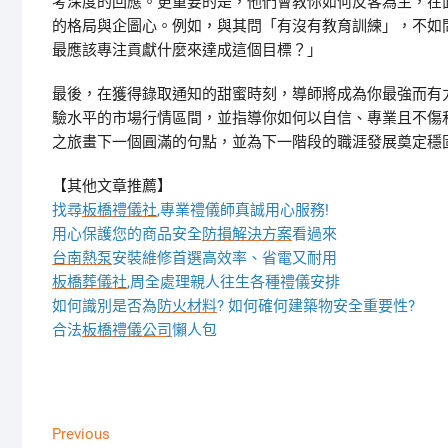
考深度的回應。更重要的是，他們會教你如何反客為主，在
的格局與企圖心。例如，與其問「有沒有教育訓練」，不如
最應該專注貢獻什麼來達成這個目標？」
最後，在獲得錄取通知的甜蜜時刻，導師將成為你最強而有
驗水平的市場行情區間，並指導你如何以自信、專業且不傷
之旅畫下一個圓滿的句點，並為下一階段的職涯發展奠定穩
【其他文章推薦】
找尋
板橋禮儀社
,專業禮儀師真誠用心服務!
用心保護您的商品安全
防損解決方案
看過來
台南熱泵
安裝維修首選高效率、省電又耐用
板橋葬儀社
,周全處理親人往生各種禮儀安排
如何識別是否為
防火材料
? 如何確何建築物安全重要性?
合法
板橋禮儀公司
懶人包
文
Previous
Previous