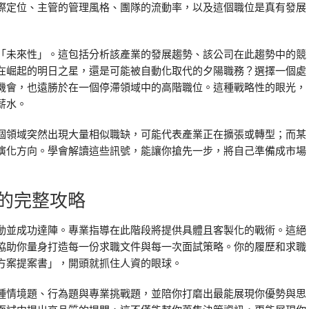
際定位、主管的管理風格、團隊的流動率，以及這個職位是真有發展
「未來性」。這包括分析該產業的發展趨勢、該公司在此趨勢中的競
在崛起的明日之星，還是可能被自動化取代的夕陽職務？選擇一個處
機會，也遠勝於在一個停滯領域中的高階職位。這種戰略性的眼光，
薪水。
個領域突然出現大量相似職缺，可能代表產業正在擴張或轉型；而某
演化方向。學會解讀這些訊號，能讓你搶先一步，將自己準備成市場
的完整攻略
動並成功達陣。專業指導在此階段將提供具體且客製化的戰術。這絕
協助你量身打造每一份求職文件與每一次面試策略。你的履歷和求職
方案提案書」，開頭就抓住人資的眼球。
種情境題、行為題與專業挑戰題，並陪你打磨出最能展現你優勢與思