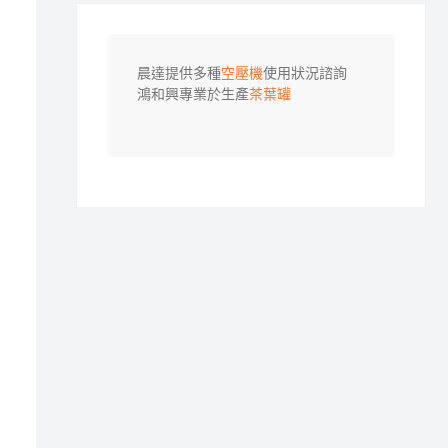
晨達提供多種
空壓機
使用狀況諮詢

鴻和興專業於生產
茶葉罐