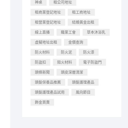
神桌
租公司地址
租商業登記地址
租工商地址
租營業登記地址
結婚黃金出租
線上直播
職業工會
草本沐浴乳
虛擬地址出租
金價查詢
防火材料
防火泥
防火漆
防盜扣
阻火材料
電子防盜門
頭條新聞
頭皮深層清潔
頭髮保養品推薦
頭髮護理產品
頭髮護理產品試用
風向節目
飾金買賣