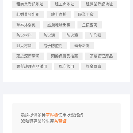
租商業登記地址
租工商地址
租營業登記地址
結婚黃金出租
線上直播
職業工會
草本沐浴乳
虛擬地址出租
金價查詢
防火材料
防火泥
防火漆
防盜扣
阻火材料
電子防盜門
頭條新聞
頭皮深層清潔
頭髮保養品推薦
頭髮護理產品
頭髮護理產品試用
風向節目
飾金買賣
晨達提供多種
空壓機
使用狀況諮詢

鴻和興專業於生產
茶葉罐