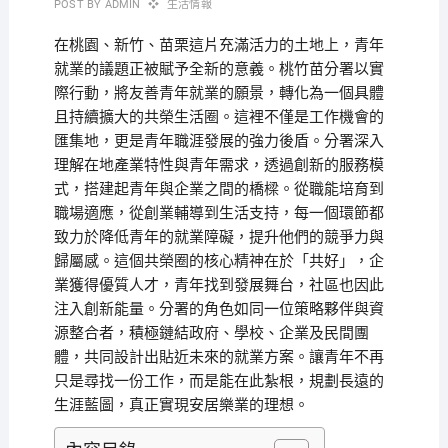
POST BY
ADMIN
生活情報
在桃園、新竹、苗栗這片充滿活力的土地上，青年
就業的議題正被賦予全新的意義。桃竹苗分署以實
際行動，將友善青年就業的願景，轉化為一個具體
且持續擴大的共榮生活圈。這裡不僅是工作機會的
匯集地，更是青年職涯發展的強力後盾。分署深入
理解在地產業特性與青年需求，透過創新的服務模
式，搭建起青年與企業之間的橋樑。從職能培育到
職場適應，從創業輔導到生活支持，每一個環節都
致力於降低青年的就業障礙，提升他們的競爭力與
歸屬感。這個共榮圈的核心精神在於「共好」，企
業獲得優質人才，青年找到發展舞台，社區也因此
注入創新能量。分署的角色如同一位策略夥伴與資
源整合者，積極鏈結政府、學校、企業及民間團
體，共同設計出貼近未來的就業方案。讓青年不再
只是尋找一份工作，而是能在此紮根，規劃長遠的
生涯藍圖，真正實現安居樂業的理想。