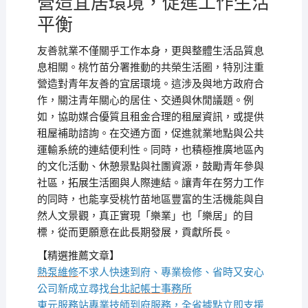
營造宜居環境，促進工作生活
平衡
友善就業不僅關乎工作本身，更與整體生活品質息
息相關。桃竹苗分署推動的共榮生活圈，特別注重
營造對青年友善的宜居環境。這涉及與地方政府合
作，關注青年關心的居住、交通與休閒議題。例
如，協助媒合優質且租金合理的租屋資訊，或提供
租屋補助諮詢。在交通方面，促進就業地點與公共
運輸系統的連結便利性。同時，也積極推廣地區內
的文化活動、休憩景點與社團資源，鼓勵青年參與
社區，拓展生活圈與人際連結。讓青年在努力工作
的同時，也能享受桃竹苗地區豐富的生活機能與自
然人文景觀，真正實現「樂業」也「樂居」的目
標，從而更願意在此長期發展，貢獻所長。
【精選推薦文章】
熱泵維修
不求人快速到府、專業檢修、省時又安心
公司新成立尋找
台北記帳士事務所
東元服務站
專業技師到府服務，全省據點立即支援