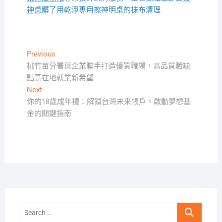
神桌
髒了用乾淨專用擦神明桌的抹布清理
文
Previous
Previous
post:
桃竹苗分署與企業聯手打造優質職場，高品質職缺
章
點亮在地就業新希望
導
Next
Next
覽
post:
你的18歲成年禮：解鎖台灣未來帳戶，啟動夢想基
金的關鍵指南
Search
…