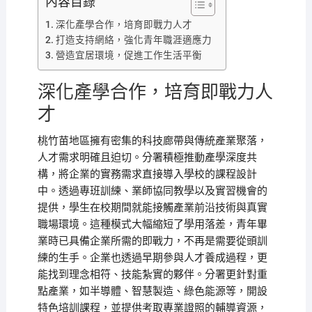
內容目錄
深化產學合作，培育即戰力人才
打造支持網絡，強化青年職涯適應力
營造宜居環境，促進工作生活平衡
深化產學合作，培育即戰力人
才
桃竹苗地區擁有密集的科技廊帶與傳統產業聚落，
人才需求明確且迫切。分署積極推動產學深度共
構，將企業的實務需求直接導入學校的課程設計
中。透過專班訓練、業師協同教學以及實習機會的
提供，學生在校期間就能接觸產業前沿技術與真實
職場環境。這種模式大幅縮短了學用落差，青年畢
業時已具備企業所需的即戰力，不再是需要從頭訓
練的生手。企業也透過早期參與人才養成過程，更
能找到理念相符、技能紮實的夥伴。分署更針對重
點產業，如半導體、智慧製造、綠色能源等，開設
特色培訓課程，並提供考取專業證照的輔導資源，