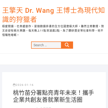
Skip
to
王擎天 Dr. Wang 王博士為現代知
content
識的狩獵者
極愛閱讀、也熱愛創作，是個飽讀詩書的全方位國寶級大師。雖然主修數理，對
文史卻有極大興趣，每天晚上11點到凌晨2點，為了鑽研歷史等社會科學，他不
惜犧牲睡眠。
Search
…
2026-01-16
桃竹苗分署點亮青年未來！攜手
企業共創友善就業新生活圈