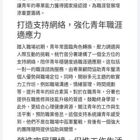
讓青年的專業能力獲得國家級認證，為職涯發展增
添重要籌碼。
打造支持網絡，強化青年職涯
適應力
踏入職場初期，青年常面臨角色轉換、壓力調適與
人際互動的挑戰。桃竹苗分署建構了一個全方位的
支持網絡，陪伴青年穩健度過職涯適應期。這包括
一對一的職涯諮詢服務，由專業顧問協助青年釐清
個人優勢與職場定位。同時，開辦多元主題的軟實
力工作坊，例如職場溝通、情緒管理、時間規劃
等，提升青年的綜合素質。對於在職青年，分署也
提供在職進修與技能升級的管道，鼓勵終身學習。
此外，更結合心理健康資源，關注青年的工作與生
活平衡，預防職業倦怠。這個支持系統讓青年感受
到，他們不是在職場中孤軍奮戰，背後有一個強大
的團隊隨時提供協助與關懷。