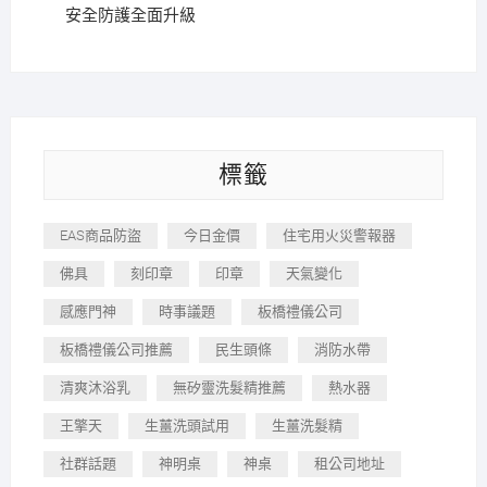
安全防護全面升級
標籤
EAS商品防盜
今日金價
住宅用火災警報器
佛具
刻印章
印章
天氣變化
感應門神
時事議題
板橋禮儀公司
板橋禮儀公司推薦
民生頭條
消防水帶
清爽沐浴乳
無矽靈洗髮精推薦
熱水器
王擎天
生薑洗頭試用
生薑洗髮精
社群話題
神明桌
神桌
租公司地址