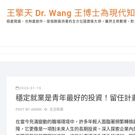
Skip
to
王擎天 Dr. Wang 王博士為現
content
極愛閱讀、也熱愛創作，是個飽讀詩書的全方位國寶級大師。雖然主修數理，對
2026-01-16
穩定就業是青年最好的投資！留任計
POST BY
ADMIN
生活情報
在當今充滿變動的職場環境中，許多年輕人面臨著頻繁轉換
障，它更像是一項對未來人生的長期投資。深入探索企業內