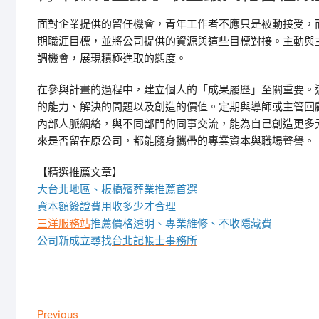
面對企業提供的留任機會，青年工作者不應只是被動接受，
期職涯目標，並將公司提供的資源與這些目標對接。主動與
調機會，展現積極進取的態度。
在參與計畫的過程中，建立個人的「成果履歷」至關重要。
的能力、解決的問題以及創造的價值。定期與導師或主管回
內部人脈網絡，與不同部門的同事交流，能為自己創造更多
來是否留在原公司，都能隨身攜帶的專業資本與職場聲譽。
【精選推薦文章】
大台北地區、
板橋殯葬業推薦
首選
資本額簽證費用
收多少才合理
三洋服務站
推薦價格透明、專業維修、不收隱藏費
公司新成立尋找
台北記帳士事務所
文
Previous
Previous