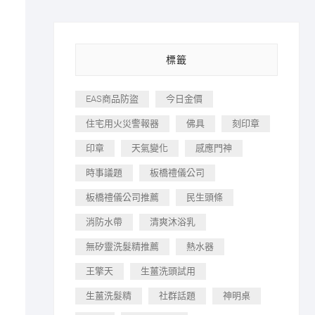
標籤
EAS商品防盜
今日金價
住宅用火災警報器
佛具
刻印章
印章
天氣變化
感應門神
時事議題
板橋禮儀公司
板橋禮儀公司推薦
民生頭條
消防水帶
清爽沐浴乳
無矽靈洗髮精推薦
熱水器
王擎天
生薑洗頭試用
生薑洗髮精
社群話題
神明桌