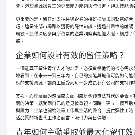
會。這些資源讓員工的專業能力能夠與時俱進，避免技能隨
更重要的是，留任計畫往往與企業的接班梯隊規劃緊密結合
巧，這是外部市場難以獲得的隱性知識。透過計畫性的輪調
局觀。這種深度參與所積累的產業洞察與組織人脈，構成了
整。
企業如何設計有效的留任策略？
一個能真正留住青年人才的計畫，必須直擊他們的核心需求
地看到，在未來一到三年內，自己的技能與職位可能如何進
應的支援資源，讓員工感受到每一步成長都有公司的支持作
其次，心理層面的歸屬感與認同感是金錢無法替代的要素。
關的決策，感受到自己的意見被重視。同時，建立一個互助
與壓力。企業也開始注重工作與生活的整合，提供彈性工時
活品質的新世代工作者而言，吸引力與日俱增。
青年如何主動爭取並最大化留任效