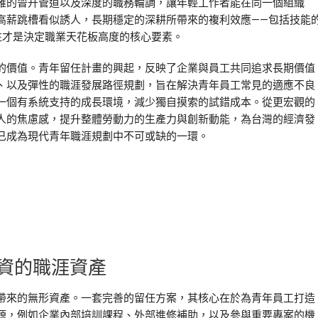
確的晉升管道以及深度的職務輪調，讓年輕工作者能在同一個組織
高薪跳槽看似誘人，長期穩定的深耕所帶來的複利效應——包括技能
往才是決定職業天花板高度的核心要素。
的價值。青年留任計畫的興起，反映了企業與員工共同追求長期價值
、以及彈性的職涯發展路徑規劃，旨在解決青年員工常見的適應不良
一個有系統支持的成長環境，減少獨自摸索的試錯成本。從更宏觀的
人的焦慮感，提升整體勞動力的生產力與創新動能，為台灣的經濟發
已成為現代青年職涯規劃中不可或缺的一環。
資的職涯資產
帶來的無形資產。一套完善的留任方案，其核心在於為青年員工打造
源，例如企業內部培訓課程、外部進修補助，以及參與重要專案的機