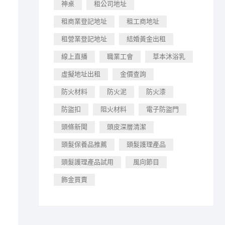
神桌
租公司地址
租商業登記地址
租工商地址
租營業登記地址
結婚黃金出租
線上直播
職業工會
草本沐浴乳
虛擬地址出租
金價查詢
防火材料
防火泥
防火漆
防盜扣
阻火材料
電子防盜門
頭條新聞
頭皮深層清潔
頭髮保養品推薦
頭髮護理產品
頭髮護理產品試用
風向節目
飾金買賣