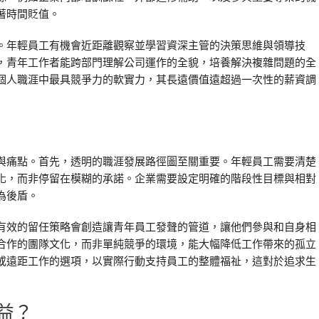
著時間貶值。
。年輕員工有機會近距離觀察並學習資深主管的決策思維與領導技
，青年工作者能跨部門理解公司運作的全貌，培養解決複雜問題的全
個人職涯中最具競爭力的軟實力，其長遠價值遠超過一次性的薪資調
與痛點。首先，透明的職涯發展路徑圖至關重要。年輕員工需要清楚
化，而非停留在模糊的承諾。企業需要設定明確的階段性目標與相對
為後盾。
有效的留任策略會創造讓青年員工發聲的管道，讓他們參與和自身相
合作的團隊文化，而非單純競爭的環境，能大幅降低工作帶來的孤立
或遠距工作的選項，以實際行動支持員工的整體福祉，這對於追求生
益？