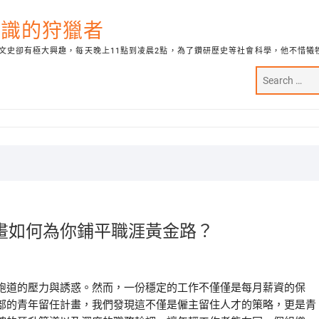
代知識的狩獵者
文史卻有極大興趣，每天晚上11點到凌晨2點，為了鑽研歷史等社會科學，他不惜犧
畫如何為你鋪平職涯黃金路？
跑道的壓力與誘惑。然而，一份穩定的工作不僅僅是每月薪資的保
部的青年留任計畫，我們發現這不僅是僱主留住人才的策略，更是青