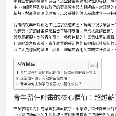
年職涯發展的關鍵加速器。這些計畫透過系統性的培訓、明
中，持續累積難以被取代的專業資本與人脈網絡。當短期的
精熟、對產業的深度理解，以及穩健的個人品牌建立——往
台灣的就業市場正逐步從追求快速流動，轉向重視永續發展
的趨勢。這類計畫通常整合了導師制度、專業技能認證補助
與發展瓶頸。對於青年而言，參與這樣的計畫意味著能獲得
社會經濟角度來看，青年就業的穩定性能有效降低社會新鮮
展注入更穩固的基礎。因此，理解並善用企業的留任資源，
內容目錄
青年留任計畫的核心價值：超越薪資的職涯資產
企業如何設計有效的留任策略？
青年如何主動爭取並最大化留任效益？
青年留任計畫的核心價值：超越薪
許多求職者將目光聚焦於起薪數字，卻忽略了留任計畫所能
一個可持續成長的生態系統。這個系統包含了持續學習的資