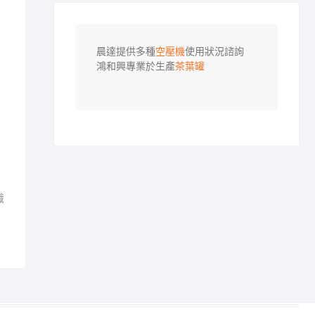
晨達提供多種
空壓機
使用狀況諮詢

鴻和興專業於生產
茶葉罐
識