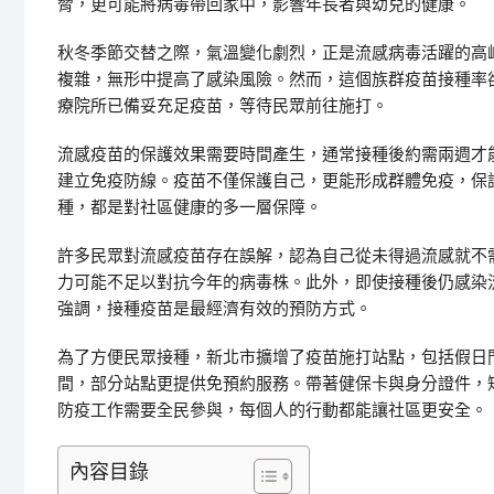
脅，更可能將病毒帶回家中，影響年長者與幼兒的健康。
秋冬季節交替之際，氣溫變化劇烈，正是流感病毒活躍的高
複雜，無形中提高了感染風險。然而，這個族群疫苗接種率
療院所已備妥充足疫苗，等待民眾前往施打。
流感疫苗的保護效果需要時間產生，通常接種後約需兩週才
建立免疫防線。疫苗不僅保護自己，更能形成群體免疫，保
種，都是對社區健康的多一層保障。
許多民眾對流感疫苗存在誤解，認為自己從未得過流感就不
力可能不足以對抗今年的病毒株。此外，即使接種後仍感染
強調，接種疫苗是最經濟有效的預防方式。
為了方便民眾接種，新北市擴增了疫苗施打站點，包括假日
間，部分站點更提供免預約服務。帶著健保卡與身分證件，
防疫工作需要全民參與，每個人的行動都能讓社區更安全。
內容目錄