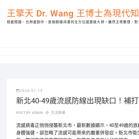
Skip
to
王擎天 Dr. Wang 王博士為現
content
極愛閱讀、也熱愛創作，是個飽讀詩書的全方位國寶級大師。雖然主修數理，對
2026-01-15
新北40-49歲流感防線出現缺口！補
POST BY
ADMIN
生活情報
流感病毒正悄悄侵襲新北市，最新數據顯示，40至49歲的
身體強健，卻忽略了流感可能帶來的嚴重併發症。新北市衛