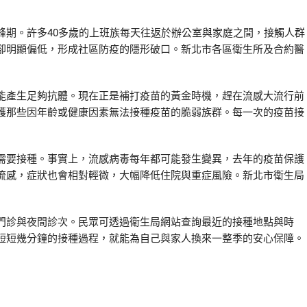
峰期。許多40多歲的上班族每天往返於辦公室與家庭之間，接觸人群
卻明顯偏低，形成社區防疫的隱形破口。新北市各區衛生所及合約醫
能產生足夠抗體。現在正是補打疫苗的黃金時機，趕在流感大流行前
護那些因年齡或健康因素無法接種疫苗的脆弱族群。每一次的疫苗接
需要接種。事實上，流感病毒每年都可能發生變異，去年的疫苗保護
流感，症狀也會相對輕微，大幅降低住院與重症風險。新北市衛生局
門診與夜間診次。民眾可透過衛生局網站查詢最近的接種地點與時
短短幾分鐘的接種過程，就能為自己與家人換來一整季的安心保障。