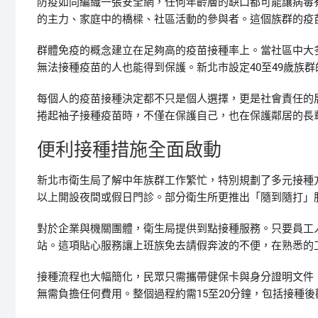
防疫如同編織一張安全網，任何年齡層的缺口都可能讓病毒有
的主力、家庭中的橋樑、社區活動的參與者。這個族群的疫
群體免疫的概念建立在足夠高的疫苗接種率上。當社區中大
無法接種疫苗的人也能得到保護。新北市設定40至49歲族
每個人的疫苗接種決定都不只是個人選擇，更是社會責任的
捲起袖子接種疫苗時，不僅在保護自己，也在保護鄰居的長
便利接種措施全面啟動
新北市衛生局了解中年族群工作繁忙，特別規劃了多元接種方
以上開設夜間或假日門診。部分衛生所更推出「隨到隨打」
對於企業與機關團體，衛生局提供到點接種服務。只要員工
站。這項貼心服務讓上班族免去請假奔波的不便，在熟悉的
接種流程也大幅簡化，民眾只需攜帶健保卡與身分證明文件
無需負擔任何費用。整個過程約需15至20分鐘，包括接種