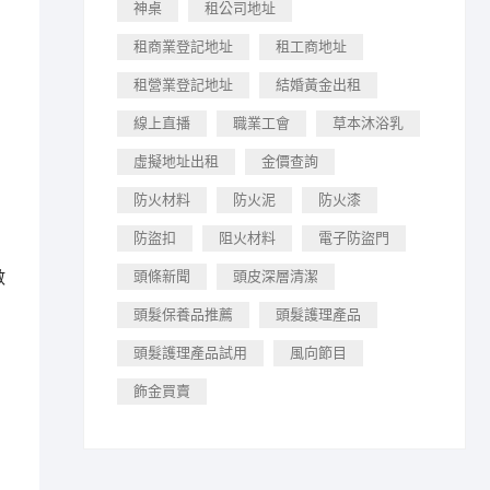
神桌
租公司地址
租商業登記地址
租工商地址
租營業登記地址
結婚黃金出租
線上直播
職業工會
草本沐浴乳
虛擬地址出租
金價查詢
防火材料
防火泥
防火漆
防盜扣
阻火材料
電子防盜門
數
頭條新聞
頭皮深層清潔
頭髮保養品推薦
頭髮護理產品
頭髮護理產品試用
風向節目
飾金買賣