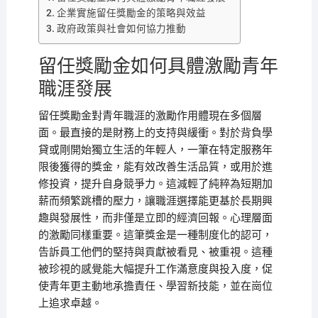
企業實施留任獎勵金的策略與效益
政府政策與社會如何協力推動
留任獎勵金如何具體激勵青年
職涯發展
留任獎勵金對青年職涯的激勵作用體現在多個層
面。最直接的是財務上的支持與緩衝。對於背負學
貸或剛開始獨立生活的年輕人，一筆在特定服務年
限後獲得的獎金，能有效改善生活品質，或用於進
修投資，提升自身競爭力。這減輕了純粹為短期加
薪而頻繁跳槽的壓力，讓職涯選擇能更基於長期興
趣與發展性，而非僅是立即的經濟回報。心理層面
的激勵同樣重要。這筆獎金是一種制度化的認可，
告訴員工他們的堅持與貢獻被看見、被重視。這種
被珍視的感覺能大幅提升工作滿意度與投入度，促
使青年更主動地承擔責任、學習新技能，並在崗位
上追求卓越。