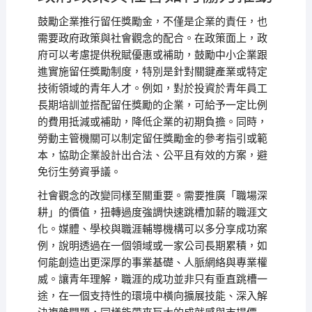
鼓勵企業推行留任獎勵金，不僅是企業的責任，也
需要政府政策與社會觀念的配合。在政策面上，政
府可以考慮提供稅賦優惠或補助，鼓勵中小企業跟
進實施留任獎勵制度，特別是針對關鍵產業或特定
技術領域的青年人才。例如，對於投資於青年員工
長期培訓並搭配留任獎勵的企業，可給予一定比例
的費用抵減或補助，降低企業的初期負擔。同時，
勞動主管機關可以制定留任獎勵金的參考指引或範
本，協助企業設計出合法、公平且有效的方案，避
免衍生勞資爭議。
社會觀念的改變同樣至關重要。需要推廣「職場深
耕」的價值，扭轉過度強調快速跳槽加薪的職涯文
化。媒體、學校與職涯輔導機構可以多分享成功案
例，說明透過在一個領域或一家公司長期累積，如
何能創造出更深厚的事業基礎、人脈網絡與專業權
威。讓青年理解，職涯的成功並非只有垂直跳槽一
途，在一個支持性的環境中橫向擴展技能、深入解