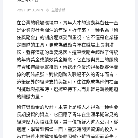
POST BY
ADMIN
生活情報
在台灣的職場環境中，青年人才的流動與留任一直
是企業與社會關注的焦點。近年來，一種名為「留
任獎勵金」的制度逐漸受到重視，它不僅是企業穩
定團隊的工具，更成為鼓勵青年在職場上長期耕
耘、發揮潛能的重要誘因。這筆獎勵金超越了傳統
的年終獎金或績效獎金概念，它直接與員工的服務
年資和持續貢獻掛鉤，傳遞出企業珍視長期夥伴關
係的明確訊號。對於剛踏入職場不久的青年而言，
這筆額外的經濟支持與認可，往往能成為他們在面
對挑戰與瓶頸時，選擇堅持下去而非輕易轉換跑道
的關鍵力量。
留任獎勵金的設計，本質上是將人才視為一種需要
長期投資的資產。它回應了青年在生涯早期常見的
經濟壓力與職涯焦慮。當一位新鮮人進入公司，從
適應、學習到獨當一面，需要時間與資源的投入。
若在培養出關鍵技能後便因微小薪資差距而流失，