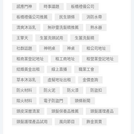
感應門神
時事議題
板橋禮儀公司
板橋禮儀公司推薦
民生頭條
消防水帶
清爽沐浴乳
無矽靈洗髮精推薦
熱水器
王擎天
生薑洗頭試用
生薑洗髮精
社群話題
神明桌
神桌
租公司地址
租商業登記地址
租工商地址
租營業登記地址
結婚黃金出租
線上直播
職業工會
草本沐浴乳
虛擬地址出租
金價查詢
防火材料
防火泥
防火漆
防盜扣
阻火材料
電子防盜門
頭條新聞
頭皮深層清潔
頭髮保養品推薦
頭髮護理產品
頭髮護理產品試用
風向節目
飾金買賣