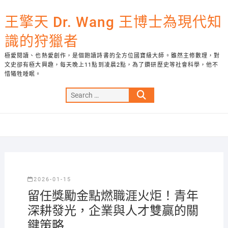
Skip
to
王擎天 Dr. Wang 王博士為現代知
content
識的狩獵者
極愛閱讀、也熱愛創作，是個飽讀詩書的全方位國寶級大師。雖然主修數理，對
文史卻有極大興趣，每天晚上11點到凌晨2點，為了鑽研歷史等社會科學，他不
惜犧牲睡眠。
Search
…
2026-01-15
留任獎勵金點燃職涯火炬！青年
深耕發光，企業與人才雙贏的關
鍵策略