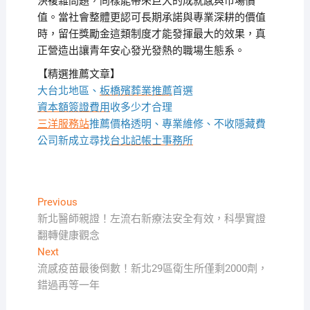
決複雜問題，同樣能帶來巨大的成就感與市場價
值。當社會整體更認可長期承諾與專業深耕的價值
時，留任獎勵金這類制度才能發揮最大的效果，真
正營造出讓青年安心發光發熱的職場生態系。
【精選推薦文章】
大台北地區、
板橋殯葬業推薦
首選
資本額簽證費用
收多少才合理
三洋服務站
推薦價格透明、專業維修、不收隱藏費
公司新成立尋找
台北記帳士事務所
文
Previous
Previous
post:
新北醫師親證！左流右新療法安全有效，科學實證
章
翻轉健康觀念
導
Next
Next
覽
post:
流感疫苗最後倒數！新北29區衛生所僅剩2000劑，
錯過再等一年