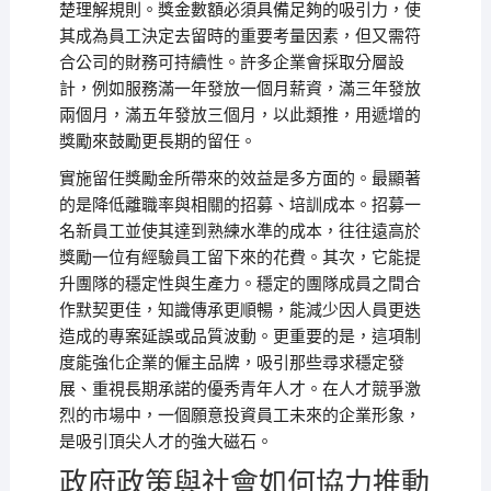
楚理解規則。獎金數額必須具備足夠的吸引力，使
其成為員工決定去留時的重要考量因素，但又需符
合公司的財務可持續性。許多企業會採取分層設
計，例如服務滿一年發放一個月薪資，滿三年發放
兩個月，滿五年發放三個月，以此類推，用遞增的
獎勵來鼓勵更長期的留任。
實施留任獎勵金所帶來的效益是多方面的。最顯著
的是降低離職率與相關的招募、培訓成本。招募一
名新員工並使其達到熟練水準的成本，往往遠高於
獎勵一位有經驗員工留下來的花費。其次，它能提
升團隊的穩定性與生產力。穩定的團隊成員之間合
作默契更佳，知識傳承更順暢，能減少因人員更迭
造成的專案延誤或品質波動。更重要的是，這項制
度能強化企業的僱主品牌，吸引那些尋求穩定發
展、重視長期承諾的優秀青年人才。在人才競爭激
烈的市場中，一個願意投資員工未來的企業形象，
是吸引頂尖人才的強大磁石。
政府政策與社會如何協力推動