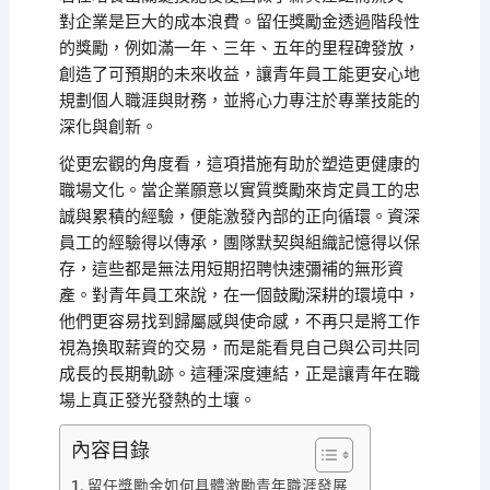
對企業是巨大的成本浪費。留任獎勵金透過階段性
的獎勵，例如滿一年、三年、五年的里程碑發放，
創造了可預期的未來收益，讓青年員工能更安心地
規劃個人職涯與財務，並將心力專注於專業技能的
深化與創新。
從更宏觀的角度看，這項措施有助於塑造更健康的
職場文化。當企業願意以實質獎勵來肯定員工的忠
誠與累積的經驗，便能激發內部的正向循環。資深
員工的經驗得以傳承，團隊默契與組織記憶得以保
存，這些都是無法用短期招聘快速彌補的無形資
產。對青年員工來說，在一個鼓勵深耕的環境中，
他們更容易找到歸屬感與使命感，不再只是將工作
視為換取薪資的交易，而是能看見自己與公司共同
成長的長期軌跡。這種深度連結，正是讓青年在職
場上真正發光發熱的土壤。
內容目錄
留任獎勵金如何具體激勵青年職涯發展