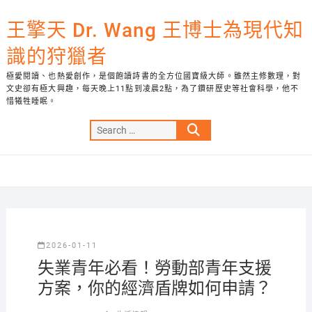
Skip
to
王擎天 Dr. Wang 王博士為現代知
content
識的狩獵者
極愛閱讀、也熱愛創作，是個飽讀詩書的全方位國寶級大師。雖然主修數理，對
文史卻有極大興趣，每天晚上11點到凌晨2點，為了鑽研歷史等社會科學，他不
惜犧牲睡眠。
Search
…
2026-01-11
失業青年必看！勞動部青年支援
方案，你的經濟盾牌如何申請？