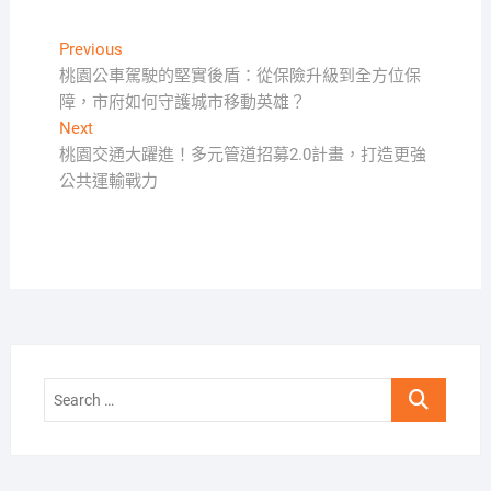
文
Previous
Previous
post:
桃園公車駕駛的堅實後盾：從保險升級到全方位保
章
障，市府如何守護城市移動英雄？
導
Next
Next
覽
post:
桃園交通大躍進！多元管道招募2.0計畫，打造更強
公共運輸戰力
Search
…