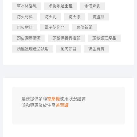
草本沐浴乳
虛擬地址出租
金價查詢
防火材料
防火泥
防火漆
防盜扣
阻火材料
電子防盜門
頭條新聞
頭皮深層清潔
頭髮保養品推薦
頭髮護理產品
頭髮護理產品試用
風向節目
飾金買賣
晨達提供多種
空壓機
使用狀況諮詢

鴻和興專業於生產
茶葉罐