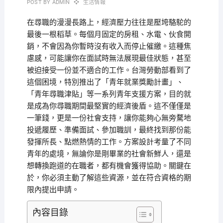
POST BY
ADMIN
生活情報
在尋職的漫漫長路上，經濟壓力往往是壓垮駱駝的
最後一根稻草。每個月固定的房租、水電、伙食開
銷，不會因為你暫時沒有收入而停止催繳。這種焦
慮感，可能讓你在面試時無法展現最佳狀態，甚至
被迫接受一份並不適合的工作。台灣勞動部看到了
這個困境，特別推出了「青年就業獎勵計畫」、
「青年尋職津貼」等一系列青年支援方案，目的就
是成為你尋職期間最堅實的經濟後盾。這不僅僅是
一筆錢，更是一份社會支持，讓你能夠心無旁騖地
投遞履歷、準備面試、參加職訓，最終找到那份能
發揮所長、點燃熱情的工作。方案設計考量了不同
青年的處境，無論你是剛畢業的社會新鮮人，還是
想轉換跑道的在職者，都有機會獲得協助。關鍵在
於，你必須主動了解這些資源，並在符合資格的期
限內提出申請。
內容目錄