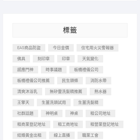
標籤
EAS商品防盜
今日金價
住宅用火災警報器
佛具
刻印章
印章
天氣變化
感應門神
時事議題
板橋禮儀公司
板橋禮儀公司推薦
民生頭條
消防水帶
清爽沐浴乳
無矽靈洗髮精推薦
熱水器
王擎天
生薑洗頭試用
生薑洗髮精
社群話題
神明桌
神桌
租公司地址
租商業登記地址
租工商地址
租營業登記地址
結婚黃金出租
線上直播
職業工會