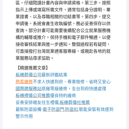
區，仔細閱讀計畫內容與申請資格。第三步，按照
指示上傳或填寫所需文件，通常包括身分證明、畢
業證書、以及尋職相關的切結書等。第四步，提交
申請後，系統會產生收執編號，務必妥善保存以供
查詢。部分計畫可能需要後續配合公立就業服務機
構的輔導或推介。保持手機和電子郵件暢通，以便
接收審核結果與進一步通知。整個過程若有疑問，
可直接撥打台灣就業通客服專線，或親赴各地的就
業服務站尋求協助。
【精選推薦文章】
板橋葬儀公司
最新評鑑結果
熱泵維修
不求人快速到府、專業檢修、省時又安心
國際牌服務站
原廠等級維修，全台到府快速處理
板橋禮儀公司推薦
優良特約廠商
妥善安排親友往生禮儀,
板橋葬儀社推薦
最新防盜設備-
電子防盜門
,
防盜扣
,智能安裝有效達到
警示作用