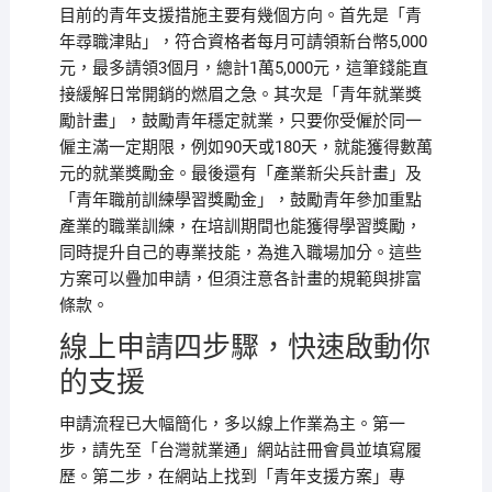
目前的青年支援措施主要有幾個方向。首先是「青
年尋職津貼」，符合資格者每月可請領新台幣5,000
元，最多請領3個月，總計1萬5,000元，這筆錢能直
接緩解日常開銷的燃眉之急。其次是「青年就業獎
勵計畫」，鼓勵青年穩定就業，只要你受僱於同一
僱主滿一定期限，例如90天或180天，就能獲得數萬
元的就業獎勵金。最後還有「產業新尖兵計畫」及
「青年職前訓練學習獎勵金」，鼓勵青年參加重點
產業的職業訓練，在培訓期間也能獲得學習獎勵，
同時提升自己的專業技能，為進入職場加分。這些
方案可以疊加申請，但須注意各計畫的規範與排富
條款。
線上申請四步驟，快速啟動你
的支援
申請流程已大幅簡化，多以線上作業為主。第一
步，請先至「台灣就業通」網站註冊會員並填寫履
歷。第二步，在網站上找到「青年支援方案」專