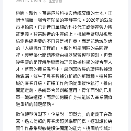
POST BY
ADMIN
生活情報
桃園、新竹、苗栗這片科技與傳統交織的土地，正
悄悄醞釀一場青年就業的寧靜革命。2026年的就業
市場輪廓，已非昔日單純的科技代工或傳產勞力所
能定義。智慧製造的生產線上，機械手臂與AI視覺
檢測系統需要的不再只是操作員，而是能跨域對話
的「人機協作工程師」。新竹科學園區的晶圓廠
裡，製程優化問題逐漸由機器學習模型預測，但背
後需要的是理解半導體物理與數據科學的複合型人
才。苗栗的農業溫室中，感測器收集的環境數據流
進雲端，催生了農業數據分析師的新職種。這片區
域的產業升級，正將工作內涵從重複性執行，推向
問題定義、系統整合與創新應用。青年面對的已非
單一職缺選擇，而是如何將自身技能嵌入產業價值
鏈重組的關鍵節點。
數位轉型浪潮下，企業對「即戰力」的定義正在改
寫。過去倚賴的專業證照與學歷門檻，逐漸讓位給
實作作品集與敏捷解決問題的能力。桃園航空城計