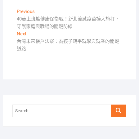
文
Previous
Previous
post:
40歲上班族健康保衛戰！新北流感疫苗擴大施打，
章
守護家庭與職場的關鍵防線
導
Next
Next
覽
post:
台灣未來帳戶法案：為孩子鋪平就學與就業的關鍵
道路
Search
…