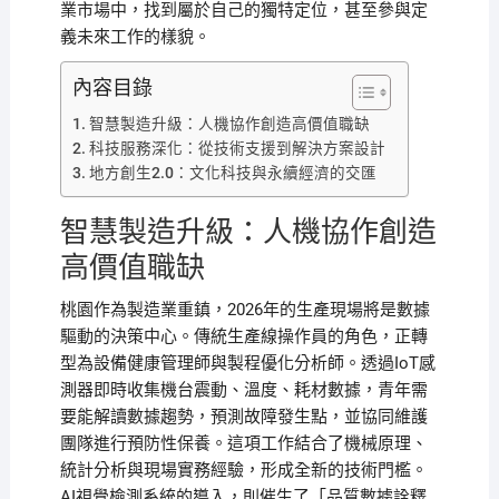
業市場中，找到屬於自己的獨特定位，甚至參與定
義未來工作的樣貌。
內容目錄
智慧製造升級：人機協作創造高價值職缺
科技服務深化：從技術支援到解決方案設計
地方創生2.0：文化科技與永續經濟的交匯
智慧製造升級：人機協作創造
高價值職缺
桃園作為製造業重鎮，2026年的生產現場將是數據
驅動的決策中心。傳統生產線操作員的角色，正轉
型為設備健康管理師與製程優化分析師。透過IoT感
測器即時收集機台震動、溫度、耗材數據，青年需
要能解讀數據趨勢，預測故障發生點，並協同維護
團隊進行預防性保養。這項工作結合了機械原理、
統計分析與現場實務經驗，形成全新的技術門檻。
AI視覺檢測系統的導入，則催生了「品質數據詮釋