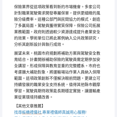
保險業界從這項政策看到新的市場機會。多家公司
針對職業駕駛需求開發專屬保單，提供更細緻的風
險分級費率。這種公部門與民間協力的模式，創造
了多贏局面。駕駛員獲得實質保障，保險公司拓展
業務範圍，政府則透過較少資源達成提升產業安全
的效果。學術單位已將此案例納入公共政策研究，
分析其創新設計與執行成效。
展望未來，桃園市府規劃將補助方案與駕駛安全教
育結合。計畫開辦補助保險的駕駛員需定期參加安
全講習，形成保障與教育並重的完整體系。市府也
考慮擴大補助對象，將運輸場站作業人員納入保障
範圍。這項政策創新不僅解決眼前問題，更建立可
持續發展的職業安全支持系統，值得其他縣市觀摩
學習。駕駛員期待政策能長期穩定實施，讓運輸產
業從業環境持續改善。
【其他文章推薦】
找尋
板橋禮儀社
,專業禮儀師真誠用心服務!