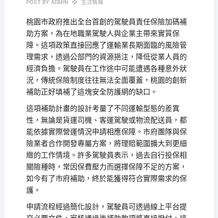
POST BY
ADMIN
生活情報
桃園市政府推出全台首創的駕駛員責任保險加碼補
助方案，為在地職業駕駛人與企業主帶來實質保
障。這項政策直接回應了運輸業長期面臨的風險管
理需求，透過公部門的資源挹注，降低從業人員的
經濟負擔。駕駛員在工作途中可能遭遇各種意外狀
況，傳統保險制度往往無法全面覆蓋，桃園的創新
補助正好填補了這塊安全防護網的缺口。
這項補助計畫的設計考量了不同運輸型態的差異
性，無論是貨運司機、客運駕駛或物流配送員，都
能依據實際營運情況申請相應保障。市府團隊與保
險業者合作開發專屬方案，將理賠範圍擴大到更細
緻的工作情境。許多駕駛員表示，過去自行投保相
關險種時，常因保費壓力而選擇保障不足的方案，
如今有了市府補助，終於能獲得符合實際需求的保
護。
申請流程經過簡化設計，駕駛員可透過線上平台提