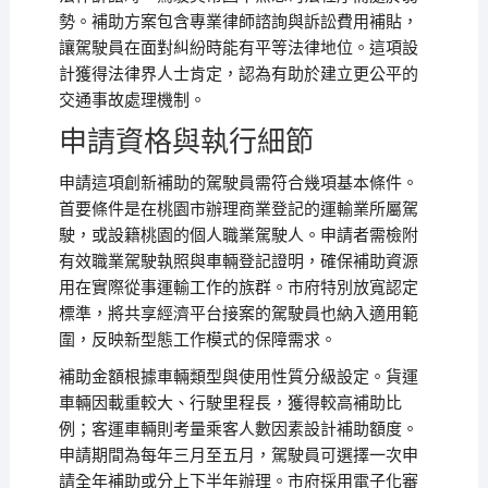
勢。補助方案包含專業律師諮詢與訴訟費用補貼，
讓駕駛員在面對糾紛時能有平等法律地位。這項設
計獲得法律界人士肯定，認為有助於建立更公平的
交通事故處理機制。
申請資格與執行細節
申請這項創新補助的駕駛員需符合幾項基本條件。
首要條件是在桃園市辦理商業登記的運輸業所屬駕
駛，或設籍桃園的個人職業駕駛人。申請者需檢附
有效職業駕駛執照與車輛登記證明，確保補助資源
用在實際從事運輸工作的族群。市府特別放寬認定
標準，將共享經濟平台接案的駕駛員也納入適用範
圍，反映新型態工作模式的保障需求。
補助金額根據車輛類型與使用性質分級設定。貨運
車輛因載重較大、行駛里程長，獲得較高補助比
例；客運車輛則考量乘客人數因素設計補助額度。
申請期間為每年三月至五月，駕駛員可選擇一次申
請全年補助或分上下半年辦理。市府採用電子化審