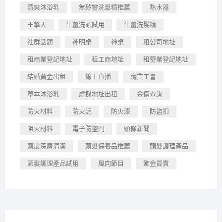
清爽沐浴乳
無矽靈洗髮精推薦
熱水器
王擎天
生薑洗頭試用
生薑洗髮精
社群話題
神明桌
神桌
租公司地址
租商業登記地址
租工商地址
租營業登記地址
結婚黃金出租
線上直播
職業工會
草本沐浴乳
虛擬地址出租
金價查詢
防火材料
防火泥
防火漆
防盜扣
阻火材料
電子防盜門
頭條新聞
頭皮深層清潔
頭髮保養品推薦
頭髮護理產品
頭髮護理產品試用
風向節目
飾金買賣