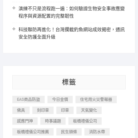
演練不只是流程跑一遍：如何驗證生物安全事故應變
程序與資源配置的完整韌性
科技聯防再進化！台灣攔截釣魚網站成效揭密，通訊
安全防護全面升級
標籤
EAS商品防盜
今日金價
住宅用火災警報器
佛具
刻印章
印章
天氣變化
感應門神
時事議題
板橋禮儀公司
板橋禮儀公司推薦
民生頭條
消防水帶