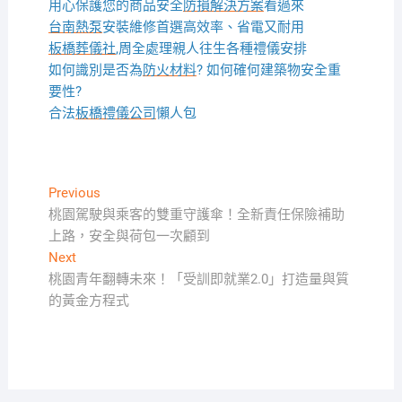
用心保護您的商品安全
防損解決方案
看過來
台南熱泵
安裝維修首選高效率、省電又耐用
板橋葬儀社
,周全處理親人往生各種禮儀安排
如何識別是否為
防火材料
? 如何確何建築物安全重
要性?
合法
板橋禮儀公司
懶人包
文
Previous
Previous
post:
桃園駕駛與乘客的雙重守護傘！全新責任保險補助
章
上路，安全與荷包一次顧到
導
Next
Next
覽
post:
桃園青年翻轉未來！「受訓即就業2.0」打造量與質
的黃金方程式