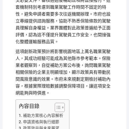
交必要文件，審核通過後補助款項將直接撥付。這
套機制特別考慮到職業駕駛工作時間不固定的特
性，避免申請者需要多次往返機關辦理。市府也設
立專線提供諮詢服務，協助不熟悉保險條款的駕駛
員理解自身權益。業界團體對此政策普遍給予正面
評價，認為這不僅提升駕駛員工作安全，也間接強
化整體運輸服務品質。
這項創新政策預計將影響桃園地區上萬名職業駕駛
人，其成功經驗可能成為其他縣市參考範本。保險
業者觀察到，自從補助方案公布後，詢問職業駕駛
相關保險的企業主明顯增加，顯示政策具有帶動民
間風險意識的效果。市府未來規劃定期檢討補助內
容，根據實際理賠數據調整保障項目，讓這項安全
網能夠與時俱進。
內容目錄
補助方案核心內容解析
申請資格與執行細節
政策效益與未來展望