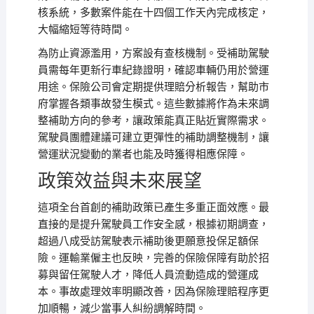
核系統，多數案件能在十四個工作天內完成核定，
大幅縮短等待時間。
為防止資源濫用，方案設有查核機制。受補助駕駛
員需每年更新行車紀錄證明，確認車輛仍用於營運
用途。保險公司會定期提供理賠分析報告，幫助市
府掌握各類事故發生模式。這些數據將作為未來調
整補助方向的參考，讓政策能真正貼近實際需求。
駕駛員團體建議可建立更彈性的補助調整機制，讓
營運狀況變動的業者也能及時獲得相應保障。
政策效益與未來展望
這項全台首創的補助政策已產生多重正面效應。最
直接的是提升駕駛員工作安全感，根據初期調查，
超過八成受訪駕駛表示補助後更願意投保足額保
險。運輸業僱主也反映，完善的保險保障有助於招
募與留任駕駛人才，降低人員流動造成的營運成
本。事故處理效率明顯改善，因為保險理賠程序更
加順暢，減少當事人糾紛調解時間。