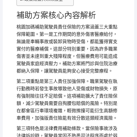
補助方案核心內容解析
桃園加碼補助駕駛員責任保險的方案涵蓋三大重點
保障範圍。第一是工作期間的意外傷害醫療給付，
無論是車輛事故或裝卸貨物時受傷，都能獲得實支
實付的醫療補償。這部分特別重要，因為許多職業
傷害並未達到重大殘障程度，但醫療費用可能造成
駕駛員家庭經濟壓力。補助方案將門診與住院治療
都納入保障，讓駕駛員能夠安心接受完整療程。
第二項重點是第三人責任加強保障。職業駕駛在執
行勤務時若發生事故導致他人受傷或財物損失，原
有強制險往往不足賠償。這項補助擴大了責任險保
額，減少駕駛員需要自掏腰包賠償的風險。特別是
在都會區行車環境複雜，輕微擦撞可能衍生高額修
車費用，加強版責任險能有效分散這類經濟風險。
第三項特色是法律費用補助條款。當保險事故涉及
法律訴訟時，駕駛員常因不熟悉司法程序而處於弱