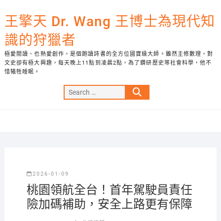
Skip
to
王擎天 Dr. Wang 王博士為現代知
content
識的狩獵者
極愛閱讀、也熱愛創作，是個飽讀詩書的全方位國寶級大師。雖然主修數理，對
文史卻有極大興趣，每天晚上11點到凌晨2點，為了鑽研歷史等社會科學，他不
惜犧牲睡眠。
Search
…
2026-01-09
桃園領航全台！首年駕駛員責任
險加碼補助，安全上路更有保障