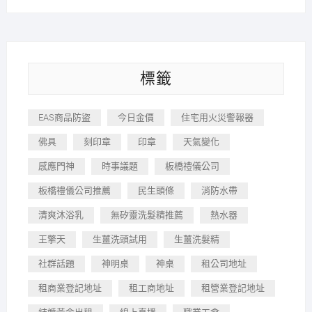
標籤
EAS商品防盜
今日金價
住宅用火災警報器
佛具
刻印章
印章
天氣變化
感應門神
時事議題
板橋禮儀公司
板橋禮儀公司推薦
民生頭條
消防水帶
清爽沐浴乳
無矽靈洗髮精推薦
熱水器
王擎天
生薑洗頭試用
生薑洗髮精
社群話題
神明桌
神桌
租公司地址
租商業登記地址
租工商地址
租營業登記地址