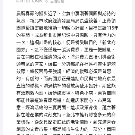
POST BY
ADMIN
生活情報
農曆春節的腳步近了，空氣中瀰漫著團圓與期待的
氣息。新北市政府經濟發展局局長盛筱蓉，正帶領
團隊緊鑼密鼓地推動一項暖心計畫，目標是讓115年
的春節，成為新北市民記憶中最溫暖、最有活力的
一次。這項計畫的核心，便是備受矚目的「新北商
圈券」。這不僅僅是一張消費券，更是一把鑰匙，
旨在開啟在地經濟的活水，將消費力直接引導至街
頭巷尾的店家，讓每一分錢都能在社區裡產生漣漪
效應。盛筱蓉局長強調，經濟的復甦必須是普惠
的、有感的，而商圈券正是連結市民與在地商家最
直接的橋樑。透過精準的發放與使用設計，期望能
有效刺激內需，讓傳統市場、特色小店、百貨商圈
都能共享這波春節商機，創造店家開心、市民滿
意、經濟活絡的三贏局面。這項政策背後，蘊含著
對在地產業的深刻支持。新北市擁有豐富多元的商
業樣態，從深具歷史底蘊的老街商圈，到充滿青春
創意的文青市集，都是城市生命力的一部分。商圈