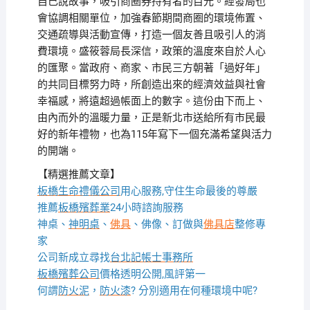
自己說故事，吸引商圈券持有者的目光。經發局也
會協調相關單位，加強春節期間商圈的環境佈置、
交通疏導與活動宣傳，打造一個友善且吸引人的消
費環境。盛筱蓉局長深信，政策的溫度來自於人心
的匯聚。當政府、商家、市民三方朝著「過好年」
的共同目標努力時，所創造出來的經濟效益與社會
幸福感，將遠超過帳面上的數字。這份由下而上、
由內而外的溫暖力量，正是新北市送給所有市民最
好的新年禮物，也為115年寫下一個充滿希望與活力
的開端。
【精選推薦文章】
板橋生命禮儀公司
用心服務,守住生命最後的尊嚴
推薦
板橋殯葬業
24小時諮詢服務
神桌、
神明桌
、
佛具
、佛像、訂做與
佛具店
整修專
家
公司新成立尋找
台北記帳士事務所
板橋殯葬公司
價格透明公開,風評第一
何謂
防火泥
，
防火漆
? 分別適用在何種環境中呢?