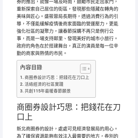
券的推出，就像一場及時雨，鼓勵市民走出家門，
重新探索自己居住的街區，發現那些隱藏在轉角的
美味與匠心。盛筱蓉局長期待，透過消費行為的引
導，不僅能緩解疫情後商家面臨的營運壓力，更能
強化社區的凝聚力，讓春節採購不再只是例行公
事，而是一場支持鄰里、發現美好的城市小旅行。
政府的角色在於搭建舞台，真正的演員是每一位辛
勤的商家與熱情的市民。
內容目錄
商圈券設計巧思：把錢花在刀口上
活絡經濟的社區實踐
共創115年最暖春節願景
商圈券設計巧思：把錢花在刀
口上
新北商圈券的設計，處處可見經濟發展局的用心。
為了確保資源能夠有效注入最需要的地方，券別的