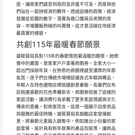
造，讓商家們感受到政府並非遙不可及，而是與他
們站在一起拚經濟的夥伴。透過這樣的政策，經濟
發展從宏觀的數字，落實為巷口雜貨店老闆的笑
容、市場攤販熱絡的叫賣聲，這才是活絡在地經濟
最真實的樣貌。
共創115年最暖春節願景
盛筱蓉局長對115年的春節懷抱著溫暖的願景。她想
像中的畫面，是家家戶戶拿著商圈券，全家大小一
起出門採辦年貨，在熟悉的商圈裡感受濃厚的年節
氣氛。孩子們在傳統市場裡認識各式年糕與粿品，
年輕人在特色選物店裡挑選創意春聯，長輩們在布
莊挑選喜歡的花色準備新衣。商圈券促進了這樣的
家庭活動，讓消費行為承載了更多家庭情感與文化
傳承的意義。對商家而言，這是一個展示自家商品
與服務的最佳時機。盛筱蓉局長鼓勵店家發揮創
意，將春節元素融入銷售中，例如推出小份量的家
庭套餐、設計具有新年故事的產品包裝等，讓商品