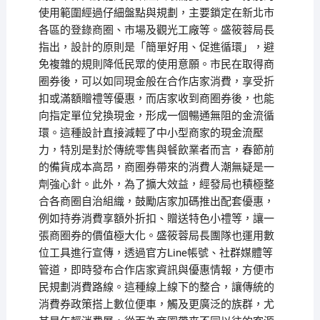
使用範圍經過仔細盤點與規劃，主要鎖定在新北市
各區的登錄商圈、市場及觀光工廠等。盛筱蓉局長
指出，設計的原則是「簡單好用、促進循環」，避
免複雜的規則降低民眾的使用意願。市民在取得商
圈券後，可以如同現金般在合作店家消費，享受折
扣或滿額贈禮等優惠，而店家收到商圈券後，也能
向指定單位兌換現金，形成一個暢通無阻的金流循
環。這種設計直接減輕了中小型商家的現金流壓
力，特別是對於傳統零售與餐飲業者而言，春節前
的備貨成本高昂，商圈券帶來的消費人潮無疑是一
劑強心針。此外，為了擴大效益，經發局也積極整
合各商圈自治組織，鼓勵店家加碼推出配套優惠，
例如持券消費享額外折扣、贈送特色小禮等，讓一
張商圈券的價值極大化。盛筱蓉局長團隊也運用數
位工具進行宣傳，透過官方Line帳號、社群媒體等
管道，即時發布合作店家資訊與優惠情報，方便市
民規劃消費路線。這種線上線下的整合，讓傳統的
消費券政策搭上數位便車，觸及更廣泛的族群，尤