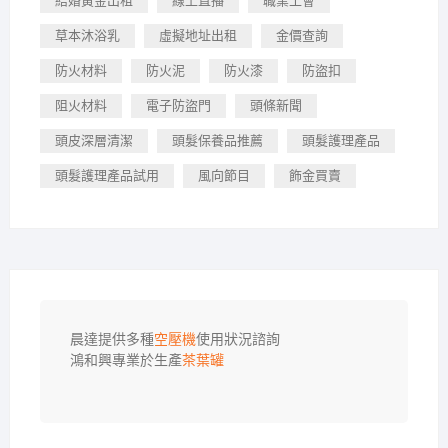
結婚黃金出租
線上直播
職業工會
草本沐浴乳
虛擬地址出租
金價查詢
防火材料
防火泥
防火漆
防盜扣
阻火材料
電子防盜門
頭條新聞
頭皮深層清潔
頭髮保養品推薦
頭髮護理產品
頭髮護理產品試用
風向節目
飾金買賣
晨達提供多種
空壓機
使用狀況諮詢

鴻和興專業於生產
茶葉罐