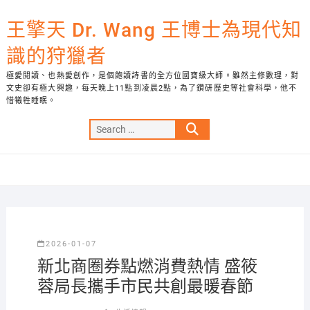
Skip
to
王擎天 Dr. Wang 王博士為現代知
content
識的狩獵者
極愛閱讀、也熱愛創作，是個飽讀詩書的全方位國寶級大師。雖然主修數理，對
文史卻有極大興趣，每天晚上11點到凌晨2點，為了鑽研歷史等社會科學，他不
惜犧牲睡眠。
Search
…
2026-01-07
新北商圈券點燃消費熱情 盛筱
蓉局長攜手市民共創最暖春節