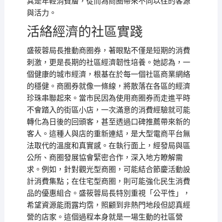
其是年輕消費層，從而為商圈帶來不同以往的客源
與活力。
活絡經濟的社區實踐
盛筱蓉局長推動商圈券，著眼點不僅是短期的消費
刺激，更是長期的社區經濟韌性培養。她認為，一
個健康的城市經濟，根基在於每一個社區商業網絡
的穩健。商圈券就像一條線，將散落在各區的經濟
珍珠串聯起來。當市民因為使用商圈券而走進平時
不會踏入的街區小店，一次滿意的消費經驗就可能
轉化為日後的回頭客，甚至透過口碑推薦帶來新的
客人。這種人與店的重新連結，是大型電商平台無
法取代的溫度和真實感。在執行面上，經發局與區
公所、商圈發展協會緊密合作，深入地方瞭解需
求。例如，針對觀光型商圈，可能結合節慶活動設
計消費集點；在住宅型商圈，則可能強化民生消費
品的優惠組合。盛筱蓉局長特別重視「公平性」，
希望資源能雨露均霑，照顧到非熱門地段但認真經
營的店家。這個過程本身就是一場生動的社區營