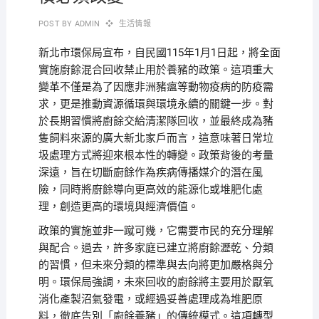
POST BY
ADMIN
生活情報
新北市環保局宣布，自民國115年1月1日起，將全面
實施廚餘混合回收禁止用於養豬的政策。這項重大
變革不僅是為了因應非洲豬瘟等動物疫病的防疫需
求，更是推動資源循環與環境永續的關鍵一步。對
於長期習慣將廚餘交給清潔隊回收，並最終成為豬
隻飼料來源的廣大新北家戶而言，這意味著日常垃
圾處理方式將迎來根本性的轉變。政策背後的考量
深遠，旨在切斷廚餘作為疾病傳播媒介的潛在風
險，同時將廚餘導向更高效的能源化或堆肥化處
理，創造更高的環境與經濟價值。
政策的實施並非一蹴可幾，它需要市民的充分理解
與配合。過去，許多家庭已建立將廚餘瀝乾、分類
的習慣，但未來分類的標準與去向將更加嚴格與分
明。環保局強調，未來回收的廚餘將主要用於厭氧
消化產製沼氣發電，或經過妥善處理成為堆肥原
料，徹底告別「廚餘養豬」的傳統模式。這項轉型