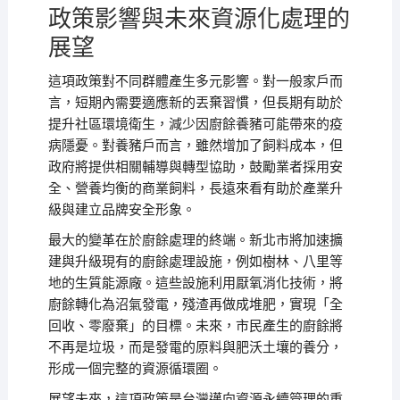
政策影響與未來資源化處理的
展望
這項政策對不同群體產生多元影響。對一般家戶而
言，短期內需要適應新的丟棄習慣，但長期有助於
提升社區環境衛生，減少因廚餘養豬可能帶來的疫
病隱憂。對養豬戶而言，雖然增加了飼料成本，但
政府將提供相關輔導與轉型協助，鼓勵業者採用安
全、營養均衡的商業飼料，長遠來看有助於產業升
級與建立品牌安全形象。
最大的變革在於廚餘處理的終端。新北市將加速擴
建與升級現有的廚餘處理設施，例如樹林、八里等
地的生質能源廠。這些設施利用厭氧消化技術，將
廚餘轉化為沼氣發電，殘渣再做成堆肥，實現「全
回收、零廢棄」的目標。未來，市民產生的廚餘將
不再是垃圾，而是發電的原料與肥沃土壤的養分，
形成一個完整的資源循環圈。
展望未來，這項政策是台灣邁向資源永續管理的重