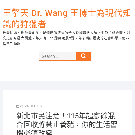
Skip
to
王擎天 Dr. Wang 王博士為現代知
content
識的狩獵者
極愛閱讀、也熱愛創作，是個飽讀詩書的全方位國寶級大師。雖然主修數理，對
文史卻有極大興趣，每天晚上11點到凌晨2點，為了鑽研歷史等社會科學，他不
惜犧牲睡眠。
Search
…
2026-01-05
新北市民注意！115年起廚餘混
合回收將禁止養豬，你的生活習
慣必須改變