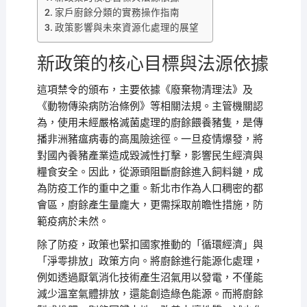
家戶廚餘分類的實務操作指南
政策影響與未來資源化處理的展望
新政策的核心目標與法源依據
這項禁令的頒布，主要依據《廢棄物清理法》及
《動物傳染病防治條例》等相關法規。主管機關認
為，使用未經嚴格滅菌處理的廚餘餵養豬隻，是傳
播非洲豬瘟病毒的高風險途徑。一旦疫情爆發，將
對國內養豬產業造成毀滅性打擊，影響民生經濟與
糧食安全。因此，從源頭阻斷廚餘進入飼料鏈，成
為防疫工作的重中之重。新北市作為人口稠密的都
會區，廚餘產生量龐大，更需採取前瞻性措施，防
範疫病於未然。
除了防疫，政策也緊扣國家推動的「循環經濟」與
「淨零排放」政策方向。將廚餘進行能源化處理，
例如透過厭氧消化技術產生沼氣用以發電，不僅能
減少溫室氣體排放，還能創造綠色能源。而將廚餘