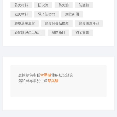
防火材料
防火泥
防火漆
防盜扣
阻火材料
電子防盜門
頭條新聞
頭皮深層清潔
頭髮保養品推薦
頭髮護理產品
頭髮護理產品試用
風向節目
飾金買賣
晨達提供多種
空壓機
使用狀況諮詢

鴻和興專業於生產
茶葉罐