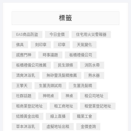
標籤
EAS商品防盜
今日金價
住宅用火災警報器
佛具
刻印章
印章
天氣變化
感應門神
時事議題
板橋禮儀公司
板橋禮儀公司推薦
民生頭條
消防水帶
清爽沐浴乳
無矽靈洗髮精推薦
熱水器
王擎天
生薑洗頭試用
生薑洗髮精
社群話題
神明桌
神桌
租公司地址
租商業登記地址
租工商地址
租營業登記地址
結婚黃金出租
線上直播
職業工會
草本沐浴乳
虛擬地址出租
金價查詢