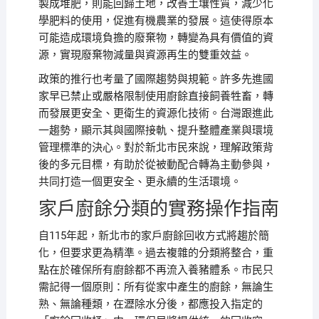
製成堆肥，則能回歸土地，改善土壤性質，減少化
學肥料的使用，促進有機農業的發展。這使得原本
可能造成環境負擔的廢棄物，轉變為具有價值的資
源，實現廢棄物減量與資源再生的雙重效益。
政策的推行也考量了國際趨勢與規範。許多先進國
家早已禁止或嚴格限制使用廚餘直接飼養牲畜，轉
而發展更安全、更衛生的資源化技術。台灣跟進此
一趨勢，顯示其與國際接軌、提升整體產業與環境
管理標準的決心。對於新北市民來說，理解政策背
後的多元目標，有助於從被動配合轉為主動參與，
共同打造一個更安全、更永續的生活環境。
家戶廚餘分類的實務操作指南
自115年起，新北市的家戶廚餘回收方式將趨於簡
化，但要求更為精準。過去複雜的分類將整合，重
點在於確保所有廚餘都不再流入養豬體系。市民只
需記得一個原則：所有從家中產生的廚餘，無論生
熟、無論種類，在瀝除水分後，都應投入指定的