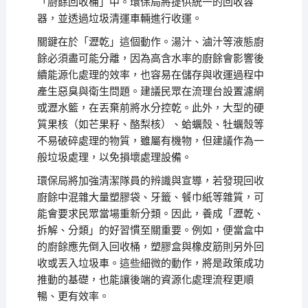
「廚餘回收桶」中。環保局將提供統一的回收容
器，並透過垃圾清運車輛進行收運。
關鍵在於「瀝乾」這個動作。湯汁、滷汁等液態廚
餘必須盡可能分離，因為高含水率的廚餘會影響後
續能源化處理的效率，也容易在儲存與收運過程中
產生惡臭與衛生問題。建議民眾在流理台設置濾網
或瀝水籃，在丟棄前將水分控乾。此外，大型的硬
質果核（如芒果籽、酪梨核）、蛤蠣殼、牡蠣殼等
不易破碎處理的物質，雖屬有機物，但建議作為一
般垃圾處理，以免損壞處理設備。
環保局將加強清潔隊員的辨識與宣導，若發現回收
廚餘中混雜大量塑膠袋、牙籤、餐巾紙等雜質，可
能會要求民眾當場重新分類。因此，養成「瀝乾、
拆解、分類」的好習慣至關重要。例如，便當盒中
的廚餘應先倒入回收桶，塑膠盒與橡皮筋則另外回
收或丟入垃圾車。這些細微的動作，將是政策成功
推動的基礎，也能讓後端的資源化處理流程更順
暢、更有效率。