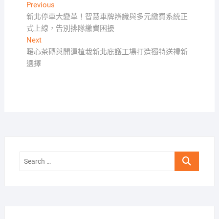
文
Previous
Previous
post:
新北停車大變革！智慧車牌辨識與多元繳費系統正
章
式上線，告別排隊繳費困擾
導
Next
Next
覽
post:
暖心茶磚與開運植栽新北庇護工場打造獨特送禮新
選擇
Search
…