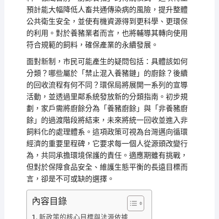
預計能大幅降低人畜共通傳染病的風險，提升整體
公共衛生安全，並使有機資源得到更科學、更環保
的利用。對於養豬業者而言，也將輔導其轉向使用
符合規範的飼料，確保產業的永續發展。
面對新制，市民可能產生的疑問包括：具體該如何
分類？哪些屬於「禁止混入養豬鏈」的廚餘？後續
的回收流程有何不同？環保局將展開一系列的宣導
活動，並透過里鄰系統發放新的分類指南。初步規
劃，家戶需將廚餘分為「養豬廚餘」與「非養豬廚
餘」的過渡階段將結束，未來將統一回收並進入非
飼料化的處理體系。這項政策可視為台灣邁向循環
經濟的重要里程碑，它要求每一個人從源頭改變行
為，共同承擔環境保護的責任。適應期雖有挑戰，
但對於保障食品安全、維護生態平衡的長遠目標而
言，卻是不可或缺的選擇。
內容目錄
新政策的核心目標與法源依據