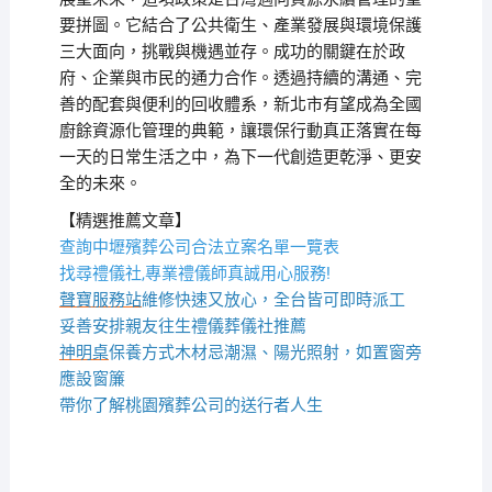
要拼圖。它結合了公共衛生、產業發展與環境保護
三大面向，挑戰與機遇並存。成功的關鍵在於政
府、企業與市民的通力合作。透過持續的溝通、完
善的配套與便利的回收體系，新北市有望成為全國
廚餘資源化管理的典範，讓環保行動真正落實在每
一天的日常生活之中，為下一代創造更乾淨、更安
全的未來。
【精選推薦文章】
查詢中壢殯葬公司合法立案名單一覽表
找尋禮儀社,專業禮儀師真誠用心服務!
聲寶服務站
維修快速又放心，全台皆可即時派工
妥善安排親友往生禮儀葬儀社推薦
神明桌
保養方式木材忌潮濕、陽光照射，如置窗旁
應設窗簾
帶你了解桃園殯葬公司的送行者人生